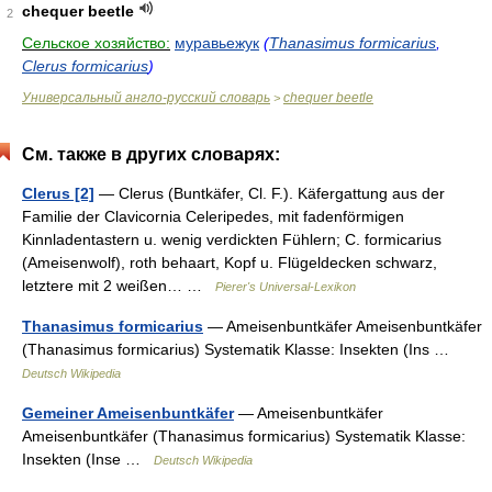
chequer beetle
2
Сельское хозяйство:
муравьежук
(
Thanasimus formicarius
,
Clerus formicarius
)
Универсальный англо-русский словарь
chequer beetle
>
См. также в других словарях:
Clerus [2]
— Clerus (Buntkäfer, Cl. F.). Käfergattung aus der
Familie der Clavicornia Celeripedes, mit fadenförmigen
Kinnladentastern u. wenig verdickten Fühlern; C. formicarius
(Ameisenwolf), roth behaart, Kopf u. Flügeldecken schwarz,
letztere mit 2 weißen… …
Pierer's Universal-Lexikon
Thanasimus formicarius
— Ameisenbuntkäfer Ameisenbuntkäfer
(Thanasimus formicarius) Systematik Klasse: Insekten (Ins …
Deutsch Wikipedia
Gemeiner Ameisenbuntkäfer
— Ameisenbuntkäfer
Ameisenbuntkäfer (Thanasimus formicarius) Systematik Klasse:
Insekten (Inse …
Deutsch Wikipedia