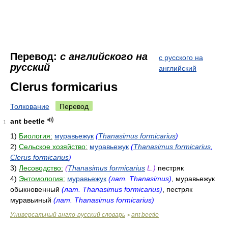
Перевод:
с английского на
с русского на
русский
английский
Clerus formicarius
Толкование
Перевод
ant beetle
1
1)
Биология:
муравьежук
(
Thanasimus formicarius
)
2)
Сельское хозяйство:
муравьежук
(
Thanasimus formicarius
,
Clerus formicarius
)
3)
Лесоводство:
(
Thanasimus formicarius
L.)
пестряк
4)
Энтомология:
муравьежук
(лат. Thanasimus)
, муравьежук
обыкновенный
(лат. Thanasimus formicarius)
, пестряк
муравьиный
(лат. Thanasimus formicarius)
Универсальный англо-русский словарь
ant beetle
>