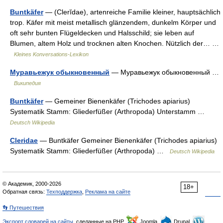
Buntkäfer
— (Clerĭdae), artenreiche Familie kleiner, hauptsächlich
trop. Käfer mit meist metallisch glänzendem, dunkelm Körper und
oft sehr bunten Flügeldecken und Halsschild; sie leben auf
Blumen, altem Holz und trocknen alten Knochen. Nützlich der… …
Kleines Konversations-Lexikon
Муравьежук обыкновенный
— Муравьежук обыкновенный …
Википедия
Buntkäfer
— Gemeiner Bienenkäfer (Trichodes apiarius)
Systematik Stamm: Gliederfüßer (Arthropoda) Unterstamm …
Deutsch Wikipedia
Cleridae
— Buntkäfer Gemeiner Bienenkäfer (Trichodes apiarius)
Systematik Stamm: Gliederfüßer (Arthropoda) …
Deutsch Wikipedia
© Академик, 2000-2026
18+
Обратная связь:
Техподдержка
,
Реклама на сайте
👣 Путешествия
Экспорт словарей на сайты
, сделанные на PHP,
Joomla,
Drupal,