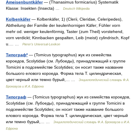
Ameisenbuntkäfer
— (Thanasimus formicarius) Systematik
Klasse: Insekten (Insecta) …
Deutsch Wikipedia
Kolbenkäfer
— Kolbenkäfer, 1) (Clerii, Cleridae, Celeripedes),
Abtheilung der Familie der keulenhornigen Käfer; Fühler vorn
mehr od. weniger keulenförmig, Taster (zum Theil) vorstehend,
vorn verdickt; Kinnbacken gespalten, Leib (meist) cylindrisch, Kopf
u.… …
Pierer's Universal-Lexikon
Типограф*
— (Tomicus typographus) жук из семейства
короедов, Scolytidae (см. Лубоеды), принадлежащий к группе
Tomicini в подсемействе Scolytides; он носит также название
большого елового короеда. Форма тела Т. цилиндрическая,
цвет черный или темно бурый,… …
Энциклопедический словарь Ф.А.
Брокгауза и И.А. Ефрона
Типограф
— (Tomicus typographus) жук из семейства короедов,
Scolytidae (см. Лубоеды), принадлежащий к группе Tomicini в
подсемействе Scolytides; он носит также название большого
елового короеда. Форма тела Т. цилиндрическая, цвет черный
или темно бурый,… …
Энциклопедический словарь Ф.А. Брокгауза и И.А.
Ефрона