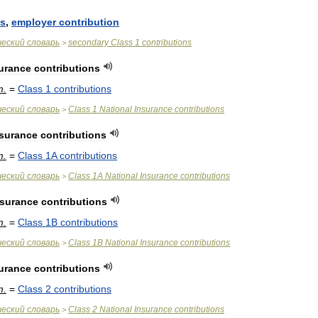
ns
,
employer
contribution
ческий
словарь
secondary
Class
1
contributions
>
urance
contributions
т
.
=
Class
1
contributions
ческий
словарь
Class
1
National
Insurance
contributions
>
nsurance
contributions
т
.
=
Class
1A
contributions
ческий
словарь
Class
1A
National
Insurance
contributions
>
nsurance
contributions
т
.
=
Class
1B
contributions
ческий
словарь
Class
1B
National
Insurance
contributions
>
urance
contributions
т
.
=
Class
2
contributions
ческий
словарь
Class
2
National
Insurance
contributions
>