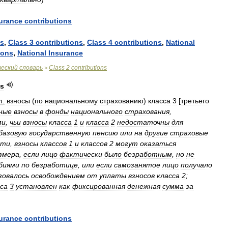
urance
contributions
ns
,
Class
3
contributions
,
Class
4
contributions
,
National
ions
,
National
Insurance
ческий
словарь
Class
2
contributions
>
ns
т
.
взносы
(
по
национальному
страхованию
)
класса
3
[
третьего
ные
взносы
в
фонды
национального
страхования
,
ми
,
чьи
взносы
класса
1
и
класса
2
недостаточны
для
базовую
государственную
пенсию
или
на
другие
страховые
сти
,
взносы
классов
1
и
классов
2
могут
оказаться
змера
,
если
лицо
фактически
было
безработным
,
но
не
биями
по
безработице
,
или
если
самозанятое
лицо
получало
зовалось
освобождением
от
уплаты
взносов
класса
2
;
са
3
установлен
как
фиксированная
денежная
сумма
за
urance
contributions