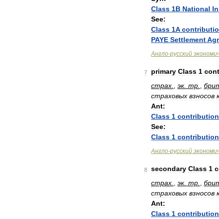
Class
1B
National
I
See:
Class
1A
contributi
PAYE
Settlement
Ag
Англо
-
русский
экономи
primary
Class
1
cont
7
страх
.
,
эк
.
тр
.
,
бри
страховых
взносов
Ant:
Class
1
contributio
See:
Class
1
contributio
Англо
-
русский
экономи
secondary
Class
1
c
8
страх
.
,
эк
.
тр
.
,
бри
страховых
взносов
Ant:
Class
1
contributio