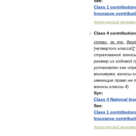
See:
Class
1
contributio
Insurance
contribut
Англо
-
русский
экономи
Class
4
contributio
4
страх
.
,
эк
.
тр
.
,
бри
[
четвертого
класса
\]
*
страхования:
взнос
размер
их
годовой
п
установлен
как
опр
минимума
;
взносы
к
имеющие
право
не
взносы
классы
4
)
Syn:
Class
4
National
Ins
See:
Class
1
contributio
Insurance
contribut
Англо
-
русский
экономи