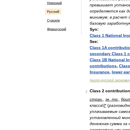
Немецкий
превышает
устано
определяется
как
д
Русский
минимум
;
в
расчет
Суахили
базовую
заработну
Syn:
Французский
Class
1
National
Ins
See:
Class
1A
contributi
secondary
Class
1
c
Class
1B
National
I
contributions
,
Class
Insurance
,
lower
ea
Англо
-
русский
экономи
Class
2
contributio
2
страх
.
,
эк
.
тр
.
,
бри
класса
\]
*
(
разновидн
уплачиваемые
само
установленный
мин
денежная
сумма
за
ежемесячно
или
еже