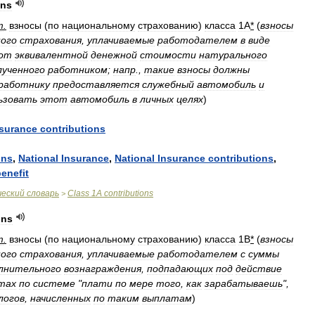
ons
т
.
взносы
(
по
национальному
страхованию
)
класса
1A
*
(
взносы
ного
страхования
,
уплачиваемые
работодателем
в
виде
от
эквивалентной
денежной
стоимости
натурального
лученного
работником
;
напр
.,
такие
взносы
должны
работнику
предоставляется
служебный
автомобиль
и
ьзовать
этот
автомобиль
в
личных
целях
)
nsurance
contributions
ons
,
National
Insurance
,
National
Insurance
contributions
,
enefit
ческий
словарь
Class
1A
contributions
>
ons
т
.
взносы
(
по
национальному
страхованию
)
класса
1B
*
(
взносы
ного
страхования
,
уплачиваемые
работодателем
с
суммы
лнительного
вознаграждения
,
подпадающих
под
действие
тах
по
системе
"
плати
по
мере
того
,
как
зарабатываешь
",
логов
,
начисленных
по
таким
выплатам
)