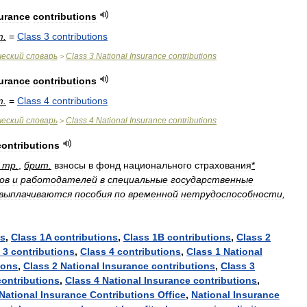
urance
contributions
т
.
=
Class
3
contributions
ческий
словарь
Class
3
National
Insurance
contributions
>
urance
contributions
т
.
=
Class
4
contributions
ческий
словарь
Class
4
National
Insurance
contributions
>
contributions
.
тр
.
,
брит
.
взносы
в
фонд
национального
страхования
*
ов
и
работодателей
в
специальные
государственные
выплачиваются
пособия
по
временной
нетрудоспособности
,
ns
,
Class
1A
contributions
,
Class
1B
contributions
,
Class
2
3
contributions
,
Class
4
contributions
,
Class
1
National
ions
,
Class
2
National
Insurance
contributions
,
Class
3
contributions
,
Class
4
National
Insurance
contributions
,
National
Insurance
Contributions
Office
,
National
Insurance