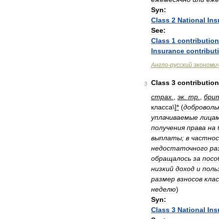
Syn:
Class
2
National
Ins
See:
Class
1
contributio
Insurance
contribut
Англо
-
русский
экономи
Class
3
contributio
3
страх
.
,
эк
.
тр
.
,
бри
класса
\]
*
(
доброволь
уплачиваемые
лица
получения
права
на
выплаты
;
в
частно
недостаточного
ра
обращалось
за
посо
низкий
доход
и
поль
размер
взносов
клас
неделю
)
Syn:
Class
3
National
Ins