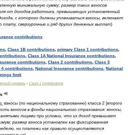
вленную
минимальную
сумму
;
размер
таких
взносов
оля
от
доходов
работника
,
превышающих
установленный
дохода
,
с
которого
должны
уплачиваться
взносы
,
включают
ю
плату
,
сверхурочные
и
ряд
других
денежных
выплат
)
urance
contributions
ons
,
Class
1B
contributions
,
primary
Class
1
contributions
,
ontributions
,
Class
1A
National
Insurance
contributions
,
nsurance
contributions
,
Class
2
contributions
,
Class
3
4
contributions
,
National
Insurance
contributions
,
National
rnings
limit
ческий
словарь
Class
1
contributions
>
ns
т
.
взносы
(
по
национальному
страхованию
)
класса
2
[
второго
ость
взносов
в
фонды
национального
страхования:
взносы
,
занятыми
лицами
при
условии
,
что
их
доход
превышает
имум
;
размер
взноса
установлен
как
фиксированная
неделю
,
но
платежи
как
правило
осуществляются
квартально
)