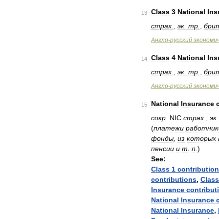
Class
3
National
Ins
13
страх
.
,
эк
.
тр
.
,
бри
Англо
-
русский
экономи
Class
4
National
Ins
14
страх
.
,
эк
.
тр
.
,
бри
Англо
-
русский
экономи
National
Insurance
15
сокр
.
NIC
страх
.
,
эк
(
платежи
работник
фонды
,
из
которых
пенсии
и
т
.
п
.
)
See:
Class
1
contributio
contributions
,
Class
Insurance
contribut
National
Insurance
National
Insurance
,