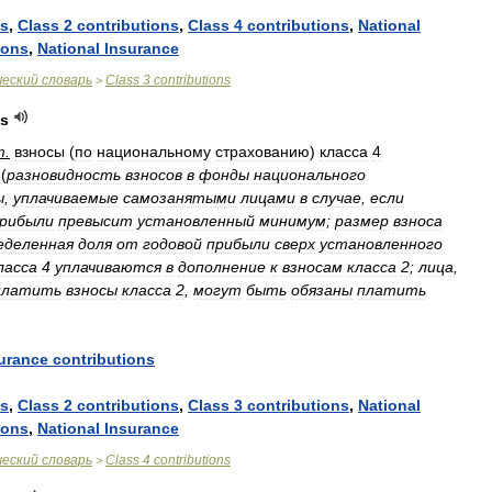
ns
,
Class
2
contributions
,
Class
4
contributions
,
National
ions
,
National
Insurance
ческий
словарь
Class
3
contributions
>
ns
т
.
взносы
(
по
национальному
страхованию
)
класса
4
(
разновидность
взносов
в
фонды
национального
ы
,
уплачиваемые
самозанятыми
лицами
в
случае
,
если
рибыли
превысит
установленный
минимум
;
размер
взноса
еделенная
доля
от
годовой
прибыли
сверх
установленного
ласса
4
уплачиваются
в
дополнение
к
взносам
класса
2
;
лица
,
платить
взносы
класса
2
,
могут
быть
обязаны
платить
urance
contributions
ns
,
Class
2
contributions
,
Class
3
contributions
,
National
ions
,
National
Insurance
ческий
словарь
Class
4
contributions
>