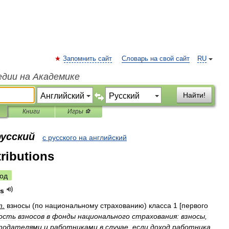
Запомнить сайт
Словарь на свой сайт
RU
едии на Академике
Найти!
Книги
Игры ⚽
русский
с русского на английский
tributions
од
ns
т
.
взносы
(
по
национальному
страхованию
)
класса
1
[
первого
ость
взносов
в
фонды
национального
страхования:
взносы
,
тодателями
и
работниками
в
случае
,
если
доход
работника