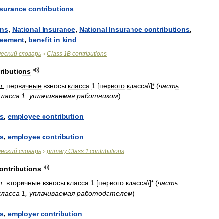
nsurance
contributions
ons
,
National
Insurance
,
National
Insurance
contributions
,
reement
,
benefit
in
kind
ческий
словарь
Class
1B
contributions
>
ributions
т
.
первичные
взносы
класса
1
[
первого
класса
\]
*
(
часть
класса
1
,
уплачиваемая
работником
)
ns
,
employee
contribution
ns
,
employee
contribution
ческий
словарь
primary
Class
1
contributions
>
ontributions
т
.
вторичные
взносы
класса
1
[
первого
класса
\]
*
(
часть
класса
1
,
уплачиваемая
работодателем
)
ns
,
employer
contribution