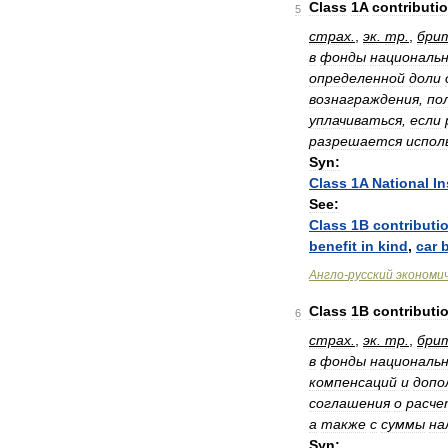
Class
1A
contributi
5
страх
.
,
эк
.
тр
.
,
бри
в
фонды
националь
определенной
доли
вознаграждения
,
по
уплачиваться
,
если
разрешается
испол
Syn:
Class
1A
National
I
See:
Class
1B
contributi
benefit
in
kind
,
car
b
Англо
-
русский
экономи
Class
1B
contributi
6
страх
.
,
эк
.
тр
.
,
бри
в
фонды
националь
компенсаций
и
допо
соглашения
о
расче
а
также
с
суммы
на
Syn: