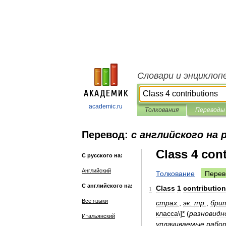
Словари и энциклоп
academic.ru
Толкования
Переводы
Перевод:
с английского на 
Class 4 con
С русского на:
Английский
Толкование
Перев
С английского на:
Class
1
contributio
1
Все языки
страх
.
,
эк
.
тр
.
,
бри
класса
\]
*
(
разновидн
Итальянский
уплачиваемые
рабо