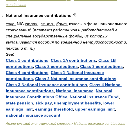
contributions
National Insurance contributions
7
сокр.
NIC
страх.
,
эк. тр.
,
брит.
взносы в фонд национального
страхования
*
(
платежи работников и работодателей в
специальные государственные фонды, из которых
выплачиваются пособия по временной нетрудоспособности,
пенсии и т. п.
)
See:
Class 1 contributions
,
Class 1A contributions
,
Class 1B
contributions
,
Class 2 contributions
,
Class 3 contributions
,
Class 4 contributions
,
Class 1 National Insurance
contributions
,
Class 2 National Insurance contributions
,
Class 3 National Insurance contributions
,
Class 4 National
Insurance contributions
,
National Insurance
,
National
Insurance Contributions Office
,
National Insurance Fund
,
state pension
,
sick pay
,
unemployment benefits
,
lower
earnings limit
,
earnings threshold
,
upper earnings limit
,
national insurance account
Англо-русский экономический словарь
National Insurance contributions
>