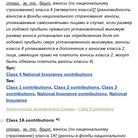
страх.
,
эк. тр.
,
брит.
взносы (по национальному
страхованию) класса 4 [четвертого класса\]
*
(
разновидность
взносов в фонды национального страхования: взносы,
уплачиваемые самозанятыми лицами в случае, если размер
их годовой прибыли превысит установленный минимум;
размер взноса установлен как определенная доля от
годовой прибыли сверх установленного минимума; взносы
класса 4 уплачиваются в дополнение к взносам класса 2;
лица, имеющие право не платить взносы класса 2, могут
быть обязаны платить взносы классы 4
)
Syn:
Class 4 National Insurance contributions
See:
Class 1 contributions
,
Class 2 contributions
,
Class 3
contributions
,
National Insurance contributions
,
National
Insurance
Англо-русский экономический словарь
Class 4 contributions
>
Class 1A contributions
12
страх.
,
эк. тр.
,
брит.
взносы (по национальному
страхованию) класса 1A
*
(
взносы в фонды национального