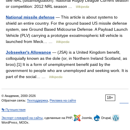
see NRL (disambiguation). National Rugby League Current season
or competition: 2012 NRL season …
Wikipedia
National missile defense
— This article is about systems to
shield an entire country. For the ground based US missile defense
system, see Ground Based Midcourse Defense. A Payload Launch
Vehicle (PLV) carrying a prototype exoatmospheric kill vehicle is
launched from Meck… …
Wikipedia
Jobseeker's Allowance
— (JSA) is a United Kingdom benefit,
colloquially known as the dole (or, in Northern Ireland Scotland, as
broo).[1] It is a form of unemployment benefit paid by the
government to people who are unemployed and seeking work. It is
part of the social… …
Wikipedia
© Академик, 2000-2026
18+
Обратная связь:
Техподдержка
,
Реклама на сайте
👣 Путешествия
Экспорт словарей на сайты
, сделанные на PHP,
Joomla,
Drupal,
WordPress, MODx.