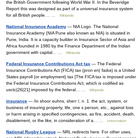
the British Government following World War II. In the Beveridge
Report this was designed as part of a universal insurance system
for all British people.… …
Wikipedia
National Insurance Academy
— NIA Logo. The National
Insurance Academy (NIA Pune also known as NIA) is situated in
Pune, India. It is a capacity builder in Insurance Sector of Asia and
Africa founded in 1980 by the Finance Department of the Indian
government with capital… …
Wikipedia
Federal Insurance Contributions Act tax
— The Federal
Insurance Contributions Act (FICA) tax (pron en|ˈfаɪkə) is a United
States payroll (or employment) tax [The FICA tax is imposed under
the Federal Insurance Contributions Act, which is codified as
usctc|26|21] imposed by the federal… …
Wikipedia
insurance
— /in shoor euhns, sherr /, n. 1. the act, system, or
business of insuring property, life, one s person, etc., against loss
or harm arising in specified contingencies, as fire, accident, death,
disablement, or the like, in consideration of a… …
Universalium
National Rugby League
— NRL redirects here. For other uses,