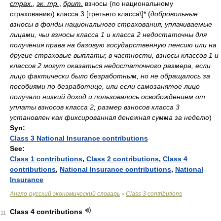
страх.
,
эк. тр.
,
брит.
взносы (по национальному
страхованию) класса 3 [третьего класса\]
*
(
добровольные
взносы в фонды национального страхования, уплачиваемые
лицами, чьи взносы класса 1 и класса 2 недостаточны для
получения права на базовую государственную пенсию или на
другие страховые выплаты; в частности, взносы классов 1 и
классов 2 могут оказаться недостаточного размера, если
лицо фактически было безработным, но не обращалось за
пособиями по безработице, или если самозанятое лицо
получало низкий доход и пользовалось освобождением от
уплаты взносов класса 2; размер взносов класса 3
установлен как фиксированная денежная сумма за неделю
)
Syn:
Class 3 National Insurance contributions
See:
Class 1 contributions
,
Class 2 contributions
,
Class 4
contributions
,
National Insurance contributions
,
National
Insurance
Англо-русский экономический словарь
Class 3 contributions
>
Class 4 contributions
11