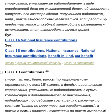
страхования, уплачиваемые работодателем в виде
определенной доли от эквивалентной денежной стоимости
натурального вознаграждения, полученного работником;
напр., такие взносы должны уплачиваться, если работнику
предоставляется служебный автомобиль и разрешается
использовать этот автомобиль в личных целях
)
Syn:
Class 1A National Insurance contributions
See:
Class 1B contributions
,
National Insurance
,
National
Insurance contributions
,
benefit in kind
,
car benefit
Англо-русский экономический словарь
Class 1A contributions
>
Class 1B contributions
13
страх.
,
эк. тр.
,
брит.
взносы (по национальному
страхованию) класса 1B
*
(
взносы в фонды национального
страхования, уплачиваемые работодателем с суммы
компенсаций и дополнительного вознаграждения,
подпадающих под действие соглашения о расчетах по
системе "плати по мере того, как зарабатываешь", а
также с суммы налогов, начисленных по таким выплатам
)