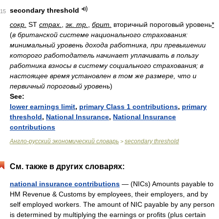
secondary threshold
15
сокр.
ST
страх.
,
эк. тр.
,
брит.
вторичный пороговый уровень
*
(
в британской системе национального страхования:
минимальный уровень дохода работника, при превышении
которого работодатель начинает уплачивать в пользу
работника взносы в систему социального страхования; в
настоящее время установлен в том же размере, что и
первичный пороговый уровень
)
See:
lower earnings limit
,
primary Class 1 contributions
,
primary
threshold
,
National Insurance
,
National Insurance
contributions
Англо-русский экономический словарь
secondary threshold
>
См. также в других словарях:
national insurance contributions
— (NICs) Amounts payable to
HM Revenue & Customs by employees, their employers, and by
self employed workers. The amount of NIC payable by any person
is determined by multiplying the earnings or profits (plus certain