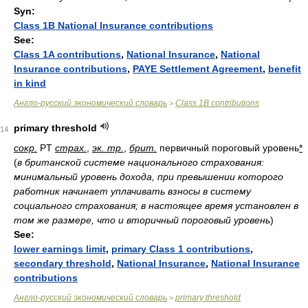
Syn:
Class 1B National Insurance contributions
See:
Class 1A contributions
,
National Insurance
,
National
Insurance contributions
,
PAYE Settlement Agreement
,
benefit
in kind
Англо-русский экономический словарь
Class 1B contributions
>
primary threshold
14
сокр.
PT
страх.
,
эк. тр.
,
брит.
первичный пороговый уровень
*
(
в британской системе национального страхования:
минимальный уровень дохода, при превышении которого
работник начинает уплачивать взносы в систему
социального страхования; в настоящее время установлен в
том же размере, что и вторичный пороговый уровень
)
See:
lower earnings limit
,
primary Class 1 contributions
,
secondary threshold
,
National Insurance
,
National Insurance
contributions
Англо-русский экономический словарь
primary threshold
>