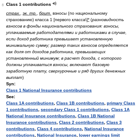
Class 1 contributions
8
страх.
,
эк. тр.
,
брит.
взносы (по национальному
страхованию) класса 1 [первого класса\]
*
(
разновидность
взносов в фонды национального страхования: взносы,
уплачиваемые работодателями и работниками в случае,
если доход работника превышает установленную
минимальную сумму; размер таких взносов определяется
как доля от доходов работника, превышающих
установленный минимум; в расчет дохода, с которого
должны уплачиваться взносы, включают базовую
заработную плату, сверхурочные и ряд других денежных
выплат
)
Syn:
Class 1 National Insurance contributions
See:
Class 1A contributions
,
Class 1B contributions
,
primary Class
1 contributions
,
secondary Class 1 contributions
,
Class 1A
National Insurance contributions
,
Class 1B National
Insurance contributions
,
Class 2 contributions
,
Class 3
contributions
,
Class 4 contributions
,
National Insurance
contributions
,
National Insurance
,
lower earnings limit