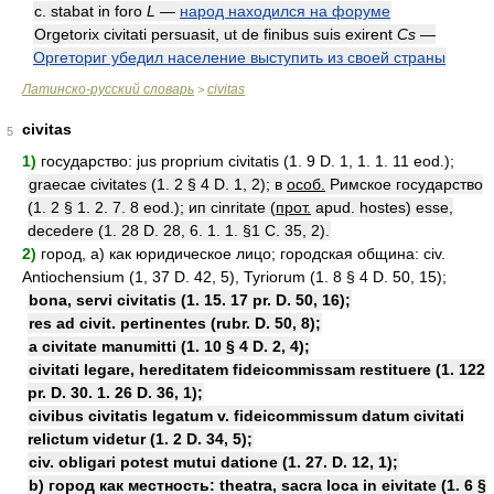
c. stabat in foro
L
—
народ находился на форуме
Orgetorix civitati persuasit, ut de finibus suis exirent
Cs
—
Оргеториг убедил население выступить из своей страны
Латинско-русский словарь
civitas
>
civitas
5
1)
государство: jus proprium civitatis (1. 9 D. 1, 1. 1. 11 eod.);
graecae civitates (1. 2 § 4 D. 1, 2); в
особ.
Римское государство
(1. 2 § 1. 2. 7. 8 eod.); ип cinritate (
прот.
apud. hostes) esse,
decedere (1. 28 D. 28, 6. 1. 1. §1 C. 35, 2).
2)
город, a) как юридическое лицо; городская община: civ.
Antiochensium (1, 37 D. 42, 5), Tyriorum (1. 8 § 4 D. 50, 15);
bona, servi civitatis (1. 15. 17 pr. D. 50, 16);
res ad civit. pertinentes (rubr. D. 50, 8);
a civitate manumitti (1. 10 § 4 D. 2, 4);
civitati legare, hereditatem fideicommissam restituere (1. 122
pr. D. 30. 1. 26 D. 36, 1);
civibus civitatis legatum v. fideicommissum datum civitati
relictum videtur (1. 2 D. 34, 5);
civ. obligari potest mutui datione (1. 27. D. 12, 1);
b) город как местность: theatra, sacra loca in eivitate (1. 6 §