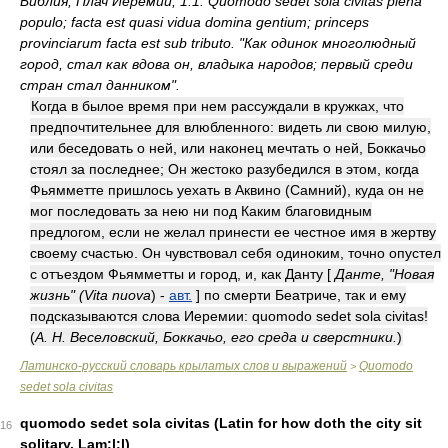
Библия, Плач Иеремии, 1.1: Quomodo sedet sola civitas plena
populo; facta est quasi vidua domina gentium; princeps
provinciarum facta est sub tributo. "Как одинок многолюдный
город, стал как вдова он, владыка народов; первый среди
стран стал данником".
Когда в былое время при нем рассуждали в кружках, что
предпочтительнее для влюбленного: видеть ли свою милую,
или беседовать о ней, или наконец мечтать о ней, Боккачьо
стоял за последнее; Он жестоко разубедился в этом, когда
Фьямметте пришлось уехать в Аквино (Самний), куда он не
мог последовать за нею ни под Каким благовидным
предлогом, если не желал принести ее честное имя в жертву
своему счастью. Он чувствовал себя одиноким, точно опустел
с отъездом Фьямметты и город, и, как Данту [
Данте, "Новая
жизнь" (Vita nuova
)
-
авт.
] по смерти Беатриче, так и ему
подсказываются слова Иеремии: quomodo sedet sola civitas!
(
А. Н. Веселовский, Боккачьо, его среда и сверстники.
)
Латинско-русский словарь крылатых слов и выражений
Quomodo
>
sedet sola civitas
quomodo sedet sola civitas (Latin for how doth the city sit
16
solitary. Lam:l:l)