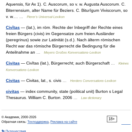
Aquensis, für Ax 1). C. Auscorum, so v. w. Augusta Auscorum. C.
Biterrensium, alter Name für Beziers. C. Biturĭgum Viviscorum, so
v. w.… …
Pierer's Universal-Lexikon
Civĭtas
— (lat.), im röm. Rechte der Inbegriff der Rechte eines
freien Bürgers (civis) im Gegensatze zum freien Ausländer
(peregrinus) sowie zur Latinität (s.d.). Nach älterm römischen
Recht war das römische Bürgerrecht die Bedingung für die
Anteilnahme an …
Meyers Großes Konversations-Lexikon
Civitas
— Civĭtas (lat.), Bürgerrecht; auch Bürgerschaft …
Kleines
Konversations-Lexikon
Civitas
— Civitas, lat., s. civis …
Herders Conversations-Lexikon
civitas
— index community, state (political unit) Burton s Legal
Thesaurus. William C. Burton. 2006 …
Law dictionary
© Академик, 2000-2026
18+
Обратная связь:
Техподдержка
,
Реклама на сайте
👣 Путешествия