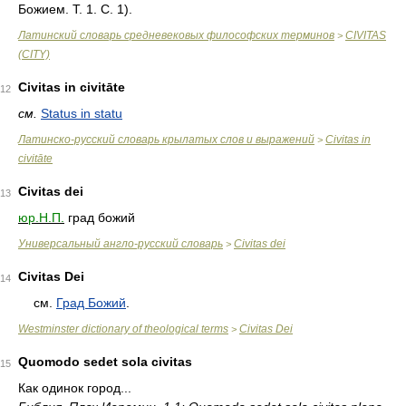
Божием. Т. 1. С. 1).
Латинский словарь средневековых философских терминов
CIVITAS
>
(CITY)
Civitas in civitāte
12
см.
Status in statu
Латинско-русский словарь крылатых слов и выражений
Civitas in
>
civitāte
Civitas dei
13
юр.Н.П.
град божий
Универсальный англо-русский словарь
Civitas dei
>
Civitas Dei
14
см.
Град Божий
.
Westminster dictionary of theological terms
Civitas Dei
>
Quomodo sedet sola civitas
15
Как одинок город...