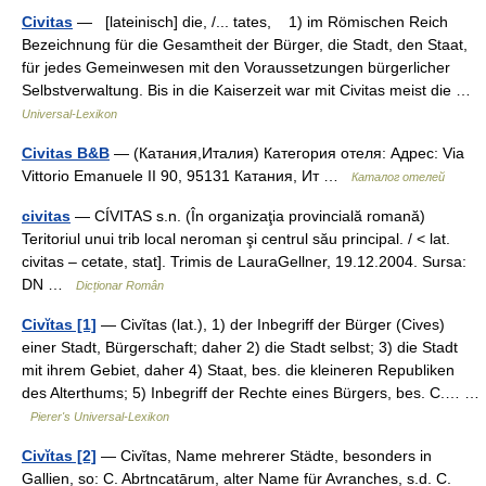
Civitas
— [lateinisch] die, /... tates, 1) im Römischen Reich
Bezeichnung für die Gesamtheit der Bürger, die Stadt, den Staat,
für jedes Gemeinwesen mit den Voraussetzungen bürgerlicher
Selbstverwaltung. Bis in die Kaiserzeit war mit Civitas meist die …
Universal-Lexikon
Civitas B&B
— (Катания,Италия) Категория отеля: Адрес: Via
Vittorio Emanuele II 90, 95131 Катания, Ит …
Каталог отелей
civitas
— CÍVITAS s.n. (În organizaţia provincială romană)
Teritoriul unui trib local neroman şi centrul său principal. / < lat.
civitas – cetate, stat]. Trimis de LauraGellner, 19.12.2004. Sursa:
DN …
Dicționar Român
Civĭtas [1]
— Civĭtas (lat.), 1) der Inbegriff der Bürger (Cives)
einer Stadt, Bürgerschaft; daher 2) die Stadt selbst; 3) die Stadt
mit ihrem Gebiet, daher 4) Staat, bes. die kleineren Republiken
des Alterthums; 5) Inbegriff der Rechte eines Bürgers, bes. C.… …
Pierer's Universal-Lexikon
Civĭtas [2]
— Civĭtas, Name mehrerer Städte, besonders in
Gallien, so: C. Abrtncatārum, alter Name für Avranches, s.d. C.