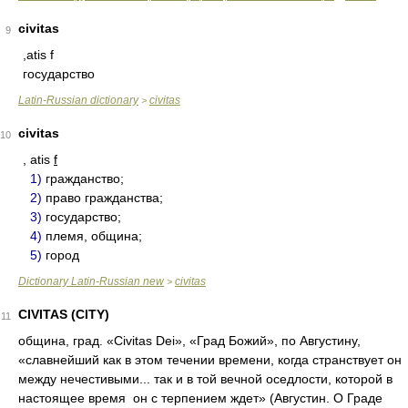
civitas
9
,atis f
государство
Latin-Russian dictionary
civitas
>
civitas
10
, atis
f
1)
гражданство;
2)
право гражданства;
3)
государство;
4)
племя, община;
5)
город
Dictionary Latin-Russian new
civitas
>
CIVITAS (CITY)
11
община, град. «Civitas Dei», «Град Божий», по Августину,
«славнейший как в этом течении времени, когда странствует он
между нечестивыми... так и в той вечной оседлости, которой в
настоящее время он с терпением ждет» (Августин. О Граде