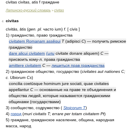
civitas civitas, atis f граждане
Латинско-русский словарь
civitas
>
civitas
4
cīvitās, ātis (
gen. pl.
часто ium)
f.
[ civis ]
1)
гражданство, право гражданства
civitatem Romanam assĕqui
T
(adipisci
C
) — получить римское
гражданство
dare alicui civitatem
(или
civitate donare aliquem)
C
—
присвоить кому-л. права гражданства
amittere civitatem
C
—
лишиться прав гражданства
2)
гражданское общество, государство
(
civitates aut nationes C;
c. Ubiorum Cs
)
concilia coetūsque hominum jure sociati, quae civitates
appellantur
C
— основанные на праве те объединения и
общества людей, которые называются гражданскими
общинами (государствами)
3)
сообщество, содружество
(
Stoicorum T
)
4)
город
(
muri civitatis T; errare per totam civitatem Pt
)
5)
граждане, гражданское население, община, народная
масса, народ