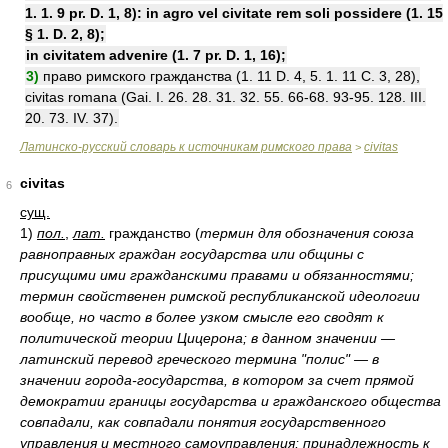
1. 1. 9 pr. D. 1, 8): in agro vel civitate rem soli possidere (1. 15
§ 1. D. 2, 8);
in civitatem advenire (1. 7 pr. D. 1, 16);
3)
право римского гражданства (1. 11 D. 4, 5. 1. 11 C. 3, 28),
civitas romana (Gai. I. 26. 28. 31. 32. 55. 66-68. 93-95. 128. III.
20. 73. IV. 37).
Латинско-русский словарь к источникам римского права
civitas
>
civitas
6
сущ.
1)
пол.
,
лат.
гражданство
(
термин для обозначения союза
равноправных граждан государства или общины с
присущими ими гражданскими правами и обязанностями;
термин свойственен римской республиканской идеологии
вообще, но часто в более узком смысле его сводят к
политической теории Цицерона; в данном значении —
латинский перевод греческого термина "полис" — в
значении города-государства, в котором за счет прямой
демократии границы государства и гражданского общества
совпадали, как совпадали понятия государственного
управления и местного самоуправления; принадлежность к