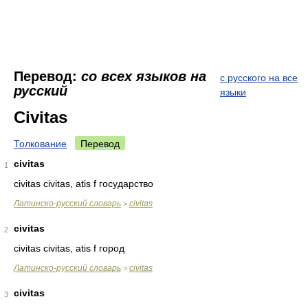
Перевод:
со всех языков на
с русского на все
русский
языки
Civitas
Толкование
Перевод
civitas
1
civitas civitas, atis f государство
Латинско-русский словарь
civitas
>
civitas
2
civitas civitas, atis f город
Латинско-русский словарь
civitas
>
civitas
3