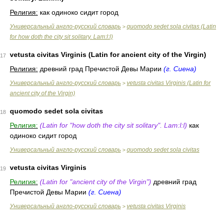
Религия:
как одиноко сидит город
Универсальный англо-русский словарь
quomodo sedet sola civitas (Latin
>
for how doth the city sit solitary. Lam:l:l)
vetusta civitas Virginis (Latin for ancient city of the Virgin)
17
Религия:
древний град Пречистой Девы Марии
(г. Сиена)
Универсальный англо-русский словарь
vetusta civitas Virginis (Latin for
>
ancient city of the Virgin)
quomodo sedet sola civitas
18
Религия:
(Latin for "how doth the city sit solitary". Lam:l:l)
как
одиноко сидит город
Универсальный англо-русский словарь
quomodo sedet sola civitas
>
vetusta civitas Virginis
19
Религия:
(Latin for "ancient city of the Virgin")
древний град
Пречистой Девы Марии
(г. Сиена)
Универсальный англо-русский словарь
vetusta civitas Virginis
>