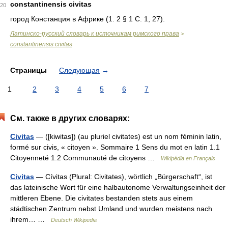
constantinensis civitas
20
город Констанция в Африке (1. 2 § 1 C. 1, 27).
Латинско-русский словарь к источникам римского права
>
constantinensis civitas
Страницы
Следующая
→
1
2
3
4
5
6
7
См. также в других словарях:
Civitas
— ([kiwitas]) (au pluriel civitates) est un nom féminin latin,
formé sur civis, « citoyen ». Sommaire 1 Sens du mot en latin 1.1
Citoyenneté 1.2 Communauté de citoyens …
Wikipédia en Français
Civitas
— Cívitas (Plural: Civitates), wörtlich „Bürgerschaft“, ist
das lateinische Wort für eine halbautonome Verwaltungseinheit der
mittleren Ebene. Die civitates bestanden stets aus einem
städtischen Zentrum nebst Umland und wurden meistens nach
ihrem… …
Deutsch Wikipedia