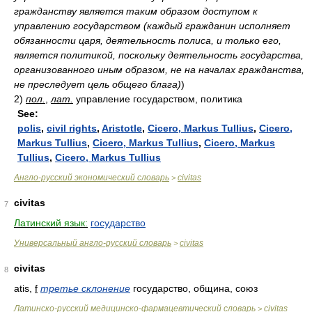
гражданству является таким образом доступом к
управлению государством (каждый гражданин исполняет
обязанности царя, деятельность полиса, и только его,
является политикой, поскольку деятельность государства,
организованного иным образом, не на началах гражданства,
не преследует цель общего блага)
)
2)
пол.
,
лат.
управление государством, политика
See:
polis
,
civil rights
,
Aristotle
,
Cicero, Markus Tullius
,
Cicero,
Markus Tullius
,
Cicero, Markus Tullius
,
Cicero, Markus
Tullius
,
Cicero, Markus Tullius
Англо-русский экономический словарь
civitas
>
civitas
7
Латинский язык:
государство
Универсальный англо-русский словарь
civitas
>
civitas
8
atis,
f
третье склонение
государство, община, союз
Латинско-русский медицинско-фармацевтический словарь
civitas
>