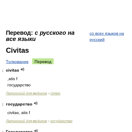
Перевод:
с русского на
со всех языков на
все языки
русский
Civitas
Толкование
Перевод
civitas
1
,atis f
государство
Латинский для медиков
civitas
>
государство
2
civitas, atis f
Латинский для медиков
государство
>
Государство