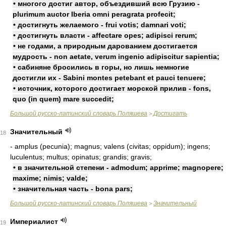
• многого достиг автор, объездивший всю Грузию -
plurimum auctor Iberia omni peragrata profecit;
• достигнуть желаемого - frui votis; damnari voti;
• достигнуть власти - affectare opes; adipisci rerum;
• не годами, а природным дарованием достигается
мудрость - non aetate, verum ingenio adipiscitur sapientia;
• сабиняне бросились в горы, но лишь немногие
достигли их - Sabini montes petebant et pauci tenuere;
• источник, которого достигает морской прилив - fons,
quo (in quem) mare succedit;
Большой русско-латинский словарь Поляшева
Достигать
>
Значительный
18
- amplus (pecunia); magnus; valens (civitas; oppidum); ingens;
luculentus; multus; opinatus; grandis; gravis;
• в значительной степени - admodum; apprime; magnopere;
maxime; nimis; valde;
• значительная часть - bona pars;
Большой русско-латинский словарь Поляшева
Значительный
>
Империалист
19