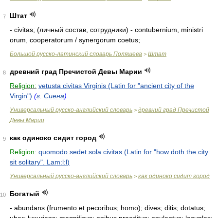
Штат
7
- civitas; (личный состав, сотрудники) - contubernium, ministri
orum, cooperatorum / synergorum coetus;
Большой русско-латинский словарь Поляшева
Штат
>
древний град Пречистой Девы Марии
8
Religion:
vetusta civitas Virginis (Latin for "ancient city of the
Virgin")
(
г
.
Сиена
)
Универсальный русско-английский словарь
древний град Пречистой
>
Девы Марии
как одиноко сидит город
9
Religion:
quomodo sedet sola civitas (Latin for "how doth the city
sit solitary". Lam:l:l)
Универсальный русско-английский словарь
как одиноко сидит город
>
Богатый
10
- abundans (frumento et pecoribus; homo); dives; ditis; dotatus;