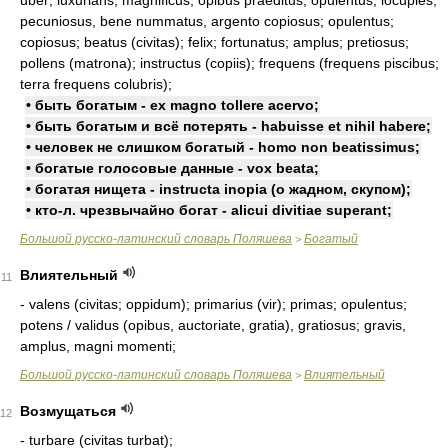
uber; luxurians; magnificus; opibus praeditus; opulentus; locuples;
pecuniosus, bene nummatus, argento copiosus; opulentus;
copiosus; beatus (civitas); felix; fortunatus; amplus; pretiosus;
pollens (matrona); instructus (copiis); frequens (frequens piscibus;
terra frequens colubris);
• быть богатым - ex magno tollere acervo;
• быть богатым и всё потерять - habuisse et nihil habere;
• человек не слишком богатый - homo non beatissimus;
• богатые голосовые данные - vox beata;
• богатая нищета - instructa inopia (о жадном, скупом);
• кто-л. чрезвычайно богат - alicui divitiae superant;
Большой русско-латинский словарь Поляшева
Богатый
>
Влиятельный
11
- valens (civitas; oppidum); primarius (vir); primas; opulentus;
potens / validus (opibus, auctoriate, gratia), gratiosus; gravis,
amplus, magni momenti;
Большой русско-латинский словарь Поляшева
Влиятельный
>
Возмущаться
12
- turbare (civitas turbat);