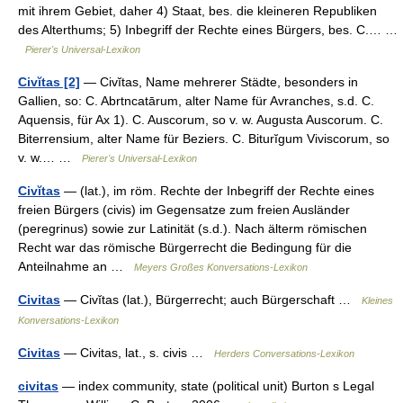
mit ihrem Gebiet, daher 4) Staat, bes. die kleineren Republiken
des Alterthums; 5) Inbegriff der Rechte eines Bürgers, bes. C.… …
Pierer's Universal-Lexikon
Civĭtas [2]
— Civĭtas, Name mehrerer Städte, besonders in
Gallien, so: C. Abrtncatārum, alter Name für Avranches, s.d. C.
Aquensis, für Ax 1). C. Auscorum, so v. w. Augusta Auscorum. C.
Biterrensium, alter Name für Beziers. C. Biturĭgum Viviscorum, so
v. w.… …
Pierer's Universal-Lexikon
Civĭtas
— (lat.), im röm. Rechte der Inbegriff der Rechte eines
freien Bürgers (civis) im Gegensatze zum freien Ausländer
(peregrinus) sowie zur Latinität (s.d.). Nach älterm römischen
Recht war das römische Bürgerrecht die Bedingung für die
Anteilnahme an …
Meyers Großes Konversations-Lexikon
Civitas
— Civĭtas (lat.), Bürgerrecht; auch Bürgerschaft …
Kleines
Konversations-Lexikon
Civitas
— Civitas, lat., s. civis …
Herders Conversations-Lexikon
civitas
— index community, state (political unit) Burton s Legal