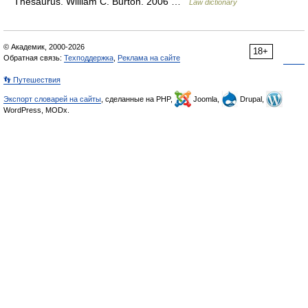
Thesaurus. William C. Burton. 2006 …
Law dictionary
© Академик, 2000-2026
18+
Обратная связь:
Техподдержка
,
Реклама на сайте
👣 Путешествия
Экспорт словарей на сайты
, сделанные на PHP,
Joomla,
Drupal,
WordPress, MODx.