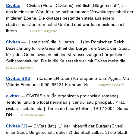
Civitas
— Cívitas (Plural: Civitates), wörtlich „Bürgerschaft“, ist
das lateinische Wort für eine halbautonome Verwaltungseinheit der
mittleren Ebene. Die civitates bestanden stets aus einem
städtischen Zentrum nebst Umland und wurden meistens nach
ihrem… …
Deutsch Wikipedia
Civitas
— [lateinisch] die, /... tates, 1) im Römischen Reich
Bezeichnung für die Gesamtheit der Bürger, die Stadt, den Staat,
für jedes Gemeinwesen mit den Voraussetzungen bürgerlicher
Selbstverwaltung. Bis in die Kaiserzeit war mit Civitas meist die …
Universal-Lexikon
Civitas B&B
— (Катания,Италия) Категория отеля: Адрес: Via
Vittorio Emanuele II 90, 95131 Катания, Ит …
Каталог отелей
civitas
— CÍVITAS s.n. (În organizaţia provincială romană)
Teritoriul unui trib local neroman şi centrul său principal. / < lat.
civitas – cetate, stat]. Trimis de LauraGellner, 19.12.2004. Sursa:
DN …
Dicționar Român
Civĭtas [1]
— Civĭtas (lat.), 1) der Inbegriff der Bürger (Cives)
einer Stadt, Bürgerschaft; daher 2) die Stadt selbst; 3) die Stadt