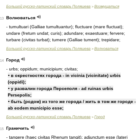
Большой русско-латинский словарь Поляшева
Возмущаться
>
Волноваться
13
- tumultuari (Galliae tumultuantur); fluctuare (mare fluctuat);
undare (fretum undat; curis); adundare; exaestuare; fervere;
turbare (civitas turbat); tumere (Galliae tument); trepidare;
Большой русско-латинский словарь Поляшева
Волноваться
>
Город
14
- urbs; oppidum; municipium; civitas;
• в окрестностях города - in vicinia (vicinitate) urbis
(oppidi);
• у развалин города Персеполя - ad ruinas urbis
Persepolis;
• быть (родом) из того же города / жить в том же городе -
ab eodem municipio esse;
Большой русско-латинский словарь Поляшева
Город
>
Граничить
15
- tangere (haec civitas Rhenum tangit); adjunctum esse (lateri