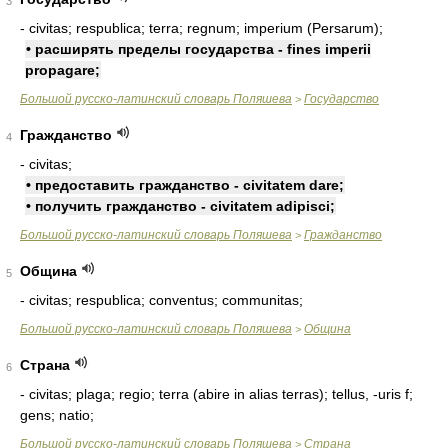
3
- civitas; respublica; terra; regnum; imperium (Persarum);
• расширять пределы государства - fines imperii
propagare;
Большой русско-латинский словарь Поляшева
Государство
>
Гражданство
4
- civitas;
• предоставить гражданство - civitatem dare;
• получить гражданство - civitatem adipisci;
Большой русско-латинский словарь Поляшева
Гражданство
>
Община
5
- civitas; respublica; conventus; communitas;
Большой русско-латинский словарь Поляшева
Община
>
Страна
6
- civitas; plaga; regio; terra (abire in alias terras); tellus, -uris f;
gens; natio;
Большой русско-латинский словарь Поляшева
Страна
>