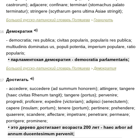
castrorum); adjacere; confinare; terminari (stomachus palato
terminatur); stringere (scytharum gens ultima Asiae stringit);
Большой русско-латинский словарь Поляшева
Граничить
>
Демократия
16
- democratia; res publica; civitas popularis, popularis res publica;
multiudinis dominatus us, populi potentia, imperium populare, ratio
popularis;
• парламентская демократия - democratia parlamentaris;
Большой русско-латинский словарь Поляшева
Демократия
>
Достигать
17
- accedere; succedere (ad summum honorem); attingere; tangere
(haec civitas Rhenum tangit); tangere (portus); pervenire;
progredi; proficere; expedire (victoriam); adipisci (senectutem);
capere (insulam; portum); tenere (portum); pertinere; prehendere;
quaerere; scandere; affectare; impetrare; penetrare; permeare;
porrigere; prominere;
• это дерево достигаает возраста 200 лет - haec arbor ad
annum ducentesimum pervenit;