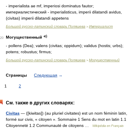
- imperialista ae mf, imperiosi dominatus fautor;
империалистический - imperialisticus, imperii dilatandi avidus,
(civitas) imperii dilatandi appetens
Большой русско-латинский словарь Поляшева
Империалист
>
Могущественный
20
- pollens (Dea); valens (civitas; oppidum); validus (hostis; urbs);
potens; robustus; firmus;
Большой русско-латинский словарь Поляшева
Могущественный
>
Страницы
Следующая
→
1
2
См. также в других словарях:
Civitas
— ([kiwitas]) (au pluriel civitates) est un nom féminin latin,
formé sur civis, « citoyen ». Sommaire 1 Sens du mot en latin 1.1
Citoyenneté 1.2 Communauté de citoyens …
Wikipédia en Français