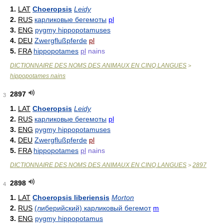
1.
LAT
Choeropsis
Leidy
2.
RUS
карликовые бегемоты
pl
3.
ENG
pygmy hippopotamuses
4.
DEU
Zwergflußpferde
pl
5.
FRA
hippopotames
pl
nains
DICTIONNAIRE DES NOMS DES ANIMAUX EN CINQ LANGUES
>
hippopotames nains
2897
3
1.
LAT
Choeropsis
Leidy
2.
RUS
карликовые бегемоты
pl
3.
ENG
pygmy hippopotamuses
4.
DEU
Zwergflußpferde
pl
5.
FRA
hippopotames
pl
nains
DICTIONNAIRE DES NOMS DES ANIMAUX EN CINQ LANGUES
2897
>
2898
4
1.
LAT
Choeropsis liberiensis
Morton
2.
RUS
(либерийский) карликовый бегемот
m
3.
ENG
pygmy hippopotamus