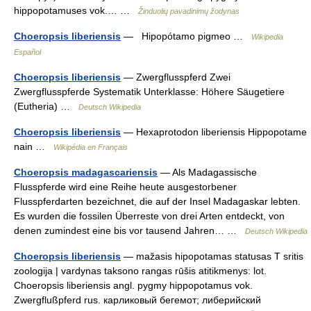
hippopotamuses vok.… …
Žinduolių pavadinimų žodynas
Choeropsis liberiensis
— Hipopótamo pigmeo …
Wikipedia
Español
Choeropsis liberiensis
— Zwergflusspferd Zwei
Zwergflusspferde Systematik Unterklasse: Höhere Säugetiere
(Eutheria) …
Deutsch Wikipedia
Choeropsis liberiensis
— Hexaprotodon liberiensis Hippopotame
nain …
Wikipédia en Français
Choeropsis madagascariensis
— Als Madagassische
Flusspferde wird eine Reihe heute ausgestorbener
Flusspferdarten bezeichnet, die auf der Insel Madagaskar lebten.
Es wurden die fossilen Überreste von drei Arten entdeckt, von
denen zumindest eine bis vor tausend Jahren… …
Deutsch Wikipedia
Choeropsis liberiensis
— mažasis hipopotamas statusas T sritis
zoologija | vardynas taksono rangas rūšis atitikmenys: lot.
Choeropsis liberiensis angl. pygmy hippopotamus vok.
Zwergflußpferd rus. карликовый бегемот; либерийский