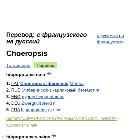
Перевод:
с французского
с русского на
на русский
французский
Choeropsis
Толкование
Перевод
hippopotame nain
1
1.
LAT
Choeropsis liberiensis
Morton
2.
RUS
(либерийский) карликовый бегемот
m
3.
ENG
pygmy hippopotamus
4.
DEU
Zwergflußpferd
n
5.
FRA
hippopotame
m
nain
DICTIONNAIRE DES NOMS DES ANIMAUX EN CINQ LANGUES
>
hippopotame nain
hippopotames nains
2