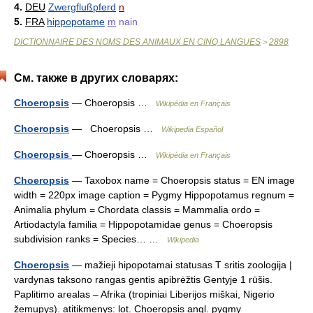
4.
DEU
Zwergflußpferd
n
5.
FRA
hippopotame
m
nain
DICTIONNAIRE DES NOMS DES ANIMAUX EN CINQ LANGUES
2898
>
См. также в других словарях:
Choeropsis
— Choeropsis …
Wikipédia en Français
Choeropsis
— Choeropsis …
Wikipedia Español
Choeropsis
— Choeropsis …
Wikipédia en Français
Choeropsis
— Taxobox name = Choeropsis status = EN image
width = 220px image caption = Pygmy Hippopotamus regnum =
Animalia phylum = Chordata classis = Mammalia ordo =
Artiodactyla familia = Hippopotamidae genus = Choeropsis
subdivision ranks = Species… …
Wikipedia
Choeropsis
— mažieji hipopotamai statusas T sritis zoologija |
vardynas taksono rangas gentis apibrėžtis Gentyje 1 rūšis.
Paplitimo arealas – Afrika (tropiniai Liberijos miškai, Nigerio
žemupys). atitikmenys: lot. Choeropsis angl. pygmy