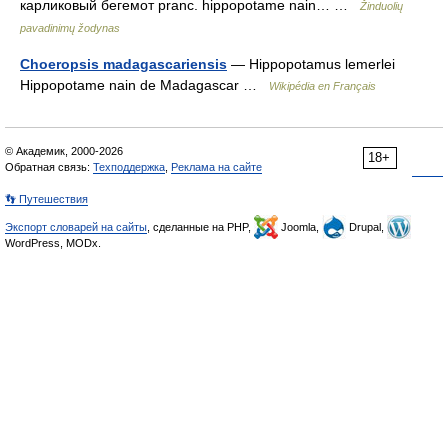
карликовый бегемот pranc. hippopotame nain… …
Žinduolių
pavadinimų žodynas
Choeropsis madagascariensis
— Hippopotamus lemerlei
Hippopotame nain de Madagascar …
Wikipédia en Français
© Академик, 2000-2026
18+
Обратная связь:
Техподдержка
,
Реклама на сайте
👣 Путешествия
Экспорт словарей на сайты
, сделанные на PHP,
Joomla,
Drupal,
WordPress, MODx.