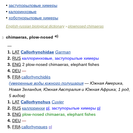
•
заступорыловые химеры
•
калоринховые
•
хоботнорыловые химеры
English-russian biological dictionary
plownosed chimaeras
>
chimaeras, plow-nosed
3
—
1.
LAT
Callorhynchidae
Garman
2.
RUS
каллоринховые, заступорылые химеры
3.
ENG
2 plow-nosed chimaeras, elephant fishes
4.
DEU
—
5.
FRA
callorhynchidés
(умеренные воды южного полушария
— Южная Америка,
Новая Зеландия, Южная Австралия и Южная Африка; 1 род,
5 видов)
1.
LAT
Callorhynchus
Cuvier
2.
RUS
каллоринхи
pl
, заступорылые химеры
pl
3.
ENG
plow-nosed chimaeras, elephant fishes
4.
DEU
—
5.
FRA
callorhynques
pl