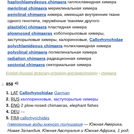
haplochlamydeous chimaera
гаплохламидная химера
mericlinal chimaera
мериклинальная химера
periclinal chimaera
химера, имеющая внутренние ткани
одного генотипа, окружённые тканями другого
plastid(e) chimaera
пластидная химера
plownosed chimaeras
хоботнорыловые химеры,
заступорыловые химеры, калоринховые,
Callorhynchidae
polychlamideous chimaera
полихламидная химера
polyclinal chimaera
поликлинальная химера
radiation chimaera
радиационная химера
sectorial chimaera
секториальная химера
English-Russian dictionary of biology and biotechnology
chimaera
>
858
6
1.
LAT
Callorhynchidae
Garman
2.
RUS
каллоринховые, заступорылые химеры
3.
ENG
2 plow-nosed chimaeras, elephant fishes
4.
DEU
—
5.
FRA
callorhynchidés
(умеренные воды южного полушария
— Южная Америка,
Новая Зеландия, Южная Австралия и Южная Африка; 1 род,