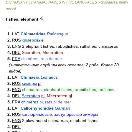
DICTIONARY OF ANIMAL NAMES IN FIVE LANGUAGES
chimaeras, plow-
>
nosed
fishes, elephant
4
—
1.
LAT
Chimaeridae
Rafinesque
2.
RUS
химеровые
3.
ENG
2 elephant fishes, rabbitfishes, ratfishes, chimaeras
4.
DEU
Seeratten, Meerratten
5.
FRA
chimères, rats de mer
(значительные глубины всех океанов; 2 рода, более 20
видов)
1.
LAT
Chimaera
Linnaeus
2.
RUS
химеры
pl
3.
ENG
chimaeras, elephant fishes, rabbitfishes, ratfishes
4.
DEU
Seeratten
pl
, Meerratten
pl
5.
FRA
chimères
pl
, rats
pl
de mer
1.
LAT
Callorhynchidae
Garman
2.
RUS
каллоринховые, заступорылые химеры
3.
ENG
2 plow-nosed chimaeras, elephant fishes
4.
DEU
—