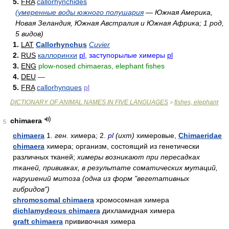
5.
FRA
callorhynchidés
(умеренные воды южного полушария
— Южная Америка,
Новая Зеландия, Южная Австралия и Южная Африка; 1 род,
5 видов)
1.
LAT
Callorhynchus
Cuvier
2.
RUS
каллоринхи
pl
, заступорылые химеры
pl
3.
ENG
plow-nosed chimaeras, elephant fishes
4.
DEU
—
5.
FRA
callorhynques
pl
DICTIONARY OF ANIMAL NAMES IN FIVE LANGUAGES
fishes, elephant
>
chimaera
5
chimaera
1.
ген.
химера; 2.
pl
(ихт)
химеровые,
Chimaeridae
chimaera
химера; организм, состоящий из генетически
различных тканей;
химеры возникают при пересадках
тканей, прививках, в результате соматических мутаций,
нарушений митоза (одна из форм "вегетативных
гибридов")
chromosomal chimaera
хромосомная химера
dichlamydeous chimaera
дихламидная химера
graft chimaera
прививочная химера