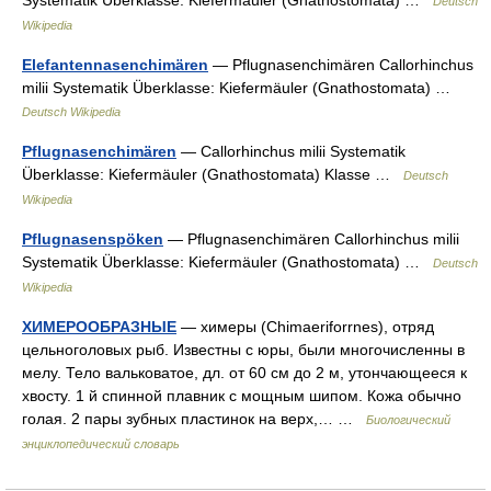
Systematik Überklasse: Kiefermäuler (Gnathostomata) …
Deutsch
Wikipedia
Elefantennasenchimären
— Pflugnasenchimären Callorhinchus
milii Systematik Überklasse: Kiefermäuler (Gnathostomata) …
Deutsch Wikipedia
Pflugnasenchimären
— Callorhinchus milii Systematik
Überklasse: Kiefermäuler (Gnathostomata) Klasse …
Deutsch
Wikipedia
Pflugnasenspöken
— Pflugnasenchimären Callorhinchus milii
Systematik Überklasse: Kiefermäuler (Gnathostomata) …
Deutsch
Wikipedia
ХИМЕРООБРАЗНЫЕ
— химеры (Chimaeriforrnes), отряд
цельноголовых рыб. Известны с юры, были многочисленны в
мелу. Тело вальковатое, дл. от 60 см до 2 м, утончающееся к
хвосту. 1 й спинной плавник с мощным шипом. Кожа обычно
голая. 2 пары зубных пластинок на верх,… …
Биологический
энциклопедический словарь