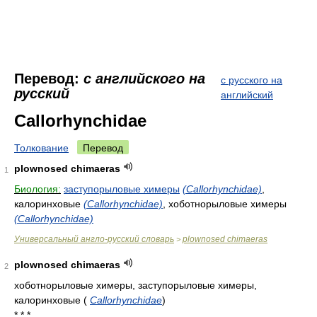
Перевод:
с английского на
с русского на
русский
английский
Callorhynchidae
Толкование
Перевод
plownosed chimaeras
1
Биология:
заступорыловые химеры
(Callorhynchidae)
,
калоринховые
(Callorhynchidae)
, хоботнорыловые химеры
(Callorhynchidae)
Универсальный англо-русский словарь
plownosed chimaeras
>
plownosed chimaeras
2
хоботнорыловые химеры, заступорыловые химеры,
калоринховые
(
Callorhynchidae
)
* * *