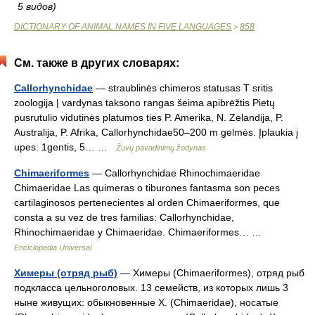
5 видов)
DICTIONARY OF ANIMAL NAMES IN FIVE LANGUAGES
858
>
См. также в других словарях:
Callorhynchidae
— straublinės chimeros statusas T sritis
zoologija | vardynas taksono rangas šeima apibrėžtis Pietų
pusrutulio vidutinės platumos ties P. Amerika, N. Zelandija, P.
Australija, P. Afrika, Callorhynchidae50–200 m gelmės. Įplaukia į
upes. 1gentis, 5… …
Žuvų pavadinimų žodynas
Chimaeriformes
— Callorhynchidae Rhinochimaeridae
Chimaeridae Las quimeras o tiburones fantasma son peces
cartilaginosos pertenecientes al orden Chimaeriformes, que
consta a su vez de tres familias: Callorhynchidae,
Rhinochimaeridae y Chimaeridae. Chimaeriformes… …
Enciclopedia Universal
Химеры (отряд рыб)
— Химеры (Chimaeriformes), отряд рыб
подкласса цельноголовых. 13 семейств, из которых лишь 3
ныне живущих: обыкновенные Х. (Chimaeridae), носатые