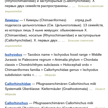
(Rhynochimaeridae) и заступорылые (Callorhynchidae). Х.
первых двух семейств распространены… …
Большая советская
энциклопедия
Химеры
— I Химеры (Chimaeriformes) отряд рыб
подкласса цельноголовых (См. Цельноголовые). 13 семейств,
из которых лишь 3 ныне живущих: обыкновенные Х.
(Chimaeridae), носатые (Rhynochimaeridae) и заступорылые
(Callorhynchidae). Х. первых двух… …
Большая советская
энциклопедия
Ischyodus
— Taxobox name = Ischyodus fossil range = Middle
Jurassic to Paleocene regnum = Animalia phylum = Chordata
classis = Chondrichthyes subclassis = Holocephali ordo =
Chimaeriformes familia = Callorhynchidae genus = Ischyodus
subdivision ranks =… …
Wikipedia
Callorhinchidae
— Pflugnasenchimären Callorhinchus milii
Systematik Überklasse: Kiefermäuler (Gnathostomata) …
Deutsch
Wikipedia
Callorhinchus
— Pflugnasenchimären Callorhinchus milii