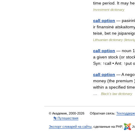
time
period
.
It
may
he
Investment
dictionary
call
option
—
pasiri
ir
finansinė
atskaitom
teisė
,
bet
ne
įsipareig
Lithuanian
dictionary
(
lietuvių
call
option
—
noun
1
a
given
stock
(
or
stoc
Syn:
↑
call
•
Ant:
↑
put
o
call
option
—
A
negot
money
(
the
premium
within
a
specified
time
…
Black
'
s
law
dictionary
© Академик, 2000-2026
Обратная связь:
Техподдерж
👣 Путешествия
Экспорт словарей на сайты
, сделанные на PHP,
Jo