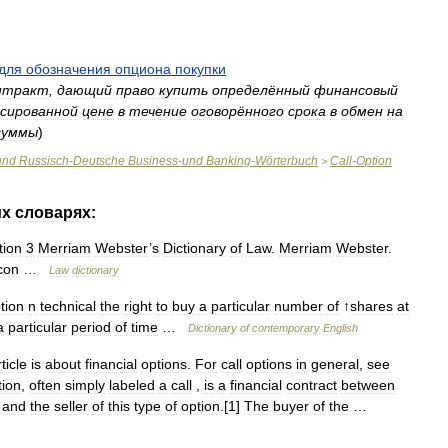
для
обозначения
опциона
покупки
нтракт
,
дающий
право
купить
определённый
финансовый
сированной
цене
в
течение
оговорённого
срока
в
обмен
на
суммы
)
und
Russisch
-
Deutsche
Business
-
und
Banking
-
Wörterbuch
Call
-
Option
>
их
словарях:
tion
3
Merriam
Webster
’
s
Dictionary
of
Law
.
Merriam
Webster
.
con
…
Law
dictionary
tion
n
technical
the
right
to
buy
a
particular
number
of
↑
shares
at
a
particular
period
of
time
…
Dictionary
of
contemporary
English
ticle
is
about
financial
options
.
For
call
options
in
general
,
see
tion
,
often
simply
labeled
a
call
,
is
a
financial
contract
between
and
the
seller
of
this
type
of
option
.[
1
]
The
buyer
of
the
…