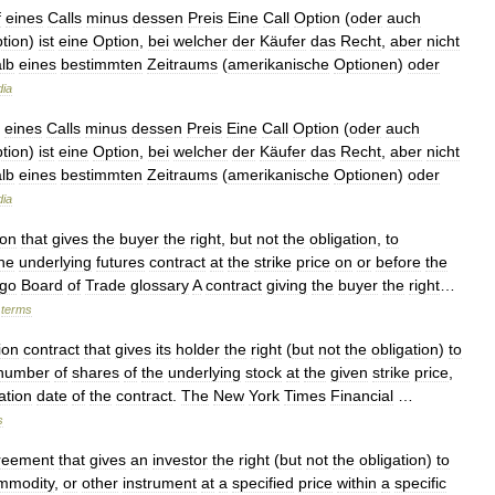
f
eines
Calls
minus
dessen
Preis
Eine
Call
Option
(
oder
auch
tion
)
ist
eine
Option
,
bei
welcher
der
Käufer
das
Recht
,
aber
nicht
lb
eines
bestimmten
Zeitraums
(
amerikanische
Optionen
)
oder
dia
eines
Calls
minus
dessen
Preis
Eine
Call
Option
(
oder
auch
tion
)
ist
eine
Option
,
bei
welcher
der
Käufer
das
Recht
,
aber
nicht
lb
eines
bestimmten
Zeitraums
(
amerikanische
Optionen
)
oder
dia
ion
that
gives
the
buyer
the
right
,
but
not
the
obligation
,
to
he
underlying
futures
contract
at
the
strike
price
on
or
before
the
ago
Board
of
Trade
glossary
A
contract
giving
the
buyer
the
right
…
terms
ion
contract
that
gives
its
holder
the
right
(
but
not
the
obligation
)
to
number
of
shares
of
the
underlying
stock
at
the
given
strike
price
,
ation
date
of
the
contract
.
The
New
York
Times
Financial
…
s
reement
that
gives
an
investor
the
right
(
but
not
the
obligation
)
to
mmodity
,
or
other
instrument
at
a
specified
price
within
a
specific