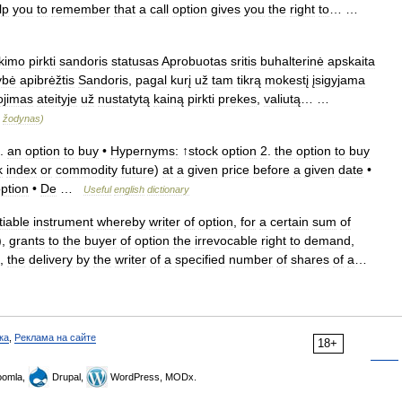
lp
you
to
remember
that
a
call
option
gives
you
the
right
to
… …
nkimo
pirkti
sandoris
statusas
Aprobuotas
sritis
buhalterinė
apskaita
ybė
apibrėžtis
Sandoris
,
pagal
kurį
už
tam
tikrą
mokestį
įsigyjama
ojimas
ateityje
už
nustatytą
kainą
pirkti
prekes
,
valiutą
… …
žodynas
)
.
an
option
to
buy
•
Hypernyms:
↑
stock
option
2
.
the
option
to
buy
k
index
or
commodity
future
)
at
a
given
price
before
a
given
date
•
ption
•
De
…
Useful
english
dictionary
iable
instrument
whereby
writer
of
option
,
for
a
certain
sum
of
),
grants
to
the
buyer
of
option
the
irrevocable
right
to
demand
,
,
the
delivery
by
the
writer
of
a
specified
number
of
shares
of
a
…
ка
,
Реклама на сайте
18+
omla,
Drupal,
WordPress, MODx.