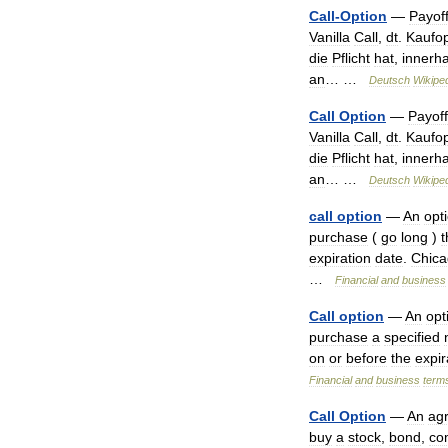
Call
-
Option
—
Payof
Vanilla
Call
,
dt
.
Kaufop
die
Pflicht
hat
,
innerha
an
… …
Deutsch
Wikipe
Call
Option
—
Payoff
Vanilla
Call
,
dt
.
Kaufop
die
Pflicht
hat
,
innerha
an
… …
Deutsch
Wikipe
call
option
—
An
opt
purchase
(
go
long
)
t
expiration
date
.
Chic
…
Financial
and
business
Call
option
—
An
opt
purchase
a
specified
on
or
before
the
expir
Financial
and
business
term
Call
Option
—
An
ag
buy
a
stock
,
bond
,
co