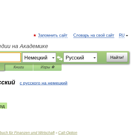
Запомнить сайт
Словарь на свой сайт
RU
едии на Академике
Найти!
Книги
Игры ⚽
сский
с русского на немецкий
од
rbuch
für
Finanzen
und
Wirtschaft
Call
-
Option
>