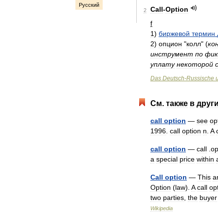
Русский
Call
-
Option
2
f
1
)
биржевой
термин
2
)
опцион
"
колл
"
(
ко
инструмент
по
фик
уплату
некоторой
Das
Deutsch
-
Russische
См
.
также
в
друг
call
option
—
see
op
1996
.
call
option
n
.
A
call
option
—
call
.
op
a
special
price
within
Call
option
—
This
ar
Option
(
law
).
A
call
op
two
parties
,
the
buyer
Wikipedia