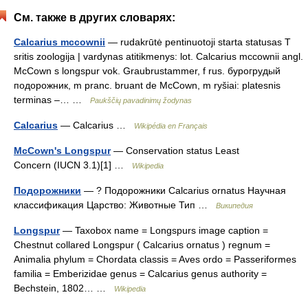
См. также в других словарях:
Calcarius mccownii
— rudakrūtė pentinuotoji starta statusas T
sritis zoologija | vardynas atitikmenys: lot. Calcarius mccownii angl.
McCown s longspur vok. Graubrustammer, f rus. бурогрудый
подорожник, m pranc. bruant de McCown, m ryšiai: platesnis
terminas –… …
Paukščių pavadinimų žodynas
Calcarius
— Calcarius …
Wikipédia en Français
McCown's Longspur
— Conservation status Least
Concern (IUCN 3.1)[1] …
Wikipedia
Подорожники
— ? Подорожники Calcarius ornatus Научная
классификация Царство: Животные Тип …
Википедия
Longspur
— Taxobox name = Longspurs image caption =
Chestnut collared Longspur ( Calcarius ornatus ) regnum =
Animalia phylum = Chordata classis = Aves ordo = Passeriformes
familia = Emberizidae genus = Calcarius genus authority =
Bechstein, 1802… …
Wikipedia