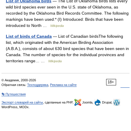
List of Oklahoma birds
— The List of Oklahoma birds lists every
wild bird species ever seen in the U.S. state of Oklahoma, as
recorded by the Oklahoma Bird Records Committee. The following
markings have been used:* (I) Introduced: Birds that have been
introduced to North …
Wikipedia
List of birds of Canada
— List of Canadian birdsThe following
list, which originated with the American Birding Association
(A.B.A.), consists of about 630 bird species that have been seen in
Canada. The number of species for the individual provinces and
territories range… …
Wikipedia
© Академик, 2000-2026
18+
Обратная связь:
Техподдержка
,
Реклама на сайте
👣 Путешествия
Экспорт словарей на сайты
, сделанные на PHP,
Joomla,
Drupal,
WordPress, MODx.