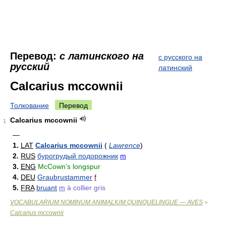
Перевод:
с латинского на
с русского на
русский
латинский
Calcarius mccownii
Толкование
Перевод
Calcarius mccownii
1
—
1.
LAT
Calcarius mccownii
(
Lawrence
)
2.
RUS
бурогрудый подорожник
m
3.
ENG
McCown’s longspur
4.
DEU
Graubrustammer
f
5.
FRA
bruant
m
à collier gris
VOCABULARIUM NOMINUM ANIMALIUM QUINQUELINGUE — AVES
>
Calcarius mccownii