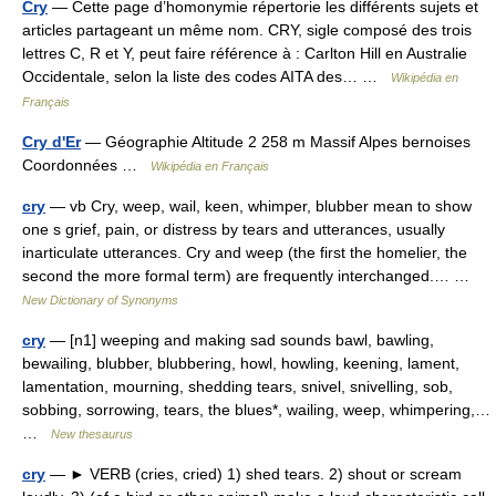
Cry
— Cette page d’homonymie répertorie les différents sujets et
articles partageant un même nom. CRY, sigle composé des trois
lettres C, R et Y, peut faire référence à : Carlton Hill en Australie
Occidentale, selon la liste des codes AITA des… …
Wikipédia en
Français
Cry d'Er
— Géographie Altitude 2 258 m Massif Alpes bernoises
Coordonnées …
Wikipédia en Français
cry
— vb Cry, weep, wail, keen, whimper, blubber mean to show
one s grief, pain, or distress by tears and utterances, usually
inarticulate utterances. Cry and weep (the first the homelier, the
second the more formal term) are frequently interchanged.… …
New Dictionary of Synonyms
cry
— [n1] weeping and making sad sounds bawl, bawling,
bewailing, blubber, blubbering, howl, howling, keening, lament,
lamentation, mourning, shedding tears, snivel, snivelling, sob,
sobbing, sorrowing, tears, the blues*, wailing, weep, whimpering,…
…
New thesaurus
cry
— ► VERB (cries, cried) 1) shed tears. 2) shout or scream