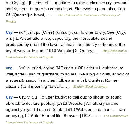
n. {Crying}.] [F. crier, cf. L. quiritare to raise a plaintive cry, scream,
shriek, perh. fr. queri to complain; cf. Skr. cvas to pant, hiss, sigh.
Cf. {Quarrel} a brawl,… …
The Collaborative International Dictionary of
English
Cry
— (kr?), n.; pl. {Cries} (kr?z). [F. cri, fr. crier to cry. See {Cry},
v. i. ] 1. A loud utterance; especially, the inarticulate sound
produced by one of the lower animals; as, the cry of hounds; the
cry of wolves. Milton. [1913 Webster] 2. Outcry; …
The Collaborative
International Dictionary of English
cry
— [krī] vi. cried, crying [ME crien < OFr crier < L quiritare, to
wail, shriek (var. of quirritare, to squeal like a pig < * quis, echoic of
a squeal); assoc. in ancient folk etym. with L Quirites, Roman
citizens (as if meaning “to call… …
English World dictionary
Cry
— Cry, v. t. 1. To utter loudly; to call out; to shout; to sound
abroad; to declare publicly. [1913 Webster] All, all, cry shame
against ye, yet I ll speak. Shak. [1913 Webster] The man . . . ran
on,crying, Life! life! Eternal life! Bunyan. [1913… …
The Collaborative
International Dictionary of English