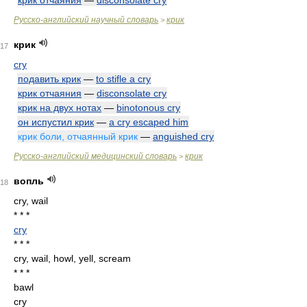
крик отчаяния
—
disconsolate cry
Русско-английский научный словарь
крик
>
крик
17
cry
подавить крик
—
to stifle a cry
крик отчаяния
—
disconsolate cry
крик на двух нотах
—
binotonous cry
он испустил крик
—
a cry escaped him
крик боли, отчаянный крик
—
anguished cry
Русско-английский медицинский словарь
крик
>
вопль
18
cry, wail
* * *
cry
* * *
cry, wail, howl, yell, scream
* * *
bawl
cry