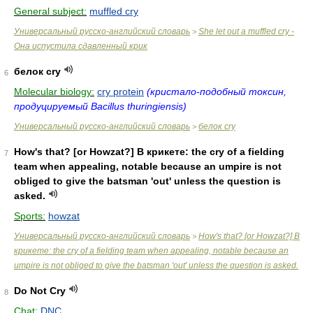
General subject:
muffled cry
Универсальный русско-английский словарь
She let out a muffled cry -
>
Она испустила сдавленный крик
белок cry
6
Molecular biology:
cry protein
(кристало-подобный токсин,
продуцируемый Bacillus thuringiensis)
Универсальный русско-английский словарь
белок cry
>
How's that? [or Howzat?] В крикете: the cry of a fielding
7
team when appealing, notable because an umpire is not
obliged to give the batsman 'out' unless the question is
asked.
Sports:
howzat
Универсальный русско-английский словарь
How's that? [or Howzat?] В
>
крикете: the cry of a fielding team when appealing, notable because an
umpire is not obliged to give the batsman 'out' unless the question is asked.
Do Not Cry
8
Chat:
DNC