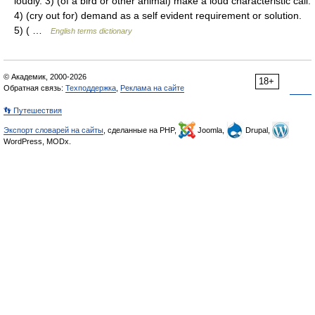
loudly. 3) (of a bird or other animal) make a loud characteristic call.
4) (cry out for) demand as a self evident requirement or solution.
5) ( …
English terms dictionary
© Академик, 2000-2026
18+
Обратная связь:
Техподдержка
,
Реклама на сайте
👣 Путешествия
Экспорт словарей на сайты
, сделанные на PHP,
Joomla,
Drupal,
WordPress, MODx.