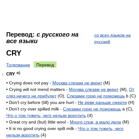
Перевод:
с русского на
со всех языков на
все языки
русский
CRY
Толкование
Перевод
CRY
1
• Crying does not pay -
Москва слезам не верит
(M)
• Crying will not mend matters -
Москва слезам не верит
(M),
От
слез ничего не прибудет
(O),
Слезами горю не поможешь
b (C)
• Don't cry before (till) you are hurt -
Не реви раньше смерти
(H)
• Don't cry over spilled milk -
Слезами горю не поможешь
a (C),
Что о том тужить, чего нельзя воротить
(4)
• Great cry and (but) little wool -
Много слов, а мало дела
(M)
• It is no good crying over spilt milk -
Что о том тужить, чего
нельзя воротить
(4)