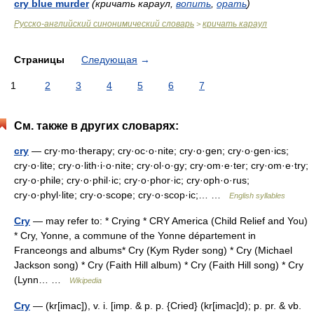
cry blue murder
(кричать караул,
вопить
,
орать
)
Русско-английский синонимический словарь
кричать караул
>
Страницы
Следующая
→
1
2
3
4
5
6
7
См. также в других словарях:
cry
— cry·mo·therapy; cry·oc·o·nite; cry·o·gen; cry·o·gen·ics;
cry·o·lite; cry·o·lith·i·o·nite; cry·ol·o·gy; cry·om·e·ter; cry·om·e·try;
cry·o·phile; cry·o·phil·ic; cry·o·phor·ic; cry·oph·o·rus;
cry·o·phyl·lite; cry·o·scope; cry·o·scop·ic;… …
English syllables
Cry
— may refer to: * Crying * CRY America (Child Relief and You)
* Cry, Yonne, a commune of the Yonne département in
Franceongs and albums* Cry (Kym Ryder song) * Cry (Michael
Jackson song) * Cry (Faith Hill album) * Cry (Faith Hill song) * Cry
(Lynn… …
Wikipedia
Cry
— (kr[imac]), v. i. [imp. & p. p. {Cried} (kr[imac]d); p. pr. & vb.