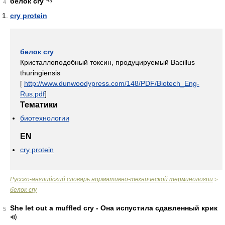
белок cry
4
cry protein
белок cry
Кристаллоподобный токсин, продуцируемый Bacillus
thuringiensis
[
http://www.dunwoodypress.com/148/PDF/Biotech_Eng-
Rus.pdf
]
Тематики
биотехнологии
EN
cry protein
Русско-английский словарь нормативно-технической терминологии
>
белок cry
She let out a muffled cry - Она испустила сдавленный крик
5