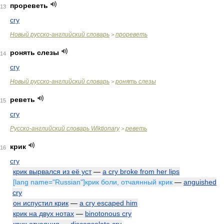
прореветь
13
cry
Новый русско-английский словарь
прореветь
>
ронять слезы
14
cry
Новый русско-английский словарь
ронять слезы
>
реветь
15
cry
Русско-английский словарь Wiktionary
реветь
>
крик
16
cry
крик вырвался из её уст
—
a cry broke from her lips
[lang name="Russian"]крик боли, отчаянный крик
—
anguished
cry
он испустил крик
—
a cry escaped him
крик на двух нотах
—
binotonous cry