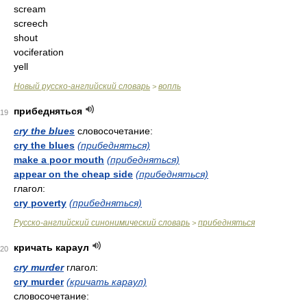
scream
screech
shout
vociferation
yell
Новый русско-английский словарь
вопль
>
прибедняться
19
cry the blues
словосочетание:
cry the blues
(прибедняться)
make a poor mouth
(прибедняться)
appear on the cheap side
(прибедняться)
глагол:
cry poverty
(прибедняться)
Русско-английский синонимический словарь
прибедняться
>
кричать караул
20
cry murder
глагол:
cry murder
(кричать караул)
словосочетание: