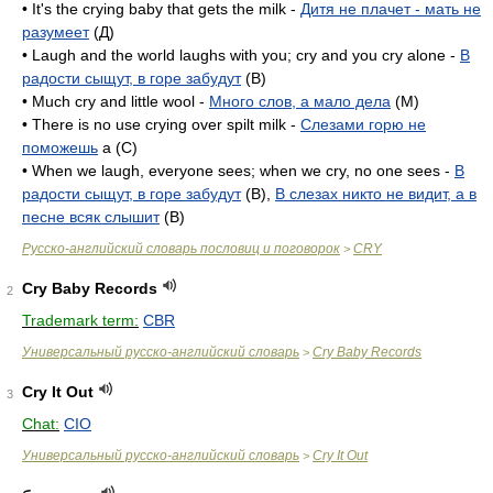
• It's the crying baby that gets the milk -
Дитя не плачет - мать не
разумеет
(Д)
• Laugh and the world laughs with you; cry and you cry alone -
В
радости сыщут, в горе забудут
(B)
• Much cry and little wool -
Много слов, а мало дела
(M)
• There is no use crying over spilt milk -
Слезами горю не
поможешь
a (C)
• When we laugh, everyone sees; when we cry, no one sees -
В
радости сыщут, в горе забудут
(B),
В слезах никто не видит, а в
песне всяк слышит
(B)
Русско-английский словарь пословиц и поговорок
CRY
>
Cry Baby Records
2
Trademark term:
CBR
Универсальный русско-английский словарь
Cry Baby Records
>
Cry It Out
3
Chat:
CIO
Универсальный русско-английский словарь
Cry It Out
>