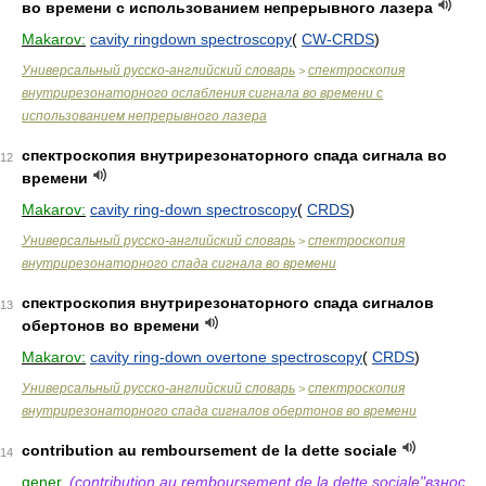
во времени с использованием непрерывного лазера
Makarov:
cavity ringdown spectroscopy
(
CW-CRDS
)
Универсальный русско-английский словарь
спектроскопия
>
внутрирезонаторного ослабления сигнала во времени с
использованием непрерывного лазера
спектроскопия внутрирезонаторного спада сигнала во
12
времени
Makarov:
cavity ring-down spectroscopy
(
CRDS
)
Универсальный русско-английский словарь
спектроскопия
>
внутрирезонаторного спада сигнала во времени
спектроскопия внутрирезонаторного спада сигналов
13
обертонов во времени
Makarov:
cavity ring-down overtone spectroscopy
(
CRDS
)
Универсальный русско-английский словарь
спектроскопия
>
внутрирезонаторного спада сигналов обертонов во времени
contribution au remboursement de la dette sociale
14
gener.
(contribution au remboursement de la dette sociale"взнос