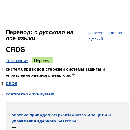
Перевод:
с русского на
со всех языков на
все языки
русский
CRDS
Толкование
Перевод
система приводов стержней системы защиты и
1
управления ядерного реактора
CRDS
control rod drive system
система приводов стержней системы защиты и
управления ядерного реактора
—