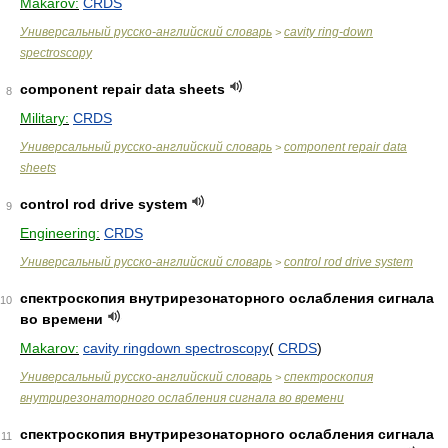
Makarov:
CRDS
Универсальный русско-английский словарь
cavity ring-down
>
spectroscopy
component repair data sheets
8
Military:
CRDS
Универсальный русско-английский словарь
component repair data
>
sheets
control rod drive system
9
Engineering:
CRDS
Универсальный русско-английский словарь
control rod drive system
>
спектроскопия внутрирезонаторного ослабления сигнала
10
во времени
Makarov:
cavity ringdown spectroscopy
(
CRDS
)
Универсальный русско-английский словарь
спектроскопия
>
внутрирезонаторного ослабления сигнала во времени
спектроскопия внутрирезонаторного ослабления сигнала
11