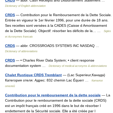
CRDS
— abbr. Cash Receipts and Disbursement Statement …
Dictionary of English abbreviation
CRDS
— Contribution pour le Remboursement de la Dette Sociale.
Entrée en vigueur le 1er février 1996, pour une durée de 18 ans.
Ses recettes sont versées à la CADES (Caisse d Amortissement
de la Dette Sociale). Objectif: résorber les déficits de la… …
Sigles
et Acronymes francais
CRDS
— abbr. CROSSROADS SYSTEMS INC NASDAQ …
Dictionary of abbreviations
CRDS
— • Charles River Data System; • client response
documentation system …
Dictionary of medical acronyms & abbreviations
Chalet Rustique CRDS Tremblant
— (Lac Superieur,Канада)
Категория отеля: Адрес: 832 chemin Lac Équerr …
Каталог
отелей
Contribution pour le remboursement de la dette sociale
— La
Contribution pour le remboursement de la dette sociale (CRDS)
est un impôt français créé en 1996 dans le but de résorber l
endettement de la Sécurité sociale. Elle a été créée par l