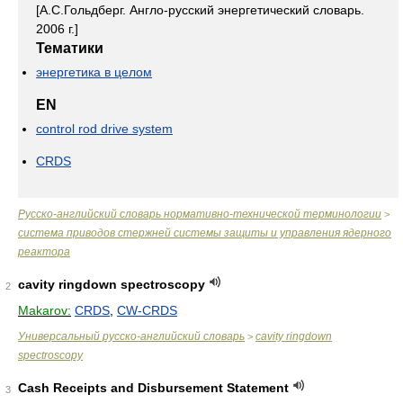
[А.С.Гольдберг. Англо-русский энергетический словарь.
2006 г.]
Тематики
энергетика в целом
EN
control rod drive system
CRDS
Русско-английский словарь нормативно-технической терминологии
>
система приводов стержней системы защиты и управления ядерного
реактора
cavity ringdown spectroscopy
2
Makarov:
CRDS
,
CW-CRDS
Универсальный русско-английский словарь
cavity ringdown
>
spectroscopy
Cash Receipts and Disbursement Statement
3