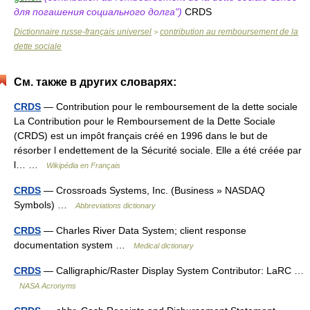
для погашения социального долга")
CRDS
Dictionnaire russe-français universel
contribution au remboursement de la
>
dette sociale
См. также в других словарях:
CRDS
— Contribution pour le remboursement de la dette sociale
La Contribution pour le Remboursement de la Dette Sociale
(CRDS) est un impôt français créé en 1996 dans le but de
résorber l endettement de la Sécurité sociale. Elle a été créée par
l… …
Wikipédia en Français
CRDS
— Crossroads Systems, Inc. (Business » NASDAQ
Symbols) …
Abbreviations dictionary
CRDS
— Charles River Data System; client response
documentation system …
Medical dictionary
CRDS
— Calligraphic/Raster Display System Contributor: LaRC …
NASA Acronyms