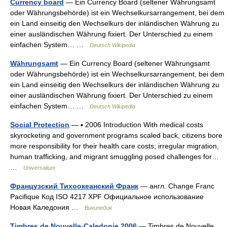
Currency board
— Ein Currency Board (seltener Währungsamt
oder Währungsbehörde) ist ein Wechselkursarrangement, bei dem
ein Land einseitig den Wechselkurs der inländischen Währung zu
einer ausländischen Währung fixiert. Der Unterschied zu einem
einfachen System… …
Deutsch Wikipedia
Währungsamt
— Ein Currency Board (seltener Währungsamt
oder Währungsbehörde) ist ein Wechselkursarrangement, bei dem
ein Land einseitig den Wechselkurs der inländischen Währung zu
einer ausländischen Währung fixiert. Der Unterschied zu einem
einfachen System… …
Deutsch Wikipedia
Social Protection
— ▪ 2006 Introduction With medical costs
skyrocketing and government programs scaled back, citizens bore
more responsibility for their health care costs; irregular migration,
human trafficking, and migrant smuggling posed challenges for…
…
Universalium
Французский Тихоокеанский Франк
— англ. Change Franc
Pacifique Код ISO 4217 XPF Официальное использование
Новая Каледония …
Википедия
Timbres de Nouvelle-Caledonie 2006
— Timbres de Nouvelle