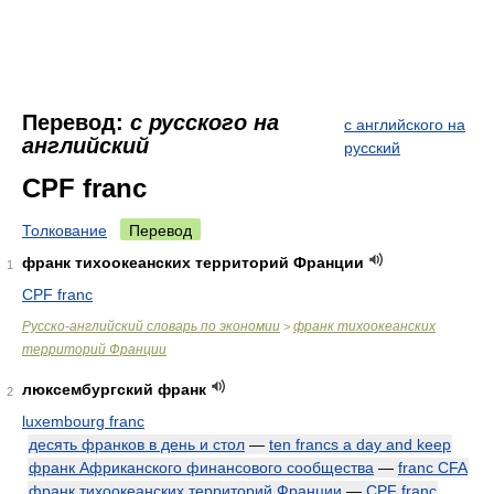
Перевод:
с русского на
с английского на
английский
русский
CPF franc
Толкование
Перевод
франк тихоокеанских территорий Франции
1
CPF franc
Русско-английский словарь по экономии
франк тихоокеанских
>
территорий Франции
люксембургский франк
2
luxembourg franc
десять франков в день и стол
—
ten francs a day and keep
франк Африканского финансового сообщества
—
franc CFA
франк тихоокеанских территорий Франции
—
CPF franc