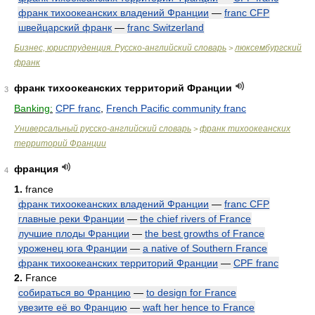
франк тихоокеанских владений Франции
—
franc CFP
швейцарский франк
—
franc Switzerland
Бизнес, юриспруденция. Русско-английский словарь
люксембургский
>
франк
франк тихоокеанских территорий Франции
3
Banking:
CPF franc
,
French Pacific community franc
Универсальный русско-английский словарь
франк тихоокеанских
>
территорий Франции
франция
4
1.
france
франк тихоокеанских владений Франции
—
franc CFP
главные реки Франции
—
the chief rivers of France
лучшие плоды Франции
—
the best growths of France
уроженец юга Франции
—
a native of Southern France
франк тихоокеанских территорий Франции
—
CPF franc
2.
France
собираться во Францию
—
to design for France
увезите её во Францию
—
waft her hence to France