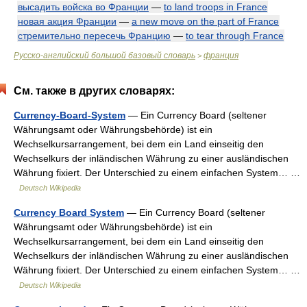
высадить войска во Франции
—
to land troops in France
новая акция Франции
—
a new move on the part of France
стремительно пересечь Францию
—
to tear through France
Русско-английский большой базовый словарь
франция
>
См. также в других словарях:
Currency-Board-System
— Ein Currency Board (seltener
Währungsamt oder Währungsbehörde) ist ein
Wechselkursarrangement, bei dem ein Land einseitig den
Wechselkurs der inländischen Währung zu einer ausländischen
Währung fixiert. Der Unterschied zu einem einfachen System… …
Deutsch Wikipedia
Currency Board System
— Ein Currency Board (seltener
Währungsamt oder Währungsbehörde) ist ein
Wechselkursarrangement, bei dem ein Land einseitig den
Wechselkurs der inländischen Währung zu einer ausländischen
Währung fixiert. Der Unterschied zu einem einfachen System… …
Deutsch Wikipedia