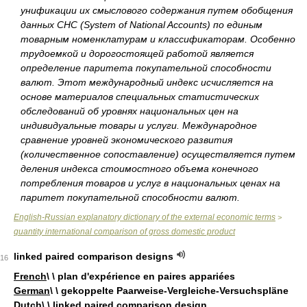
унификации их смыслового содержания путем обобщения
данных СНС (System of National Accounts) по единым
товарным номенклатурам и классификаторам. Особенно
трудоемкой и дорогостоящей работой является
определение паритета покупательной способности
валют. Этот международный индекс исчисляется на
основе материалов специальных статистических
обследований об уровнях национальных цен на
индивидуальные товары и услуги. Международное
сравнение уровней экономического развития
(количественное сопоставление) осуществляется путем
деления индекса стоимостного объема конечного
потребления товаров и услуг в национальных ценах на
паритет покупательной способности валют.
English-Russian explanatory dictionary of the external economic terms
>
quantity international comparison of gross domestic product
linked paired comparison designs
16
French
\ \ plan d'expérience en paires appariées
German
\ \ gekoppelte Paarweise-Vergleiche-Versuchspläne
Dutch
\ \ linked paired comparison design