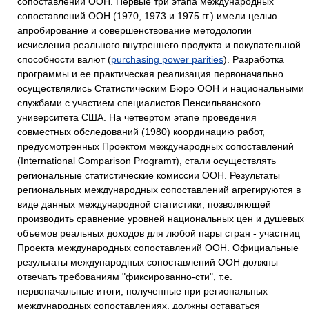
сопоставлений ООН. Первые три этапа международных
сопоставлений ООН (1970, 1973 и 1975 гг.) имели целью
апробирование и совершенствование методологии
исчисления реального внутреннего продукта и покупательной
способности валют (
purchasing power parities
). Разработка
программы и ее практическая реализация первоначально
осуществлялись Статистическим Бюро ООН и национальными
службами с участием специалистов Пенсильванского
университета США. На четвертом этапе проведения
совместных обследований (1980) координацию работ,
предусмотренных Проектом международных сопоставлений
(International Comparison Programт), стали осуществлять
региональные статистические комиссии ООН. Результаты
региональных международных сопоставлений агрегируются в
виде данных международной статистики, позволяющей
производить сравнение уровней национальных цен и душевых
объемов реальных доходов для любой пары стран - участниц
Проекта международных сопоставлений ООН. Официальные
результаты международных сопоставлений ООН должны
отвечать требованиям "фиксированно-сти", т.е.
первоначальные итоги, полученные при региональных
международных сопоставлениях, должны оставаться