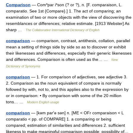
Comparison
— Com*par i*son (? or ?), n. [F. comparaison, L.
comparatio. See 1st {Compare}.] 1. The act of comparing; an
examination of two or more objects with the view of discovering the
resemblances or differences; relative estimate. [1913 Webster] As
sharp …
The Collaborative International Dictionary of English
comparison
— comparison, contrast, antithesis, collation, parallel
mean a setting of things side by side so as to discover or exhibit
their likenesses and differences, especially their generic likenesses
and differences. Comparison is often used as the… …
New
Dictionary of Synonyms
comparison
— 1. For comparison of adjectives, see adjective 3.
2. Comparison as the noun equivalent of compare is normally
followed by with, not to, and this applies also to the expression by
or in comparison: • By comparison with some of the 20 million
tons… …
Modern English usage
comparison
— [kəm par′ə sən] n. [ME < OFr comparaison < L
comparatio < pp. of COMPARE] 1. a comparing or being
compared; estimation of similarities and differences 2. sufficient
likeness to make meaningful comparison possible; possibility of…