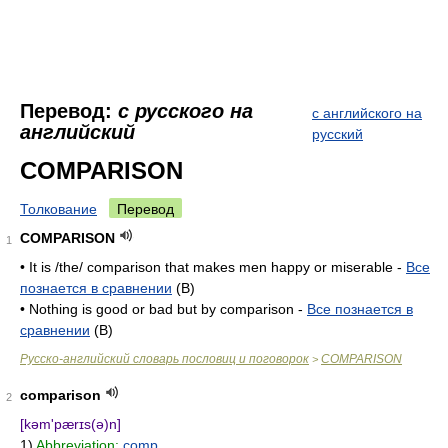
Перевод:
с русского на
с английского на
английский
русский
COMPARISON
Толкование
Перевод
COMPARISON
1
• It is /the/ comparison that makes men happy or miserable -
Все
познается в сравнении
(B)
• Nothing is good or bad but by comparison -
Все познается в
сравнении
(B)
Русско-английский словарь пословиц и поговорок
COMPARISON
>
comparison
2
[kəm'pærɪs(ə)n]
1)
Abbreviation:
comp