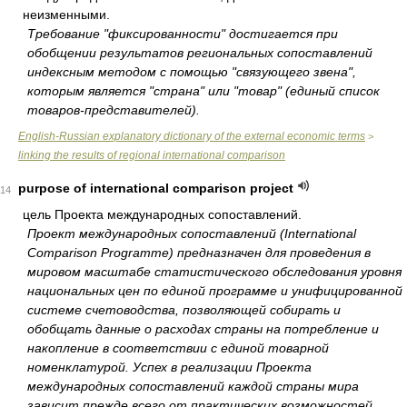
неизменными.
Требование "фиксированности" достигается при
обобщении результатов региональных сопоставлений
индексным методом с помощью "связующего звена",
которым является "страна" или "товар" (единый список
товаров-представителей).
English-Russian explanatory dictionary of the external economic terms
>
linking the results of regional international comparison
purpose of international comparison project
14
цель Проекта международных сопоставлений.
Проект международных сопоставлений (International
Comparison Programme) предназначен для проведения в
мировом масштабе статистического обследования уровня
национальных цен по единой программе и унифицированной
системе счетоводства, позволяющей собирать и
обобщать данные о расходах страны на потребление и
накопление в соответствии с единой товарной
номенклатурой. Успех в реализации Проекта
международных сопоставлений каждой страны мира
зависит прежде всего от практических возможностей