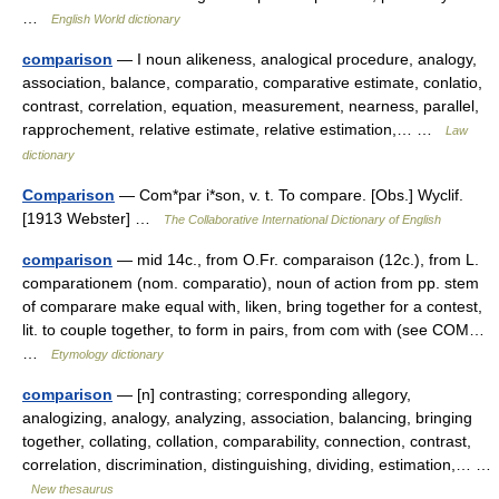
…
English World dictionary
comparison
— I noun alikeness, analogical procedure, analogy,
association, balance, comparatio, comparative estimate, conlatio,
contrast, correlation, equation, measurement, nearness, parallel,
rapprochement, relative estimate, relative estimation,… …
Law
dictionary
Comparison
— Com*par i*son, v. t. To compare. [Obs.] Wyclif.
[1913 Webster] …
The Collaborative International Dictionary of English
comparison
— mid 14c., from O.Fr. comparaison (12c.), from L.
comparationem (nom. comparatio), noun of action from pp. stem
of comparare make equal with, liken, bring together for a contest,
lit. to couple together, to form in pairs, from com with (see COM…
…
Etymology dictionary
comparison
— [n] contrasting; corresponding allegory,
analogizing, analogy, analyzing, association, balancing, bringing
together, collating, collation, comparability, connection, contrast,
correlation, discrimination, distinguishing, dividing, estimation,… …
New thesaurus