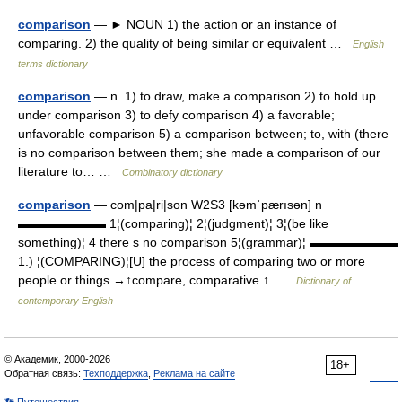
comparison
— ► NOUN 1) the action or an instance of
comparing. 2) the quality of being similar or equivalent …
English
terms dictionary
comparison
— n. 1) to draw, make a comparison 2) to hold up
under comparison 3) to defy comparison 4) a favorable;
unfavorable comparison 5) a comparison between; to, with (there
is no comparison between them; she made a comparison of our
literature to… …
Combinatory dictionary
comparison
— com|pa|ri|son W2S3 [kəmˈpærısən] n
▬▬▬▬▬▬▬ 1¦(comparing)¦ 2¦(judgment)¦ 3¦(be like
something)¦ 4 there s no comparison 5¦(grammar)¦ ▬▬▬▬▬▬▬
1.) ¦(COMPARING)¦[U] the process of comparing two or more
people or things →↑compare, comparative ↑ …
Dictionary of
contemporary English
© Академик, 2000-2026
18+
Обратная связь:
Техподдержка
,
Реклама на сайте