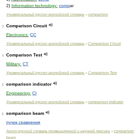
2)
Information technology:
comp
ar
Универсальный русско-английский словарь
comparison
>
Comparison Circuit
3
Electronics:
CC
Универсальный русско-английский словарь
Comparison Circuit
>
Comparison Test
4
Military:
CT
Универсальный русско-английский словарь
Comparison Test
>
comparison indicator
5
Engineering:
CI
Универсальный русско-английский словарь
comparison indicator
>
comparison beam
6
пучок сравнения
Англо-русский словарь промышленной и научной лексики
comparison
>
beam