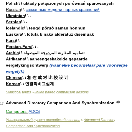
Polish
\ \ układy połączonych porównań sparowanych
Russian
\ \
связанные модели парных сравнений
Ukrainian
\ \ -
Serbian
\ \ -
Icelandic
\ \ tengd pöruð saman hönnun
Euskara
\ \ lotuta binaka alderatuz diseinuak
Farsi
\ \ -
Persian-Farsi
\ \ -
Arabic
\ \ تصاميم المقارنة المزدوجة الموصولة
Afrikaans
\ \ aaneengeskakelde gepaarde
vergelykingsontwerp
(waar elke beoordelaar pare voorwerpe
vergelyk)
Chinese
\ \ 相 连 成 对 比 较 设 计
Korean
\ \ 연결짝비교설계
Statistical terms
linked paired comparison designs
>
Advanced Directory Comparison And Synchronization
17
Computers:
ADCS
Универсальный русско-английский словарь
Advanced Directory
>
Comparison And Synchronization