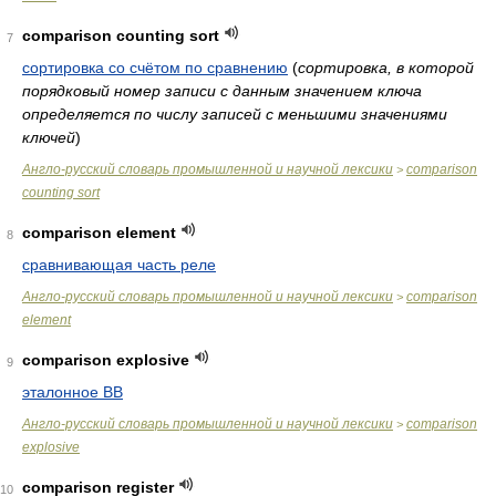
comparison counting sort
7
сортировка со счётом по сравнению
(
сортировка, в которой
порядковый номер записи с данным значением ключа
определяется по числу записей с меньшими значениями
ключей
)
Англо-русский словарь промышленной и научной лексики
comparison
>
counting sort
comparison element
8
сравнивающая часть реле
Англо-русский словарь промышленной и научной лексики
comparison
>
element
comparison explosive
9
эталонное ВВ
Англо-русский словарь промышленной и научной лексики
comparison
>
explosive
comparison register
10