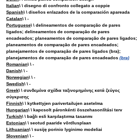
Italian
\ \ disegno di confronto collegato a coppie
Spanish
\ \ diseños enlazados de la comparación apareada
Catalan
\ \ -
Portuguese
\ \ delineamentos de comparação de pares
ligados; delineamentos de comparação de pares
encadeados; planeamentos de comparação de pares ligados;
planeamentos de comparação de pares encadeados;
planejamentos de comparação de pares ligados (bra);
planejamentos de comparação de pares encadeados
(bra)
Romanian
\ \ -
Danish
\ \ -
Norwegian
\ \ -
Swedish
\ \ -
Greek
\ \ συνδεμένα σχέδια ταξινομημένης κατά ζεύγος
σύγκρισης
Finnish
\ \ kytkettyjen parivertailujen asetelma
Hungarian
\ \ kapcsolt páronkénti összehasonlítási terv
Turkish
\ \ bağlı esli karşılaştırma tasarımı
Estonian
\ \ seotud paaride võrdlusplaan
Lithuanian
\ \ susiję porinio lyginimo modeliai
Slovenian
\ \ -