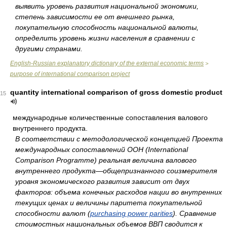
выявить уровень развития национальной экономики,
степень зависимости ее от внешнего рынка,
покупательную способность национальной валюты,
определить уровень жизни населения в сравнении с
другими странами.
English-Russian explanatory dictionary of the external economic terms
>
purpose of international comparison project
quantity international comparison of gross domestic product
15
международные количественные сопоставления валового
внутреннего продукта.
В соответствии с методологической концепцией Проекта
международных сопоставлений ООН (International
Comparison Programme) реальная величина валового
внутреннего продукта—общепризнанного соизмерителя
уровня экономического развития зависит от двух
факторов: объема конечных расходов нации во внутренних
текущих ценах и величины паритета покупательной
способности валют (
purchasing power parities
). Сравнение
стоимостных национальных объемов ВВП сводится к