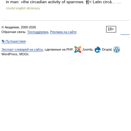
in man: »the circadian activity of sparrows. ╂[< Latin circā… …
Useful english dictionary
© Академик, 2000-2026
18+
Обратная связь:
Техподдержка
,
Реклама на сайте
👣 Путешествия
Экспорт словарей на сайты
, сделанные на PHP,
Joomla,
Drupal,
WordPress, MODx.