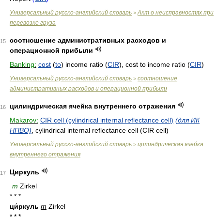
Универсальный русско-английский словарь
Акт о неисправностях при
>
перевозке груза
соотношение административных расходов и
15
операционной прибыли
Banking:
cost
(
to
) income ratio (
CIR
), cost to income ratio (
CIR
)
Универсальный русско-английский словарь
соотношение
>
административных расходов и операционной прибыли
цилиндрическая ячейка внутреннего отражения
16
Makarov:
CIR cell (cylindrical internal reflectance cell)
(для ИК
НПВО)
, cylindrical internal reflectance cell (CIR cell)
Универсальный русско-английский словарь
цилиндрическая ячейка
>
внутреннего отражения
Циркуль
17
m
Zirkel
* * *
ци́ркуль
m
Zirkel
* * *