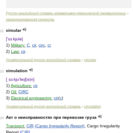
Русско-английский словарь нормативно-технической терминологии
>
гарантированная скорость
circular
12
['sɜːkjʊlə]
1)
Military:
C
,
cir
,
circ
,
cr
2)
Law:
cir
.
Универсальный русско-английский словарь
circular
>
circulation
13
[ˌsɜːkjʊ'leɪʃ(ə)n]
1)
Agriculture:
cir
2)
Oil:
CIRC
3)
Electrical engineering:
cir
(
c
)
Универсальный русско-английский словарь
circulation
>
Акт о неисправностях при перевозке груза
14
Transport:
CIR
(Cargo Irregularity Report)
, Cargo Irregularity
Report
(
CIR
)