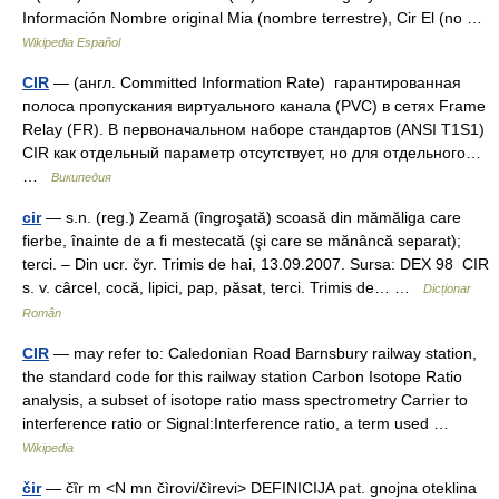
Información Nombre original Mia (nombre terrestre), Cir El (no …
Wikipedia Español
CIR
— (англ. Committed Information Rate) гарантированная
полоса пропускания виртуального канала (PVC) в сетях Frame
Relay (FR). В первоначальном наборе стандартов (ANSI T1S1)
CIR как отдельный параметр отсутствует, но для отдельного…
…
Википедия
cir
— s.n. (reg.) Zeamă (îngroşată) scoasă din mămăliga care
fierbe, înainte de a fi mestecată (şi care se mănâncă separat);
terci. – Din ucr. čyr. Trimis de hai, 13.09.2007. Sursa: DEX 98 CIR
s. v. cârcel, cocă, lipici, pap, păsat, terci. Trimis de… …
Dicționar
Român
CIR
— may refer to: Caledonian Road Barnsbury railway station,
the standard code for this railway station Carbon Isotope Ratio
analysis, a subset of isotope ratio mass spectrometry Carrier to
interference ratio or Signal:Interference ratio, a term used …
Wikipedia
čir
— čȉr m <N mn čìrovi/čìrevi> DEFINICIJA pat. gnojna oteklina