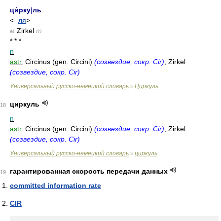
ци́рку
|
ль
<
-
ля
>
м
Zirkel
m
* * *
n
astr.
Circinus (gen. Circini)
(созвездие, сокр. Cir)
, Zirkel
(созвездие, сокр. Cir)
Универсальный русско-немецкий словарь
Циркуль
>
циркуль
18
n
astr.
Circinus (gen. Circini)
(созвездие, сокр. Cir)
, Zirkel
(созвездие, сокр. Cir)
Универсальный русско-немецкий словарь
циркуль
>
гарантированная скорость передачи данных
19
committed information rate
CIR