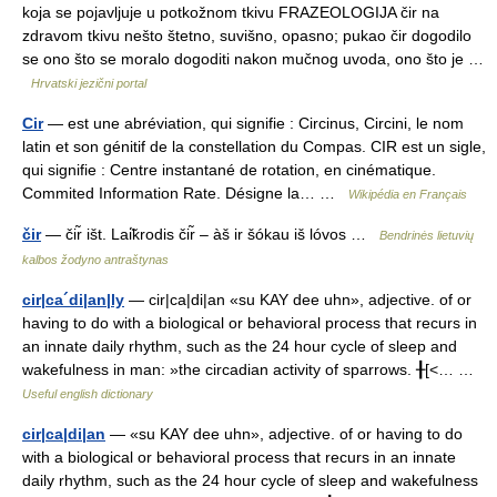
koja se pojavljuje u potkožnom tkivu FRAZEOLOGIJA čir na
zdravom tkivu nešto štetno, suvišno, opasno; pukao čir dogodilo
se ono što se moralo dogoditi nakon mučnog uvoda, ono što je …
Hrvatski jezični portal
Cir
— est une abréviation, qui signifie : Circinus, Circini, le nom
latin et son génitif de la constellation du Compas. CIR est un sigle,
qui signifie : Centre instantané de rotation, en cinématique.
Commited Information Rate. Désigne la… …
Wikipédia en Français
čir
— čir̃ išt. Lai̇̃krodis čir̃ – àš ir šókau iš lóvos …
Bendrinės lietuvių
kalbos žodyno antraštynas
cir|ca´di|an|ly
— cir|ca|di|an «su KAY dee uhn», adjective. of or
having to do with a biological or behavioral process that recurs in
an innate daily rhythm, such as the 24 hour cycle of sleep and
wakefulness in man: »the circadian activity of sparrows. ╂[<… …
Useful english dictionary
cir|ca|di|an
— «su KAY dee uhn», adjective. of or having to do
with a biological or behavioral process that recurs in an innate
daily rhythm, such as the 24 hour cycle of sleep and wakefulness