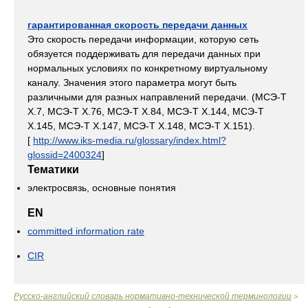
гарантированная скорость передачи данных
Это скорость передачи информации, которую сеть
обязуется поддерживать для передачи данных при
нормальных условиях по конкретному виртуальному
каналу. Значения этого параметра могут быть
различными для разных направлений передачи. (МСЭ-Т
Х.7, МСЭ-Т Х.76, МСЭ-Т Х.84, МСЭ-Т Х.144, МСЭ-Т
Х.145, МСЭ-Т Х.147, МСЭ-Т Х.148, МСЭ-Т Х.151).
[
http://www.iks-media.ru/glossary/index.html?
glossid=2400324
]
Тематики
электросвязь, основные понятия
EN
committed information rate
CIR
Русско-английский словарь нормативно-технической терминологии
>