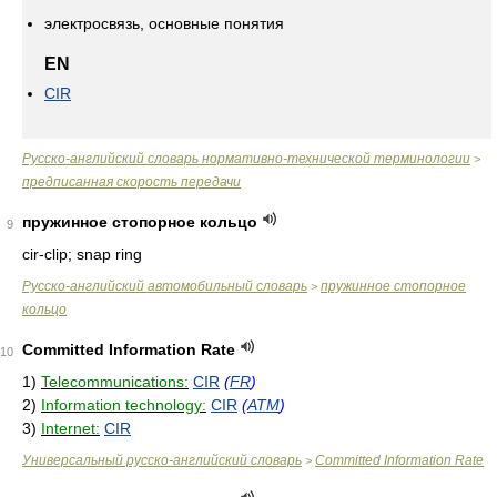
электросвязь, основные понятия
EN
CIR
Русско-английский словарь нормативно-технической терминологии
>
предписанная скорость передачи
пружинное стопорное кольцо
9
cir-clip; snap ring
Русско-английский автомобильный словарь
пружинное стопорное
>
кольцо
Committed Information Rate
10
1)
Telecommunications:
CIR
(
FR
)
2)
Information technology:
CIR
(
ATM
)
3)
Internet:
CIR
Универсальный русско-английский словарь
Committed Information Rate
>