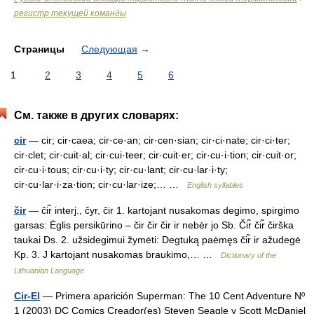
регистр текущей команды
Страницы
Следующая
→
1
2
3
4
5
6
См. также в других словарях:
cir
— cir; cir·caea; cir·ce·an; cir·cen·sian; cir·ci·nate; cir·ci·ter;
cir·clet; cir·cuit·al; cir·cui·teer; cir·cuit·er; cir·cu·i·tion; cir·cuit·or;
cir·cu·i·tous; cir·cu·i·ty; cir·cu·lant; cir·cu·lar·i·ty;
cir·cu·lar·i·za·tion; cir·cu·lar·ize;… …
English syllables
čir
— čir̃ interj., čyr, čir 1. kartojant nusakomas degimo, spirgimo
garsas: Ėglis persikūrino – čir čir čir ir nebėr jo Sb. Čir̃ čir̃ čirška
taukai Ds. 2. užsidegimui žymėti: Degtuką paėmęs čir̃ ir ažudegė
Kp. 3. J kartojant nusakomas braukimo,… …
Dictionary of the
Lithuanian Language
Cir-El
— Primera aparición Superman: The 10 Cent Adventure Nº
1 (2003) DC Comics Creador(es) Steven Seagle y Scott McDaniel