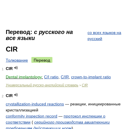
Перевод:
с русского на
со всех языков на
все языки
русский
CIR
Толкование
Перевод
CIR
1
Dental implantology:
C/I ratio
,
C/IR
,
crown-to-implant ratio
Универсальный русско-английский словарь
CIR
>
CIR
2
crystallization-induced reactions
—
реакции, инициированные
кристаллизацией
conformity inspection record
—
протокол инспекции о
соответствии
(
серийного производства авиатехники
требованиям действующих норм
)