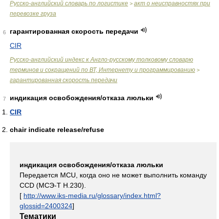
Русско-английский словарь по логистике
акт о неисправностях при
>
перевозке груза
гарантированная скорость передачи
6
CIR
Русско-английский индекс к Англо-русскому толковому словарю
терминов и сокращений по ВТ, Интернету и программированию
>
гарантированная скорость передачи
индикация освобождения/отказа люльки
7
CIR
chair indicate release/refuse
индикация освобождения/отказа люльки
Передается MCU, когда оно не может выполнить команду
CCD (МСЭ-Т Н.230).
[
http://www.iks-media.ru/glossary/index.html?
glossid=2400324
]
Тематики