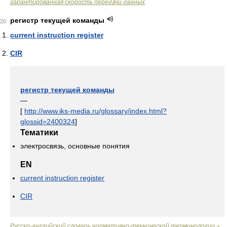
гарантированная скорость передачи данных
регистр текущей команды
20
current instruction register
CIR
регистр текущей команды
—
[
http://www.iks-media.ru/glossary/index.html?
glossid=2400324
]
Тематики
электросвязь, основные понятия
EN
current instruction register
CIR
Русско-английский словарь нормативно-технической терминологии
>