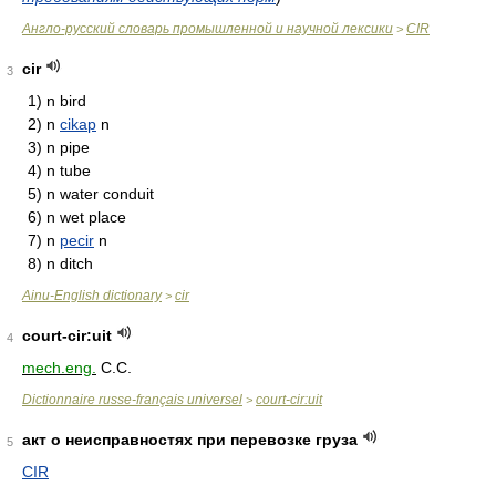
Англо-русский словарь промышленной и научной лексики
CIR
>
cir
3
1)
n
bird
2)
n
cikap
n
3)
n
pipe
4)
n
tube
5)
n
water conduit
6)
n
wet place
7)
n
pecir
n
8)
n
ditch
Ainu-English dictionary
cir
>
court-cir:uit
4
mech.eng.
C.C.
Dictionnaire russe-français universel
court-cir:uit
>
акт о неисправностях при перевозке груза
5
CIR