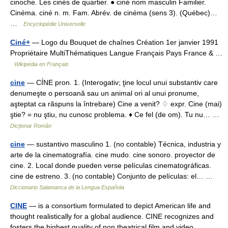
cinoche. Les cinés de quartier. ● ciné nom masculin Familier.
Cinéma. ciné n. m. Fam. Abrév. de cinéma (sens 3). (Québec)…
…
Encyclopédie Universelle
Ciné+
— Logo du Bouquet de chaînes Création 1er janvier 1991
Propriétaire MultiThématiques Langue Français Pays France & …
Wikipédia en Français
cine
— CÍNE pron. 1. (Interogativ; ţine locul unui substantiv care
denumeşte o persoană sau un animal ori al unui pronume,
aşteptat ca răspuns la întrebare) Cine a venit? ♢ expr. Cine (mai)
ştie? = nu ştiu, nu cunosc problema. ♦ Ce fel (de om). Tu nu… …
Dicționar Român
cine
— sustantivo masculino 1. (no contable) Técnica, industria y
arte de la cinematografía. cine mudo. cine sonoro. proyector de
cine. 2. Local donde pueden verse películas cinematográficas.
cine de estreno. 3. (no contable) Conjunto de películas: el… …
Diccionario Salamanca de la Lengua Española
CINE
— is a consortium formulated to depict American life and
thought realistically for a global audience. CINE recognizes and
fosters the highest quality of non theatrical film and video