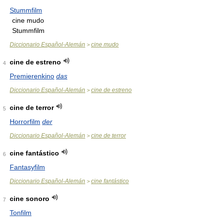
Stummfilm
cine mudo
Stummfilm
Diccionario Español-Alemán
cine mudo
>
cine de estreno
4
Premierenkino
das
Diccionario Español-Alemán
cine de estreno
>
cine de terror
5
Horrorfilm
der
Diccionario Español-Alemán
cine de terror
>
cine fantástico
6
Fantasyfilm
Diccionario Español-Alemán
cine fantástico
>
cine sonoro
7
Tonfilm