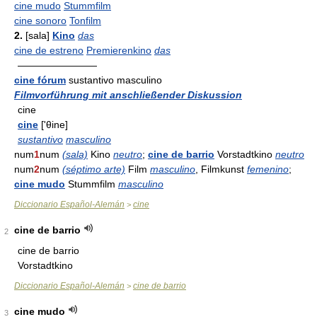
cine mudo
Stummfilm
cine sonoro
Tonfilm
2.
[sala]
Kino
das
cine de estreno
Premierenkino
das
————————
cine fórum
sustantivo masculino
Filmvorführung mit anschließender Diskussion
cine
cine
['θine]
sustantivo
masculino
num
1
num
(sala)
Kino
neutro
;
cine de barrio
Vorstadtkino
neutro
num
2
num
(séptimo arte)
Film
masculino
, Filmkunst
femenino
;
cine mudo
Stummfilm
masculino
Diccionario Español-Alemán
cine
>
cine de barrio
2
cine de barrio
Vorstadtkino
Diccionario Español-Alemán
cine de barrio
>
cine mudo
3