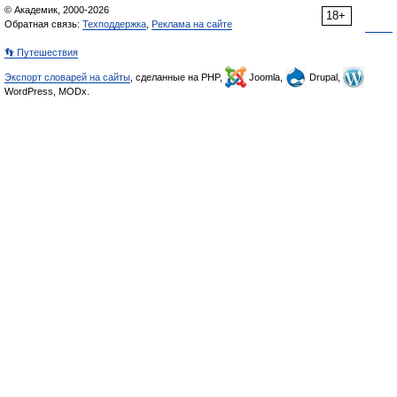
© Академик, 2000-2026
18+
Обратная связь:
Техподдержка
,
Реклама на сайте
👣 Путешествия
Экспорт словарей на сайты
, сделанные на PHP,
Joomla,
Drupal,
WordPress, MODx.