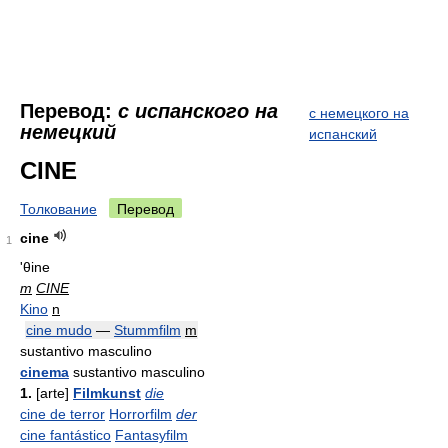
Перевод:
с испанского на
с немецкого на
немецкий
испанский
CINE
Толкование
Перевод
cine
1
'θine
m
CINE
Kino
n
cine mudo
—
Stummfilm
m
sustantivo masculino
cinema
sustantivo masculino
1.
[arte]
Filmkunst
die
cine de terror
Horrorfilm
der
cine fantástico
Fantasyfilm