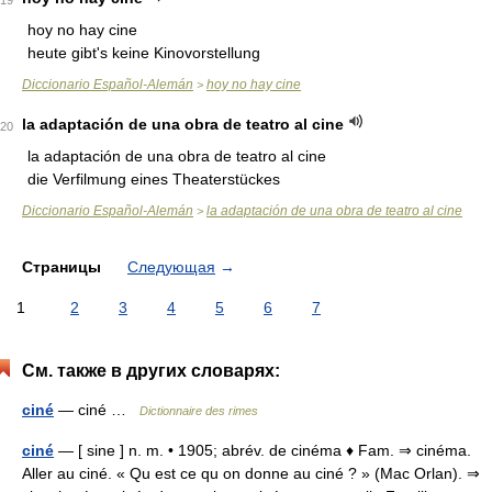
19
hoy no hay cine
heute gibt's keine Kinovorstellung
Diccionario Español-Alemán
hoy no hay cine
>
la adaptación de una obra de teatro al cine
20
la adaptación de una obra de teatro al cine
die Verfilmung eines Theaterstückes
Diccionario Español-Alemán
la adaptación de una obra de teatro al cine
>
Страницы
Следующая
→
1
2
3
4
5
6
7
См. также в других словарях:
ciné
— ciné …
Dictionnaire des rimes
ciné
— [ sine ] n. m. • 1905; abrév. de cinéma ♦ Fam. ⇒ cinéma.
Aller au ciné. « Qu est ce qu on donne au ciné ? » (Mac Orlan). ⇒