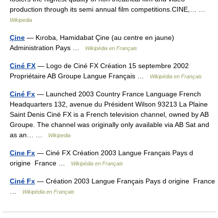
production through its semi annual film competitions.CINE,… …
Wikipedia
Çine
— Kıroba, Hamidabat Çine (au centre en jaune)
Administration Pays …
Wikipédia en Français
Ciné FX
— Logo de Ciné FX Création 15 septembre 2002
Propriétaire AB Groupe Langue Français …
Wikipédia en Français
Ciné Fx
— Launched 2003 Country France Language French
Headquarters 132, avenue du Président Wilson 93213 La Plaine
Saint Denis Ciné FX is a French television channel, owned by AB
Groupe. The channel was originally only available via AB Sat and
as an… …
Wikipedia
Cine Fx
— Ciné FX Création 2003 Langue Français Pays d
origine France …
Wikipédia en Français
Ciné Fx
— Création 2003 Langue Français Pays d origine France
…
Wikipédia en Français