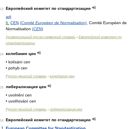
Европейский комитет по стандартизации
13
adj
fr.
CEN
(Comité Européen de Normalisation)
, Comité Européen de
Normalisation
(CEN)
Универсальный русско-немецкий словарь
Европейский комитет по
>
стандартизации
колебание цен
14
• kolísání cen
• pohyb cen
Русско-чешский словарь
колебание цен
>
либерализация цен
15
• uvolnění cen
• uvolňování cen
Русско-чешский словарь
либерализация цен
>
Европейский комитет по стандартизации
16
European Committee for Standardization