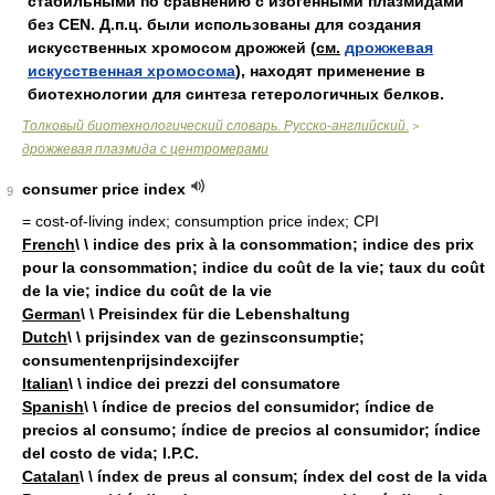
стабильными по сравнению с изогенными плазмидами
без CEN. Д.п.ц. были использованы для создания
искусственных хромосом дрожжей (
см.
дрожжевая
искусственная хромосома
), находят применение в
биотехнологии для синтеза гетерологичных белков.
Толковый биотехнологический словарь. Русско-английский.
>
дрожжевая плазмида с центромерами
consumer price index
9
= cost-of-living index; consumption price index; CPI
French
\ \ indice des prix à la consommation; indice des prix
pour la consommation; indice du coût de la vie; taux du coût
de la vie; indice du coût de la vie
German
\ \ Preisindex für die Lebenshaltung
Dutch
\ \ prijsindex van de gezinsconsumptie;
consumentenprijsindexcijfer
Italian
\ \ indice dei prezzi del consumatore
Spanish
\ \ índice de precios del consumidor; índice de
precios al consumo; índice de precios al consumidor; índice
del costo de vida; I.P.C.
Catalan
\ \ índex de preus al consum; índex del cost de la vida