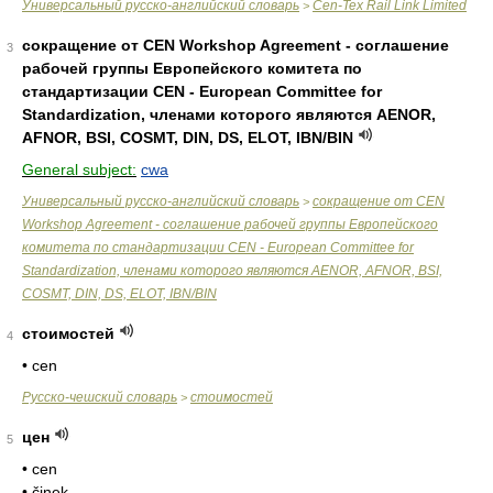
Универсальный русско-английский словарь
Cen-Tex Rail Link Limited
>
сокращение от CEN Workshop Agreement - соглашение
3
рабочей группы Европейского комитета по
стандартизации CEN - European Committee for
Standardization, членами которого являются AENOR,
AFNOR, BSI, COSMT, DIN, DS, ELOT, IBN/BIN
General subject:
cwa
Универсальный русско-английский словарь
сокращение от CEN
>
Workshop Agreement - соглашение рабочей группы Европейского
комитета по стандартизации CEN - European Committee for
Standardization, членами которого являются AENOR, AFNOR, BSI,
COSMT, DIN, DS, ELOT, IBN/BIN
стоимостей
4
• cen
Русско-чешский словарь
стоимостей
>
цен
5
• cen
• činek