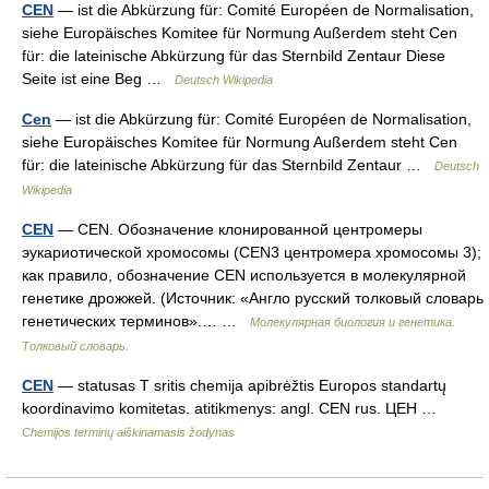
CEN
— ist die Abkürzung für: Comité Européen de Normalisation,
siehe Europäisches Komitee für Normung Außerdem steht Cen
für: die lateinische Abkürzung für das Sternbild Zentaur Diese
Seite ist eine Beg …
Deutsch Wikipedia
Cen
— ist die Abkürzung für: Comité Européen de Normalisation,
siehe Europäisches Komitee für Normung Außerdem steht Cen
für: die lateinische Abkürzung für das Sternbild Zentaur …
Deutsch
Wikipedia
CEN
— CEN. Oбозначение клонированной центромеры
эукариотической хромосомы (CEN3 центромера хромосомы 3);
как правило, обозначение CEN используется в молекулярной
генетике дрожжей. (Источник: «Англо русский толковый словарь
генетических терминов».… …
Молекулярная биология и генетика.
Толковый словарь.
CEN
— statusas T sritis chemija apibrėžtis Europos standartų
koordinavimo komitetas. atitikmenys: angl. CEN rus. ЦЕН …
Chemijos terminų aiškinamasis žodynas