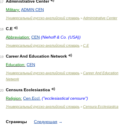
Administrative Center
17
Military:
ADMIN CEN
Универсальный русско-английский словарь
Administrative Center
>
C.E
18
Abbreviation:
CEN
(Niehoff & Co. (USA))
Универсальный русско-английский словарь
C.E
>
Career And Education Network
19
Education:
CEN
Универсальный русско-английский словарь
Career And Education
>
Network
Censura Ecclesiastica
20
Religion:
Cen.Eccl.
("ecclesiastical censure")
Универсальный русско-английский словарь
Censura Ecclesiastica
>
Страницы
Следующая
→