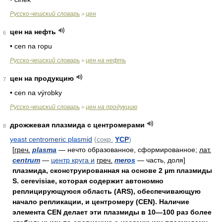
Русско-чешский словарь
цен
>
цен на нефть
6
• cen na ropu
Русско-чешский словарь
цен на нефть
>
цен на продукцию
7
• cen na výrobky
Русско-чешский словарь
цен на продукцию
>
дрожжевая плазмида с центромерами
8
yeast centromeric plasmid
(
сокр.
YCP
)
[
греч.
plasma
— нечто образованное, сформированное;
лат.
centrum
—
центр круга и
греч.
meros
— часть, доля]
плазмида, сконструированная на основе 2 µm плазмиды
S. cerevisiae, которая содержит автономно
реплицирующуюся область (ARS), обеспечивающую
начало репликации, и центромеру (CEN). Наличие
элемента CEN делает эти плазмиды в 10—100 раз более