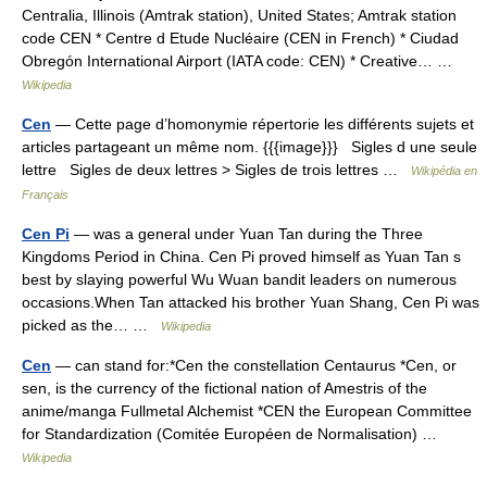
Centralia, Illinois (Amtrak station), United States; Amtrak station
code CEN * Centre d Etude Nucléaire (CEN in French) * Ciudad
Obregón International Airport (IATA code: CEN) * Creative… …
Wikipedia
Cen
— Cette page d’homonymie répertorie les différents sujets et
articles partageant un même nom. {{{image}}} Sigles d une seule
lettre Sigles de deux lettres > Sigles de trois lettres …
Wikipédia en
Français
Cen Pi
— was a general under Yuan Tan during the Three
Kingdoms Period in China. Cen Pi proved himself as Yuan Tan s
best by slaying powerful Wu Wuan bandit leaders on numerous
occasions.When Tan attacked his brother Yuan Shang, Cen Pi was
picked as the… …
Wikipedia
Cen
— can stand for:*Cen the constellation Centaurus *Cen, or
sen, is the currency of the fictional nation of Amestris of the
anime/manga Fullmetal Alchemist *CEN the European Committee
for Standardization (Comitée Européen de Normalisation) …
Wikipedia