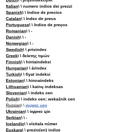
Dutch
\ \ prijsindexcijfer
Italian
\ \ numero indice dei prezzi
Spanish
\ \ índice de precios
Catalan
\ \ índex de preus
Portuguese
\ \ índice de preços
Romanian
\ \ -
Danish
\ \ -
Norwegian
\ \ -
Swedish
\ \ prisindex
Greek
\ \ δείκτης τιμών
Finnish
\ \ hintaindeksi
Hungarian
\ \ árindex
Turkish
\ \ fiyat indeksi
Estonian
\ \ hinnaindeks
Lithuanian
\ \ kainų indeksas
Slovenian
\ \ indeks cen
Polish
\ \ indeks cen; wskaźnik cen
Russian
\ \
индекс цен
Ukrainian
\ \ індекс цін
Serbian
\ \ -
Icelandic
\ \ vísitala númer
Euskara
\ \ prezio(en) indize