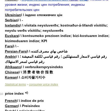
уровня жизни; индекс цен потребления; индексы
потребительских цен
Ukrainian
\ \ індекс споживчих цін
Serbian
\ \ -
Icelandic
\ \ vísitala neysluverðs; kostnaður-á-lifandi vísitölu;
neyslu verðs vísitölu; neysluverðs
Euskara
\ \ kontsumoko prezioen indize; bizi-kostuaren indize;
bizimoduaren indize; KPI
Farsi
\ \ -
Persian-Farsi
\ \ شاخص بهاي مصرف‌کننده
Arabic
\ \ رقم قياسي لاسعار المستهلكين ؛ رقم قياسي لكلفة المعيشة ؛
رقم قياسي لسعر الاستهلاك
Afrikaans
\ \ verbruikersprysindeks
Chinese
\ \ 消 费 者 物 价 指 数
Korean
\ \ 소비자물가지수
Statistical terms
consumer price index
>
price index
10
French
\ \ indice de prix
German
\ \ Preisindex