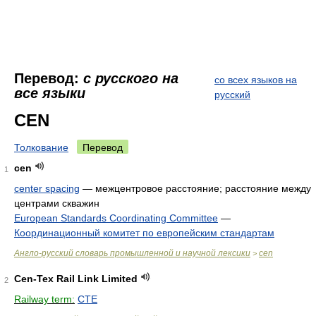
Перевод:
с русского на
со всех языков на
все языки
русский
CEN
Толкование
Перевод
cen
1
center spacing
—
межцентровое расстояние; расстояние между
центрами скважин
European Standards Coordinating Committee
—
Координационный комитет по европейским стандартам
Англо-русский словарь промышленной и научной лексики
cen
>
Cen-Tex Rail Link Limited
2
Railway term:
CTE