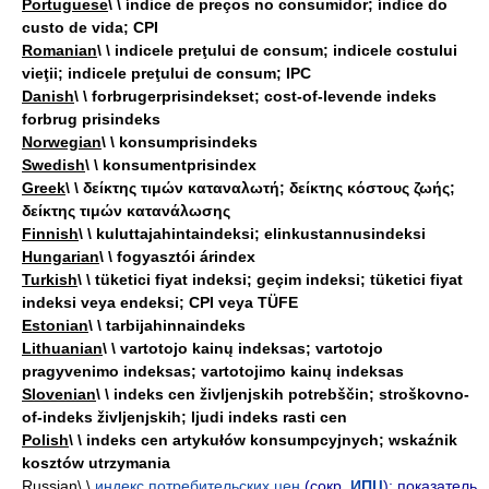
Portuguese
\ \ índice de preços no consumidor; índice do
custo de vida; CPI
Romanian
\ \ indicele preţului de consum; indicele costului
vieţii; indicele preţului de consum; IPC
Danish
\ \ forbrugerprisindekset; cost-of-levende indeks
forbrug prisindeks
Norwegian
\ \ konsumprisindeks
Swedish
\ \ konsumentprisindex
Greek
\ \ δείκτης τιμών καταναλωτή; δείκτης κόστους ζωής;
δείκτης τιμών κατανάλωσης
Finnish
\ \ kuluttajahintaindeksi; elinkustannusindeksi
Hungarian
\ \ fogyasztói árindex
Turkish
\ \ tüketici fiyat indeksi; geçim indeksi; tüketici fiyat
indeksi veya endeksi; CPI veya TÜFE
Estonian
\ \ tarbijahinnaindeks
Lithuanian
\ \ vartotojo kainų indeksas; vartotojo
pragyvenimo indeksas; vartotojimo kainų indeksas
Slovenian
\ \ indeks cen življenjskih potrebščin; stroškovno-
of-indeks življenjskih; ljudi indeks rasti cen
Polish
\ \ indeks cen artykułów konsumpcyjnych; wskaźnik
kosztów utrzymania
Russian
\ \
индекс потребительских цен
(
сокр.
ИПЦ
)
; показатель