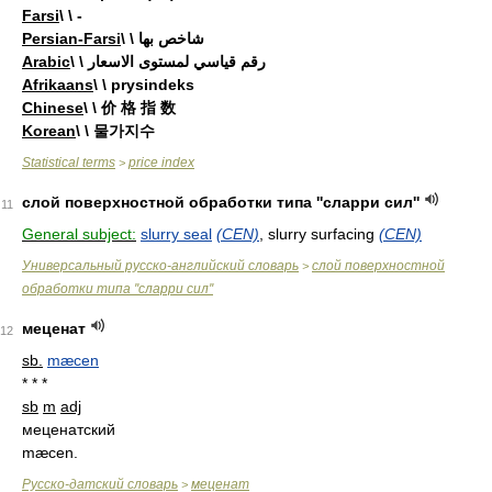
Farsi
\ \ -
Persian-Farsi
\ \ شاخص بها
Arabic
\ \ رقم قياسي لمستوى الاسعار
Afrikaans
\ \ prysindeks
Chinese
\ \ 价 格 指 数
Korean
\ \ 물가지수
Statistical terms
price index
>
слой поверхностной обработки типа ''сларри сил''
11
General subject:
slurry seal
(CEN)
, slurry surfacing
(CEN)
Универсальный русско-английский словарь
слой поверхностной
>
обработки типа ''сларри сил''
меценат
12
sb.
mæcen
* * *
sb
m
adj
меценатский
mæcen.
Русско-датский словарь
меценат
>