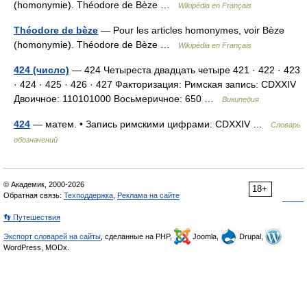
(homonymie). Théodore de Bèze …
Wikipédia en Français
Théodore de bèze
— Pour les articles homonymes, voir Bèze
(homonymie). Théodore de Bèze …
Wikipédia en Français
424 (число)
— 424 Четыреста двадцать четыре 421 · 422 · 423
· 424 · 425 · 426 · 427 Факторизация: Римская запись: CDXXIV
Двоичное: 110101000 Восьмеричное: 650 …
Википедия
424
— матем. • Запись римскими цифрами: CDXXIV …
Словарь
обозначений
© Академик, 2000-2026
18+
Обратная связь:
Техподдержка
,
Реклама на сайте
👣 Путешествия
Экспорт словарей на сайты
, сделанные на PHP,
Joomla,
Drupal,
WordPress, MODx.