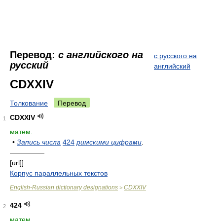
Перевод:
с английского на
с русского на
русский
английский
CDXXIV
Толкование
Перевод
CDXXIV
1
матем.
•
Запись числа
424
римскими цифрами
.
—————
[url]]
Корпус параллельных текстов
English-Russian dictionary designations
CDXXIV
>
424
2
матем.