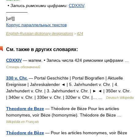
•
Запись римскими цифрами:
CDXXIV
.
—————
[url]]
Корпус параллельных текстов
English-Russian dictionary designations
424
>
См. также в других словарях:
CDXXIV
— матем. • Запись числа 424 римскими цифрами …
Словарь обозначений
330 v. Chr.
— Portal Geschichte | Portal Biografien | Aktuelle
Ereignisse | Jahreskalender ◄ | 5. Jahrhundert v. Chr. | 4.
Jahrhundert v. Chr. | 3. Jahrhundert v. Chr. | ► ◄ | 350er v. Chr.
| 340er v. Chr. | 330er v. Chr. | 320er v. Chr. |… …
Deutsch Wikipedia
Theodore de Beze
— Théodore de Bèze Pour les articles
homonymes, voir Bèze (homonymie). Théodore de Bèze …
Wikipédia en Français
Théodore de Bèze
— Pour les articles homonymes, voir Bèze