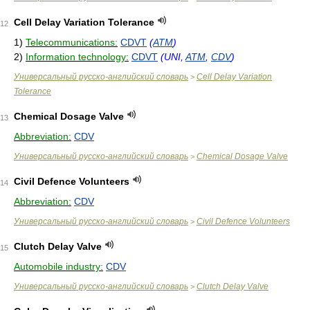
Cell Delay Variation Tolerance
12
1)
Telecommunications:
CDVT
(
ATM
)
2)
Information technology:
CDVT
(UNI,
ATM
,
CDV
)
Универсальный русско-английский словарь
Cell Delay Variation
>
Tolerance
Chemical Dosage Valve
13
Abbreviation:
CDV
Универсальный русско-английский словарь
Chemical Dosage Valve
>
Civil Defence Volunteers
14
Abbreviation:
CDV
Универсальный русско-английский словарь
Civil Defence Volunteers
>
Clutch Delay Valve
15
Automobile industry:
CDV
Универсальный русско-английский словарь
Clutch Delay Valve
>