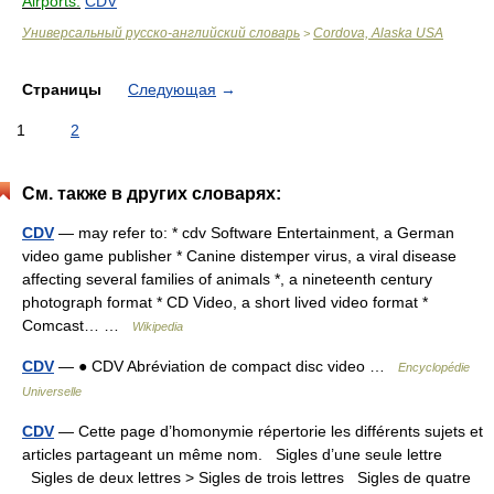
Airports:
CDV
Универсальный русско-английский словарь
Cordova, Alaska USA
>
Страницы
Следующая
→
1
2
См. также в других словарях:
CDV
— may refer to: * cdv Software Entertainment, a German
video game publisher * Canine distemper virus, a viral disease
affecting several families of animals *, a nineteenth century
photograph format * CD Video, a short lived video format *
Comcast… …
Wikipedia
CDV
— ● CDV Abréviation de compact disc video …
Encyclopédie
Universelle
CDV
— Cette page d’homonymie répertorie les différents sujets et
articles partageant un même nom. Sigles d’une seule lettre
Sigles de deux lettres > Sigles de trois lettres Sigles de quatre