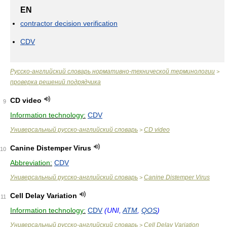
EN
contractor decision verification
CDV
Русско-английский словарь нормативно-технической терминологии
>
проверка решений подрядчика
CD video
9
Information technology:
CDV
Универсальный русско-английский словарь
CD video
>
Canine Distemper Virus
10
Abbreviation:
CDV
Универсальный русско-английский словарь
Canine Distemper Virus
>
Cell Delay Variation
11
Information technology:
CDV
(UNI,
ATM
,
QOS
)
Универсальный русско-английский словарь
Cell Delay Variation
>