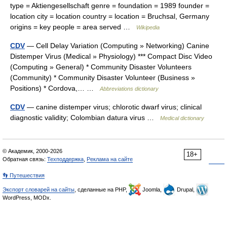
type = Aktiengesellschaft genre = foundation = 1989 founder =
location city = location country = location = Bruchsal, Germany
origins = key people = area served …
Wikipedia
CDV
— Cell Delay Variation (Computing » Networking) Canine
Distemper Virus (Medical » Physiology) *** Compact Disc Video
(Computing » General) * Community Disaster Volunteers
(Community) * Community Disaster Volunteer (Business »
Positions) * Cordova,… …
Abbreviations dictionary
CDV
— canine distemper virus; chlorotic dwarf virus; clinical
diagnostic validity; Colombian datura virus …
Medical dictionary
© Академик, 2000-2026
18+
Обратная связь:
Техподдержка
,
Реклама на сайте
👣 Путешествия
Экспорт словарей на сайты
, сделанные на PHP,
Joomla,
Drupal,
WordPress, MODx.