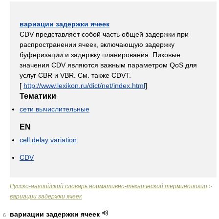
вариации задержки ячеек
CDV представляет собой часть общей задержки при
распространении ячеек, включающую задержку
буферизации и задержку планирования. Пиковые
значения CDV являются важным параметром QoS для
услуг CBR и VBR. См. также CDVT.
[
http://www.lexikon.ru/dict/net/index.html
]
Тематики
сети вычислительные
EN
cell delay variation
CDV
Русско-английский словарь нормативно-технической терминологии
>
вариации задержки ячеек
вариации задержки ячеек
6