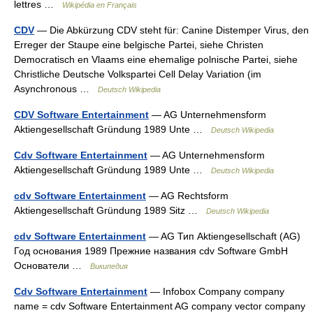
lettres …
Wikipédia en Français
CDV
— Die Abkürzung CDV steht für: Canine Distemper Virus, den
Erreger der Staupe eine belgische Partei, siehe Christen
Democratisch en Vlaams eine ehemalige polnische Partei, siehe
Christliche Deutsche Volkspartei Cell Delay Variation (im
Asynchronous …
Deutsch Wikipedia
CDV Software Entertainment
— AG Unternehmensform
Aktiengesellschaft Gründung 1989 Unte …
Deutsch Wikipedia
Cdv Software Entertainment
— AG Unternehmensform
Aktiengesellschaft Gründung 1989 Unte …
Deutsch Wikipedia
cdv Software Entertainment
— AG Rechtsform
Aktiengesellschaft Gründung 1989 Sitz …
Deutsch Wikipedia
cdv Software Entertainment
— AG Тип Aktiengesellschaft (AG)
Год основания 1989 Прежние названия cdv Software GmbH
Основатели …
Википедия
Cdv Software Entertainment
— Infobox Company company
name = cdv Software Entertainment AG company vector company