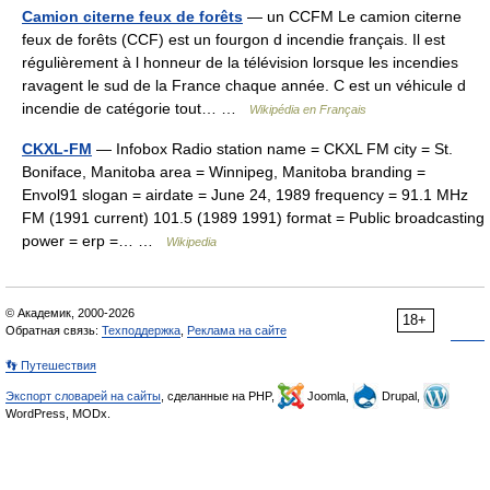
Camion citerne feux de forêts
— un CCFM Le camion citerne
feux de forêts (CCF) est un fourgon d incendie français. Il est
régulièrement à l honneur de la télévision lorsque les incendies
ravagent le sud de la France chaque année. C est un véhicule d
incendie de catégorie tout… …
Wikipédia en Français
CKXL-FM
— Infobox Radio station name = CKXL FM city = St.
Boniface, Manitoba area = Winnipeg, Manitoba branding =
Envol91 slogan = airdate = June 24, 1989 frequency = 91.1 MHz
FM (1991 current) 101.5 (1989 1991) format = Public broadcasting
power = erp =… …
Wikipedia
© Академик, 2000-2026
18+
Обратная связь:
Техподдержка
,
Реклама на сайте
👣 Путешествия
Экспорт словарей на сайты
, сделанные на PHP,
Joomla,
Drupal,
WordPress, MODx.