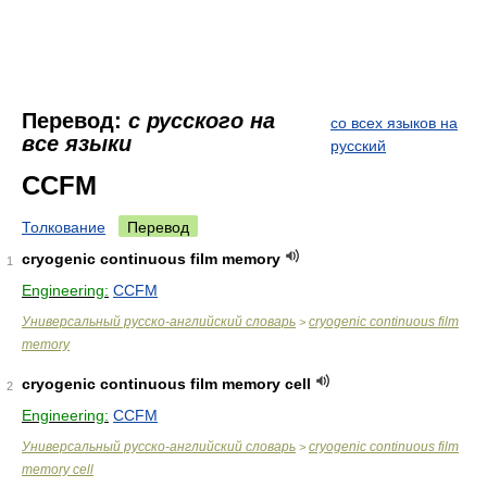
Перевод:
с русского на
со всех языков на
все языки
русский
CCFM
Толкование
Перевод
cryogenic continuous film memory
1
Engineering:
CCFM
Универсальный русско-английский словарь
cryogenic continuous film
>
memory
cryogenic continuous film memory cell
2
Engineering:
CCFM
Универсальный русско-английский словарь
cryogenic continuous film
>
memory cell