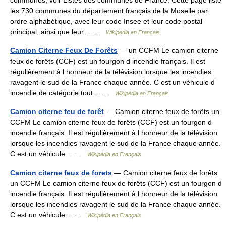
communes, voir Listes des communes de France. Cette page liste
les 730 communes du département français de la Moselle par
ordre alphabétique, avec leur code Insee et leur code postal
principal, ainsi que leur… …
Wikipédia en Français
Camion Citerne Feux De Forêts
— un CCFM Le camion citerne
feux de forêts (CCF) est un fourgon d incendie français. Il est
régulièrement à l honneur de la télévision lorsque les incendies
ravagent le sud de la France chaque année. C est un véhicule d
incendie de catégorie tout… …
Wikipédia en Français
Camion citerne feu de forêt
— Camion citerne feux de forêts un
CCFM Le camion citerne feux de forêts (CCF) est un fourgon d
incendie français. Il est régulièrement à l honneur de la télévision
lorsque les incendies ravagent le sud de la France chaque année.
C est un véhicule… …
Wikipédia en Français
Camion citerne feux de forets
— Camion citerne feux de forêts
un CCFM Le camion citerne feux de forêts (CCF) est un fourgon d
incendie français. Il est régulièrement à l honneur de la télévision
lorsque les incendies ravagent le sud de la France chaque année.
C est un véhicule… …
Wikipédia en Français