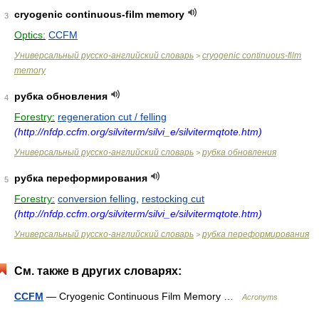
cryogenic continuous-film memory
3
Optics:
CCFM
Универсальный русско-английский словарь
cryogenic continuous-film
>
memory
рубка обновления
4
Forestry:
regeneration cut / felling
(http://nfdp.ccfm.org/silviterm/silvi_e/silvitermqtote.htm)
Универсальный русско-английский словарь
рубка обновления
>
рубка переформирования
5
Forestry:
conversion felling
,
restocking cut
(http://nfdp.ccfm.org/silviterm/silvi_e/silvitermqtote.htm)
Универсальный русско-английский словарь
рубка переформирования
>
См. также в других словарях:
CCFM
— Cryogenic Continuous Film Memory …
Acronyms