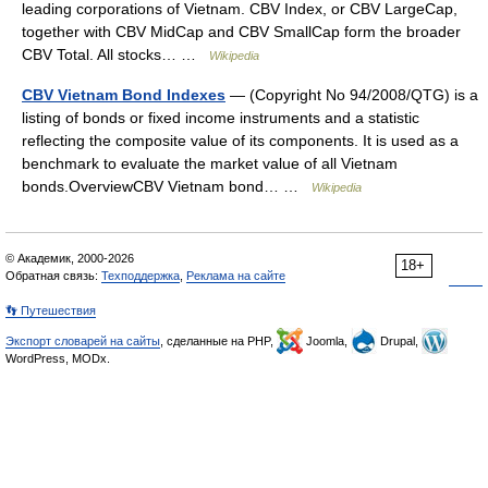
leading corporations of Vietnam. CBV Index, or CBV LargeCap,
together with CBV MidCap and CBV SmallCap form the broader
CBV Total. All stocks… …
Wikipedia
CBV Vietnam Bond Indexes
— (Copyright No 94/2008/QTG) is a
listing of bonds or fixed income instruments and a statistic
reflecting the composite value of its components. It is used as a
benchmark to evaluate the market value of all Vietnam
bonds.OverviewCBV Vietnam bond… …
Wikipedia
© Академик, 2000-2026
18+
Обратная связь:
Техподдержка
,
Реклама на сайте
👣 Путешествия
Экспорт словарей на сайты
, сделанные на PHP,
Joomla,
Drupal,
WordPress, MODx.