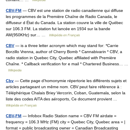
Wikipedia
CBV-FM
— CBV est une station de radio canadienne qui diffuse
les programmes de la Première Chaîne de Radio Canada, le
diffuseur d État du Canada. La station couvre la ville de Québec
sur 106.3 FM. La station fut lancée en 1934 sur la bande
AM(950KHz) sur… …
Wikipédia en Français
CBV
— is a three letter acronym which may stand for: *Carrie
Borzillo Vrenna, author of Cherry Bomb * Cannabivarin * CBV, a
radio station in Quebec City, Quebec affiliated with Première
Chaîne. * Callback verification for e mail * Chartered Business… …
Wikipedia
Cbv
— Cette page d’homonymie répertorie les différents sujets et
articles partageant un même nom. CBV peut faire référence à :
Téléphérique Chalais Briey Vercorin, Coban, Guatemala, selon la
liste des codes AITA des aéroports, Ce document provient …
Wikipédia en Français
CBV-FM
— Infobox Radio Station name = CBV FM airdate =
frequency = 106.3 MHz (FM) city = Quebec City, Quebec area = |
format = public broadcasting owner = Canadian Broadcasting