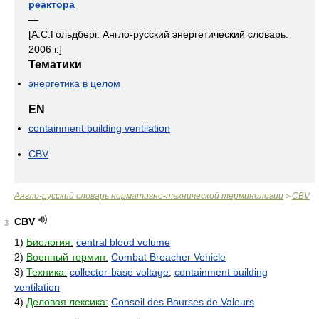
реактора
—
[А.С.Гольдберг. Англо-русский энергетический словарь.
2006 г.]
Тематики
энергетика в целом
EN
containment building ventilation
CBV
Англо-русский словарь нормативно-технической терминологии
CBV
>
CBV
3
1)
Биология:
central blood volume
2)
Военный термин:
Combat Breacher Vehicle
3)
Техника:
collector-base voltage
,
containment building
ventilation
4)
Деловая лексика:
Conseil des Bourses de Valeurs