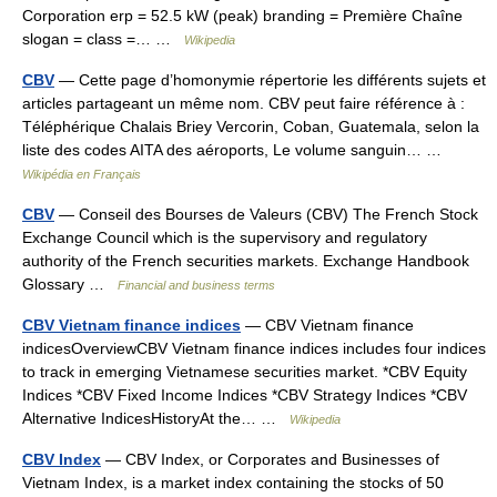
Corporation erp = 52.5 kW (peak) branding = Première Chaîne
slogan = class =… …
Wikipedia
CBV
— Cette page d’homonymie répertorie les différents sujets et
articles partageant un même nom. CBV peut faire référence à :
Téléphérique Chalais Briey Vercorin, Coban, Guatemala, selon la
liste des codes AITA des aéroports, Le volume sanguin… …
Wikipédia en Français
CBV
— Conseil des Bourses de Valeurs (CBV) The French Stock
Exchange Council which is the supervisory and regulatory
authority of the French securities markets. Exchange Handbook
Glossary …
Financial and business terms
CBV Vietnam finance indices
— CBV Vietnam finance
indicesOverviewCBV Vietnam finance indices includes four indices
to track in emerging Vietnamese securities market. *CBV Equity
Indices *CBV Fixed Income Indices *CBV Strategy Indices *CBV
Alternative IndicesHistoryAt the… …
Wikipedia
CBV Index
— CBV Index, or Corporates and Businesses of
Vietnam Index, is a market index containing the stocks of 50