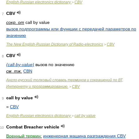
English-Russian electronics dictionary
CBV
>
CBV
7
сокр. от
call by value
вызов подпрограммы или функции с передачей параметров по
значению
The New English-Russian Dictionary of Radio-electronics
CBV
>
CBV
8
(call-by-value)
вызов по значению
см. тж.
CBN
Англо-русский толковый словарь терминов и сокращений по ВТ,
Интернету и программированию.
CBV
>
call by value
9
=
CBV
English-Russian electronics dictionary
call by value
>
Combat Breacher vehicle
10
Военный термин:
инженерная машина разграждения CBV