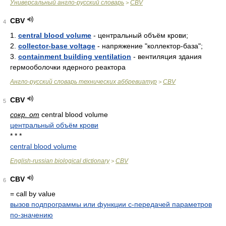
Универсальный англо-русский словарь
CBV
>
CBV
4
1.
central blood volume
- центральный объём крови;
2.
collector-base voltage
- напряжение "коллектор-база";
3.
containment building ventilation
- вентиляция здания
гермооболочки ядерного реактора
Англо-русский словарь технических аббревиатур
CBV
>
CBV
5
сокр. от
central blood volume
центральный объём крови
* * *
central blood volume
English-russian biological dictionary
CBV
>
CBV
6
= call by value
вызов подпрограммы или функции с-передачей параметров
по-значению