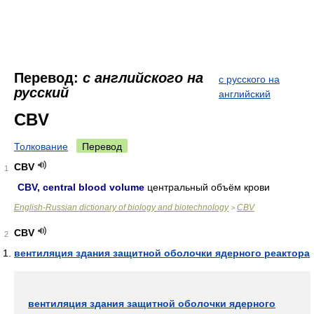
Перевод:
с английского на
с русского на
русский
английский
CBV
Толкование
Перевод
CBV
1
CBV, central blood volume
центральный объём крови
English-Russian dictionary of biology and biotechnology
CBV
>
CBV
2
вентиляция здания защитной оболочки ядерного реактора
вентиляция здания защитной оболочки ядерного