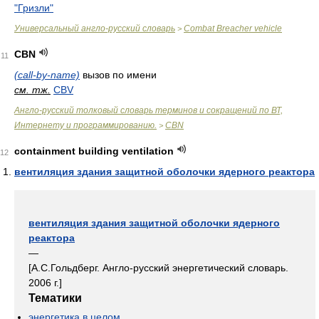
"Гризли"
Универсальный англо-русский словарь
Combat Breacher vehicle
>
CBN
11
(call-by-name)
вызов по имени
см. тж.
CBV
Англо-русский толковый словарь терминов и сокращений по ВТ,
Интернету и программированию.
CBN
>
containment building ventilation
12
вентиляция здания защитной оболочки ядерного реактора
вентиляция здания защитной оболочки ядерного
реактора
—
[А.С.Гольдберг. Англо-русский энергетический словарь.
2006 г.]
Тематики
энергетика в целом