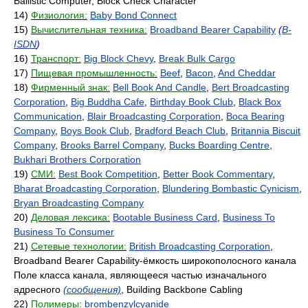
Ballistic Computer, Block Check Character
14)
Физиология:
Baby Bond Connect
15)
Вычислительная техника:
Broadband Bearer Capability
(
B-
ISDN
)
16)
Транспорт:
Big Block Chevy
,
Break Bulk Cargo
17)
Пищевая промышленность:
Beef
,
Bacon
,
And Cheddar
18)
Фирменный знак:
Bell Book And Candle
,
Bert Broadcasting
Corporation
,
Big Buddha Cafe
,
Birthday Book Club
,
Black Box
Communication
,
Blair Broadcasting Corporation
,
Boca Bearing
Company
,
Boys Book Club
,
Bradford Beach Club
,
Britannia Biscuit
Company
,
Brooks Barrel Company
,
Bucks Boarding Centre
,
Bukhari Brothers Corporation
19)
СМИ:
Best Book Competition
,
Better Book Commentary
,
Bharat Broadcasting Corporation
,
Blundering Bombastic Cynicism
,
Bryan Broadcasting Company
20)
Деловая лексика:
Bootable Business Card
,
Business To
Business To Consumer
21)
Сетевые технологии:
British Broadcasting Corporation
,
Broadband Bearer Capability-ёмкость широкополосного канала
Поле класса канала, являющееся частью изначального
адресного
(сообщения)
, Building Backbone Cabling
22)
Полимеры:
brombenzylcyanide