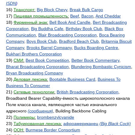
ISDN
)
16)
Транспорт:
Big Block Chevy
,
Break Bulk Cargo
17)
Пищевая промышленность:
Beef
,
Bacon
,
And Cheddar
18)
Фирменный знак:
Bell Book And Candle
,
Bert Broadcasting
Corporation
,
Big Buddha Cafe
,
Birthday Book Club
,
Black Box
Communication
,
Blair Broadcasting Corporation
,
Boca Bearing
Company
,
Boys Book Club
,
Bradford Beach Club
,
Britannia Biscuit
Company
,
Brooks Barrel Company
,
Bucks Boarding Centre
,
Bukhari Brothers Corporation
19)
СМИ:
Best Book Competition
,
Better Book Commentary
,
Bharat Broadcasting Corporation
,
Blundering Bombastic Cynicism
,
Bryan Broadcasting Company
20)
Деловая лексика:
Bootable Business Card
,
Business To
Business To Consumer
21)
Сетевые технологии:
British Broadcasting Corporation
,
Broadband Bearer Capability-ёмкость широкополосного канала
Поле класса канала, являющееся частью изначального
адресного
(сообщения)
, Building Backbone Cabling
22)
Полимеры:
brombenzylcyanide
23)
Табуированная лексика:
афроамериканец
(Big Black Cock)
24)
ООН:
Burmese Border Consortium