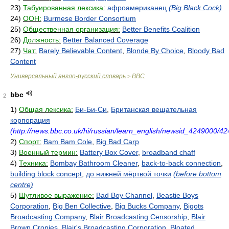
23)
Табуированная лексика:
афроамериканец
(Big Black Cock)
24)
ООН:
Burmese Border Consortium
25)
Общественная организация:
Better Benefits Coalition
26)
Должность:
Better Balanced Coverage
27)
Чат:
Barely Believable Content
,
Blonde By Choice
,
Bloody Bad
Content
Универсальный англо-русский словарь
BBC
>
bbc
2
1)
Общая лексика:
Би-Би-Си
,
Британская вещательная
корпорация
(http://news.bbc.co.uk/hi/russian/learn_english/newsid_4249000/4
2)
Спорт:
Bam Bam Cole
,
Big Bad Carp
3)
Военный термин:
Battery Box Cover
,
broadband chaff
4)
Техника:
Bombay Bathroom Cleaner
,
back-to-back connection
,
building block concept
,
до нижней мёртвой точки
(before bottom
centre)
5)
Шутливое выражение:
Bad Boy Channel
,
Beastie Boys
Corporation
,
Big Ben Collective
,
Big Bucks Company
,
Bigots
Broadcasting Company
,
Blair Broadcasting Censorship
,
Blair
Brown Cronies
,
Blair's Broadcasting Corporation
,
Bloated