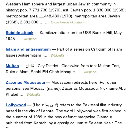
Western Hemisphere and largest urban Jewish community in
history; pop. 7,771,730 (1970), est. Jewish pop. 1,836,000 (1968);
metropolitan area 11,448,480 (1970), metropolitan area Jewish
(1968), 2,381,000… …
Encyclopedia of Judaism
Suicide attack
— Kamikaze attack on the USS Bunker Hill, May
1945 …
Wikipedia
Islam and antisemitism
— Part of a series on Criticism of Islam
Issues Antisemitism …
Wikipedia
Multan
— مُلتان City District Clockwise from top: Multan Fort,
Rukn e Alam, Shahi Eid Ghah Mosque …
Wikipedia
Zacarias Moussaoui
— Moussaoui redirects here. For other
persons, see Moosavi (name). Zacarias Moussaoui Nickname Abu
Khaled …
Wikipedia
Lollywood
— (Urdu: لالی وڈ) refers to the Pakistani film industry
based in the city of Lahore. The word Lollywood was first coined in
the summer of 1989 in the now defunct magazine Glamour
published from Karachi by a gossip columnist Saleem Nasir. The