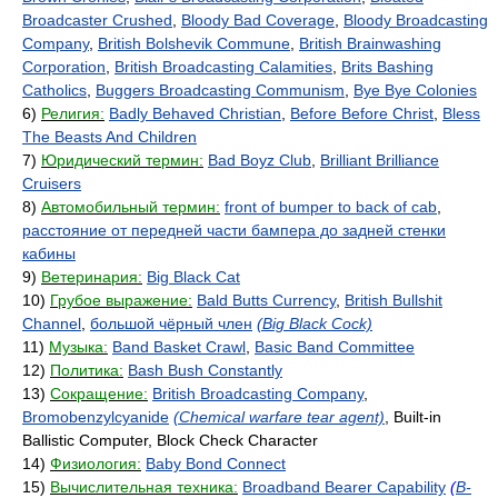
Broadcaster Crushed
,
Bloody Bad Coverage
,
Bloody Broadcasting
Company
,
British Bolshevik Commune
,
British Brainwashing
Corporation
,
British Broadcasting Calamities
,
Brits Bashing
Catholics
,
Buggers Broadcasting Communism
,
Bye Bye Colonies
6)
Религия:
Badly Behaved Christian
,
Before Before Christ
,
Bless
The Beasts And Children
7)
Юридический термин:
Bad Boyz Club
,
Brilliant Brilliance
Cruisers
8)
Автомобильный термин:
front of bumper to back of cab
,
расстояние от передней части бампера до задней стенки
кабины
9)
Ветеринария:
Big Black Cat
10)
Грубое выражение:
Bald Butts Currency
,
British Bullshit
Channel
,
большой чёрный член
(Big Black Cock)
11)
Музыка:
Band Basket Crawl
,
Basic Band Committee
12)
Политика:
Bash Bush Constantly
13)
Сокращение:
British Broadcasting Company
,
Bromobenzylcyanide
(Chemical warfare tear agent)
, Built-in
Ballistic Computer, Block Check Character
14)
Физиология:
Baby Bond Connect
15)
Вычислительная техника:
Broadband Bearer Capability
(
B-