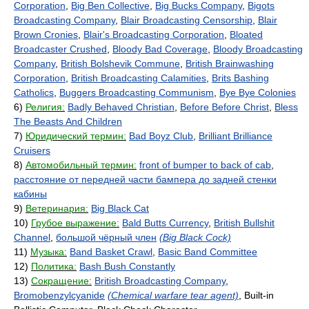
Corporation
,
Big Ben Collective
,
Big Bucks Company
,
Bigots
Broadcasting Company
,
Blair Broadcasting Censorship
,
Blair
Brown Cronies
,
Blair's Broadcasting Corporation
,
Bloated
Broadcaster Crushed
,
Bloody Bad Coverage
,
Bloody Broadcasting
Company
,
British Bolshevik Commune
,
British Brainwashing
Corporation
,
British Broadcasting Calamities
,
Brits Bashing
Catholics
,
Buggers Broadcasting Communism
,
Bye Bye Colonies
6)
Религия:
Badly Behaved Christian
,
Before Before Christ
,
Bless
The Beasts And Children
7)
Юридический термин:
Bad Boyz Club
,
Brilliant Brilliance
Cruisers
8)
Автомобильный термин:
front of bumper to back of cab
,
расстояние от передней части бампера до задней стенки
кабины
9)
Ветеринария:
Big Black Cat
10)
Грубое выражение:
Bald Butts Currency
,
British Bullshit
Channel
,
большой чёрный член
(Big Black Cock)
11)
Музыка:
Band Basket Crawl
,
Basic Band Committee
12)
Политика:
Bash Bush Constantly
13)
Сокращение:
British Broadcasting Company
,
Bromobenzylcyanide
(Chemical warfare tear agent)
, Built-in