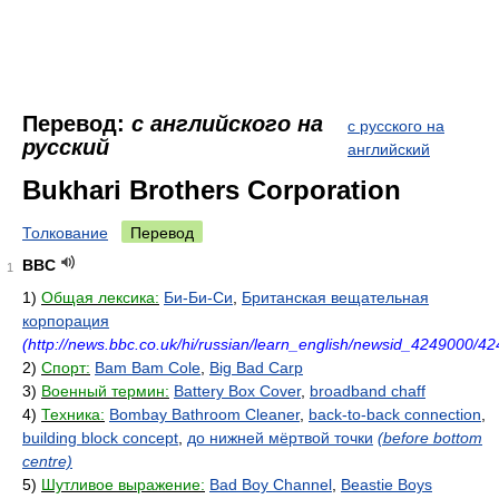
Перевод:
с английского на
с русского на
русский
английский
Bukhari Brothers Corporation
Толкование
Перевод
BBC
1
1)
Общая лексика:
Би-Би-Си
,
Британская вещательная
корпорация
(http://news.bbc.co.uk/hi/russian/learn_english/newsid_4249000/4
2)
Спорт:
Bam Bam Cole
,
Big Bad Carp
3)
Военный термин:
Battery Box Cover
,
broadband chaff
4)
Техника:
Bombay Bathroom Cleaner
,
back-to-back connection
,
building block concept
,
до нижней мёртвой точки
(before bottom
centre)
5)
Шутливое выражение:
Bad Boy Channel
,
Beastie Boys