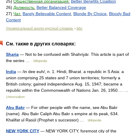
25)
Общественная организация:
Better Benefits Coalition
26)
Должность:
Better Balanced Coverage
27)
Чат:
Barely Believable Content
,
Blonde By Choice
,
Bloody Bad
Content
Универсальный англо-русский словарь
bbc
>
См. также в других словарях:
Sharia
— Not to be confused with Shahriyār. This article is part of
the series …
Wikipedia
India
— /in dee euh/, n. 1. Hindi, Bharat. a republic in S Asia: a
union comprising 25 states and 7 union territories; formerly a
British colony; gained independence Aug. 15, 1947; became a
republic within the Commonwealth of Nations Jan. 26, 1950.… …
Universalium
Abu Bakr
— For other people with the name, see Abu Bakr
(name). Abu Bakr Caliph Abu Bakr s empire at its peak, 634.
Khalifat ul Rasūl (Prophet s successor) …
Wikipedia
NEW YORK CITY
— NEW YORK CITY, foremost city of the