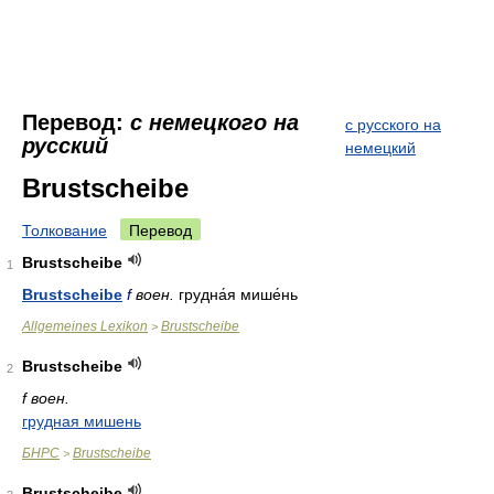
Перевод:
с немецкого на
с русского на
русский
немецкий
Brustscheibe
Толкование
Перевод
Brustscheibe
1
Brustscheibe
f
воен.
грудна́я мише́нь
Allgemeines Lexikon
Brustscheibe
>
Brustscheibe
2
f воен.
грудная мишень
БНРС
Brustscheibe
>
Brustscheibe