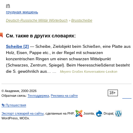
(f)
грудная мишень
Deutsch-Russische Militär Wörterbuch
Brustscheibe
>
См. также в других словарях:
Scheibe [2]
— Scheibe, Zielobjekt beim Schießen, eine Platte aus
Holz, Eisen, Pappe etc., in der Regel mit schwarzen
konzentrischen Ringen um einen schwarzen Mittelpunkt
(Schwarzes, Zentrum, Spiegel). Beim Heeresschießdienst besteht
die S. gewöhnlich aus… …
Meyers Großes Konversations-Lexikon
© Академик, 2000-2026
18+
Обратная связь:
Техподдержка
,
Реклама на сайте
👣 Путешествия
Экспорт словарей на сайты
, сделанные на PHP,
Joomla,
Drupal,
WordPress, MODx.