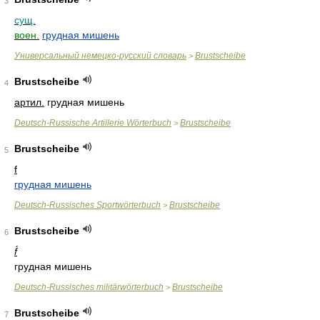
3
сущ.
воен.
грудная мишень
Универсальный немецко-русский словарь
Brustscheibe
>
Brustscheibe
4
артил.
грудная мишень
Deutsch-Russische Artillerie Wörterbuch
Brustscheibe
>
Brustscheibe
5
f
грудная мишень
Deutsch-Russisches Sportwörterbuch
Brustscheibe
>
Brustscheibe
6
f́
грудная мишень
Deutsch-Russisches militärwörterbuch
Brustscheibe
>
Brustscheibe
7