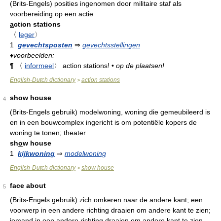
(Brits-Engels) posities ingenomen door militaire staf als
voorbereiding op een actie
a
ction stations
〈
leger
〉
1
gevechtsposten
⇒
gevechtsstellingen
♦
voorbeelden:
¶
〈
informeel
〉
action stations!
•
op de plaatsen!
English-Dutch dictionary
action stations
>
show house
4
(Brits-Engels gebruik) modelwoning, woning die gemeubileerd is
en in een bouwcomplex ingericht is om potentiële kopers de
woning te tonen; theater
sh
o
w house
1
kijkwoning
⇒
modelwoning
English-Dutch dictionary
show house
>
face about
5
(Brits-Engels gebruik) zich omkeren naar de andere kant; een
voorwerp in een andere richting draaien om andere kant te zien;
iemand in een andere richting draaien om andere kant te zien