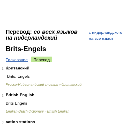
Перевод:
со всех языков
с нидерландского
на нидерландский
на все языки
Brits-Engels
Толкование
Перевод
британский
1
Brits, Engels
Русско-Нидерландский словарь
британский
>
British English
2
Brits Engels
English-Dutch dictionary
British English
>
action stations
3