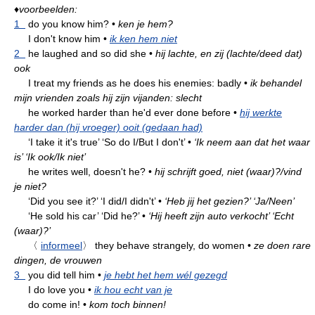
♦
voorbeelden:
1
do you know him?
•
ken je hem?
I don't know him
•
ik ken hem niet
2
he laughed and so did she
•
hij lachte, en zij (lachte/deed dat)
ook
I treat my friends as he does his enemies: badly
•
ik behandel
mijn vrienden zoals hij zijn vijanden: slecht
he worked harder than he'd ever done before
•
hij werkte
harder dan (hij vroeger) ooit (gedaan had)
‘I take it it's true’ ‘So do I/But I don't’
•
‘Ik neem aan dat het waar
is’ ‘Ik ook/Ik niet’
he writes well, doesn't he?
•
hij schrijft goed, niet (waar)?/vind
je niet?
‘Did you see it?’ ‘I did/I didn't’
•
‘Heb jij het gezien?’ ‘Ja/Neen’
‘He sold his car’ ‘Did he?’
•
‘Hij heeft zijn auto verkocht’ ‘Echt
(waar)?’
〈
informeel
〉
they behave strangely, do women
•
ze doen rare
dingen, de vrouwen
3
you did tell him
•
je hebt het hem wél gezegd
I do love you
•
ik hou echt van je
do come in!
•
kom toch binnen!