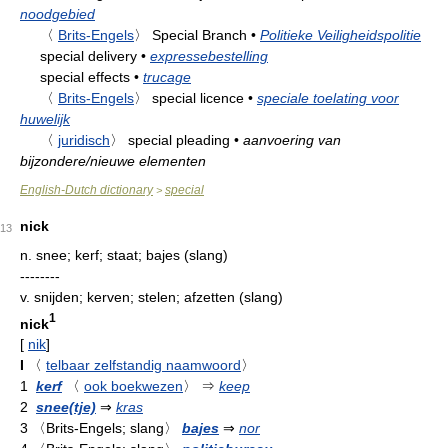
noodgebied
〈
Brits-Engels
〉
Special Branch
•
Politieke Veiligheidspolitie
special delivery
•
expressebestelling
special effects
•
trucage
〈
Brits-Engels
〉
special licence
•
speciale toelating voor
huwelijk
〈
juridisch
〉
special pleading
•
aanvoering van
bijzondere/nieuwe elementen
English-Dutch dictionary
special
>
nick
13
n.
snee; kerf; staat; bajes (slang)
--------
v.
snijden; kerven; stelen; afzetten (slang)
1
nick
[
nik
]
I
〈
telbaar zelfstandig naamwoord
〉
1
kerf
〈
ook boekwezen
〉
⇒
keep
2
snee(tje)
⇒
kras
3
〈Brits-Engels; slang〉
bajes
⇒
nor