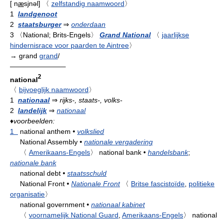
[
n
æ
sjnəl
]
〈
zelfstandig naamwoord
〉
1
landgenoot
2
staatsburger
⇒
onderdaan
3
〈National; Brits-Engels〉
Grand National
〈
jaarlijkse
hindernisrace voor paarden te Aintree
〉
→ grand
grand
/
————————
2
national
〈
bijvoeglijk naamwoord
〉
1
nationaal
⇒
rijks-, staats-, volks-
2
landelijk
⇒
nationaal
♦
voorbeelden:
1
national anthem
•
volkslied
National Assembly
•
nationale vergadering
〈
Amerikaans-Engels
〉
national bank
•
handelsbank
;
nationale bank
national debt
•
staatsschuld
National Front
•
Nationale Front
〈
Britse fascistoïde
,
politieke
organisatie
〉
national government
•
nationaal kabinet
〈
voornamelijk National Guard
,
Amerikaans-Engels
〉
national