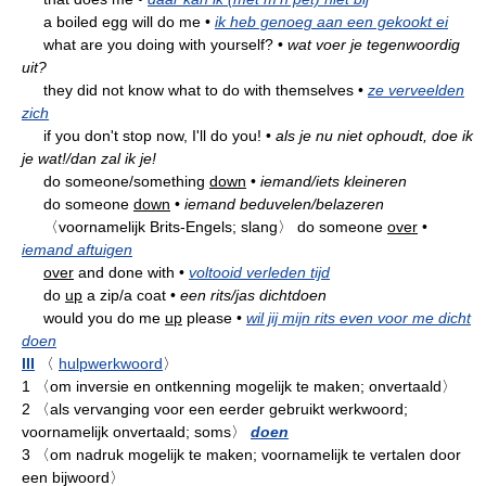
a boiled egg will do me
•
ik heb genoeg aan een gekookt ei
what are you doing with yourself?
•
wat voer je tegenwoordig
uit?
they did not know what to do with themselves
•
ze verveelden
zich
if you don't stop now, I'll do you!
•
als je nu niet ophoudt, doe ik
je wat!/dan zal ik je!
do someone/something
down
•
iemand/iets kleineren
do someone
down
•
iemand beduvelen/belazeren
〈voornamelijk Brits-Engels; slang〉
do someone
over
•
iemand aftuigen
over
and done with
•
voltooid verleden tijd
do
up
a zip/a coat
•
een rits/jas dichtdoen
would you do me
up
please
•
wil jij mijn rits even voor me dicht
doen
III
〈
hulpwerkwoord
〉
1
〈om inversie en ontkenning mogelijk te maken; onvertaald〉
2
〈als vervanging voor een eerder gebruikt werkwoord;
voornamelijk onvertaald; soms〉
doen
3
〈om nadruk mogelijk te maken; voornamelijk te vertalen door
een bijwoord〉