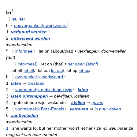
————————
2
let
〈
let
,
let
〉
I
〈
onovergankelijk werkwoord
〉
1
verhuurd worden
2
uitbesteed worden
♦
voorbeelden:
¶
〈
informeel
〉
let
on
(about/that)
•
verklappen, doorvertellen
(dat)
〈
informeel
〉
let
on
(that)
•
net doen (alsof)
→ let off
let off
/, let out
let out
/, let up
let up
/
II
〈
overgankelijk werkwoord
〉
1
laten
⇒
toestaan
2
〈
voornamelijk gebiedende wijs
〉
laten
3
laten ontsnappen
⇒
bevrijden, loslaten
4
〈gebiedende wijs; wiskunde〉
stellen
⇒
geven
5
〈
voornamelijk Brits-Engels
〉
verhuren
⇒
in huur geven
6
aanbesteden
♦
voorbeelden:
1
she wants to, but her mother won't let her
•
ze wil wel, maar ze
mag niet van haar moeder