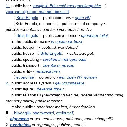
1
public bar
•
zaaltje in Brits café met goedkoop bier
〈
voornamelijk door mannen bezocht
〉
〈
Brits-Engels
〉
public company
•
open NV
〈Brits-Engels; economie〉
public limited company
•
publieke/openbare naamloze vennootschap, NV
〈
Brits-Engels
〉
public convenience
•
openbaar toilet
in the public domain
•
in openbaar bezit
public footpath
•
voetpad, wandelpad
public house
〈
Brits-Engels
〉
•
café, bar, pub
public speaking
•
spreken in het openbaar
public transport
•
openbaar vervoer
public utility
•
nutsbedrijven
〈
economie
〉
go public
•
een open NV worden
2
public address system
•
geluidsinstallatie
public figure
•
bekende figuur
public relations
•
(bevordering van de) goede verstandhouding
met het publiek, public relations
make public
•
openbaar maken, bekendmaken
II
〈
bijvoeglijk naamwoord
,
attributief
〉
1
algemeen
⇒
gemeenschaps-, nationaal, maatschappelijk
2
overheids-
⇒
regerings-, publiek-, staats-