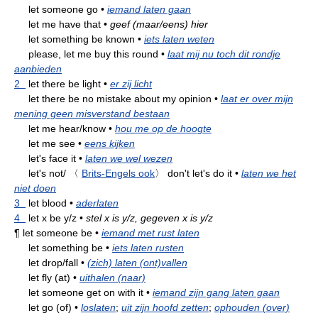
let someone go
•
iemand laten gaan
let me have that
•
geef (maar/eens) hier
let something be known
•
iets laten weten
please, let me buy this round
•
laat mij nu toch dit rondje
aanbieden
2
let there be light
•
er zij licht
let there be no mistake about my opinion
•
laat er over mijn
mening geen misverstand bestaan
let me hear/know
•
hou me op de hoogte
let me see
•
eens kijken
let's face it
•
laten we wel wezen
let's not/
〈
Brits-Engels ook
〉
don't let's do it
•
laten we het
niet doen
3
let blood
•
aderlaten
4
let x be y/z
•
stel x is y/z, gegeven x is y/z
¶
let someone be
•
iemand met rust laten
let something be
•
iets laten rusten
let drop/fall
•
(zich) laten (ont)vallen
let fly (at)
•
uithalen (naar)
let someone get on with it
•
iemand zijn gang laten gaan
let go (of)
•
loslaten
;
uit zijn hoofd zetten
;
ophouden (over)