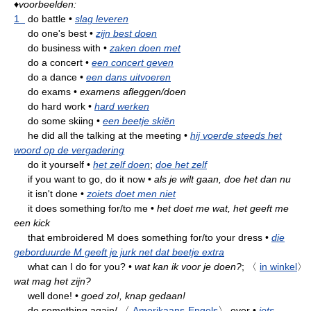
♦
voorbeelden:
1
do battle
•
slag leveren
do one's best
•
zijn best doen
do business with
•
zaken doen met
do a concert
•
een concert geven
do a dance
•
een dans uitvoeren
do exams
•
examens afleggen/doen
do hard work
•
hard werken
do some skiing
•
een beetje skiën
he did all the talking at the meeting
•
hij voerde steeds het
woord op de vergadering
do it yourself
•
het zelf doen
;
doe het zelf
if you want to go, do it now
•
als je wilt gaan, doe het dan nu
it isn't done
•
zoiets doet men niet
it does something for/to me
•
het doet me wat, het geeft me
een kick
that embroidered M does something for/to your dress
•
die
geborduurde M geeft je jurk net dat beetje extra
what can I do for you?
•
wat kan ik voor je doen?
;
〈
in winkel
〉
wat mag het zijn?
well done!
•
goed zo!, knap gedaan!
do something again/
〈
Amerikaans-Engels
〉
over
•
iets