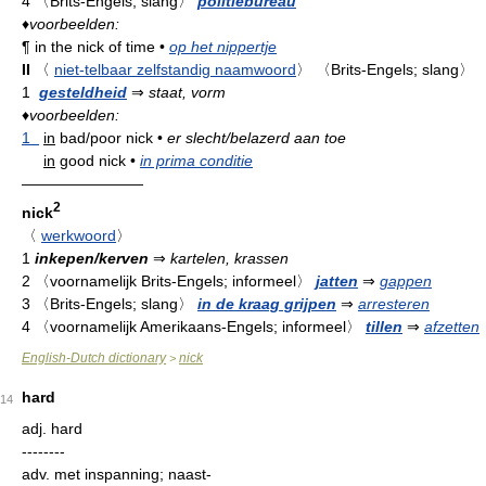
4
〈Brits-Engels; slang〉
politiebureau
♦
voorbeelden:
¶
in the nick of time
•
op het nippertje
II
〈
niet-telbaar zelfstandig naamwoord
〉
〈Brits-Engels; slang〉
1
gesteldheid
⇒
staat, vorm
♦
voorbeelden:
1
in
bad/poor nick
•
er slecht/belazerd aan toe
in
good nick
•
in prima conditie
————————
2
nick
〈
werkwoord
〉
1
inkepen/kerven
⇒
kartelen, krassen
2
〈voornamelijk Brits-Engels; informeel〉
jatten
⇒
gappen
3
〈Brits-Engels; slang〉
in de kraag grijpen
⇒
arresteren
4
〈voornamelijk Amerikaans-Engels; informeel〉
tillen
⇒
afzetten
English-Dutch dictionary
nick
>
hard
14
adj.
hard
--------
adv.
met inspanning; naast-