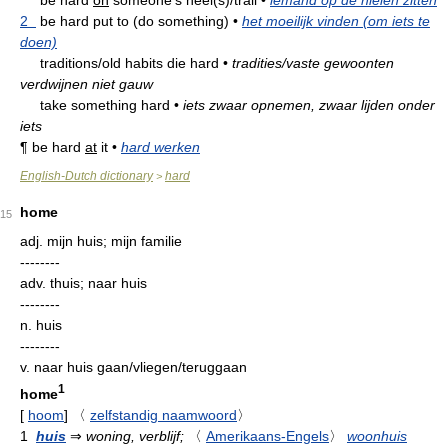
be hard
on
someone's heel(s)/trail
•
iemand op de hielen zitten
2
be hard put to (do something)
•
het moeilijk vinden (om iets te
doen)
traditions/old habits die hard
•
tradities/vaste gewoonten
verdwijnen niet gauw
take something hard
•
iets zwaar opnemen, zwaar lijden onder
iets
¶
be hard
at
it
•
hard werken
English-Dutch dictionary
hard
>
home
15
adj.
mijn huis; mijn familie
--------
adv.
thuis; naar huis
--------
n.
huis
--------
v.
naar huis gaan/vliegen/teruggaan
1
home
[
hoom
]
〈
zelfstandig naamwoord
〉
1
huis
⇒
woning, verblijf;
〈
Amerikaans-Engels
〉
woonhuis