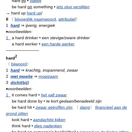
hard
by
•
vlakbij
be hard
on
something
•
iets vlug verslijten
→ hard up
hard up
/
II
〈
bijvoeglijk naamwoord
,
attributief
〉
1
hard
⇒
ijverig, energiek
♦
voorbeelden:
1
a hard drinker
•
een stevige/zware drinker
a hard worker
•
een harde werker
————————
2
hard
〈
bijwoord
〉
1
hard
⇒
krachtig, inspannend, zwaar
2
met moeite
⇒
moeizaam
3
dicht(bij)
♦
voorbeelden:
1
it comes hard
•
het valt zwaar
be hard done by
•
te kort gedaan/benadeeld zijn
be hard hit
•
zwaar getroffen zijn
;
〈
slang
〉
financieel aan de
grond zitten
look hard
•
aandachtig kijken
think hard
•
diep nadenken