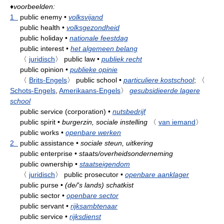
♦
voorbeelden:
1
public enemy
•
volksvijand
public health
•
volksgezondheid
public holiday
•
nationale feestdag
public interest
•
het algemeen belang
〈
juridisch
〉
public law
•
publiek recht
public opinion
•
publieke opinie
〈
Brits-Engels
〉
public school
•
particuliere kostschool
;
〈
Schots-Engels
,
Amerikaans-Engels
〉
gesubsidieerde lagere
school
public service (corporation)
•
nutsbedrijf
public spirit
•
burgerzin, sociale instelling
〈
van iemand
〉
public works
•
openbare werken
2
public assistance
•
sociale steun, uitkering
public enterprise
•
staats/overheidsonderneming
public ownership
•
staatseigendom
〈
juridisch
〉
public prosecutor
•
openbare aanklager
public purse
•
(de/'s lands) schatkist
public sector
•
openbare sector
public servant
•
rijksambtenaar
public service
•
rijksdienst