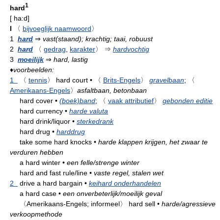
1
hard
[
ha:d
]
I
〈
bijvoeglijk naamwoord
〉
1
hard
⇒
vast(staand); krachtig; taai, robuust
2
hard
〈
gedrag
,
karakter
〉
⇒
hardvochtig
3
moeilijk
⇒
hard, lastig
♦
voorbeelden:
1
〈
tennis
〉
hard court
•
〈
Brits-Engels
〉
gravelbaan
;
〈
Amerikaans-Engels
〉
asfaltbaan, betonbaan
hard cover
•
(boek)band
;
〈
vaak attributief
〉
gebonden editie
hard currency
•
harde valuta
hard drink/liquor
•
sterkedrank
hard drug
•
harddrug
take some hard knocks
•
harde klappen krijgen, het zwaar te
verduren hebben
a hard winter
•
een felle/strenge winter
hard and fast rule/line
•
vaste regel, stalen wet
2
drive a hard bargain
•
keihard onderhandelen
a hard case
•
een onverbeterlijk/moeilijk geval
〈Amerikaans-Engels; informeel〉
hard sell
•
harde/agressieve
verkoopmethode