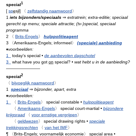
1
special
[
sp
e
sjl
]
〈
zelfstandig naamwoord
〉
1
iets bijzonders/speciaals
⇒
extratrein; extra-editie; speciaal
gerecht op menu; speciale attractie; (tv-)special, speciaal
programma
2
〈
Brits-Engels
〉
hulppolitieagent
3
〈Amerikaans-Engels; informeel〉
(speciale) aanbieding
♦
voorbeelden:
1
today's special
•
de aanbevolen dagschotel
3
what have you got
on
special?
•
wat hebt u in de aanbieding?
————————
2
special
〈
bijvoeglijk naamwoord
〉
1
speciaal
⇒
bijzonder, apart, extra
♦
voorbeelden:
1
〈
Brits-Engels
〉
special constable
•
hulppolitieagent
〈
Amerikaans-Engels
〉
special court-martial
•
bijzondere
krijgsraad
〈
voor ernstige vergrijpen
〉
〈
geldwezen
〉
special drawing rights
•
speciale
trekkingsrechten
〈
van het IMF
〉
¶
〈Brits-Engels; voornamelijk economie〉
special area
•