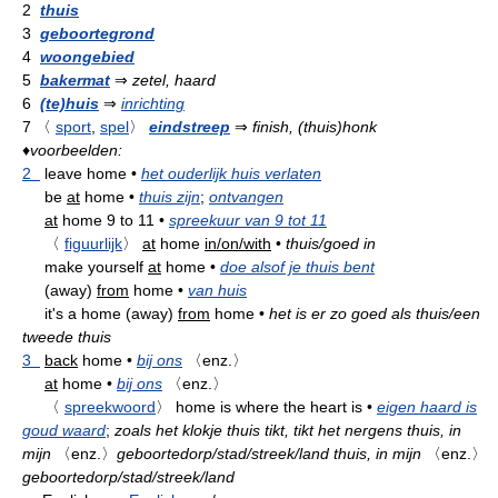
2
thuis
3
geboortegrond
4
woongebied
5
bakermat
⇒
zetel, haard
6
(te)huis
⇒
inrichting
7
〈
sport
,
spel
〉
eindstreep
⇒
finish, (thuis)honk
♦
voorbeelden:
2
leave home
•
het ouderlijk huis verlaten
be
at
home
•
thuis zijn
;
ontvangen
at
home 9 to 11
•
spreekuur van 9 tot 11
〈
figuurlijk
〉
at
home
in/on/with
•
thuis/goed in
make yourself
at
home
•
doe alsof je thuis bent
(away)
from
home
•
van huis
it's a home (away)
from
home
•
het is er zo goed als thuis/een
tweede thuis
3
back
home
•
bij ons
〈enz.〉
at
home
•
bij ons
〈enz.〉
〈
spreekwoord
〉
home is where the heart is
•
eigen haard is
goud waard
;
zoals het klokje thuis tikt, tikt het nergens
thuis, in
mijn
〈enz.〉
geboortedorp/stad/streek/land
thuis, in mijn
〈enz.〉
geboortedorp/stad/streek/land