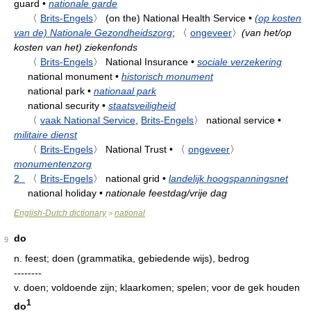
guard
•
nationale garde
〈
Brits-Engels
〉
(on the) National Health Service
•
(op kosten
van de) Nationale Gezondheidszorg
;
〈
ongeveer
〉
(van het/op
kosten van het) ziekenfonds
〈
Brits-Engels
〉
National Insurance
•
sociale verzekering
national monument
•
historisch monument
national park
•
nationaal park
national security
•
staatsveiligheid
〈
vaak National Service
,
Brits-Engels
〉
national service
•
militaire dienst
〈
Brits-Engels
〉
National Trust
•
〈
ongeveer
〉
monumentenzorg
2
〈
Brits-Engels
〉
national grid
•
landelijk hoogspanningsnet
national holiday
•
nationale feestdag/vrije dag
English-Dutch dictionary
national
>
do
9
n.
feest; doen (grammatika, gebiedende wijs), bedrog
--------
v.
doen; voldoende zijn; klaarkomen; spelen; voor de gek houden
1
do