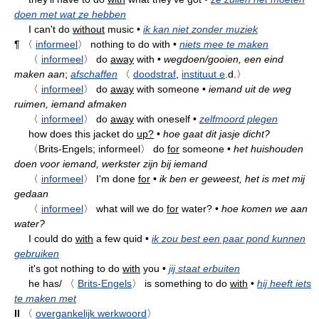
doen met wat ze hebben
I can't do
without
music
•
ik kan niet zonder muziek
¶
〈
informeel
〉
nothing to do with
•
niets mee te maken
〈
informeel
〉
do
away
with
•
wegdoen/gooien, een eind
maken aan
;
afschaffen
〈
doodstraf
,
instituut e
.d.〉
〈
informeel
〉
do
away
with someone
•
iemand uit de weg
ruimen, iemand afmaken
〈
informeel
〉
do
away
with oneself
•
zelfmoord plegen
how does this jacket do
up?
•
hoe gaat dit jasje dicht?
〈Brits-Engels; informeel〉
do
for
someone
•
het huishouden
doen voor iemand, werkster zijn bij iemand
〈
informeel
〉
I'm done
for
•
ik ben er geweest, het is met mij
gedaan
〈
informeel
〉
what will we do
for
water?
•
hoe komen we aan
water?
I could do
with
a few quid
•
ik zou best een paar pond kunnen
gebruiken
it's got nothing to do
with
you
•
jij staat erbuiten
he has/
〈
Brits-Engels
〉
is something to do
with
•
hij heeft iets
te maken met
II
〈
overgankelijk werkwoord
〉