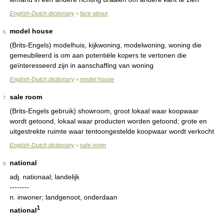
English-Dutch dictionary
face about
>
model house
6
(Brits-Engels) modelhuis, kijkwoning, modelwoning, woning die
gemeubileerd is om aan potentiële kopers te vertonen die
geïnteresseerd zijn in aanschaffing van woning
English-Dutch dictionary
model house
>
sale room
7
(Brits-Engels gebruik) showroom, groot lokaal waar koopwaar
wordt getoond, lokaal waar producten worden getoond; grote en
uitgestrekte ruimte waar tentoongestelde koopwaar wordt verkocht
English-Dutch dictionary
sale room
>
national
8
adj.
nationaal; landelijk
--------
n.
inwoner; landgenoot, onderdaan
1
national