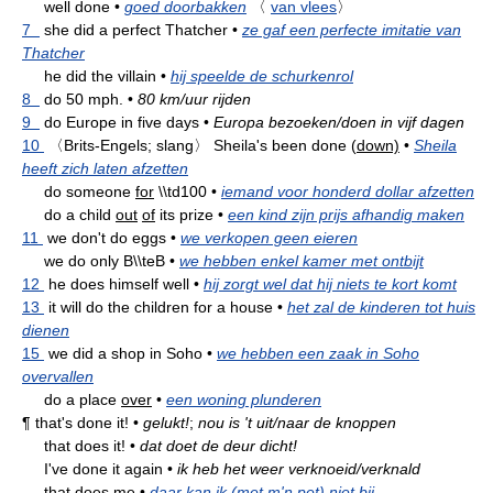
well done
•
goed doorbakken
〈
van vlees
〉
7
she did a perfect Thatcher
•
ze gaf een perfecte imitatie van
Thatcher
he did the villain
•
hij speelde de schurkenrol
8
do 50 mph.
•
80 km/uur rijden
9
do Europe in five days
•
Europa bezoeken/doen in vijf dagen
10
〈Brits-Engels; slang〉
Sheila's been done (
down)
•
Sheila
heeft zich laten afzetten
do someone
for
\\td100
•
iemand voor honderd dollar afzetten
do a child
out
of
its prize
•
een kind zijn prijs afhandig maken
11
we don't do eggs
•
we verkopen geen eieren
we do only B\\teB
•
we hebben enkel kamer met ontbijt
12
he does himself well
•
hij zorgt wel dat hij niets te kort komt
13
it will do the children for a house
•
het zal de kinderen tot huis
dienen
15
we did a shop in Soho
•
we hebben een zaak in Soho
overvallen
do a place
over
•
een woning plunderen
¶
that's done it!
•
gelukt!
;
nou is 't uit/naar de knoppen
that does it!
•
dat doet de deur dicht!
I've done it again
•
ik heb het weer verknoeid/verknald
that does me
•
daar kan ik (met m'n pet) niet bij