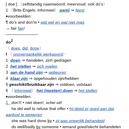
[
doe:
]
〈zelfstandig naamwoord; meervoud: ook do's〉
1
〈Brits-Engels; informeel〉
partij
⇒
feest
♦
voorbeelden:
¶
do's and don'ts
•
wat wel en wat niet mag
→ fair
fair
/
————————
2
do
〈
does
,
did
,
done
〉
I
〈
onovergankelijk werkwoord
〉
1
doen
⇒
handelen, zich gedragen
2
het stellen
⇒
zich voelen
3
aan de hand zijn
⇒
gebeuren
4
klaar zijn
⇒
opgehouden zijn/hebben
5
geschikt/bruikbaar zijn
⇒
voldoen, volstaan
6
〈
informeel
〉
het (moeten) doen
⇒
het stellen
♦
voorbeelden:
1
don't!
•
niet doen!, schei uit!
he did well to refuse that offer
•
hij deed er goed aan dat
aanbod te weigeren
she was hard done
by
•
zij was oneerlijk behandeld
do well/badly
by
someone
•
iemand goed/slecht behandelen