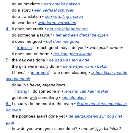
do an omelette
•
een omelet bakken
do a story
•
een verhaal schrijven
do a translation
•
een vertaling maken
do wonders
•
wonderen verrichten
4
it does her credit
•
het strekt haar tot eer
do someone a favour
•
iemand een dienst bewijzen
it does me good
•
het doet me goed
〈
ironisch
〉
much good may it do you!
•
veel geluk ermee!
it does one no harm
•
het kan geen kwaad
5
the day was done
•
de dag was ten einde
the girls were really done
•
de meisjes waren bekaf
I have/
〈
informeel
〉
am done cleaning
•
ik ben klaar met de
schoonmaak
done
in
•
bekaf, afgepeigerd
〈
slang
〉
do someone
in
•
iemand van kant maken
get done
with
something
•
iets afmaken
6
I usually do the meat in the oven
•
ik doe het vlees meestal in
de oven
the potatoes aren't done yet
•
de aardappelen zijn nog niet
gaar
how do you want your steak done?
•
hoe wil jij je biefstuk?