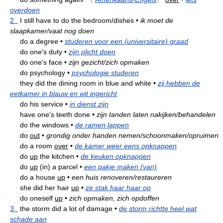
overdoen
2
I still have to do the bedroom/dishes
•
ik moet de
slaapkamer/vaat nog doen
do a degree
•
studeren voor een (universitaire) graad
do one's duty
•
zijn plicht doen
do one's face
•
zijn gezicht/zich opmaken
do psychology
•
psychologie studeren
they did the dining room in blue and white
•
zij hebben de
eetkamer in blauw en wit ingericht
do his service
•
in dienst zijn
have one's teeth done
•
zijn tanden laten nakijken/behandelen
do the windows
•
de ramen lappen
do
out
•
grondig onder handen nemen/schoonmaken/opruimen
do a room
over
•
de kamer weer eens opknappen
do
up
the kitchen
•
de keuken opknappen
do
up
(in) a parcel
•
een pakje maken (van)
do a house
up
•
een huis renoveren/restaureren
she did her hair
up
•
ze stak haar haar op
do oneself
up
•
zich opmaken, zich opdoffen
3
the storm did a lot of damage
•
de storm richtte heel wat
schade aan