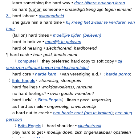
learn something the hard way
•
door bittere ervaring leren
be hard
(up)on
someone
•
onaardig/streng zijn tegen iemand
3
hard labour
•
dwangarbeid
she gave him a hard time
•
hij kreeg het zwaar te verduren van
haar
(fall on) hard times
•
moeilijke tijden (beleven)
hard to believe
•
moeilijk te geloven
hard of hearing
•
slechthorend, hardhorend
¶
hard cash
•
baar geld, kende munt
〈
computer
〉
they preferred hard copy to soft copy
•
zij
verkozen uitdraai boven beeldschermtekst
hard core
•
harde kern
〈van vereniging e.d.〉
;
harde porno
;
〈
Brits-Engels
〉
steenslag, steengruis
hard feelings
•
wrok(gevoelens), rancune
no hard feelings?
•
even goede vrienden?
hard luck/
〈
Brits-Engels
〉
lines
•
pech, tegenslag
as hard as nails
•
ongevoelig, onverzoenlijk
a hard nut to crack
•
een harde noot (om te kraken)
;
een stug
persoon
〈
Brits-Engels
〉
hard shoulder
•
vluchtstrook
play hard to get
•
moeilijk doen, zich ongenaakbaar opstellen