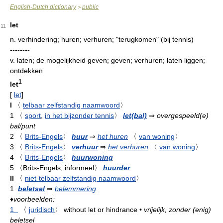
English-Dutch dictionary
public
>
let
11
n.
verhindering; huren; verhuren; "terugkomen" (bij tennis)
--------
v.
laten; de mogelijkheid geven; geven; verhuren; laten liggen;
ontdekken
1
let
[
let
]
I
〈
telbaar zelfstandig naamwoord
〉
1
〈
sport
,
in het bijzonder tennis
〉
let(bal)
⇒
overgespeeld(e)
bal/punt
2
〈
Brits-Engels
〉
huur
⇒
het huren
〈
van woning
〉
3
〈
Brits-Engels
〉
verhuur
⇒
het verhuren
〈
van woning
〉
4
〈
Brits-Engels
〉
huurwoning
5
〈Brits-Engels; informeel〉
huurder
II
〈
niet-telbaar zelfstandig naamwoord
〉
1
beletsel
⇒
belemmering
♦
voorbeelden:
1
〈
juridisch
〉
without let or hindrance
•
vrijelijk, zonder (enig)
beletsel