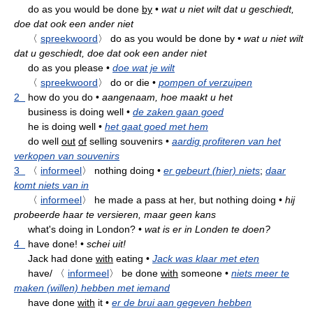
do as you would be done
by
•
wat u niet wilt dat u geschiedt,
doe dat ook een ander niet
〈
spreekwoord
〉
do as you would be done by
•
wat u niet wilt
dat u geschiedt, doe dat ook een ander niet
do as you please
•
doe wat je wilt
〈
spreekwoord
〉
do or die
•
pompen of verzuipen
2
how do you do
•
aangenaam, hoe maakt u het
business is doing well
•
de zaken gaan goed
he is doing well
•
het gaat goed met hem
do well
out
of
selling souvenirs
•
aardig profiteren van het
verkopen van souvenirs
3
〈
informeel
〉
nothing doing
•
er gebeurt (hier) niets
;
daar
komt niets van in
〈
informeel
〉
he made a pass at her, but nothing doing
•
hij
probeerde haar te versieren, maar geen kans
what's doing in London?
•
wat is er in Londen te doen?
4
have done!
•
schei uit!
Jack had done
with
eating
•
Jack was klaar met eten
have/
〈
informeel
〉
be done
with
someone
•
niets meer te
maken (willen) hebben met iemand
have done
with
it
•
er de brui aan gegeven hebben