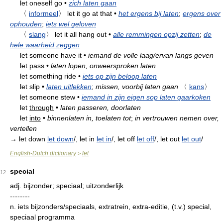
let oneself go
•
zich laten gaan
〈
informeel
〉
let it go at that
•
het ergens bij laten
;
ergens over
ophouden
;
iets wel geloven
〈
slang
〉
let it all hang out
•
alle remmingen opzij zetten
;
de
hele waarheid zeggen
let someone have it
•
iemand de volle laag/ervan langs geven
let pass
•
laten lopen, onweersproken laten
let something ride
•
iets op zijn beloop laten
let slip
•
laten uitlekken
;
missen, voorbij laten gaan
〈
kans
〉
let someone stew
•
iemand in zijn eigen sop laten gaarkoken
let
through
•
laten passeren, doorlaten
let
into
•
binnenlaten in, toelaten tot
;
in vertrouwen nemen over,
vertellen
→ let down
let down
/, let in
let in
/, let off
let off
/, let out
let out
/
English-Dutch dictionary
let
>
special
12
adj.
bijzonder; speciaal; uitzonderlijk
--------
n.
iets bijzonders/speciaals, extratrein, extra-editie, (t.v.) special,
speciaal programma