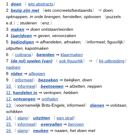
1
doen
〈
iets abstracts
〉
2
bezig zijn met
〈iets concreets/bestaands〉
⇒
doen;
opknappen, in orde brengen, herstellen; oplossen
〈puzzels
e.d.〉
; studeren
〈enz.〉
3
maken
⇒
doen ontstaan/worden
4
(aan)doen
⇒
geven, veroorzaken
5
beëindigen
⇒
afhandelen, afmaken;
〈informeel; figuurlijk〉
uitputten, kapotmaken
6
〈
culinaria
〉
bereiden
⇒
klaarmaken
7
(de rol) spelen (van)
〈
ook figuurlijk
〉
⇒
〈
bij uitbreiding
〉
nadoen
8
rijden
⇒
afleggen
9
〈
informeel
〉
bezoeken
⇒
bekijken, doen
10
〈
informeel
〉
beetnemen
⇒
afzetten, neppen
11
handelen in
⇒
verkopen, hebben
12
ontvangen
⇒
onthalen
13
〈voornamelijk Brits-Engels; informeel〉
dienen
⇒
volstaan,
schikken
14
〈
slang
〉
uitzitten
〈
een straf
〉
15
〈
informeel
〉
overvallen
⇒
beroven
16
〈
slang
〉
neuken
⇒
naaien, het doen met