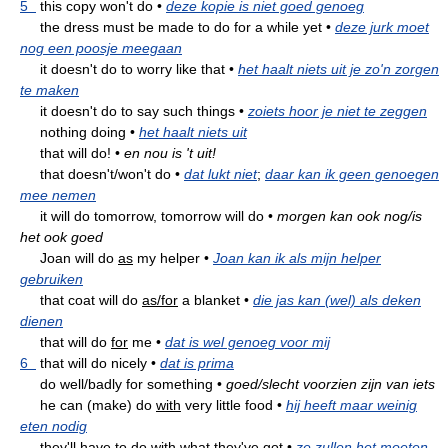
5
this copy won't do
•
deze kopie is niet goed genoeg
the dress must be made to do for a while yet
•
deze jurk moet
nog een poosje meegaan
it doesn't do to worry like that
•
het haalt niets uit je zo'n zorgen
te maken
it doesn't do to say such things
•
zoiets hoor je niet te zeggen
nothing doing
•
het haalt niets uit
that will do!
•
en nou is 't uit!
that doesn't/won't do
•
dat lukt niet
;
daar kan ik geen genoegen
mee nemen
it will do tomorrow, tomorrow will do
•
morgen kan ook nog/is
het ook goed
Joan will do
as
my helper
•
Joan kan ik als mijn helper
gebruiken
that coat will do
as/for
a blanket
•
die jas kan (wel) als deken
dienen
that will do
for
me
•
dat is wel genoeg voor mij
6
that will do nicely
•
dat is prima
do well/badly for something
•
goed/slecht voorzien zijn van iets
he can (make) do
with
very little food
•
hij heeft maar weinig
eten nodig
they'll have to do
with
what they've got
•
ze zullen het moeten