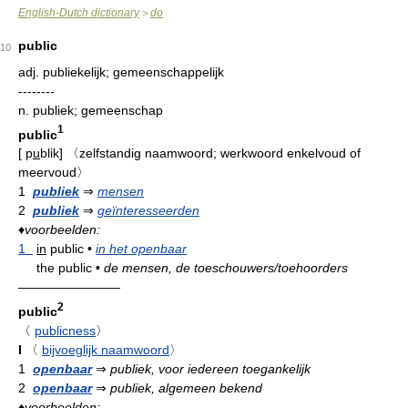
English-Dutch dictionary
do
>
public
10
adj.
publiekelijk; gemeenschappelijk
--------
n.
publiek; gemeenschap
1
public
[
p
u
blik
]
〈zelfstandig naamwoord; werkwoord enkelvoud of
meervoud〉
1
publiek
⇒
mensen
2
publiek
⇒
geïnteresseerden
♦
voorbeelden:
1
in
public
•
in het openbaar
the public
•
de mensen, de toeschouwers/toehoorders
————————
2
public
〈
publicness
〉
I
〈
bijvoeglijk naamwoord
〉
1
openbaar
⇒
publiek, voor iedereen toegankelijk
2
openbaar
⇒
publiek, algemeen bekend
♦
voorbeelden: