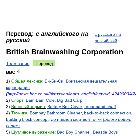
Перевод:
с английского на
с русского на
русский
английский
British Brainwashing Corporation
Толкование
Перевод
BBC
1
1)
Общая лексика:
Би-Би-Си
,
Британская вещательная
корпорация
(http://news.bbc.co.uk/hi/russian/learn_english/newsid_4249000/4
2)
Спорт:
Bam Bam Cole
,
Big Bad Carp
3)
Военный термин:
Battery Box Cover
,
broadband chaff
4)
Техника:
Bombay Bathroom Cleaner
,
back-to-back connection
,
building block concept
,
до нижней мёртвой точки
(before bottom
centre)
5)
Шутливое выражение:
Bad Boy Channel
,
Beastie Boys