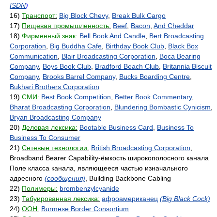
ISDN
)
16)
Транспорт:
Big Block Chevy
,
Break Bulk Cargo
17)
Пищевая промышленность:
Beef
,
Bacon
,
And Cheddar
18)
Фирменный знак:
Bell Book And Candle
,
Bert Broadcasting
Corporation
,
Big Buddha Cafe
,
Birthday Book Club
,
Black Box
Communication
,
Blair Broadcasting Corporation
,
Boca Bearing
Company
,
Boys Book Club
,
Bradford Beach Club
,
Britannia Biscuit
Company
,
Brooks Barrel Company
,
Bucks Boarding Centre
,
Bukhari Brothers Corporation
19)
СМИ:
Best Book Competition
,
Better Book Commentary
,
Bharat Broadcasting Corporation
,
Blundering Bombastic Cynicism
,
Bryan Broadcasting Company
20)
Деловая лексика:
Bootable Business Card
,
Business To
Business To Consumer
21)
Сетевые технологии:
British Broadcasting Corporation
,
Broadband Bearer Capability-ёмкость широкополосного канала
Поле класса канала, являющееся частью изначального
адресного
(сообщения)
, Building Backbone Cabling
22)
Полимеры:
brombenzylcyanide
23)
Табуированная лексика:
афроамериканец
(Big Black Cock)
24)
ООН:
Burmese Border Consortium