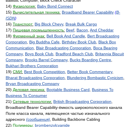
Ballistic Computer, Block Check Character
14)
Физиология:
Baby Bond Connect
15)
Вычислительная техника:
Broadband Bearer Capability
(
B-
ISDN
)
16)
Транспорт:
Big Block Chevy
,
Break Bulk Cargo
17)
Пищевая промышленность:
Beef
,
Bacon
,
And Cheddar
18)
Фирменный знак:
Bell Book And Candle
,
Bert Broadcasting
Corporation
,
Big Buddha Cafe
,
Birthday Book Club
,
Black Box
Communication
,
Blair Broadcasting Corporation
,
Boca Bearing
Company
,
Boys Book Club
,
Bradford Beach Club
,
Britannia Biscuit
Company
,
Brooks Barrel Company
,
Bucks Boarding Centre
,
Bukhari Brothers Corporation
19)
СМИ:
Best Book Competition
,
Better Book Commentary
,
Bharat Broadcasting Corporation
,
Blundering Bombastic Cynicism
,
Bryan Broadcasting Company
20)
Деловая лексика:
Bootable Business Card
,
Business To
Business To Consumer
21)
Сетевые технологии:
British Broadcasting Corporation
,
Broadband Bearer Capability-ёмкость широкополосного канала
Поле класса канала, являющееся частью изначального
адресного
(сообщения)
, Building Backbone Cabling
22)
Полимеры:
brombenzylcyanide