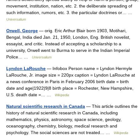
movement, institution, nation, etc. 2. the deliberate spreading of
such information, rumors, etc. 3. the particular doctrines or… …
Universalium
Orwell, George
— orig. Eric Arthur Blair born 1903, Motihari,
Bengal, India died Jan. 21, 1950, London, Eng. British novelist,
essayist, and critic. Instead of accepting a scholarship to a
university, Orwell went to Burma to serve in the Indian Imperial
Police… …
Universalium
Lyndon LaRouche
— Infobox Person name = Lyndon Hermyle
LaRouche, Jr. image size = 220px caption = Lyndon LaRouche at
a news conference in Paris in February 2006 birth date = birth
date and age|1922|9|8 birth place = Rochester, New Hampshire,
U.S. death date =… …
Wikipedia
Natural scientific research in Canada
— This article outlines the
history of natural scientific research in Canada, including
mathematics, physics, astronomy, space science, geology,
oceanography, chemistry, biology, medical research and
psychology. The social sciences are not treated… …
Wikipedia