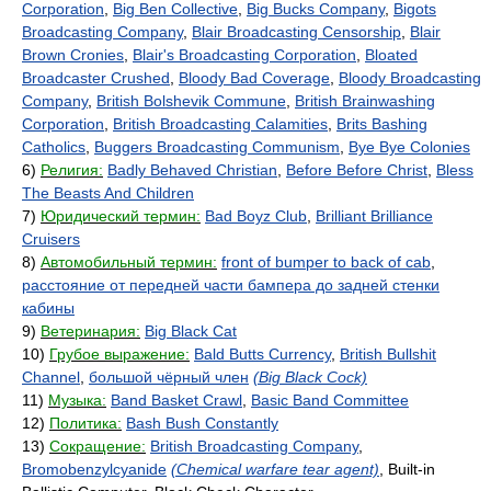
Corporation
,
Big Ben Collective
,
Big Bucks Company
,
Bigots
Broadcasting Company
,
Blair Broadcasting Censorship
,
Blair
Brown Cronies
,
Blair's Broadcasting Corporation
,
Bloated
Broadcaster Crushed
,
Bloody Bad Coverage
,
Bloody Broadcasting
Company
,
British Bolshevik Commune
,
British Brainwashing
Corporation
,
British Broadcasting Calamities
,
Brits Bashing
Catholics
,
Buggers Broadcasting Communism
,
Bye Bye Colonies
6)
Религия:
Badly Behaved Christian
,
Before Before Christ
,
Bless
The Beasts And Children
7)
Юридический термин:
Bad Boyz Club
,
Brilliant Brilliance
Cruisers
8)
Автомобильный термин:
front of bumper to back of cab
,
расстояние от передней части бампера до задней стенки
кабины
9)
Ветеринария:
Big Black Cat
10)
Грубое выражение:
Bald Butts Currency
,
British Bullshit
Channel
,
большой чёрный член
(Big Black Cock)
11)
Музыка:
Band Basket Crawl
,
Basic Band Committee
12)
Политика:
Bash Bush Constantly
13)
Сокращение:
British Broadcasting Company
,
Bromobenzylcyanide
(Chemical warfare tear agent)
, Built-in