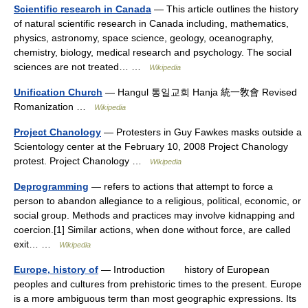
Scientific research in Canada
— This article outlines the history
of natural scientific research in Canada including, mathematics,
physics, astronomy, space science, geology, oceanography,
chemistry, biology, medical research and psychology. The social
sciences are not treated… …
Wikipedia
Unification Church
— Hangul 통일교회 Hanja 統一敎會 Revised
Romanization …
Wikipedia
Project Chanology
— Protesters in Guy Fawkes masks outside a
Scientology center at the February 10, 2008 Project Chanology
protest. Project Chanology …
Wikipedia
Deprogramming
— refers to actions that attempt to force a
person to abandon allegiance to a religious, political, economic, or
social group. Methods and practices may involve kidnapping and
coercion.[1] Similar actions, when done without force, are called
exit… …
Wikipedia
Europe, history of
— Introduction history of European
peoples and cultures from prehistoric times to the present. Europe
is a more ambiguous term than most geographic expressions. Its