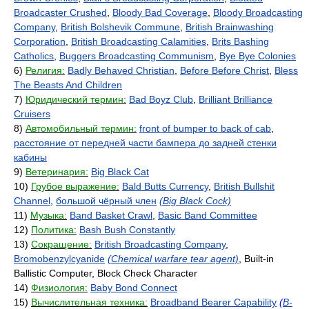
Broadcaster Crushed
,
Bloody Bad Coverage
,
Bloody Broadcasting
Company
,
British Bolshevik Commune
,
British Brainwashing
Corporation
,
British Broadcasting Calamities
,
Brits Bashing
Catholics
,
Buggers Broadcasting Communism
,
Bye Bye Colonies
6)
Религия:
Badly Behaved Christian
,
Before Before Christ
,
Bless
The Beasts And Children
7)
Юридический термин:
Bad Boyz Club
,
Brilliant Brilliance
Cruisers
8)
Автомобильный термин:
front of bumper to back of cab
,
расстояние от передней части бампера до задней стенки
кабины
9)
Ветеринария:
Big Black Cat
10)
Грубое выражение:
Bald Butts Currency
,
British Bullshit
Channel
,
большой чёрный член
(Big Black Cock)
11)
Музыка:
Band Basket Crawl
,
Basic Band Committee
12)
Политика:
Bash Bush Constantly
13)
Сокращение:
British Broadcasting Company
,
Bromobenzylcyanide
(Chemical warfare tear agent)
, Built-in
Ballistic Computer, Block Check Character
14)
Физиология:
Baby Bond Connect
15)
Вычислительная техника:
Broadband Bearer Capability
(
B-