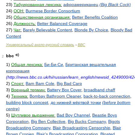
23)
Табуированная лексика:
афроамериканец
(Big Black Cock)
24)
ООН:
Burmese Border Consortium
25)
Общественная организация:
Better Benefits Coalition
26)
Должность:
Better Balanced Coverage
27)
Чат:
Barely Believable Content
,
Blonde By Choice
,
Bloody Bad
Content
Универсальный англо-русский словарь
BBC
>
bbc
2
1)
Общая лексика:
Би-Би-Си
,
Британская вещательная
корпорация
(http://news.bbc.co.uk/hi/russian/learn_english/newsid_4249000/4
2)
Спорт:
Bam Bam Cole
,
Big Bad Carp
3)
Военный термин:
Battery Box Cover
,
broadband chaff
4)
Техника:
Bombay Bathroom Cleaner
,
back-to-back connection
,
building block concept
,
до нижней мёртвой точки
(before bottom
centre)
5)
Шутливое выражение:
Bad Boy Channel
,
Beastie Boys
Corporation
,
Big Ben Collective
,
Big Bucks Company
,
Bigots
Broadcasting Company
,
Blair Broadcasting Censorship
,
Blair
Brown Cronies
,
Blair's Broadcasting Corporation
,
Bloated