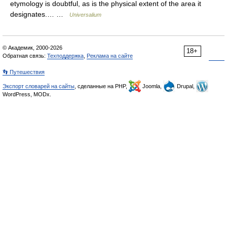
etymology is doubtful, as is the physical extent of the area it
designates.… …
Universalium
© Академик, 2000-2026
18+
Обратная связь:
Техподдержка
,
Реклама на сайте
👣 Путешествия
Экспорт словарей на сайты
, сделанные на PHP,
Joomla,
Drupal,
WordPress, MODx.