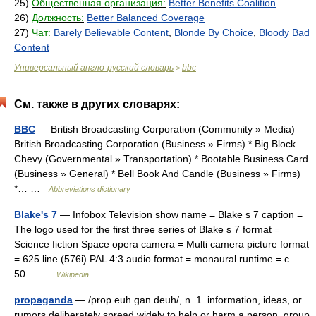
25)
Общественная организация:
Better Benefits Coalition
26)
Должность:
Better Balanced Coverage
27)
Чат:
Barely Believable Content
,
Blonde By Choice
,
Bloody Bad
Content
Универсальный англо-русский словарь
bbc
>
См. также в других словарях:
BBC
— British Broadcasting Corporation (Community » Media)
British Broadcasting Corporation (Business » Firms) * Big Block
Chevy (Governmental » Transportation) * Bootable Business Card
(Business » General) * Bell Book And Candle (Business » Firms)
*… …
Abbreviations dictionary
Blake's 7
— Infobox Television show name = Blake s 7 caption =
The logo used for the first three series of Blake s 7 format =
Science fiction Space opera camera = Multi camera picture format
= 625 line (576i) PAL 4:3 audio format = monaural runtime = c.
50… …
Wikipedia
propaganda
— /prop euh gan deuh/, n. 1. information, ideas, or
rumors deliberately spread widely to help or harm a person, group,