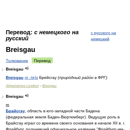
Перевод:
с немецкого на
с русского на
русский
немецкий
Breisgau
Толкование
Перевод
Breisgau
1
Breisgau
m -(e)s
Брейсгау
(приро́дный райо́н в ФРГ)
Allgemeines Lexikon
Breisgau
>
Breisgau
2
m
Брайсгау
, область в юго-западной части Бадена
(федеральная земля Баден-Вюртемберг). Ведущую роль в
Брайсгау играл со времени своего основания в начале XII в. г.
Фрайбург, получивший официальное название "Фрайбург-им-