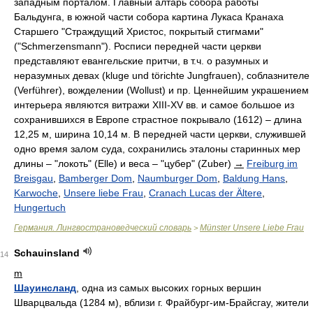
западным порталом. Главный алтарь собора работы
Бальдунга, в южной части собора картина Лукаса Кранаха
Старшего "Страждущий Христос, покрытый стигмами"
("Schmerzensmann"). Росписи передней части церкви
представляют евангельские притчи, в т.ч. о разумных и
неразумных девах (kluge und törichte Jungfrauen), соблазнителе
(Verführer), вожделении (Wollust) и пр. Ценнейшим украшением
интерьера являются витражи XIII-XV вв. и самое большое из
сохранившихся в Европе страстное покрывало (1612) – длина
12,25 м, ширина 10,14 м. В передней части церкви, служившей
одно время залом суда, сохранились эталоны старинных мер
длины – "локоть" (Elle) и веса – "цубер" (Zuber)
→
Freiburg im
Breisgau
,
Bamberger Dom
,
Naumburger Dom
,
Baldung Hans
,
Karwoche
,
Unsere liebe Frau
,
Cranach Lucas der Ältere
,
Hungertuch
Германия. Лингвострановедческий словарь
Münster Unsere Liebe Frau
>
Schauinsland
14
m
Шауинсланд
, одна из самых высоких горных вершин
Шварцвальда (1284 м), вблизи г. Фрайбург-им-Брайсгау, жители