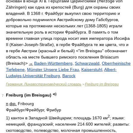
основан в конце XI в. Герцогами Церингскими (Herzöge von
Zähringen) как одна из крепостей (Burg) для охраны своих
владений. В 1368 г. Фрайбург выкупил свою территорию и
добровольно подчинился Австрийскому дому Габсбургов,
которые на протяжении нескольких лет (1368-1805) играли
значительную роль в истории Фрайбурга. В память о том
времени главная улица города носит имя императора Иосифа
II (Kaiser-Joseph-Straße), в гербе Фрайбурга те же цвета, что и
в гербе Австрии (красный и белый) <"im Breisgau" обозначает
область на месте бывшего римского поселения Brisiacum
(Breisach)>
→
Baden-Württemberg
,
Schwarzwald
,
Oberrheinische
Tiefebene
,
Münster Unsere Liebe Frau
,
Kaiserstuhl
,
Albert-
Ludwigs-Universität Freiburg
,
Barock
Германия. Лингвострановедческий словарь
Freiburg im Breisgau
>
Freiburg (im Breisgau)
7
n
фр.
Fribourg
Фрайбург/Фрейбург, Фрибур
2
1) кантон в Западной Швейцарии; площадь 1670 км
; языки:
немецкий, французский; население 214.600 жителей; развиты:
скотоводство, полеводство, молочная промышленность,