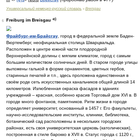
Универсальный немецко-русский словарь
Breisgau
>
Freiburg im Breisgau
6
Фрайбург-им-Брайсгау
, город в федеральной земле Баден-
Вюртемберг, неофициальная столица Шварцвальда.
Расположен в центре южной части плодородной
Верхнерейнской долины с мягким климатом, город с самым
большим количеством солнечных дней. В старом городе улицы
выложены галькой в форме орнаментов, цветных гербов,
старинных печатей и т.п., здесь проложена единственная в
своём роде сеть искусственных канальчиков общей длиной 14
километров. Излюбленная окраска фасадов в зданиях
учреждений – красная, особенно красив Торговый дом XVI в. В
городе много фонтанов, памятников. Ритм жизни в городе
определяет университет, основанный в 1457 г. Его факультеты,
научно-исследовательские институты, клиники, библиотека,
ботанический сад расположены в нескольких городских
районах, есть своя университетская церковь (католическая),
построенная в стиле барокко в XVII в. Статус города с 1120 г.,