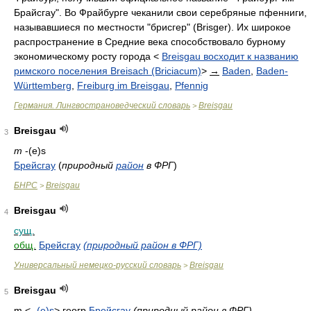
Брайсгау". Во Фрайбурге чеканили свои серебряные пфенниги,
называвшиеся по местности "брисгер" (Brisger). Их широкое
распространение в Средние века способствовало бурному
экономическому росту города <
Breisgau восходит к названию
римского поселения Breisach (Briciacum)
>
→
Baden
,
Baden-
Württemberg
,
Freiburg im Breisgau
,
Pfennig
Германия. Лингвострановедческий словарь
Breisgau
>
Breisgau
3
m
-(e)s
Брейсгау
(
природный
район
в ФРГ
)
БНРС
Breisgau
>
Breisgau
4
сущ.
общ.
Брейсгау
(природный район в ФРГ)
Универсальный немецко-русский словарь
Breisgau
>
Breisgau
5
m
<-
(e)s
>
геогр
Брейсгау
(природный район в ФРГ)