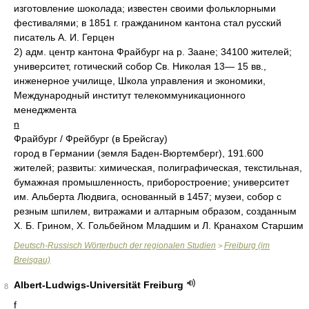
изготовление шоколада; известен своими фольклорными
фестивалями; в 1851 г. гражданином кантона стал русский
писатель А. И. Герцен
2) адм. центр кантона Фрайбург на р. Заане; 34100 жителей;
университет, готический собор Св. Николая 13— 15 вв.,
инженерное училище, Школа управления и экономики,
Международный институт телекоммуникационного
менеджмента
n
Фрайбург / Фрейбург (в Брейсгау)
город в Германии (земля Баден-Вюртемберг), 191.600
жителей; развиты: химическая, полиграфическая, текстильная,
бумажная промышленность, приборостроение; университет
им. Альберта Людвига, основанный в 1457; музеи, собор с
резным шпилем, витражами и алтарным образом, созданным
X. Б. Грином, X. Гольбейном Младшим и Л. Кранахом Старшим
Deutsch-Russisch Wörterbuch der regionalen Studien
Freiburg (im
>
Breisgau)
Albert-Ludwigs-Universität Freiburg
8
f