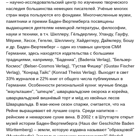
– научно-исследовательский центр по изучению творческого
наследия большинства немецких писателей. Учёные многих
стран мира пользуются его фондами. Многочисленные музеи,
памятники и премии Баден-Вюртемберга посвящены
выдающимся деятелям немецкой литературы, философии,
науки и техники, в т.ч. Шиллеру, Гёльдерлину, Уланду, Гауфу,
Мёрике, Хессе, Гегелю, Шеллингу, Хайдеггеру, Даймлеру, Бошу
и др. Баден-Вюртемберг – один из главных центров СМИ
Германии, здесь находятся издательства с большими
традициями, например, "Бадениа", (Badenia Verlag), "Бельзер-
Космос" (Belser-Cosmos Verlag), "Густав Фишер" (Gustav Fischer
Verlag), "Конрад Тайс" (Konrad Theiss Verlag). Выходят в свет
33% журналов и 22% книг от общего числа публикуемых в
Германии. Особенности региональной кухни: мучные блюда
"маульташен", "шпецле", шварцвальдские окорока и корейка,
шварцвальдский вишнёвый торт и мёд из хвойных лесов
Шварцвальда. В мае-июне сезон спаржи, считается, что на
Рейне выращивают её лучшие сорта. Среди напитков –
рейнские и неккарские сухие вина. В 2002 г. в Штутгарте открыт
музей истории Баден-Вюртемберга (Haus der Geschichte Baden
Württemberg) – земли, которую издавна называют "образцовой"
(Musterländle), "моделью немецких возможностей" (Modell