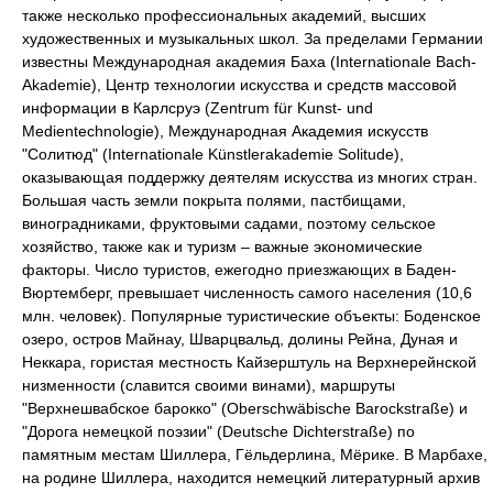
также несколько профессиональных академий, высших
художественных и музыкальных школ. За пределами Германии
известны Международная академия Баха (Internationale Bach-
Akademie), Центр технологии искусства и средств массовой
информации в Карлсруэ (Zentrum für Kunst- und
Medientechnologie), Международная Академия искусств
"Солитюд" (Internationale Künstlerakademie Solitude),
оказывающая поддержку деятелям искусства из многих стран.
Большая часть земли покрыта полями, пастбищами,
виноградниками, фруктовыми садами, поэтому сельское
хозяйство, также как и туризм – важные экономические
факторы. Число туристов, ежегодно приезжающих в Баден-
Вюртемберг, превышает численность самого населения (10,6
млн. человек). Популярные туристические объекты: Боденское
озеро, остров Майнау, Шварцвальд, долины Рейна, Дуная и
Неккара, гористая местность Кайзерштуль на Верхнерейнской
низменности (славится своими винами), маршруты
"Верхнешвабское барокко" (Oberschwäbische Barockstraße) и
"Дорога немецкой поэзии" (Deutsche Dichterstraße) по
памятным местам Шиллера, Гёльдерлина, Мёрике. В Марбахе,
на родине Шиллера, находится немецкий литературный архив