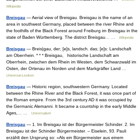
Wikipedia
Breisgau
— Aerial view of Breisgau. Breisgau is the name of an
area in southwest Germany, placed between the river Rhine and
the foothills of the Black Forest around Freiburg im Breisgau in the
state of Baden Württemberg. The district Breisgau… …
Wikipedia
Breisgau
— Breis|gau, der; [e]s, landsch. das; [e]s: Landschaft
am Oberrhein. * * * Breisgau, historische Landschaft am
Oberrhein, zwischen dem Rhein im Westen, dem Schwarzwald im
Osten, der Ortenau im Norden und dem Markgräfler Land …
Universal-Lexikon
Breisgau
— Historic region, southwestern Germany. Located
between the Rhine River and the Black Forest, it was once part of
the Roman empire. From the 3rd century AD it was occupied by
the Germanic Alemanni. It became a countship in the early Middle
Ages,… …
Universalium
Breisgau
— 1. Im Breisgau ist der Bürgermeister Schinder. 2. Im
Breisgau ist der Schinder Bürgermeister. – Eiselein, 93. Pauli
erzählt den Ursprung so: »Als ein Bürgermeister aus einem