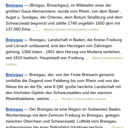
Breisgau
— (Brisgau, Brisachgau), im Mittelalter einer der
größten Gaue Alemanniens, wurde vom Rhein, von dem Basel ,
Augst u. Sundgau, der Ortenau, dem Bistum Straßburg und dem
Schwarzwald begrenzt und zählte 1748 ungefähr 1650 qkm mit
137,000 Einw.… …
Meyers Großes Konversations-Lexikon
Breisgau
— Breisgau, Landschaft in Baden, die Kreise Freiburg
und Lörrach umfassend, erst den Herzögen von Zähringen
gehörig, 1368 österr., 1801 dem Herzog von Modena verliehen,
seit 1810 badisch. Hauptstadt war Freiburg …
Kleines Konversations-
Lexikon
Breisgau
— Breisgau, der, von der Feste Breisach genannt,
umfaßte die Gegend vom Feldberg bis zum Rhein und von der
Wiese bis an die Elz, eine 8 QM. große herrliche Landschaft mit
den höchsten Gipfeln des Schwarzwaldes und der warmen
Rheinthalebene, welche… …
Herders Conversations-Lexikon
Breisgau
— Der Breisgau ist eine Region im Südwesten Baden
Württembergs mit dem Zentrum Freiburg im Breisgau, gelegen
zwischen Oberrhein und Schwarzwald. Luftbild vom Breisgau,
aufgenommen bei einer Ballonfahrt Inhaltsverzeichnis …
Deutsch