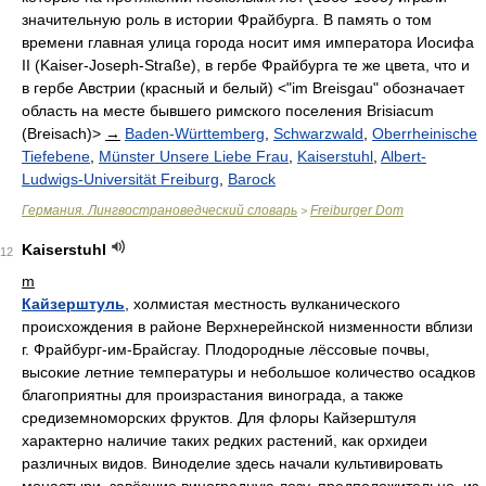
значительную роль в истории Фрайбурга. В память о том
времени главная улица города носит имя императора Иосифа
II (Kaiser-Joseph-Straße), в гербе Фрайбурга те же цвета, что и
в гербе Австрии (красный и белый) <"im Breisgau" обозначает
область на месте бывшего римского поселения Brisiacum
(Breisach)>
→
Baden-Württemberg
,
Schwarzwald
,
Oberrheinische
Tiefebene
,
Münster Unsere Liebe Frau
,
Kaiserstuhl
,
Albert-
Ludwigs-Universität Freiburg
,
Barock
Германия. Лингвострановедческий словарь
Freiburger Dom
>
Kaiserstuhl
12
m
Кайзерштуль
, холмистая местность вулканического
происхождения в районе Верхнерейнской низменности вблизи
г. Фрайбург-им-Брайсгау. Плодородные лёссовые почвы,
высокие летние температуры и небольшое количество осадков
благоприятны для произрастания винограда, а также
средиземноморских фруктов. Для флоры Кайзерштуля
характерно наличие таких редких растений, как орхидеи
различных видов. Виноделие здесь начали культивировать
монастыри, завёзшие виноградную лозу, предположительно, из