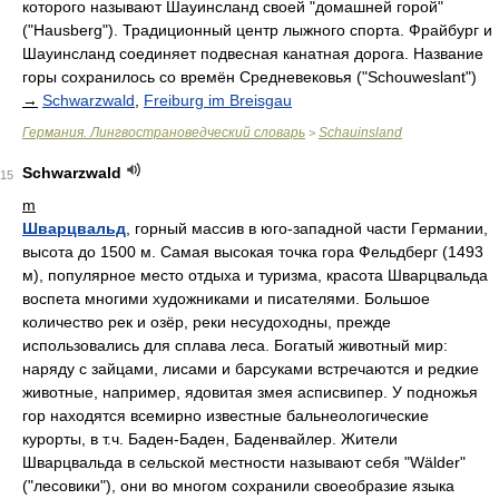
которого называют Шауинсланд своей "домашней горой"
("Hausberg"). Традиционный центр лыжного спорта. Фрайбург и
Шауинсланд соединяет подвесная канатная дорога. Название
горы сохранилось со времён Средневековья ("Schouweslant")
→
Schwarzwald
,
Freiburg im Breisgau
Германия. Лингвострановедческий словарь
Schauinsland
>
Schwarzwald
15
m
Шварцвальд
, горный массив в юго-западной части Германии,
высота до 1500 м. Самая высокая точка гора Фельдберг (1493
м), популярное место отдыха и туризма, красота Шварцвальда
воспета многими художниками и писателями. Большое
количество рек и озёр, реки несудоходны, прежде
использовались для сплава леса. Богатый животный мир:
наряду с зайцами, лисами и барсуками встречаются и редкие
животные, например, ядовитая змея асписвипер. У подножья
гор находятся всемирно известные бальнеологические
курорты, в т.ч. Баден-Баден, Баденвайлер. Жители
Шварцвальда в сельской местности называют себя "Wälder"
("лесовики"), они во многом сохранили своеобразие языка