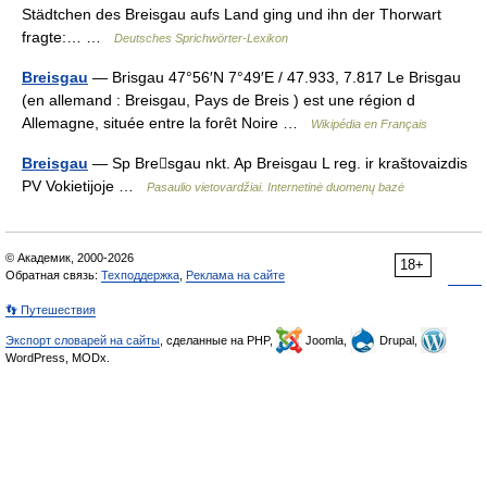
Städtchen des Breisgau aufs Land ging und ihn der Thorwart
fragte:… …
Deutsches Sprichwörter-Lexikon
Breisgau
— Brisgau 47°56′N 7°49′E / 47.933, 7.817 Le Brisgau
(en allemand : Breisgau, Pays de Breis ) est une région d
Allemagne, située entre la forêt Noire …
Wikipédia en Français
Breisgau
— Sp Bresgau nkt. Ap Breisgau L reg. ir kraštovaizdis
PV Vokietijoje …
Pasaulio vietovardžiai. Internetinė duomenų bazė
© Академик, 2000-2026
18+
Обратная связь:
Техподдержка
,
Реклама на сайте
👣 Путешествия
Экспорт словарей на сайты
, сделанные на PHP,
Joomla,
Drupal,
WordPress, MODx.