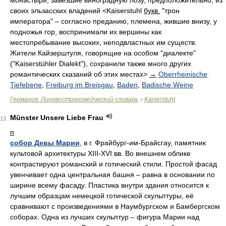
своих эльзасских владений <Kaiserstuhl
букв.
"трон
императора" – согласно преданию, племена, жившие внизу, у
подножья гор, воспринимали их вершины как
местопребывание высоких, неподвластных им существ.
Жители Кайзерштуля, говорящие на особом "диалекте"
("Kaiserstühler Dialekt"), сохранили также много других
романтических сказаний об этих местах>
→
Oberrheinische
Tiefebene
,
Freiburg im Breisgau
,
Baden
,
Badische Weine
Германия. Лингвострановедческий словарь
Kaiserstuhl
>
Münster Unsere Liebe Frau
13
n
собор Девы Марии
, в г. Фрайбург-им-Брайсгау, памятник
культовой архитектуры XIII-XVI вв. Во внешнем облике
контрастируют романский и готический стили. Простой фасад
увенчивает одна центральная башня – равна в основании по
ширине всему фасаду. Пластика внутри здания относится к
лучшим образцам немецкой готической скульптуры, её
сравнивают с произведениями в Наумбургском и Бамбергском
соборах. Одна из лучших скульптур – фигура Марии над