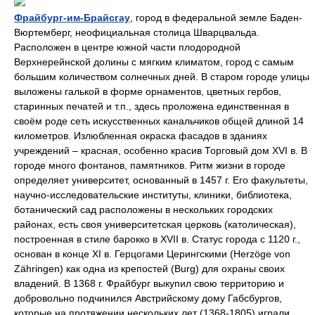
Фрайбург-им-Брайсгау
, город в федеральной земле Баден-
Вюртемберг, неофициальная столица Шварцвальда.
Расположен в центре южной части плодородной
Верхнерейнской долины с мягким климатом, город с самым
большим количеством солнечных дней. В старом городе улицы
выложены галькой в форме орнаментов, цветных гербов,
старинных печатей и т.п., здесь проложена единственная в
своём роде сеть искусственных канальчиков общей длиной 14
километров. Излюбленная окраска фасадов в зданиях
учреждений – красная, особенно красив Торговый дом XVI в. В
городе много фонтанов, памятников. Ритм жизни в городе
определяет университет, основанный в 1457 г. Его факультеты,
научно-исследовательские институты, клиники, библиотека,
ботанический сад расположены в нескольких городских
районах, есть своя университетская церковь (католическая),
построенная в стиле барокко в XVII в. Статус города с 1120 г.,
основан в конце XI в. Герцогами Церингскими (Herzöge von
Zähringen) как одна из крепостей (Burg) для охраны своих
владений. В 1368 г. Фрайбург выкупил свою территорию и
добровольно подчинился Австрийскому дому Габсбургов,
которые на протяжении нескольких лет (1368-1805) играли