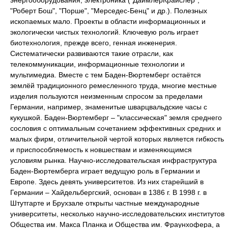
"Роберт Бош", "Порше", "Мерседес-Бенц" и др.). Полезных
ископаемых мало. Проекты в области информационных и
экологически чистых технологий. Ключевую роль играет
биотехнология, прежде всего, генная инженерия.
Систематически развиваются такие отрасли, как
телекоммуникации, информационные технологии и
мультимедиа. Вместе с тем Баден-Вюртемберг остаётся
землёй традиционного ремесленного труда, многие местные
изделия пользуются неизменным спросом за пределами
Германии, например, знаменитые шварцвальдские часы с
кукушкой. Баден-Вюртемберг – "классическая" земля среднего
сословия с оптимальным сочетанием эффективных средних и
малых фирм, отличительной чертой которых является гибкость
и приспособляемость к новшествам и изменяющимся
условиям рынка. Научно-исследовательская инфраструктура
Баден-Вюртемберга играет ведущую роль в Германии и
Европе. Здесь девять университетов. Из них старейший в
Германии – Хайдельбергский, основан в 1386 г. В 1998 г. в
Штутгарте и Брухзале открыты частные международные
университеты, несколько научно-исследовательских институтов
Общества им. Макса Планка и Общества им. Фраунхофера, а