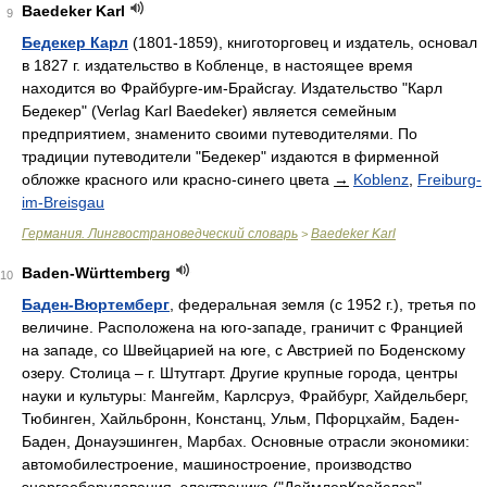
Baedeker Karl
9
Бедекер Карл
(1801-1859), книготорговец и издатель, основал
в 1827 г. издательство в Кобленце, в настоящее время
находится во Фрайбурге-им-Брайсгау. Издательство "Карл
Бедекер" (Verlag Karl Baedeker) является семейным
предприятием, знаменито своими путеводителями. По
традиции путеводители "Бедекер" издаются в фирменной
обложке красного или красно-синего цвета
→
Koblenz
,
Freiburg-
im-Breisgau
Германия. Лингвострановедческий словарь
Baedeker Karl
>
Baden-Württemberg
10
Баден-Вюртемберг
, федеральная земля (с 1952 г.), третья по
величине. Расположена на юго-западе, граничит с Францией
на западе, со Швейцарией на юге, с Австрией по Боденскому
озеру. Столица – г. Штутгарт. Другие крупные города, центры
науки и культуры: Мангейм, Карлсруэ, Фрайбург, Хайдельберг,
Тюбинген, Хайльбронн, Констанц, Ульм, Пфорцхайм, Баден-
Баден, Донауэшинген, Марбах. Основные отрасли экономики:
автомобилестроение, машиностроение, производство
энергооборудования, электроника ("ДаймлерКрайслер",