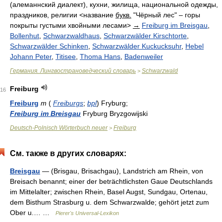
(алеманнский диалект), кухни, жилища, национальной одежды,
праздников, религии <название
букв.
"Чёрный лес" – горы
покрыты густыми хвойными лесами>
→
Freiburg im Breisgau
,
Bollenhut
,
Schwarzwaldhaus
,
Schwarzwälder Kirschtorte
,
Schwarzwälder Schinken
,
Schwarzwälder Kuckucksuhr
,
Hebel
Johann Peter
,
Titisee
,
Thoma Hans
,
Badenweiler
Германия. Лингвострановедческий словарь
Schwarzwald
>
Freiburg
16
Freiburg
m
(
Freiburgs
;
bpl
) Fryburg;
Freiburg im Breisgau
Fryburg Bryzgowijski
Deutsch-Polnisch Wörterbuch neuer
Freiburg
>
См. также в других словарях:
Breisgau
— (Brisgau, Brisachgau), Landstrich am Rhein, von
Breisach benannt; einer der beträchtlichsten Gaue Deutschlands
im Mittelalter; zwischen Rhein, Basel Augst, Sundgau, Ortenau,
dem Bisthum Strasburg u. dem Schwarzwalde; gehört jetzt zum
Ober u.… …
Pierer's Universal-Lexikon