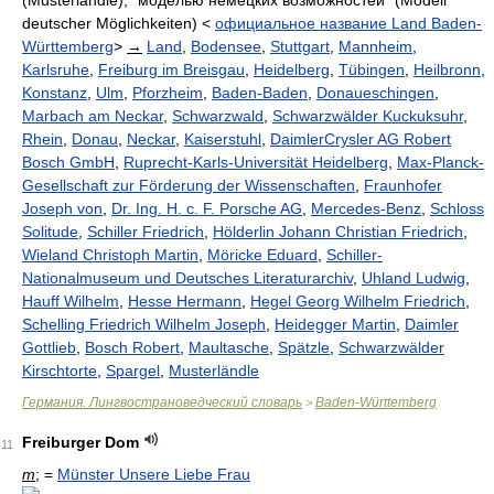
deutscher Möglichkeiten) <
официальное название Land Baden-
Württemberg
>
→
Land
,
Bodensee
,
Stuttgart
,
Mannheim
,
Karlsruhe
,
Freiburg im Breisgau
,
Heidelberg
,
Tübingen
,
Heilbronn
,
Konstanz
,
Ulm
,
Pforzheim
,
Baden-Baden
,
Donaueschingen
,
Marbach am Neckar
,
Schwarzwald
,
Schwarzwälder Kuckuksuhr
,
Rhein
,
Donau
,
Neckar
,
Kaiserstuhl
,
DaimlerCrysler AG Robert
Bosch GmbH
,
Ruprecht-Karls-Universität Heidelberg
,
Max-Planck-
Gesellschaft zur Förderung der Wissenschaften
,
Fraunhofer
Joseph von
,
Dr. Ing. H. c. F. Porsche AG
,
Mercedes-Benz
,
Schloss
Solitude
,
Schiller Friedrich
,
Hölderlin Johann Christian Friedrich
,
Wieland Christoph Martin
,
Möricke Eduard
,
Schiller-
Nationalmuseum und Deutsches Literaturarchiv
,
Uhland Ludwig
,
Hauff Wilhelm
,
Hesse Hermann
,
Hegel Georg Wilhelm Friedrich
,
Schelling Friedrich Wilhelm Joseph
,
Heidegger Martin
,
Daimler
Gottlieb
,
Bosch Robert
,
Maultasche
,
Spätzle
,
Schwarzwälder
Kirschtorte
,
Spargel
,
Musterländle
Германия. Лингвострановедческий словарь
Baden-Württemberg
>
Freiburger Dom
11
m
; =
Münster Unsere Liebe Frau