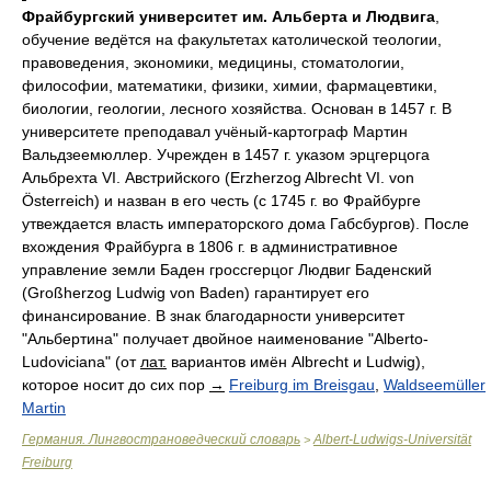
Фрайбургский университет им. Альберта и Людвига
,
обучение ведётся на факультетах католической теологии,
правоведения, экономики, медицины, стоматологии,
философии, математики, физики, химии, фармацевтики,
биологии, геологии, лесного хозяйства. Основан в 1457 г. В
университете преподавал учёный-картограф Мартин
Вальдзеемюллер. Учрежден в 1457 г. указом эрцгерцога
Альбрехта VI. Австрийского (Erzherzog Albrecht VI. von
Österreich) и назван в его честь (с 1745 г. во Фрайбурге
утвеждается власть императорского дома Габсбургов). После
вхождения Фрайбурга в 1806 г. в административное
управление земли Баден гроссгерцог Людвиг Баденский
(Großherzog Ludwig von Baden) гарантирует его
финансирование. В знак благодарности университет
"Альбертина" получает двойное наименование "Alberto-
Ludoviciana" (от
лат.
вариантов имён Albrecht и Ludwig),
которое носит до сих пор
→
Freiburg im Breisgau
,
Waldseemüller
Martin
Германия. Лингвострановедческий словарь
Albert-Ludwigs-Universität
>
Freiburg