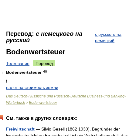
Перевод:
с немецкого на
с русского на
русский
немецкий
Bodenwertsteuer
Толкование
Перевод
Bodenwertsteuer
1
f
налог на стоимость земли
Das Deutsch-Russische und Russisch-Deutsche Business-und Banking-
Wörterbuch
Bodenwertsteuer
>
См. также в других словарях:
Freiwirtschaft
— Silvio Gesell (1862 1930), Begründer der
Freiwirtschaftslehre Freiwirtschaft ist ein Wirtschaftsmodell, das