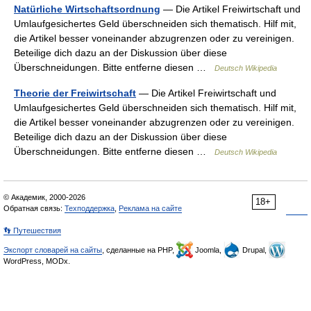
Natürliche Wirtschaftsordnung
— Die Artikel Freiwirtschaft und
Umlaufgesichertes Geld überschneiden sich thematisch. Hilf mit,
die Artikel besser voneinander abzugrenzen oder zu vereinigen.
Beteilige dich dazu an der Diskussion über diese
Überschneidungen. Bitte entferne diesen …
Deutsch Wikipedia
Theorie der Freiwirtschaft
— Die Artikel Freiwirtschaft und
Umlaufgesichertes Geld überschneiden sich thematisch. Hilf mit,
die Artikel besser voneinander abzugrenzen oder zu vereinigen.
Beteilige dich dazu an der Diskussion über diese
Überschneidungen. Bitte entferne diesen …
Deutsch Wikipedia
© Академик, 2000-2026
18+
Обратная связь:
Техподдержка
,
Реклама на сайте
👣 Путешествия
Экспорт словарей на сайты
, сделанные на PHP,
Joomla,
Drupal,
WordPress, MODx.