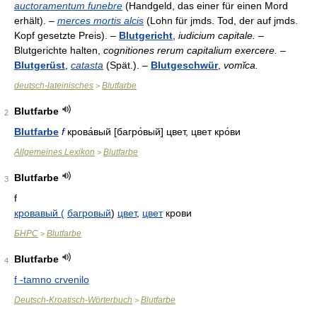
auctoramentum funebre
(Handgeld, das einer für einen Mord
erhält). –
merces mortis alcis
(Lohn für jmds. Tod, der auf jmds.
Kopf gesetzte Preis). –
Blutgericht
,
iudicium capitale.
–
Blutgerichte halten,
cognitiones rerum capitalium exercere.
–
Blutgerüst
,
catasta
(Spät.). –
Blutgeschwür
,
vomĭca.
deutsch-lateinisches
Blutfarbe
>
Blutfarbe
2
Blutfarbe
f
крова́вый [багро́вый] цвет, цвет кро́ви
Allgemeines Lexikon
Blutfarbe
>
Blutfarbe
3
f
кровавый (
багровый
)
цвет
,
цвет
крови
БНРС
Blutfarbe
>
Blutfarbe
4
f -tamno crvenilo
Deutsch-Kroatisch-Wörterbuch
Blutfarbe
>