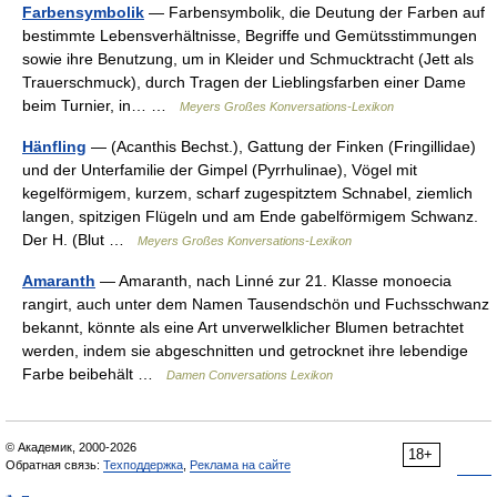
Farbensymbolik
— Farbensymbolik, die Deutung der Farben auf
bestimmte Lebensverhältnisse, Begriffe und Gemütsstimmungen
sowie ihre Benutzung, um in Kleider und Schmucktracht (Jett als
Trauerschmuck), durch Tragen der Lieblingsfarben einer Dame
beim Turnier, in… …
Meyers Großes Konversations-Lexikon
Hänfling
— (Acanthis Bechst.), Gattung der Finken (Fringillidae)
und der Unterfamilie der Gimpel (Pyrrhulinae), Vögel mit
kegelförmigem, kurzem, scharf zugespitztem Schnabel, ziemlich
langen, spitzigen Flügeln und am Ende gabelförmigem Schwanz.
Der H. (Blut …
Meyers Großes Konversations-Lexikon
Amaranth
— Amaranth, nach Linné zur 21. Klasse monoecia
rangirt, auch unter dem Namen Tausendschön und Fuchsschwanz
bekannt, könnte als eine Art unverwelklicher Blumen betrachtet
werden, indem sie abgeschnitten und getrocknet ihre lebendige
Farbe beibehält …
Damen Conversations Lexikon
© Академик, 2000-2026
18+
Обратная связь:
Техподдержка
,
Реклама на сайте