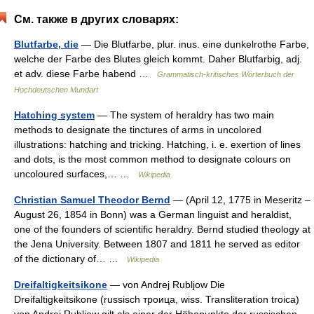
См. также в других словарях:
Blutfarbe, die
— Die Blutfarbe, plur. inus. eine dunkelrothe Farbe,
welche der Farbe des Blutes gleich kommt. Daher Blutfarbig, adj.
et adv. diese Farbe habend …
Grammatisch-kritisches Wörterbuch der
Hochdeutschen Mundart
Hatching system
— The system of heraldry has two main
methods to designate the tinctures of arms in uncolored
illustrations: hatching and tricking. Hatching, i. e. exertion of lines
and dots, is the most common method to designate colours on
uncoloured surfaces,… …
Wikipedia
Christian Samuel Theodor Bernd
— (April 12, 1775 in Meseritz –
August 26, 1854 in Bonn) was a German linguist and heraldist,
one of the founders of scientific heraldry. Bernd studied theology at
the Jena University. Between 1807 and 1811 he served as editor
of the dictionary of… …
Wikipedia
Dreifaltigkeitsikone
— von Andrej Rubljow Die
Dreifaltigkeitsikone (russisch троица, wiss. Transliteration troica)