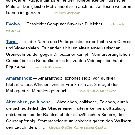
von Andrei Rubljow gilt als einer der Höhepunkte der russischen
Malerei. Das gleiche Motiv findet sich auch auf zahllosen weiteren
Ikonen im ganzen… …
Deutsch Wikipedia
Evolva
— Entwickler Computer Artworks Publisher …
Deutsch
Wikipedia
Turok
— ist der Name des Protagonisten einer Reihe von Comics
und Videospielen. Es handelt sich um einen amerikanischen
Ureinwohner, der gegen Dinosaurier kämpft. Vom ursprünglichen
Comic über die Neuauflage bis hin zu den Videospielen hat die
Figur eine …
Deutsch Wikipedia
Amarantholz
— Amarantholz, schönes Holz, von dunkler
Blutfarbe, aus WIndien, wird in Frankreich als Surrogat des
Mahagoni zu Meubles gebraucht …
Pierer's Universal-Lexikon
Abzeichen, politische
— Abzeichen, politische, Zeichen, durch
die sich äußerlich die Glieder einer Partei erkennen, oft zufällig
entstanden, so der Bundschuh der schwäbischen Bauern, der
Geusenpfennig. Stammeseigentümlichkeiten gaben den Wallisern
den Lauch, den… …
Meyers Großes Konversations-Lexikon