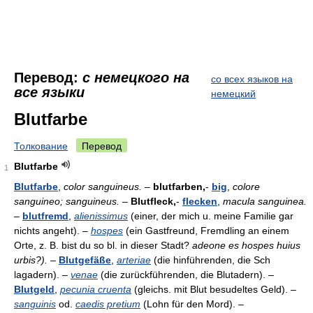
Перевод:
с немецкого на
со всех языков на
все языки
немецкий
Blutfarbe
Толкование
Перевод
Blutfarbe
1
Blutfarbe
,
color sanguineus.
–
blutfarben,
-
big
,
colore
sanguineo; sanguineus.
–
Blutfleck,
-
flecken
,
macula sanguinea.
–
blutfremd
,
alienissimus
(einer, der mich u. meine Familie gar
nichts angeht). –
hospes
(ein Gastfreund, Fremdling an einem
Orte, z. B. bist du so bl. in dieser Stadt?
adeone es hospes huius
urbis?).
–
Blutgefäße
,
arteriae
(die hinführenden, die Sch
lagadern). –
venae
(die zurückführenden, die Blutadern). –
Blutgeld
,
pecunia cruenta
(gleichs. mit Blut besudeltes Geld). –
sanguinis
od.
caedis pretium
(Lohn für den Mord). –