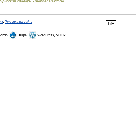
о
-
русский
словарь
Blendenelektrode
>
ка
,
Реклама на сайте
18+
omla,
Drupal,
WordPress, MODx.