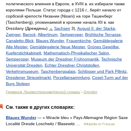
политического влияния в Европе, в XVIII в. их избирали также
королями Польши. Статус города с 1216 г., берёт начало от
сорбской крепости Низании (Nisani) на горе Ташенберг
(Taschenberg), упоминаемой в хронике начала XII в. как
Drezdany (Дреждяны)
→
Sachsen
3),
August II. der Starke
,
Zwinger
,
Barock
,
Albertinum
,
Semperoper
,
Brühlsche Terrasse
,
Canaletto-Blick
,
Blaues Wunder
,
Frauenkirche
,
Gemäldegalerie
Alte Meister
,
Gemäldegalerie Neue Meister
,
Grünes Gewölbe
,
Kupferstichkabinett
,
Mathematisch-Physikalischer Salon
,
Semperoper
,
Museum der Dresdner Frühromantik
,
Technische
Universität Dresden
,
Echter Dresdner Christstollen
,
Verkehrsmuseum
,
Taschenbergpalais
,
Schlösser und Park Pillnitz
,
Dresdener Striezelmarkt
,
Porzellansammlung
,
Cosel-Turm auf der
Burg Stolpen
Германия. Лингвострановедческий словарь
Dresden
>
См. также в других словарях:
Blaues Wunder
— « Miracle bleu » Pays Allemagne Région Saxe
Localité Dresde Loschwitz / Blasewitz …
Wikipédia en Français