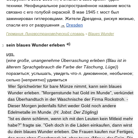
техники. Неофициальное распространённое название моста
связано с его голубой окраской. В мае 1945 г. мост был
заминирован гитлеровцами. Жители Дрездена, рискуя жизнью,
спасли его от разрушения
→
Dresden
Германия. Лингвострановедческий словарь
Blaues Wunder
>
sein blaues Wunder erleben
3
ugs.
(
eine große, unangenehme Überraschung erleben (Blau ist in
älterem Sprachgebrauch die Farbe der Täschung, Lüge)
)
поразиться; услышать, увидеть что-л. диковинное, необычное;
сильно [неприятно] удивиться
Wer Sprichwörter für bare Münze nimmt, kann sein blaues
Wunder erleben. "Morgenstunde hat Gold im Munde", verkündet
das Überhandtuch in der Waschnische der Firma Rockstroh. -
Dieser Morgen jedenfalls führt weder Gold noch andere
Edelmetalle im Munde.
(H. Jobst. Der Zögling)
"Ist es denn schlimm, wenn ich mit den Leuten kein Mitleid mehr
habe?" fragte sie. "Geh doch in die Läden einkaufen, dann wirst
du dein blaues Wunder erleben. Die Frauen kaufen nur Fertiges,