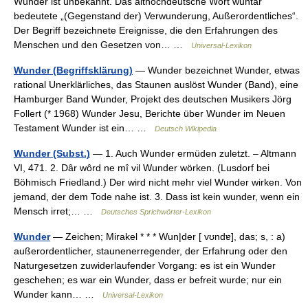
Wunder ist unbekannt. Das althochdeutsche Wort wuntar
bedeutete „(Gegenstand der) Verwunderung, Außerordentliches“.
Der Begriff bezeichnete Ereignisse, die den Erfahrungen des
Menschen und den Gesetzen von… …
Universal-Lexikon
Wunder (Begriffsklärung)
— Wunder bezeichnet Wunder, etwas
rational Unerklärliches, das Staunen auslöst Wunder (Band), eine
Hamburger Band Wunder, Projekt des deutschen Musikers Jörg
Follert (* 1968) Wunder Jesu, Berichte über Wunder im Neuen
Testament Wunder ist ein… …
Deutsch Wikipedia
Wunder (Subst.)
— 1. Auch Wunder ermüden zuletzt. – Altmann
VI, 471. 2. Dâr wôrd ne mî vil Wunder wörken. (Lusdorf bei
Böhmisch Friedland.) Der wird nicht mehr viel Wunder wirken. Von
jemand, der dem Tode nahe ist. 3. Dass ist kein wunder, wenn ein
Mensch irret;… …
Deutsches Sprichwörter-Lexikon
Wunder
— Zeichen; Mirakel * * * Wun|der [ vʊndɐ], das; s, : a)
außerordentlicher, staunenerregender, der Erfahrung oder den
Naturgesetzen zuwiderlaufender Vorgang: es ist ein Wunder
geschehen; es war ein Wunder, dass er befreit wurde; nur ein
Wunder kann… …
Universal-Lexikon