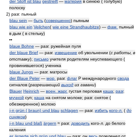
der Stoff ist blau
gestreift
—
материя
в синюю ( голубую)
полоску
2)
разг. пьяный
blau sein
—
быть
(
совершенно
) пьяным
blau wie ein
Veilchen
(
wie eine Strandhaubitze
) —
фам.
пьяный
в дым ( в стельку)
••
blaue Bohne
— разг. ружейная пуля
der blaue Brief
— разг.
извещение
об увольнении
(
с работы, в
отставку
)
;
письмо
учителя родителям неуспевающего (
провинившегося) ученика
blaue Jungs
— разг. матросы
der Blaue Peter
—
мор.
разг.
флаг
Р международного
свода
сигналов
(
разрешающий
выход
из гавани
)
Blauer
Heinrich
—
воен. жарг.
густая перловая
каша
;
разг
.
мучной
суп;
каша
на снятом молоке; разг. снятое (
обезжиренное) молоко
j-n grün ( braun) und blau
schlagen
— разг.
избить
кого-л.
(
до
синяков
)
j-n blau und blaß
ärgern
≈ разг.
доводить
кого-л. до белого
каления
er ärgerte sich grün und blau
— разг. он
весь
позеленел от