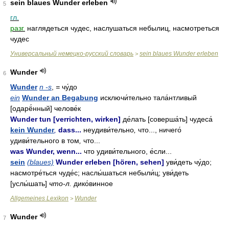
sein blaues Wunder erleben
5
гл.
разг.
наглядеться чудес, наслушаться небылиц, насмотреться
чудес
Универсальный немецко-русский словарь
sein blaues Wunder erleben
>
Wunder
6
Wunder
n -s
,
=
чу́до
ein
Wunder an Begabung
исключи́тельно тала́нтливый
[одарё́нный] челове́к
Wunder tun [verrichten, wirken]
де́лать [соверша́ть] чудеса́
kein Wunder
,
dass...
неудиви́тельно
,
что..., ничего́
удиви́тельного в том
,
что...
was Wunder, wenn...
что удиви́тельного, е́сли...
sein
(blaues)
Wunder erleben [hören, sehen]
уви́деть чу́до;
насмотре́ться чуде́с; наслы́шаться небыли́ц; уви́деть
[услы́шать]
что-л.
дико́винное
Allgemeines Lexikon
Wunder
>
Wunder
7