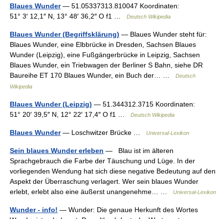
Blaues Wunder
— 51.05337313.810047 Koordinaten:
51° 3′ 12,1″ N, 13° 48′ 36,2″ O f1 …
Deutsch Wikipedia
Blaues Wunder (Begriffsklärung)
— Blaues Wunder steht für:
Blaues Wunder, eine Elbbrücke in Dresden, Sachsen Blaues
Wunder (Leipzig), eine Fußgängerbrücke in Leipzig, Sachsen
Blaues Wunder, ein Triebwagen der Berliner S Bahn, siehe DR
Baureihe ET 170 Blaues Wunder, ein Buch der… …
Deutsch
Wikipedia
Blaues Wunder (Leipzig)
— 51.344312.3715 Koordinaten:
51° 20′ 39,5″ N, 12° 22′ 17,4″ O f1 …
Deutsch Wikipedia
Blaues Wunder
— Loschwitzer Brücke …
Universal-Lexikon
Sein blaues Wunder erleben
— Blau ist im älteren
Sprachgebrauch die Farbe der Täuschung und Lüge. In der
vorliegenden Wendung hat sich diese negative Bedeutung auf den
Aspekt der Überraschung verlagert. Wer sein blaues Wunder
erlebt, erlebt also eine äußerst unangenehme… …
Universal-Lexikon
Wunder - info!
— Wunder: Die genaue Herkunft des Wortes