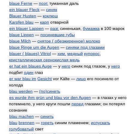
blaue Ferne
—
поэт.
туманная даль
ein blauer Fleck
—
синяк
Blauer Husten
—
коклюш
Karpfen blau
—
карп
отварной
ein blauer Lappen
—
разг.
синенькая,
бумажка
в 100 марок
blaue Lippen
—
посиневшие губы
blaue Milch
—
снятое ( обезжиренное) молоко
blaue Ringe um die Augen
—
синяки под глазами
blauer ( blaues) Vitriol
—
хим.
медный
купорос
,
кристаллическая сернокислая медь
er hat ein blaues Auge
— у
него
синяк под глазом, у
него
подбит
один
глаз
er war blau im
Gesicht
vor Kälte —
лицо
его посинело от
холода
blau werden
—
(по)синеть
es wurde ihm grün und blau vor den Augen
— в глазах у него
потемнело, у него круги пошли
перед
глазами; он потерял
сознание
blau machen
—
синить
blau
brennen
—
гореть
синим пламенем;
испускать
голубоватый
свет