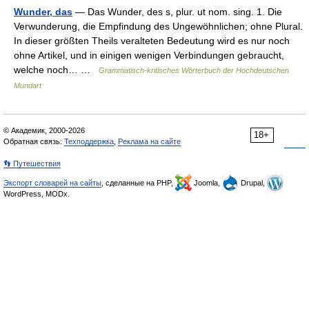
Wunder, das
— Das Wunder, des s, plur. ut nom. sing. 1. Die
Verwunderung, die Empfindung des Ungewöhnlichen; ohne Plural.
In dieser größten Theils veralteten Bedeutung wird es nur noch
ohne Artikel, und in einigen wenigen Verbindungen gebraucht,
welche noch… …
Grammatisch-kritisches Wörterbuch der Hochdeutschen
Mundart
© Академик, 2000-2026
18+
Обратная связь:
Техподдержка
,
Реклама на сайте
👣 Путешествия
Экспорт словарей на сайты
, сделанные на PHP,
Joomla,
Drupal,
WordPress, MODx.