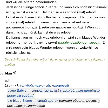
und will die älteren bevormunden.
Jetzt ist der Junge schon 7 Jahre und kann sich noch nicht einmal
richtig selbst waschen. Hat man so was schon (mal) erlebt!
Er hat einfach mein Stück Kuchen aufgegessen. Hat man so was
schon (mal) erlebt! du kannst [wirst] was erleben! тебе
достанется [попадёт], тебе это даром не пройдёт! Wenn du
damit nicht aufhörst, kannst du was erleben!
Du kannst von mir noch was erleben! er wird sein blaues Wunder
erleben он узнает!, ему покажут!
(предупреждение, угроза).
Er
wird noch sein blaues Wunder erleben, wenn er weiterhin so
rücksichtslos ist.
Deutsch-Russisches Woerterbuch der umgangssprachlichen und saloppen
>
erleben
blau
16
adj
1)
синий;
голубой
;
лазурный
,
лазоревый
blaue Babys
—
синюшные
дети
(
с врождённым тяжёлым
пороком сердца
)
die blaue Blume
—
синий
цветок
(
символ идеала, мечты у
немецких романтиков
)