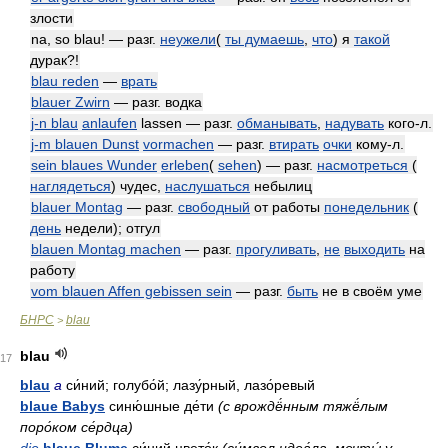
злости
na, so blau! — разг.
неужели
(
ты думаешь
,
что
) я
такой
дурак?!
blau reden
—
врать
blauer Zwirn
— разг. водка
j-n blau
anlaufen
lassen — разг.
обманывать
,
надувать
кого-л.
j-m blauen Dunst
vormachen
— разг.
втирать
очки
кому-л.
sein blaues Wunder
erleben
(
sehen
) — разг.
насмотреться
(
наглядеться
) чудес,
наслушаться
небылиц
blauer Montag
— разг.
свободный
от работы
понедельник
(
день
недели); отгул
blauen Montag machen
— разг.
прогуливать
,
не
выходить
на
работу
vom blauen Affen gebissen sein
— разг.
быть
не в своём уме
БНРС
blau
>
blau
17
blau
a
си́ний; голубо́й; лазу́рный, лазо́ревый
blaue Babys
синю́шные де́ти
(с врождё́нным тяжё́лым
поро́ком се́рдца)