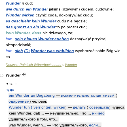
Wunder
n
cud;
wie durch ein Wunder
jakimś (dziwnym) cudem, cudownie;
Wunder wirken
czynić cuda, dokon(yw)ać cudu;
es geschieht kein Wunder
cudu nie będzie;
das grenzt an ein Wunder
to po prostu cud;
kein Wunder, dass
nic dziwnego, że;
fam.
sein blaues Wunder erleben
dozna(wa)ć przykrej
niespodzianki;
fam.
sich
(D)
Wunder was einbilden
wyobrażać sobie Bóg wie
co
Deutsch-Polnisch Wörterbuch neuer
Wunder
>
Wunder
10
n
-s,
=
чудо
ein Wunder an
Begabung
—
исключительно
талантливый
(
одарённый
) человек
Wunder tun (
verrichten
,
wirken
) —
делать
(
совершать
) чудеса
kein Wunder, daß... — неудивительно, что...,
ничего
удивительного в том, что...
was Wunder, wenn... — что удивительного,
если
...