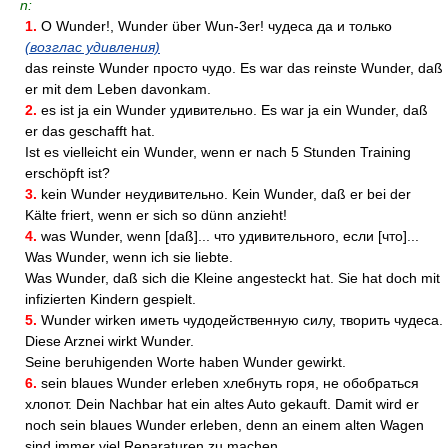
n:
1.
О Wunder!, Wunder über Wun-3er! чудеса да и только
(возглас удивления)
das reinste Wunder просто чудо. Es war das reinste Wunder, daß
er mit dem Leben davonkam.
2.
es ist ja ein Wunder удивительно. Es war ja ein Wunder, daß
er das geschafft hat.
Ist es vielleicht ein Wunder, wenn er nach 5 Stunden Training
erschöpft ist?
3.
kein Wunder неудивительно. Kein Wunder, daß er bei der
Kälte friert, wenn er sich so dünn anzieht!
4.
was Wunder, wenn [daß]... что удивительного, если [что]...
Was Wunder, wenn ich sie liebte.
Was Wunder, daß sich die Kleine angesteckt hat. Sie hat doch mit
infizierten Kindern gespielt.
5.
Wunder wirken иметь чудодейственную силу, творить чудеса.
Diese Arznei wirkt Wunder.
Seine beruhigenden Worte haben Wunder gewirkt.
6.
sein blaues Wunder erleben хлебнуть горя, не обобраться
хлопот. Dein Nachbar hat ein altes Auto gekauft. Damit wird er
noch sein blaues Wunder erleben, denn an einem alten Wagen
sind immer viel Reparaturen zu machen.