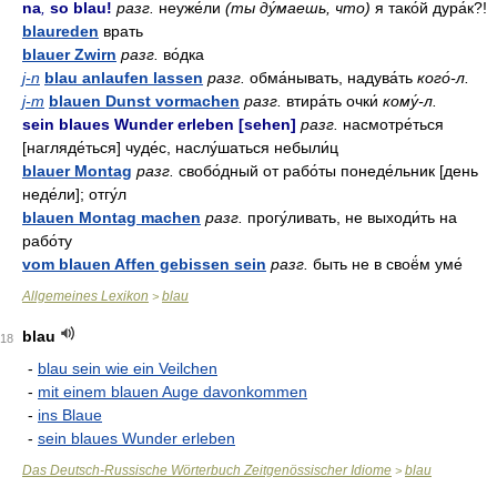
na
,
so blau!
разг.
неуже́ли
(ты ду́маешь, что)
я тако́й дура́к?!
blaureden
врать
blauer Zwirn
разг.
во́дка
j-n
blau anlaufen lassen
разг.
обма́нывать, надува́ть
кого́-л.
j-m
blauen Dunst vormachen
разг.
втира́ть очки́
кому́-л.
sein blaues Wunder erleben [sehen]
разг.
насмотре́ться
[нагляде́ться] чуде́с, наслу́шаться небыли́ц
blauer Montag
разг.
свобо́дный от рабо́ты понеде́льник [день
неде́ли]; отгу́л
blauen Montag machen
разг.
прогу́ливать, не выходи́ть на
рабо́ту
vom blauen Affen gebissen sein
разг.
быть не в своё́м уме́
Allgemeines Lexikon
blau
>
blau
18
-
blau sein wie ein Veilchen
-
mit einem blauen Auge davonkommen
-
ins Blaue
-
sein blaues Wunder erleben
Das Deutsch-Russische Wörterbuch Zeitgenössischer Idiome
blau
>