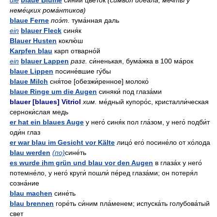
die
blaue Blume
си́ний цвето́к
(си́мвол идеа́ла, мечты́ у
неме́цких рома́нтиков)
blaue Ferne
поэ́т.
тума́нная даль
ein
blauer Fleck
синя́к
Blauer Husten
коклю́ш
Karpfen blau
карп отварно́й
ein
blauer Lappen
разг.
си́ненькая, бума́жка в 100 ма́рок
blaue Lippen
посине́вшие гу́бы
blaue Milch
сня́тое [обезжи́ренное] молоко́
blaue Ringe um die Augen
синяки́ под глаза́ми
blauer [blaues] Vitriol
хим.
ме́дный купоро́с, кристалли́ческая
серноки́слая медь
er hat ein blaues Auge
у него́ синя́к пол гла́зом, у него́ подби́т
оди́н глаз
er war blau im Gesicht vor Kälte
лицо́ его́ посине́ло от хо́лода
blau werden
(по)
сине́ть
es wurde ihm grün und blau vor den Augen
в глаза́х у него́
потемне́ло, у него́ круги́ пошли́ пе́ред глаза́ми; он потеря́л
созна́ние
blau machen
сине́ть
blau brennen
горе́ть си́ним пла́менем; испуска́ть голубова́тый
свет