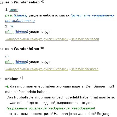
sein Wunder sehen
13
1.
мест.
разг.
(blaues)
увидеть небо в алмазах
(испытать неприятную
неожиданность)
2.
гл.
общ.
(blaues)
увидеть чудо
Универсальный немецко-русский словарь
sein Wunder sehen
>
sein Wunder hören
14
гл.
общ.
(blaues)
увидеть чудо
Универсальный немецко-русский словарь
sein Wunder hören
>
erleben
15
vt:
das muß man erlebt haben это надо видеть. Den Sänger muß
man einfach erlebt haben.
Das Fußballspiel muß man unbedingt erlebt haben, hat man je so
etwas erlebt! где это видано!, виданное ли это дело!
(выражение удивления, недоумения, негодования)
нет, вы только посмотрите! Hat man je so was erlebt! So jung