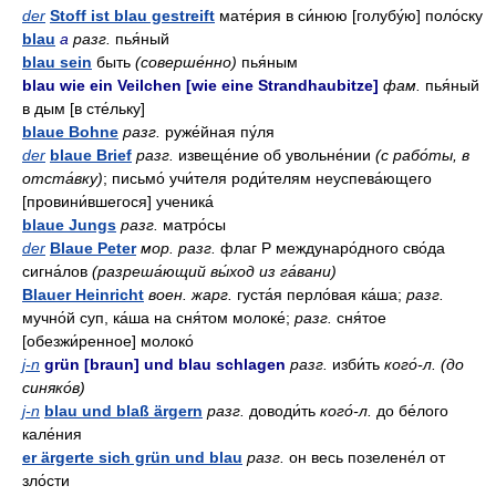
der
Stoff ist blau gestreift
мате́рия в си́нюю [голубу́ю] поло́ску
blau
a
разг.
пья́ный
blau sein
быть
(соверше́нно)
пья́ным
blau wie ein Veilchen [wie eine Strandhaubitze]
фам.
пья́ный
в дым [в сте́льку]
blaue Bohne
разг.
руже́йная пу́ля
der
blaue Brief
разг.
извеще́ние об увольне́нии
(с рабо́ты, в
отста́вку)
; письмо́ учи́теля роди́телям неуспева́ющего
[провини́вшегося] ученика́
blaue Jungs
разг.
матро́сы
der
Blaue Peter
мор. разг.
флаг Р междунаро́дного сво́да
сигна́лов
(разреша́ющий вы́ход из га́вани)
Blauer Heinricht
воен. жарг.
густа́я перло́вая ка́ша;
разг.
мучно́й суп, ка́ша на сня́том молоке́;
разг.
сня́тое
[обезжи́ренное] молоко́
j-n
grün [braun] und blau schlagen
разг.
изби́ть
кого́-л. (до
синяко́в)
j-n
blau und blaß ärgern
разг.
доводи́ть
кого́-л.
до бе́лого
кале́ния
er ärgerte sich grün und blau
разг.
он весь позелене́л от
зло́сти