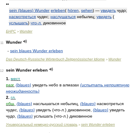
••
sein (blaues) Wunder
erleben
(
hören
,
sehen
) —
увидеть
чудо;
насмотреться
чудес;
наслушаться
небылиц;
увидеть
(
услышать
)
что-л.
диковинное
БНРС
Wunder
>
Wunder
11
-
sein blaues Wunder erleben
Das Deutsch-Russische Wörterbuch Zeitgenössischer Idiome
Wunder
>
sein Wunder erleben
12
1.
мест.
разг.
(blaues)
увидеть небо в алмазах
(испытать неприятную
неожиданность)
2.
гл.
общ.
(blaues)
наслышаться небылиц,
(blaues)
насмотреться
чудес,
(blaues)
увидеть (что-л.) диковинное,
(blaues)
увидеть
чудо,
(blaues)
услышать (что-л.) диковинное
Универсальный немецко-русский словарь
sein Wunder erleben
>