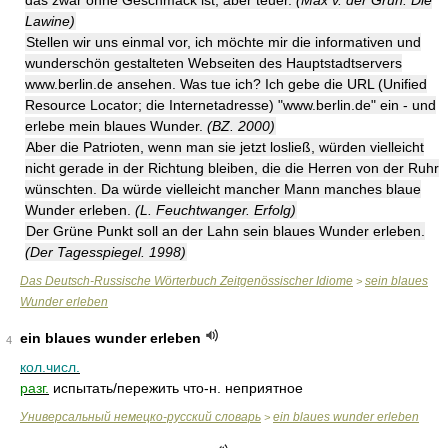
das zwar ohne Geschmack ist, aber teuer.
(Max v. der Grün. Die
Lawine)
Stellen wir uns einmal vor, ich möchte mir die informativen und
wunderschön gestalteten Webseiten des Hauptstadtservers
www.berlin.de ansehen. Was tue ich? Ich gebe die URL (Unified
Resource Locator; die Internetadresse) "www.berlin.de" ein - und
erlebe mein blaues Wunder.
(BZ. 2000)
Aber die Patrioten, wenn man sie jetzt losließ, würden vielleicht
nicht gerade in der Richtung bleiben, die die Herren von der Ruhr
wünschten. Da würde vielleicht mancher Mann manches blaue
Wunder erleben.
(L. Feuchtwanger. Erfolg)
Der Grüne Punkt soll an der Lahn sein blaues Wunder erleben.
(Der Tagesspiegel. 1998)
Das Deutsch-Russische Wörterbuch Zeitgenössischer Idiome
sein blaues
>
Wunder erleben
ein blaues wunder erleben
4
кол.числ.
разг.
испытать/пережить что-н. неприятное
Универсальный немецко-русский словарь
ein blaues wunder erleben
>