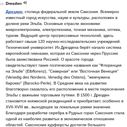
Dresden
19
Дрезден
, столица федеральной земли Саксония. Всемирно
известный город искусства, науки и культуры, расположен в
долине реки Эльба. Основные отрасли экономики:
микроэлектроника, электротехника, точная механика, оптика,
туризм. Ведущий центр прогрессивных технологий, здесь
работают свыше 120 научно-исследовательских учреждений.
Технический университет. Из Дрездена берёт начало система
европейской гимназии, которая из Саксонии через Пруссию
была заимствована Россией. О красоте города
свидетельствуют такие поэтические названия как "Флоренция
на Эльбе" (Elbflorenz), "Северная" или "Восточная Венеция"
(Venedig des Nordens, Venedig des Ostens), "жемчужина
барокко" (Barocko-Perle). В Средние века на развитии
благотворно сказалось его расположение в месте пересечения
Эльбы с важными торговыми путями. В 1500 г. Дрезден
становится княжеской резиденцией и приобретает, особенно в
XVII-XVIII вв., выходящее за локальные рамки значение.
Благодаря разработке серебра в Рудных горах Саксония стала
одной из наиболее развитых в экономическом отношении
областей. Саксонские курфюрсты достигли большого