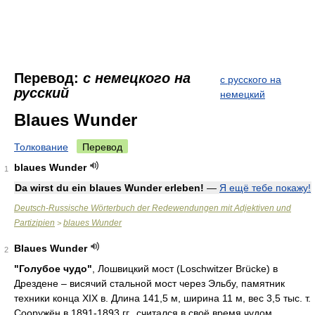
Перевод:
с немецкого на
с русского на
русский
немецкий
Blaues Wunder
Толкование
Перевод
blaues Wunder
1
Da wirst du ein blaues Wunder erleben!
—
Я ещё тебе покажу!
Deutsch-Russische Wörterbuch der Redewendungen mit Adjektiven und
Partizipien
blaues Wunder
>
Blaues Wunder
2
"Голубое чудо"
, Лошвицкий мост (Loschwitzer Brücke) в
Дрездене – висячий стальной мост через Эльбу, памятник
техники конца XIX в. Длина 141,5 м, ширина 11 м, вес 3,5 тыс. т.
Сооружён в 1891-1893 гг., считался в своё время чудом