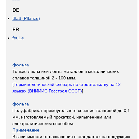
DE
Blatt (Pflanze)
FR
feuille
фольга
Тонкие листы или ленты металлов и металлических
сплавов толщиной 2 - 100 мкм.
[
Терминологический словарь по строительству на 12
языках (ВНИИИС Госстроя СССР)
]
фольга
Полуфабрикат прямоугольного сечения толщиной до 0,1
мм, изготовляемый прокаткой, напылением или
электролитическим способом.
Примечание
В зависимости от назначения в стандартах на продукцию