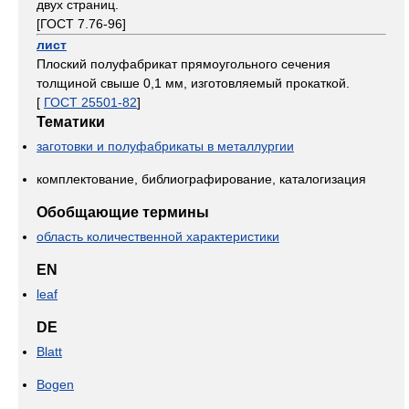
двух страниц.
[ГОСТ 7.76-96]
лист
Плоский полуфабрикат прямоугольного сечения
толщиной свыше 0,1 мм, изготовляемый прокаткой.
[
ГОСТ 25501-82
]
Тематики
заготовки и полуфабрикаты в металлургии
комплектование, библиографирование, каталогизация
Обобщающие термины
область количественной характеристики
EN
leaf
DE
Blatt
Bogen