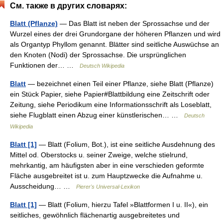
См. также в других словарях:
Blatt (Pflanze)
— Das Blatt ist neben der Sprossachse und der
Wurzel eines der drei Grundorgane der höheren Pflanzen und wird
als Organtyp Phyllom genannt. Blätter sind seitliche Auswüchse an
den Knoten (Nodi) der Sprossachse. Die ursprünglichen
Funktionen der… …
Deutsch Wikipedia
Blatt
— bezeichnet einen Teil einer Pflanze, siehe Blatt (Pflanze)
ein Stück Papier, siehe Papier#Blattbildung eine Zeitschrift oder
Zeitung, siehe Periodikum eine Informationsschrift als Loseblatt,
siehe Flugblatt einen Abzug einer künstlerischen… …
Deutsch
Wikipedia
Blatt [1]
— Blatt (Folium, Bot.), ist eine seitliche Ausdehnung des
Mittel od. Oberstocks u. seiner Zweige, welche stielrund,
mehrkantig, am häufigsten aber in eine verschieden geformte
Fläche ausgebreitet ist u. zum Hauptzwecke die Aufnahme u.
Ausscheidung… …
Pierer's Universal-Lexikon
Blatt [1]
— Blatt (Folium, hierzu Tafel »Blattformen I u. II«), ein
seitliches, gewöhnlich flächenartig ausgebreitetes und