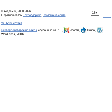
© Академик, 2000-2026
18+
Обратная связь:
Техподдержка
,
Реклама на сайте
👣 Путешествия
Экспорт словарей на сайты
, сделанные на PHP,
Joomla,
Drupal,
WordPress, MODx.