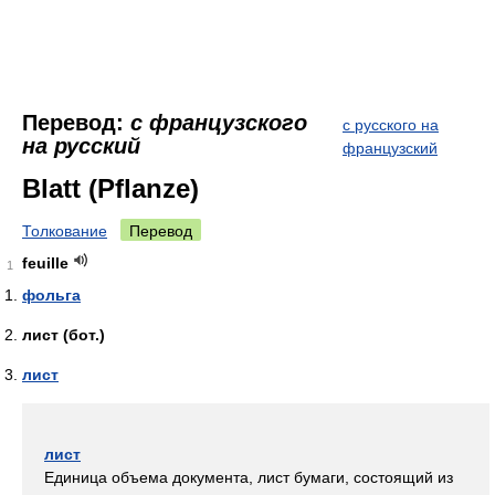
Перевод:
с французского
с русского на
на русский
французский
Blatt (Pflanze)
Толкование
Перевод
feuille
1
фольга
лист (бот.)
лист
лист
Единица объема документа, лист бумаги, состоящий из