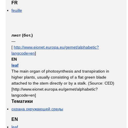
FR
feuille
лист (бот.)
—
[
http://www.eionet.europa.eu/gemet/alphabetic?
langcode=en
]
EN
leaf
The main organ of photosynthesis and transpiration in
higher plants, usually consisting of a flat green blade
attached to the stem directly or by a stalk. (Source: CED)
[http://www.eionet.europa.eu/gemet/alphabetic?
langcode=en]
Тематики
охрана окружающей среды
EN
leaf