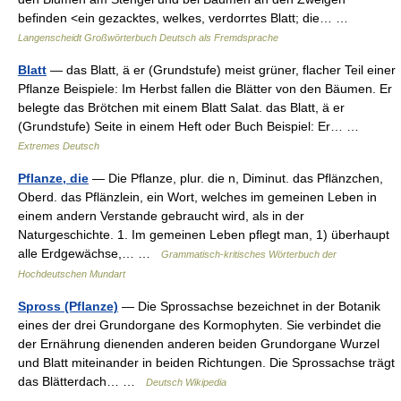
befinden <ein gezacktes, welkes, verdorrtes Blatt; die… …
Langenscheidt Großwörterbuch Deutsch als Fremdsprache
Blatt
— das Blatt, ä er (Grundstufe) meist grüner, flacher Teil einer
Pflanze Beispiele: Im Herbst fallen die Blätter von den Bäumen. Er
belegte das Brötchen mit einem Blatt Salat. das Blatt, ä er
(Grundstufe) Seite in einem Heft oder Buch Beispiel: Er… …
Extremes Deutsch
Pflanze, die
— Die Pflanze, plur. die n, Diminut. das Pflänzchen,
Oberd. das Pflänzlein, ein Wort, welches im gemeinen Leben in
einem andern Verstande gebraucht wird, als in der
Naturgeschichte. 1. Im gemeinen Leben pflegt man, 1) überhaupt
alle Erdgewächse,… …
Grammatisch-kritisches Wörterbuch der
Hochdeutschen Mundart
Spross (Pflanze)
— Die Sprossachse bezeichnet in der Botanik
eines der drei Grundorgane des Kormophyten. Sie verbindet die
der Ernährung dienenden anderen beiden Grundorgane Wurzel
und Blatt miteinander in beiden Richtungen. Die Sprossachse trägt
das Blätterdach… …
Deutsch Wikipedia