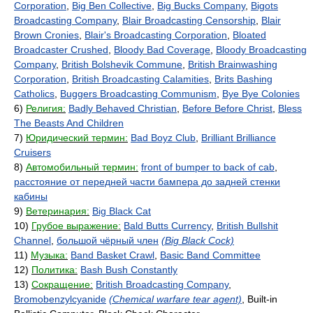
Corporation
,
Big Ben Collective
,
Big Bucks Company
,
Bigots
Broadcasting Company
,
Blair Broadcasting Censorship
,
Blair
Brown Cronies
,
Blair's Broadcasting Corporation
,
Bloated
Broadcaster Crushed
,
Bloody Bad Coverage
,
Bloody Broadcasting
Company
,
British Bolshevik Commune
,
British Brainwashing
Corporation
,
British Broadcasting Calamities
,
Brits Bashing
Catholics
,
Buggers Broadcasting Communism
,
Bye Bye Colonies
6)
Религия:
Badly Behaved Christian
,
Before Before Christ
,
Bless
The Beasts And Children
7)
Юридический термин:
Bad Boyz Club
,
Brilliant Brilliance
Cruisers
8)
Автомобильный термин:
front of bumper to back of cab
,
расстояние от передней части бампера до задней стенки
кабины
9)
Ветеринария:
Big Black Cat
10)
Грубое выражение:
Bald Butts Currency
,
British Bullshit
Channel
,
большой чёрный член
(Big Black Cock)
11)
Музыка:
Band Basket Crawl
,
Basic Band Committee
12)
Политика:
Bash Bush Constantly
13)
Сокращение:
British Broadcasting Company
,
Bromobenzylcyanide
(Chemical warfare tear agent)
, Built-in