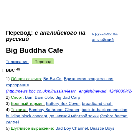
Перевод:
с английского на
с русского на
русский
английский
Big Buddha Cafe
Толкование
Перевод
BBC
1
1)
Общая лексика:
Би-Би-Си
,
Британская вещательная
корпорация
(http://news.bbc.co.uk/hi/russian/learn_english/newsid_4249000/4
2)
Спорт:
Bam Bam Cole
,
Big Bad Carp
3)
Военный термин:
Battery Box Cover
,
broadband chaff
4)
Техника:
Bombay Bathroom Cleaner
,
back-to-back connection
,
building block concept
,
до нижней мёртвой точки
(before bottom
centre)
5)
Шутливое выражение:
Bad Boy Channel
,
Beastie Boys