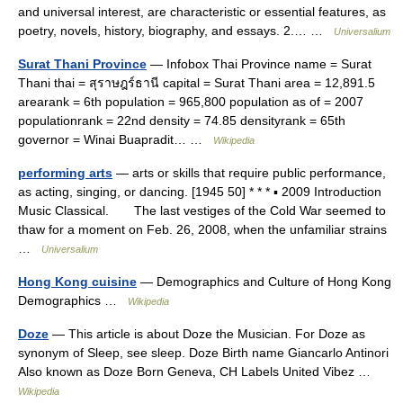
and universal interest, are characteristic or essential features, as
poetry, novels, history, biography, and essays. 2.… …
Universalium
Surat Thani Province
— Infobox Thai Province name = Surat
Thani thai = สุราษฎร์ธานี capital = Surat Thani area = 12,891.5
arearank = 6th population = 965,800 population as of = 2007
populationrank = 22nd density = 74.85 densityrank = 65th
governor = Winai Buapradit… …
Wikipedia
performing arts
— arts or skills that require public performance,
as acting, singing, or dancing. [1945 50] * * * ▪ 2009 Introduction
Music Classical. The last vestiges of the Cold War seemed to
thaw for a moment on Feb. 26, 2008, when the unfamiliar strains
…
Universalium
Hong Kong cuisine
— Demographics and Culture of Hong Kong
Demographics …
Wikipedia
Doze
— This article is about Doze the Musician. For Doze as
synonym of Sleep, see sleep. Doze Birth name Giancarlo Antinori
Also known as Doze Born Geneva, CH Labels United Vibez …
Wikipedia