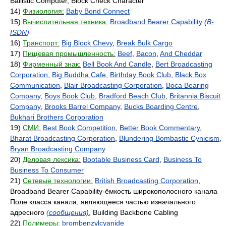
Ballistic Computer, Block Check Character
14)
Физиология:
Baby Bond Connect
15)
Вычислительная техника:
Broadband Bearer Capability
(
B-
ISDN
)
16)
Транспорт:
Big Block Chevy
,
Break Bulk Cargo
17)
Пищевая промышленность:
Beef
,
Bacon
,
And Cheddar
18)
Фирменный знак:
Bell Book And Candle
,
Bert Broadcasting
Corporation
,
Big Buddha Cafe
,
Birthday Book Club
,
Black Box
Communication
,
Blair Broadcasting Corporation
,
Boca Bearing
Company
,
Boys Book Club
,
Bradford Beach Club
,
Britannia Biscuit
Company
,
Brooks Barrel Company
,
Bucks Boarding Centre
,
Bukhari Brothers Corporation
19)
СМИ:
Best Book Competition
,
Better Book Commentary
,
Bharat Broadcasting Corporation
,
Blundering Bombastic Cynicism
,
Bryan Broadcasting Company
20)
Деловая лексика:
Bootable Business Card
,
Business To
Business To Consumer
21)
Сетевые технологии:
British Broadcasting Corporation
,
Broadband Bearer Capability-ёмкость широкополосного канала
Поле класса канала, являющееся частью изначального
адресного
(сообщения)
, Building Backbone Cabling
22)
Полимеры:
brombenzylcyanide