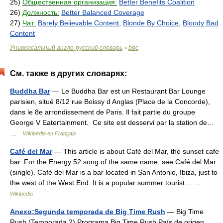
25)
Общественная организация:
Better Benefits Coalition
26)
Должность:
Better Balanced Coverage
27)
Чат:
Barely Believable Content
,
Blonde By Choice
,
Bloody Bad
Content
Универсальный англо-русский словарь
bbc
>
См. также в других словарях:
Buddha Bar
— Le Buddha Bar est un Restaurant Bar Lounge
parisien, situé 8/12 rue Boissy d Anglas (Place de la Concorde),
dans le 8e arrondissement de Paris. Il fait partie du groupe
George V Eatertainment. Ce site est desservi par la station de…
…
Wikipédia en Français
Café del Mar
— This article is about Café del Mar, the sunset cafe
bar. For the Energy 52 song of the same name, see Café del Mar
(single). Café del Mar is a bar located in San Antonio, Ibiza, just to
the west of the West End. It is a popular summer tourist… …
Wikipedia
Anexo:Segunda temporada de Big Time Rush
— Big Time
Rush (Temporada 2) Programa Big Time Rush País de origen