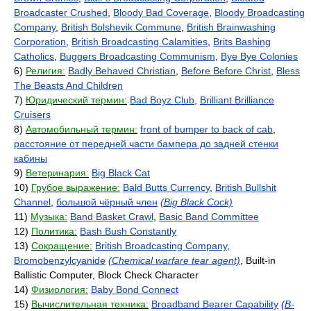
Broadcaster Crushed
,
Bloody Bad Coverage
,
Bloody Broadcasting
Company
,
British Bolshevik Commune
,
British Brainwashing
Corporation
,
British Broadcasting Calamities
,
Brits Bashing
Catholics
,
Buggers Broadcasting Communism
,
Bye Bye Colonies
6)
Религия:
Badly Behaved Christian
,
Before Before Christ
,
Bless
The Beasts And Children
7)
Юридический термин:
Bad Boyz Club
,
Brilliant Brilliance
Cruisers
8)
Автомобильный термин:
front of bumper to back of cab
,
расстояние от передней части бампера до задней стенки
кабины
9)
Ветеринария:
Big Black Cat
10)
Грубое выражение:
Bald Butts Currency
,
British Bullshit
Channel
,
большой чёрный член
(Big Black Cock)
11)
Музыка:
Band Basket Crawl
,
Basic Band Committee
12)
Политика:
Bash Bush Constantly
13)
Сокращение:
British Broadcasting Company
,
Bromobenzylcyanide
(Chemical warfare tear agent)
, Built-in
Ballistic Computer, Block Check Character
14)
Физиология:
Baby Bond Connect
15)
Вычислительная техника:
Broadband Bearer Capability
(
B-