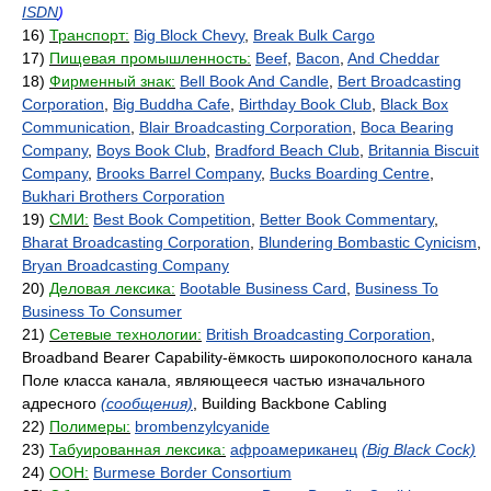
ISDN
)
16)
Транспорт:
Big Block Chevy
,
Break Bulk Cargo
17)
Пищевая промышленность:
Beef
,
Bacon
,
And Cheddar
18)
Фирменный знак:
Bell Book And Candle
,
Bert Broadcasting
Corporation
,
Big Buddha Cafe
,
Birthday Book Club
,
Black Box
Communication
,
Blair Broadcasting Corporation
,
Boca Bearing
Company
,
Boys Book Club
,
Bradford Beach Club
,
Britannia Biscuit
Company
,
Brooks Barrel Company
,
Bucks Boarding Centre
,
Bukhari Brothers Corporation
19)
СМИ:
Best Book Competition
,
Better Book Commentary
,
Bharat Broadcasting Corporation
,
Blundering Bombastic Cynicism
,
Bryan Broadcasting Company
20)
Деловая лексика:
Bootable Business Card
,
Business To
Business To Consumer
21)
Сетевые технологии:
British Broadcasting Corporation
,
Broadband Bearer Capability-ёмкость широкополосного канала
Поле класса канала, являющееся частью изначального
адресного
(сообщения)
, Building Backbone Cabling
22)
Полимеры:
brombenzylcyanide
23)
Табуированная лексика:
афроамериканец
(Big Black Cock)
24)
ООН:
Burmese Border Consortium