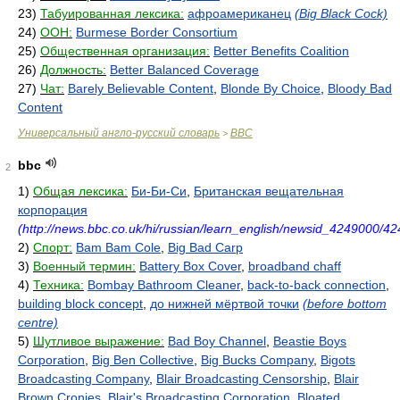
23)
Табуированная лексика:
афроамериканец
(Big Black Cock)
24)
ООН:
Burmese Border Consortium
25)
Общественная организация:
Better Benefits Coalition
26)
Должность:
Better Balanced Coverage
27)
Чат:
Barely Believable Content
,
Blonde By Choice
,
Bloody Bad
Content
Универсальный англо-русский словарь
BBC
>
bbc
2
1)
Общая лексика:
Би-Би-Си
,
Британская вещательная
корпорация
(http://news.bbc.co.uk/hi/russian/learn_english/newsid_4249000/4
2)
Спорт:
Bam Bam Cole
,
Big Bad Carp
3)
Военный термин:
Battery Box Cover
,
broadband chaff
4)
Техника:
Bombay Bathroom Cleaner
,
back-to-back connection
,
building block concept
,
до нижней мёртвой точки
(before bottom
centre)
5)
Шутливое выражение:
Bad Boy Channel
,
Beastie Boys
Corporation
,
Big Ben Collective
,
Big Bucks Company
,
Bigots
Broadcasting Company
,
Blair Broadcasting Censorship
,
Blair
Brown Cronies
,
Blair's Broadcasting Corporation
,
Bloated