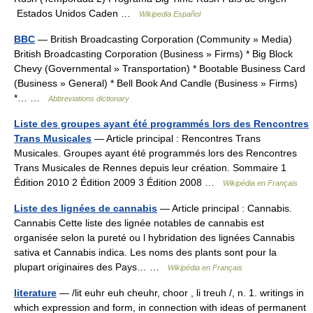
Estados Unidos Caden …
Wikipedia Español
BBC
— British Broadcasting Corporation (Community » Media)
British Broadcasting Corporation (Business » Firms) * Big Block
Chevy (Governmental » Transportation) * Bootable Business Card
(Business » General) * Bell Book And Candle (Business » Firms)
*… …
Abbreviations dictionary
Liste des groupes ayant été programmés lors des Rencontres
Trans Musicales
— Article principal : Rencontres Trans
Musicales. Groupes ayant été programmés lors des Rencontres
Trans Musicales de Rennes depuis leur création. Sommaire 1
Édition 2010 2 Édition 2009 3 Édition 2008 …
Wikipédia en Français
Liste des lignées de cannabis
— Article principal : Cannabis.
Cannabis Cette liste des lignée notables de cannabis est
organisée selon la pureté ou l hybridation des lignées Cannabis
sativa et Cannabis indica. Les noms des plants sont pour la
plupart originaires des Pays… …
Wikipédia en Français
literature
— /lit euhr euh cheuhr, choor , li treuh /, n. 1. writings in
which expression and form, in connection with ideas of permanent