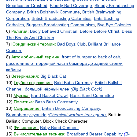
Broadcaster Crushed
,
Bloody Bad Coverage
,
Bloody Broadcasting
Company
,
British Bolshevik Commune
,
British Brainwashing
Corporation
,
British Broadcasting Calamities
,
Brits Bashing
Catholics
,
Buggers Broadcasting Communism
,
Bye Bye Colonies
6)
Религия:
Badly Behaved Christian
,
Before Before Christ
,
Bless
The Beasts And Children
7)
Юридический термин:
Bad Boyz Club
,
Brilliant Brilliance
Cruisers
8)
Автомобильный термин:
front of bumper to back of cab
,
расстояние от передней части бампера до задней стенки
кабины
9)
Ветеринария:
Big Black Cat
10)
Грубое выражение:
Bald Butts Currency
,
British Bullshit
Channel
,
большой чёрный член
(Big Black Cock)
11)
Музыка:
Band Basket Crawl
,
Basic Band Committee
12)
Политика:
Bash Bush Constantly
13)
Сокращение:
British Broadcasting Company
,
Bromobenzylcyanide
(Chemical warfare tear agent)
, Built-in
Ballistic Computer, Block Check Character
14)
Физиология:
Baby Bond Connect
15)
Вычислительная техника:
Broadband Bearer Capability
(
B-