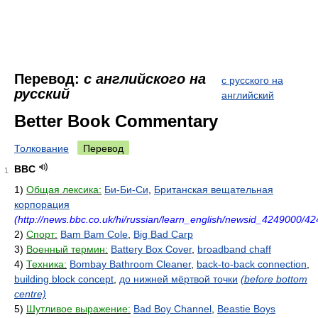
Перевод:
с английского на
с русского на
русский
английский
Better Book Commentary
Толкование
Перевод
BBC
1
1)
Общая лексика:
Би-Би-Си
,
Британская вещательная
корпорация
(http://news.bbc.co.uk/hi/russian/learn_english/newsid_4249000/4
2)
Спорт:
Bam Bam Cole
,
Big Bad Carp
3)
Военный термин:
Battery Box Cover
,
broadband chaff
4)
Техника:
Bombay Bathroom Cleaner
,
back-to-back connection
,
building block concept
,
до нижней мёртвой точки
(before bottom
centre)
5)
Шутливое выражение:
Bad Boy Channel
,
Beastie Boys