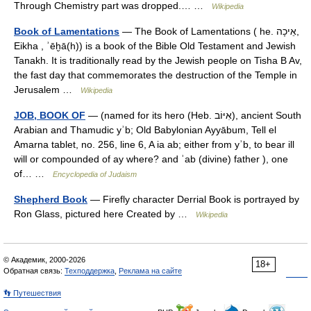
Through Chemistry part was dropped.… …
Wikipedia
Book of Lamentations
— The Book of Lamentations ( he. אֵיכָה,
Eikha , ʾēḫā(h)) is a book of the Bible Old Testament and Jewish
Tanakh. It is traditionally read by the Jewish people on Tisha B Av,
the fast day that commemorates the destruction of the Temple in
Jerusalem …
Wikipedia
JOB, BOOK OF
— (named for its hero (Heb. אִיּוֹב), ancient South
Arabian and Thamudic yʾb; Old Babylonian Ayyābum, Tell el
Amarna tablet, no. 256, line 6, A ia ab; either from yʾb, to bear ill
will or compounded of ay where? and ʾab (divine) father ), one
of… …
Encyclopedia of Judaism
Shepherd Book
— Firefly character Derrial Book is portrayed by
Ron Glass, pictured here Created by …
Wikipedia
© Академик, 2000-2026
18+
Обратная связь:
Техподдержка
,
Реклама на сайте
👣 Путешествия