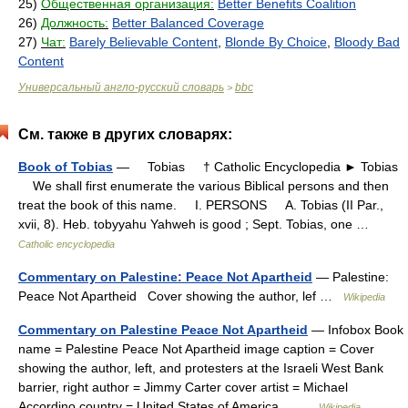
25)
Общественная организация:
Better Benefits Coalition
26)
Должность:
Better Balanced Coverage
27)
Чат:
Barely Believable Content
,
Blonde By Choice
,
Bloody Bad
Content
Универсальный англо-русский словарь
bbc
>
См. также в других словарях:
Book of Tobias
— Tobias † Catholic Encyclopedia ► Tobias
We shall first enumerate the various Biblical persons and then
treat the book of this name. I. PERSONS A. Tobias (II Par.,
xvii, 8). Heb. tobyyahu Yahweh is good ; Sept. Tobias, one …
Catholic encyclopedia
Commentary on Palestine: Peace Not Apartheid
— Palestine:
Peace Not Apartheid Cover showing the author, lef …
Wikipedia
Commentary on Palestine Peace Not Apartheid
— Infobox Book
name = Palestine Peace Not Apartheid image caption = Cover
showing the author, left, and protesters at the Israeli West Bank
barrier, right author = Jimmy Carter cover artist = Michael
Accordino country = United States of America… …
Wikipedia