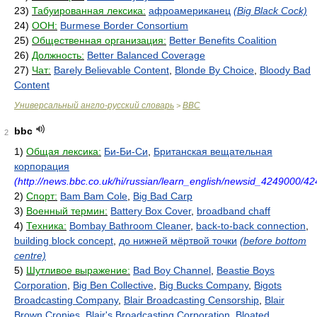
23)
Табуированная лексика:
афроамериканец
(Big Black Cock)
24)
ООН:
Burmese Border Consortium
25)
Общественная организация:
Better Benefits Coalition
26)
Должность:
Better Balanced Coverage
27)
Чат:
Barely Believable Content
,
Blonde By Choice
,
Bloody Bad
Content
Универсальный англо-русский словарь
BBC
>
bbc
2
1)
Общая лексика:
Би-Би-Си
,
Британская вещательная
корпорация
(http://news.bbc.co.uk/hi/russian/learn_english/newsid_4249000/4
2)
Спорт:
Bam Bam Cole
,
Big Bad Carp
3)
Военный термин:
Battery Box Cover
,
broadband chaff
4)
Техника:
Bombay Bathroom Cleaner
,
back-to-back connection
,
building block concept
,
до нижней мёртвой точки
(before bottom
centre)
5)
Шутливое выражение:
Bad Boy Channel
,
Beastie Boys
Corporation
,
Big Ben Collective
,
Big Bucks Company
,
Bigots
Broadcasting Company
,
Blair Broadcasting Censorship
,
Blair
Brown Cronies
,
Blair's Broadcasting Corporation
,
Bloated