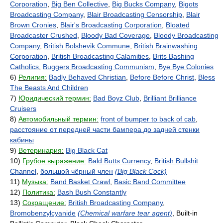
Corporation
,
Big Ben Collective
,
Big Bucks Company
,
Bigots
Broadcasting Company
,
Blair Broadcasting Censorship
,
Blair
Brown Cronies
,
Blair's Broadcasting Corporation
,
Bloated
Broadcaster Crushed
,
Bloody Bad Coverage
,
Bloody Broadcasting
Company
,
British Bolshevik Commune
,
British Brainwashing
Corporation
,
British Broadcasting Calamities
,
Brits Bashing
Catholics
,
Buggers Broadcasting Communism
,
Bye Bye Colonies
6)
Религия:
Badly Behaved Christian
,
Before Before Christ
,
Bless
The Beasts And Children
7)
Юридический термин:
Bad Boyz Club
,
Brilliant Brilliance
Cruisers
8)
Автомобильный термин:
front of bumper to back of cab
,
расстояние от передней части бампера до задней стенки
кабины
9)
Ветеринария:
Big Black Cat
10)
Грубое выражение:
Bald Butts Currency
,
British Bullshit
Channel
,
большой чёрный член
(Big Black Cock)
11)
Музыка:
Band Basket Crawl
,
Basic Band Committee
12)
Политика:
Bash Bush Constantly
13)
Сокращение:
British Broadcasting Company
,
Bromobenzylcyanide
(Chemical warfare tear agent)
, Built-in