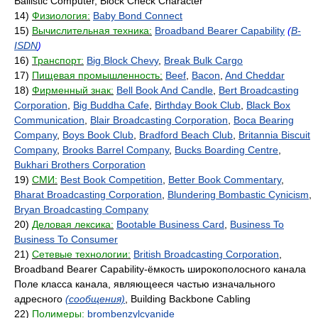
Ballistic Computer, Block Check Character
14)
Физиология:
Baby Bond Connect
15)
Вычислительная техника:
Broadband Bearer Capability
(
B-
ISDN
)
16)
Транспорт:
Big Block Chevy
,
Break Bulk Cargo
17)
Пищевая промышленность:
Beef
,
Bacon
,
And Cheddar
18)
Фирменный знак:
Bell Book And Candle
,
Bert Broadcasting
Corporation
,
Big Buddha Cafe
,
Birthday Book Club
,
Black Box
Communication
,
Blair Broadcasting Corporation
,
Boca Bearing
Company
,
Boys Book Club
,
Bradford Beach Club
,
Britannia Biscuit
Company
,
Brooks Barrel Company
,
Bucks Boarding Centre
,
Bukhari Brothers Corporation
19)
СМИ:
Best Book Competition
,
Better Book Commentary
,
Bharat Broadcasting Corporation
,
Blundering Bombastic Cynicism
,
Bryan Broadcasting Company
20)
Деловая лексика:
Bootable Business Card
,
Business To
Business To Consumer
21)
Сетевые технологии:
British Broadcasting Corporation
,
Broadband Bearer Capability-ёмкость широкополосного канала
Поле класса канала, являющееся частью изначального
адресного
(сообщения)
, Building Backbone Cabling
22)
Полимеры:
brombenzylcyanide