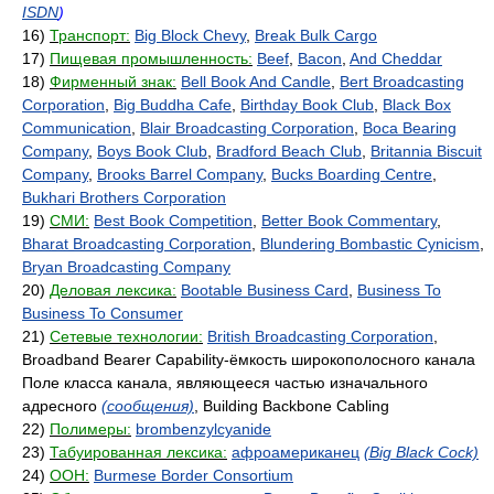
ISDN
)
16)
Транспорт:
Big Block Chevy
,
Break Bulk Cargo
17)
Пищевая промышленность:
Beef
,
Bacon
,
And Cheddar
18)
Фирменный знак:
Bell Book And Candle
,
Bert Broadcasting
Corporation
,
Big Buddha Cafe
,
Birthday Book Club
,
Black Box
Communication
,
Blair Broadcasting Corporation
,
Boca Bearing
Company
,
Boys Book Club
,
Bradford Beach Club
,
Britannia Biscuit
Company
,
Brooks Barrel Company
,
Bucks Boarding Centre
,
Bukhari Brothers Corporation
19)
СМИ:
Best Book Competition
,
Better Book Commentary
,
Bharat Broadcasting Corporation
,
Blundering Bombastic Cynicism
,
Bryan Broadcasting Company
20)
Деловая лексика:
Bootable Business Card
,
Business To
Business To Consumer
21)
Сетевые технологии:
British Broadcasting Corporation
,
Broadband Bearer Capability-ёмкость широкополосного канала
Поле класса канала, являющееся частью изначального
адресного
(сообщения)
, Building Backbone Cabling
22)
Полимеры:
brombenzylcyanide
23)
Табуированная лексика:
афроамериканец
(Big Black Cock)
24)
ООН:
Burmese Border Consortium