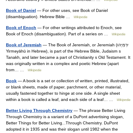
Book of Daniel
— For other uses, see Book of Daniel
(disambiguation). Hebrew Bible …
Wikipedia
Book of Enoch
— For other writings attributed to Enoch, see
Book of Enoch (disambiguation). Part of a series on …
Wikipedia
Book of Jeremiah
— The Book of Jeremiah, or Jeremiah (יִרְמְיָהוּ
Yirməyāhū in Hebrew), is part of the Hebrew Bible, Judaism s
Tanakh, and later became a part of Christianity s Old Testament. It
was originally written in a complex and poetic Hebrew (apart
from… …
Wikipedia
Book
— A book is a set or collection of written, printed, illustrated,
or blank sheets, made of paper, parchment, or other material,
usually fastened together to hinge at one side. A single sheet
within a book is called a leaf, and each side of a leaf… …
Wikipedia
Better Living Through Chemistry
— The phrase Better Living
Through Chemistry is a variant of a DuPont advertising slogan,
Better Things for Better Living...Through Chemistry. DuPont
adopted it in 1935 and was their slogan until 1982 when the