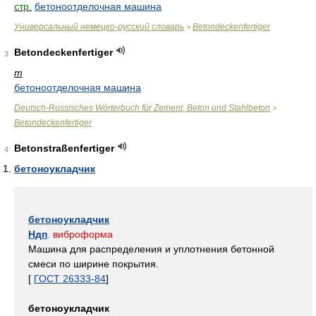
стр.
бетоноотделочная машина
Универсальный немецко-русский словарь
Betondeckenfertiger
>
Betondeckenfertiger
3
m
бетоноотделочная машина
Deutsch-Russisches Wörterbuch für Zement, Beton und Stahlbeton
>
Betondeckenfertiger
Betonstraßenfertiger
4
бетоноукладчик
бетоноукладчик
Ндп
. виброформа
Машина для распределения и уплотнения бетонной
смеси по ширине покрытия.
[
ГОСТ 26333-84
]
бетоноукладчик