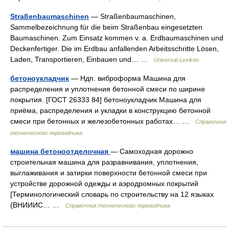
Straßenbaumaschinen
— Straßenbaumaschinen,
Sammelbezeichnung für die beim Straßenbau eingesetzten
Baumaschinen. Zum Einsatz kommen v. a. Erdbaumaschinen und
Deckenfertiger. Die im Erdbau anfallenden Arbeitsschritte Lösen,
Laden, Transportieren, Einbauen und… …
Universal-Lexikon
бетоноукладчик
— Ндп. виброформа Машина для
распределения и уплотнения бетонной смеси по ширине
покрытия. [ГОСТ 26333 84] бетоноукладчик Машина для
приёма, распределения и укладки в конструкцию бетонной
смеси при бетонных и железобетонных работах… …
Справочник
технического переводчика
машина бетоноотделочная
— Самоходная дорожно
строительная машина для разравнивания, уплотнения,
выглаживания и затирки поверхности бетонной смеси при
устройстве дорожной одежды и аэродромных покрытий
[Терминологический словарь по строительству на 12 языках
(ВНИИИС… …
Справочник технического переводчика