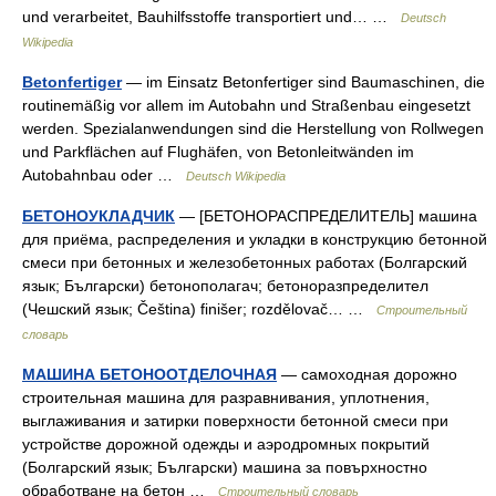
und verarbeitet, Bauhilfsstoffe transportiert und… …
Deutsch
Wikipedia
Betonfertiger
— im Einsatz Betonfertiger sind Baumaschinen, die
routinemäßig vor allem im Autobahn und Straßenbau eingesetzt
werden. Spezialanwendungen sind die Herstellung von Rollwegen
und Parkflächen auf Flughäfen, von Betonleitwänden im
Autobahnbau oder …
Deutsch Wikipedia
БЕТОНОУКЛАДЧИК
— [БЕТОНОРАСПРЕДЕЛИТЕЛЬ] машина
для приёма, распределения и укладки в конструкцию бетонной
смеси при бетонных и железобетонных работах (Болгарский
язык; Български) бетонополагач; бетоноразпределител
(Чешский язык; Čeština) finišer; rozdělovač… …
Строительный
словарь
МАШИНА БЕТОНООТДЕЛОЧНАЯ
— самоходная дорожно
строительная машина для разравнивания, уплотнения,
выглаживания и затирки поверхности бетонной смеси при
устройстве дорожной одежды и аэродромных покрытий
(Болгарский язык; Български) машина за повърхностно
обработване на бетон …
Строительный словарь