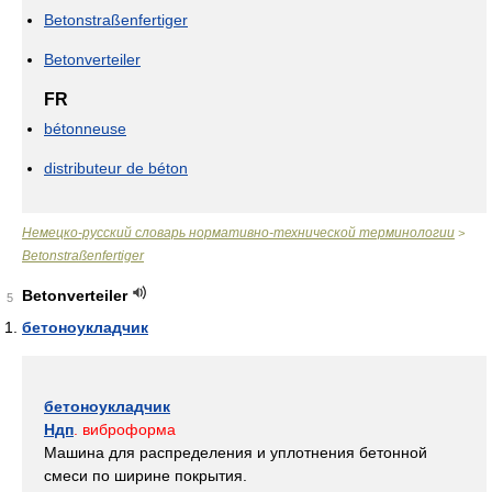
Betonstraßenfertiger
Betonverteiler
FR
bétonneuse
distributeur de béton
Немецко-русский словарь нормативно-технической терминологии
>
Betonstraßenfertiger
Betonverteiler
5
бетоноукладчик
бетоноукладчик
Ндп
. виброформа
Машина для распределения и уплотнения бетонной
смеси по ширине покрытия.