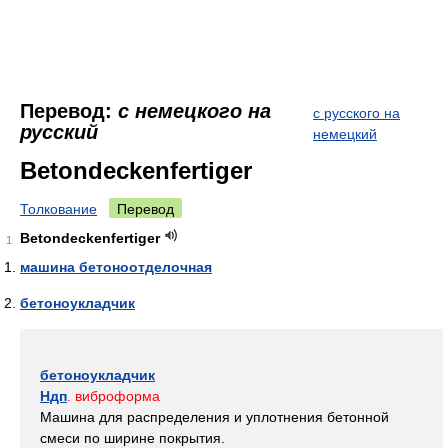
Перевод:
с немецкого на
с русского на
русский
немецкий
Betondeckenfertiger
Толкование
Перевод
Betondeckenfertiger
1
машина бетоноотделочная
бетоноукладчик
бетоноукладчик
Ндп
. виброформа
Машина для распределения и уплотнения бетонной
смеси по ширине покрытия.