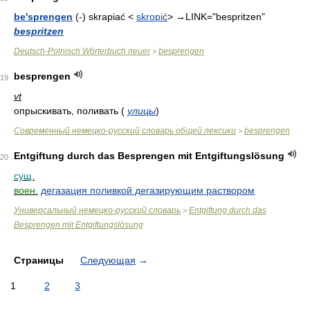
be'sprengen
(-) skrapiać <
skropić
>
→
LINK="bespritzen"
bespritzen
Deutsch-Polnisch Wörterbuch neuer
besprengen
>
besprengen
19
vt
опрыскивать, поливать
(
улицы
)
Современный немецко-русский словарь общей лексики
besprengen
>
Entgiftung durch das Besprengen mit Entgiftungslösung
20
сущ.
воен.
дегазация поливкой дегазирующим раствором
Универсальный немецко-русский словарь
Entgiftung durch das
>
Besprengen mit Entgiftungslösung
Страницы
Следующая
→
1
2
3