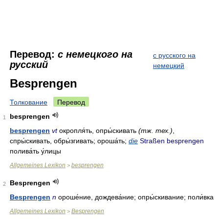
Перевод:
с немецкого на
с русского на
русский
немецкий
Besprengen
Толкование
Перевод
besprengen
1
besprengen
vt
окропля́ть, опры́скивать
(тж. тех.)
,
спры́скивать, обры́згивать; ороша́ть;
die
Straßen besprengen
полива́ть у́лицы
Allgemeines Lexikon
besprengen
>
Besprengen
2
Besprengen
n
ороше́ние, дождева́ние; опры́скивание; поли́вка
Allgemeines Lexikon
Besprengen
>