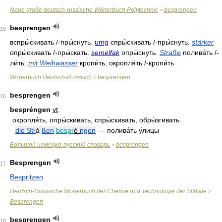
Neue große deutsch-russische Wörterbuch Polytechnic
besprengen
>
besprengen
15
вспры́скивать
/-
пры́снуть
.
umg
спры́скивать
/-
пры́снуть
.
stärker
опры́скивать
/-
пры́скать
.
semelfak
опры́снуть
.
Straße
полива́ть
/-
ли́ть
.
mit Weihwasser
кропи́ть
,
окропля́ть
/-
кропи́ть
Wörterbuch Deutsch-Russisch
besprengen
>
besprengen
16
bespréngen
vt
окропля́ть, опры́скивать, спры́скивать, обры́згивать
die Str
á
ßen
bespr
é
ngen
— полива́ть у́лицы
Большой немецко-русский словарь
besprengen
>
Besprengen
17
Bespritzen
Deutsch-Russische Wörterbuch der Chemie und Technologie der Silikate
>
Besprengen
besprengen
18