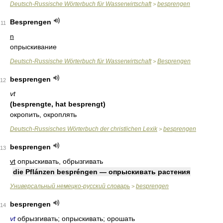
Deutsch-Russische Wörterbuch für Wasserwirtschaft
besprengen
>
Besprengen
11
n
опрыскивание
Deutsch-Russische Wörterbuch für Wasserwirtschaft
Besprengen
>
besprengen
12
vt
(besprengte, hat besprengt)
окропить, окроплять
Deutsch-Russisches Wörterbuch der christlichen Lexik
besprengen
>
besprengen
13
vt
опрыскивать, обрызгивать
die Pflánzen bespréngen — опрыскивать растения
Универсальный немецко-русский словарь
besprengen
>
besprengen
14
vt
обрызгивать; опрыскивать; орошать