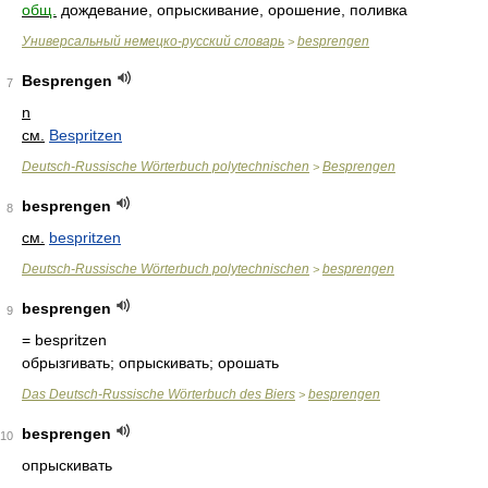
общ.
дождевание, опрыскивание, орошение, поливка
Универсальный немецко-русский словарь
besprengen
>
Besprengen
7
n
см.
Bespritzen
Deutsch-Russische Wörterbuch polytechnischen
Besprengen
>
besprengen
8
см.
bespritzen
Deutsch-Russische Wörterbuch polytechnischen
besprengen
>
besprengen
9
= bespritzen
обрызгивать; опрыскивать; орошать
Das Deutsch-Russische Wörterbuch des Biers
besprengen
>
besprengen
10
опрыскивать