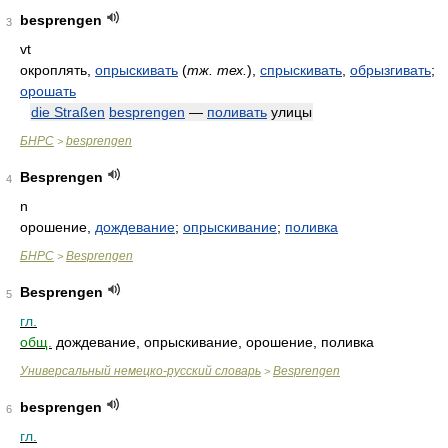
besprengen
3
vt
окроплять,
опрыскивать
(
тж. тех.
)
,
спрыскивать
,
обрызгивать
;
орошать
die Straßen
besprengen
—
поливать
улицы
БНРС
besprengen
>
Besprengen
4
n
орошение,
дождевание
;
опрыскивание
;
поливка
БНРС
Besprengen
>
Besprengen
5
гл.
общ.
дождевание, опрыскивание, орошение, поливка
Универсальный немецко-русский словарь
Besprengen
>
besprengen
6
гл.