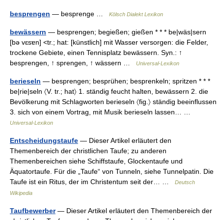
besprengen
— besprenge …
Kölsch Dialekt Lexikon
bewässern
— besprengen; begießen; gießen * * * be|wäs|sern
[bə vɛsɐn] <tr.; hat: [künstlich] mit Wasser versorgen: die Felder,
trockene Gebiete, einen Tennisplatz bewässern. Syn.: ↑
besprengen, ↑ sprengen, ↑ wässern …
Universal-Lexikon
berieseln
— besprengen; besprühen; besprenkeln; spritzen * * *
be|rie|seln 〈V. tr.; hat〉 1. ständig feucht halten, bewässern 2. die
Bevölkerung mit Schlagworten berieseln 〈fig.〉 ständig beeinflussen
3. sich von einem Vortrag, mit Musik berieseln lassen… …
Universal-Lexikon
Entscheidungstaufe
— Dieser Artikel erläutert den
Themenbereich der christlichen Taufe; zu anderen
Themenbereichen siehe Schiffstaufe, Glockentaufe und
Äquatortaufe. Für die „Taufe“ von Tunneln, siehe Tunnelpatin. Die
Taufe ist ein Ritus, der im Christentum seit der… …
Deutsch
Wikipedia
Taufbewerber
— Dieser Artikel erläutert den Themenbereich der