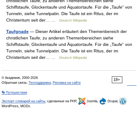
christlichen Taufe; zu anderen Themenbereichen siehe
Schiffstaufe, Glockentaufe und Äquatortaufe. Für die „Taufe“ von
Tunneln, siehe Tunnelpatin. Die Taufe ist ein Ritus, der im
Christentum seit der… …
Deutsch Wikipedia
Taufgnade
— Dieser Artikel erläutert den Themenbereich der
christlichen Taufe; zu anderen Themenbereichen siehe
Schiffstaufe, Glockentaufe und Äquatortaufe. Für die „Taufe“ von
Tunneln, siehe Tunnelpatin. Die Taufe ist ein Ritus, der im
Christentum seit der… …
Deutsch Wikipedia
© Академик, 2000-2026
18+
Обратная связь:
Техподдержка
,
Реклама на сайте
👣 Путешествия
Экспорт словарей на сайты
, сделанные на PHP,
Joomla,
Drupal,
WordPress, MODx.