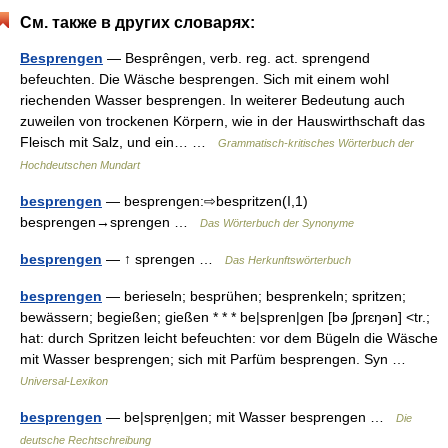
См. также в других словарях:
Besprengen
— Besprêngen, verb. reg. act. sprengend
befeuchten. Die Wäsche besprengen. Sich mit einem wohl
riechenden Wasser besprengen. In weiterer Bedeutung auch
zuweilen von trockenen Körpern, wie in der Hauswirthschaft das
Fleisch mit Salz, und ein… …
Grammatisch-kritisches Wörterbuch der
Hochdeutschen Mundart
besprengen
— besprengen:⇨bespritzen(I,1)
besprengen→sprengen …
Das Wörterbuch der Synonyme
besprengen
— ↑ sprengen …
Das Herkunftswörterbuch
besprengen
— berieseln; besprühen; besprenkeln; spritzen;
bewässern; begießen; gießen * * * be|spren|gen [bə ʃprɛŋən] <tr.;
hat: durch Spritzen leicht befeuchten: vor dem Bügeln die Wäsche
mit Wasser besprengen; sich mit Parfüm besprengen. Syn …
Universal-Lexikon
besprengen
— be|sprẹn|gen; mit Wasser besprengen …
Die
deutsche Rechtschreibung