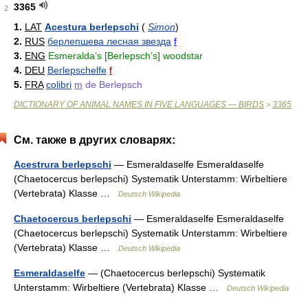
3365
2
1.
LAT
Acestura berlepschi
(
Simon
)
2.
RUS
берлепшева лесная звезда
f
3.
ENG
Esmeralda’s [Berlepsch’s] woodstar
4.
DEU
Berlepschelfe
f
5.
FRA
colibri
m
de Berlepsch
DICTIONARY OF ANIMAL NAMES IN FIVE LANGUAGES — BIRDS
3365
>
См. также в других словарях:
Acestrura berlepschi
— Esmeraldaselfe Esmeraldaselfe
(Chaetocercus berlepschi) Systematik Unterstamm: Wirbeltiere
(Vertebrata) Klasse …
Deutsch Wikipedia
Chaetocercus berlepschi
— Esmeraldaselfe Esmeraldaselfe
(Chaetocercus berlepschi) Systematik Unterstamm: Wirbeltiere
(Vertebrata) Klasse …
Deutsch Wikipedia
Esmeraldaselfe
— (Chaetocercus berlepschi) Systematik
Unterstamm: Wirbeltiere (Vertebrata) Klasse …
Deutsch Wikipedia