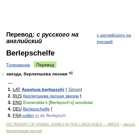
Перевод:
с русского на
с английского на
английский
русский
Berlepschelfe
Толкование
Перевод
звезда, берлепшева лесная
1
—
1.
LAT
Acestura berlepschi
(
Simon
)
2.
RUS
берлепшева лесная звезда
f
3.
ENG
Esmeralda’s [Berlepsch’s] woodstar
4.
DEU
Berlepschelfe
f
5.
FRA
colibri
m
de Berlepsch
DICTIONARY OF ANIMAL NAMES IN FIVE LANGUAGES — BIRDS
звезда,
>
берлепшева лесная