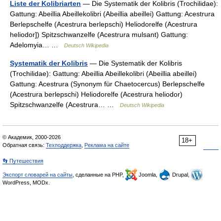
Liste der Kolibriarten
— Die Systematik der Kolibris (Trochilidae):
Gattung: Abeillia Abeillekolibri (Abeillia abeillei) Gattung: Acestrura
Berlepschelfe (Acestrura berlepschi) Heliodorelfe (Acestrura
heliodor]) Spitzschwanzelfe (Acestrura mulsant) Gattung:
Adelomyia… …
Deutsch Wikipedia
Systematik der Kolibris
— Die Systematik der Kolibris
(Trochilidae): Gattung: Abeillia Abeillekolibri (Abeillia abeillei)
Gattung: Acestrura (Synonym für Chaetocercus) Berlepschelfe
(Acestrura berlepschi) Heliodorelfe (Acestrura heliodor)
Spitzschwanzelfe (Acestrura… …
Deutsch Wikipedia
© Академик, 2000-2026
18+
Обратная связь:
Техподдержка
,
Реклама на сайте
👣 Путешествия
Экспорт словарей на сайты
, сделанные на PHP,
Joomla,
Drupal,
WordPress, MODx.