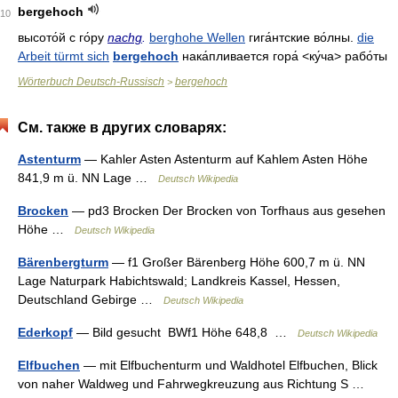
bergehoch
10
высото́й с го́ру
nachg
.
berghohe Wellen
гига́нтские во́лны
.
die
Arbeit türmt sich
bergehoch
нака́пливается гора́
<ку́ча>
рабо́ты
Wörterbuch Deutsch-Russisch
bergehoch
>
См. также в других словарях:
Astenturm
— Kahler Asten Astenturm auf Kahlem Asten Höhe
841,9 m ü. NN Lage …
Deutsch Wikipedia
Brocken
— pd3 Brocken Der Brocken von Torfhaus aus gesehen
Höhe …
Deutsch Wikipedia
Bärenbergturm
— f1 Großer Bärenberg Höhe 600,7 m ü. NN
Lage Naturpark Habichtswald; Landkreis Kassel, Hessen,
Deutschland Gebirge …
Deutsch Wikipedia
Ederkopf
— Bild gesucht BWf1 Höhe 648,8 …
Deutsch Wikipedia
Elfbuchen
— mit Elfbuchenturm und Waldhotel Elfbuchen, Blick
von naher Waldweg und Fahrwegkreuzung aus Richtung S …