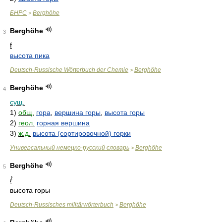
БНРС
Berghöhe
>
Berghöhe
3
f
высота пика
Deutsch-Russische Wörterbuch der Chemie
Berghöhe
>
Berghöhe
4
сущ.
1)
общ.
гора
,
вершина горы
,
высота горы
2)
геол.
горная вершина
3)
ж.д.
высота (сортировочной) горки
Универсальный немецко-русский словарь
Berghöhe
>
Berghöhe
5
f́
высота горы
Deutsch-Russisches militärwörterbuch
Berghöhe
>