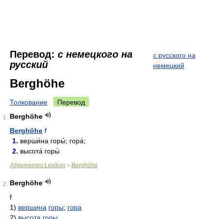
Перевод:
с немецкого на
с русского на
русский
немецкий
Berghöhe
Толкование
Перевод
Berghöhe
1
Berghöhe
f
1.
верши́на горы́; гора́;
2.
высота́ горы́
Allgemeines Lexikon
Berghöhe
>
Berghöhe
2
f
1)
вершина
горы
;
гора
2)
высота горы