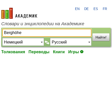
EN
DE
ES
FR
academic.ru
Словари и энциклопедии на Академике
Найти!
Толкования
Переводы
Книги
Игры ⚽