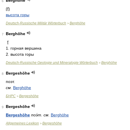
Berghöhe
6
(f)
высота горы
Deutsch-Russische Militär Wörterbuch
Berghöhe
>
Berghöhe
7
f
1. горная вершина
2. высота горы
Deutsch-Russische Geologie und Mineralogie Wörterbuch
Berghöhe
>
Bergeshöhe
8
поэт.
см.
Berghöhe
БНРС
Bergeshöhe
>
Bergeshöhe
9
Bergeshöhe
поэ́т. см.
Berghöhe
Allgemeines Lexikon
Bergeshöhe
>