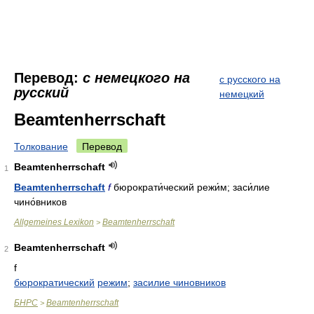
Перевод:
с немецкого на
с русского на
русский
немецкий
Beamtenherrschaft
Толкование
Перевод
Beamtenherrschaft
1
Beamtenherrschaft
f
бюрократи́ческий режи́м; заси́лие
чино́вников
Allgemeines Lexikon
Beamtenherrschaft
>
Beamtenherrschaft
2
f
бюрократический
режим
;
засилие чиновников
БНРС
Beamtenherrschaft
>