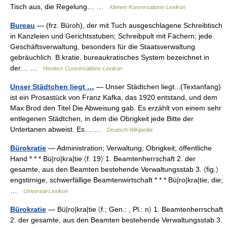
Tisch aus, die Regelung… …
Kleines Konversations-Lexikon
Bureau
— (frz. Büroh), der mit Tuch ausgeschlagene Schreibtisch
in Kanzleien und Gerichtsstuben; Schreibpult mit Fächern; jede
Geschäftsverwaltung, besonders für die Staatsverwaltung
gebräuchlich. B.kratie. bureaukratisches System bezeichnet in
der… …
Herders Conversations-Lexikon
Unser Städtchen liegt …
— Unser Städtchen liegt...(Textanfang)
ist ein Prosastück von Franz Kafka, das 1920 entstand, und dem
Max Brod den Titel Die Abweisung gab. Es erzählt von einem sehr
entlegenen Städtchen, in dem die Obrigkeit jede Bitte der
Untertanen abweist. Es… …
Deutsch Wikipedia
Bürokratie
— Administration; Verwaltung; Obrigkeit; öffentliche
Hand * * * Bü|ro|kra|tie 〈f. 19〉 1. Beamtenherrschaft 2. der
gesamte, aus den Beamten bestehende Verwaltungsstab 3. 〈fig.〉
engstirnige, schwerfällige Beamtenwirtschaft * * * Bü|ro|kra|tie, die;
…
Universal-Lexikon
Bürokratie
— Bü|ro|kra|tie 〈f.; Gen.: , Pl.: n〉 1. Beamtenherrschaft
2. der gesamte, aus den Beamten bestehende Verwaltungsstab 3.