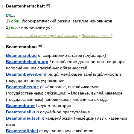
Beamtenherrschaft
3
сущ.
1)
общ.
бюрократический режим, засилие чиновников
2)
юр.
чиноначалие уст.
Универсальный немецко-русский словарь
Beamtenherrschaft
>
Beamtenabbau
4
Beamtenabbau
m
сокраще́ние шта́тов
(слу́жащих)
Beamtenbeleidigung
f
оскорбле́ние должностно́го лица́ при
исполне́нии им служе́бных обя́занностей
Beamtenbewerber
m
лицо́,
жела́ющее заня́ть до́лжность в
госуда́рственном учрежде́нии
Beamtenbezüge
pl
жа́лованье, выпла́чиваемое
(госуда́рственным) слу́жащим; жа́лованье, выпла́чиваемое
(госуда́рственным) чино́вникам; чино́вничьи окла́ды
Beamtenbuter
f
шутл.
маргари́н
Beamtendelikt
n
служе́бное преступле́ние
Beamtendeutsch
n
канцеля́рский (неме́цкий) язы́к, казё́нный
язы́к
Beamtendünkel
m
юр.
чино́вничье чва́нство