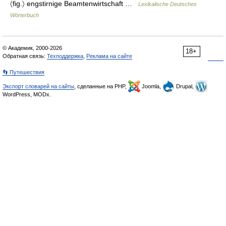
〈fig.〉 engstirnige Beamtenwirtschaft …
Lexikalische Deutsches
Wörterbuch
© Академик, 2000-2026
18+
Обратная связь:
Техподдержка
,
Реклама на сайте
👣 Путешествия
Экспорт словарей на сайты
, сделанные на PHP,
Joomla,
Drupal,
WordPress, MODx.