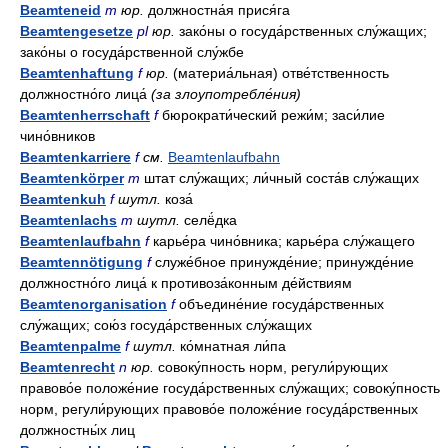
Beamteneid
m
юр.
должностна́я прися́га
Beamtengesetze
pl
юр.
зако́ны о госуда́рственных слу́жащих;
зако́ны о госуда́рственной слу́жбе
Beamtenhaftung
f
юр.
(материа́льная) отве́тственность
должностно́го лица́
(за злоупотребле́ния)
Beamtenherrschaft
f
бюрократи́ческий режи́м; заси́лие
чино́вников
Beamtenkarriere
f
см.
Beamtenlaufbahn
Beamtenkörper
m
штат слу́жащих; ли́чный соста́в слу́жащих
Beamtenkuh
f
шутл.
коза́
Beamtenlachs
m
шутл.
селё́дка
Beamtenlaufbahn
f
карье́ра чино́вника; карье́ра слу́жащего
Beamtennötigung
f
служе́бное принужде́ние; принужде́ние
должностно́го лица́ к противоза́конным де́йствиям
Beamtenorganisation
f
объедине́ние госуда́рственных
слу́жащих; сою́з госуда́рственных слу́жащих
Beamtenpalme
f
шутл.
ко́мнатная ли́па
Beamtenrecht
n
юр.
совоку́пность норм, регули́рующих
правово́е положе́ние госуда́рственных слу́жащих; совоку́пность
норм, регули́рующих правово́е положе́ние госуда́рственных
должностны́х лиц