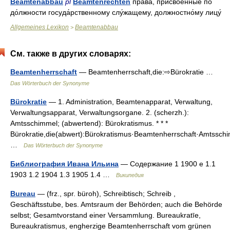
Beamtenabbau
pl
Beamtenrechten
права́, присво́енные по
до́лжности госуда́рственному слу́жащему, должностно́му лицу́
Allgemeines Lexikon
Beamtenabbau
>
См. также в других словарях:
Beamtenherrschaft
— Beamtenherrschaft,die:⇨Bürokratie …
Das Wörterbuch der Synonyme
Bürokratie
— 1. Administration, Beamtenapparat, Verwaltung,
Verwaltungsapparat, Verwaltungsorgane. 2. (scherzh.):
Amtsschimmel; (abwertend): Bürokratismus. * * *
Bürokratie,die(abwert):Bürokratismus·Beamtenherrschaft·Amtssc
…
Das Wörterbuch der Synonyme
Библиография Ивана Ильина
— Содержание 1 1900 е 1.1
1903 1.2 1904 1.3 1905 1.4 …
Википедия
Bureau
— (frz., spr. büroh), Schreibtisch; Schreib ,
Geschäftsstube, bes. Amtsraum der Behörden; auch die Behörde
selbst; Gesamtvorstand einer Versammlung. Bureaukratīe,
Bureaukratismus, engherzige Beamtenherrschaft vom grünen