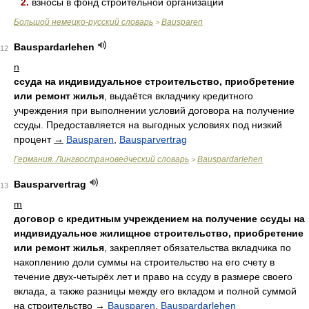
2.
взно́сы в фонд строи́тельной организа́ции
Большой немецко-русский словарь
Bausparen
>
Bauspardarlehen
12
n
ссуда на индивидуальное строительство, приобретение
или ремонт жилья
, выдаётся вкладчику кредитного
учреждения при выполнении условий договора на получение
ссуды. Предоставляется на выгодных условиях под низкий
процент
→
Bausparen
,
Bausparvertrag
Германия. Лингвострановедческий словарь
Bauspardarlehen
>
Bausparvertrag
13
m
договор с кредитным учреждением на получение ссуды на
индивидуальное жилищное строительство, приобретение
или ремонт жилья
, закрепляет обязательства вкладчика по
накоплению доли суммы на строительство на его счету в
течение двух-четырёх лет и право на ссуду в размере своего
вклада, а также разницы между его вкладом и полной суммой
на строительство
→
Bausparen
,
Bauspardarlehen