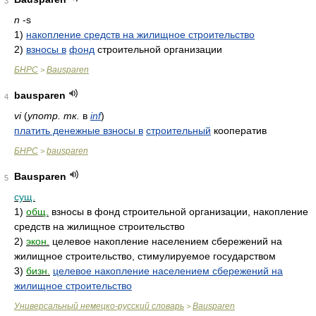
3
n
-s
1)
накопление средств на жилищное строительство
2)
взносы в
фонд
строительной организации
БНРС
Bausparen
>
bausparen
4
vi
(
употр. тк.
в
inf
)
платить денежные взносы в
строительный
кооператив
БНРС
bausparen
>
Bausparen
5
сущ.
1)
общ.
взносы в фонд строительной организации, накопление
средств на жилищное строительство
2)
экон.
целевое накопление населением сбережений на
жилищное строительство, стимулируемое государством
3)
бизн.
целевое накопление населением сбережений на
жилищное строительство
Универсальный немецко-русский словарь
Bausparen
>