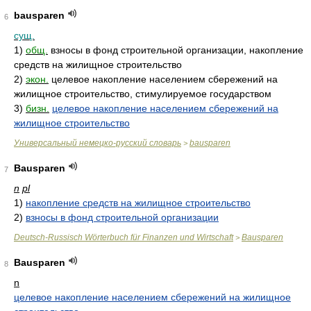
bausparen
6
сущ.
1)
общ.
взносы в фонд строительной организации, накопление
средств на жилищное строительство
2)
экон.
целевое накопление населением сбережений на
жилищное строительство, стимулируемое государством
3)
бизн.
целевое накопление населением сбережений на
жилищное строительство
Универсальный немецко-русский словарь
bausparen
>
Bausparen
7
n
pl
1)
накопление средств на жилищное строительство
2)
взносы в фонд строительной организации
Deutsch-Russisch Wörterbuch für Finanzen und Wirtschaft
Bausparen
>
Bausparen
8
n
целевое накопление населением сбережений на жилищное