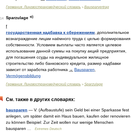
Германия. Лингвострановедческий словарь
Bausparvertrag
>
Sparzulage
14
f
государственная надбавка к сбережениям
, дополнительное
вознаграждение лицам наёмного труда с целью формирования
собственности. Условием выплаты часто является целевое
использование данной суммы на покупку акций предприятия,
для погашения ссуды на индивидуальное жилищное
строительство либо банковского кредита, размер надбавки
зависит от заработка работника
→
Bausparen
,
Vermögensbildung
Германия. Лингвострановедческий словарь
Sparzulage
>
См. также в других словарях:
bausparen
— V. (Aufbaustufe) sein Geld bei einer Sparkasse fest
anlegen, um später damit ein Haus bauen, kaufen oder renovieren
zu können Beispiel: Zur Zeit wollen nur wenige Menschen
bausparen …
Extremes Deutsch