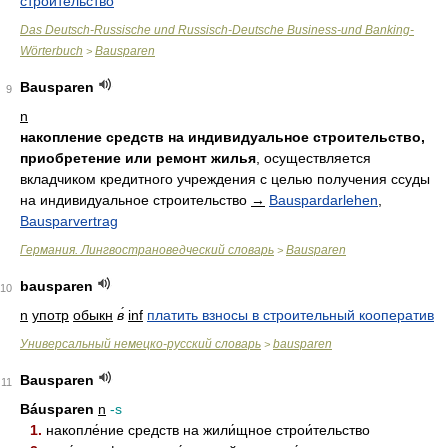
строительство
Das Deutsch-Russische und Russisch-Deutsche Business-und Banking-
Wörterbuch
Bausparen
>
Bausparen
9
n
накопление средств на индивидуальное строительство,
приобретение или ремонт жилья
, осуществляется
вкладчиком кредитного учреждения с целью получения ссуды
на индивидуальное строительство
→
Bauspardarlehen
,
Bausparvertrag
Германия. Лингвострановедческий словарь
Bausparen
>
bausparen
10
n
употр
обыкн
в́
inf
платить взносы в строительный кооператив
Универсальный немецко-русский словарь
bausparen
>
Bausparen
11
Báusparen
n
-s
1.
накопле́ние средств на жили́щное строи́тельство