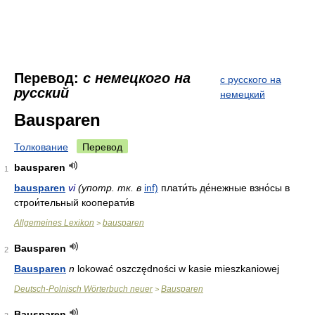
Перевод:
с немецкого на
с русского на
русский
немецкий
Bausparen
Толкование
Перевод
bausparen
1
bausparen
vi
(употр. тк. в
inf)
плати́ть де́нежные взно́сы в
строи́тельный кооперати́в
Allgemeines Lexikon
bausparen
>
Bausparen
2
Bausparen
n
lokować oszczędności w kasie mieszkaniowej
Deutsch-Polnisch Wörterbuch neuer
Bausparen
>
Bausparen