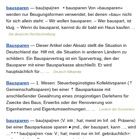
bausparen
— bau|spa|ren • bausparen Von »bausparen«
werden nur Beugungsformen verwendet, bei denen »bau« nicht
für sich allein steht: – Wir wollen bausparen. – Wer bauspart, ist
klug. – Wenn du bausparst, kannst du dir bald ein Haus kaufen …
Die deutsche Rechtschreibung
Bausparen
— Dieser Artikel oder Absatz stellt die Situation in
Deutschland dar. Hilf mit, die Situation in anderen Ländern zu
schildern. Ein Bausparvertrag ist ein Sparvertrag, den der
Bausparer mit einer Bausparkasse abschließt. Er wird
hauptsächlich für… …
Deutsch Wikipedia
Bausparen
— 1. Wesen: Steuerbegünstigtes Kollektivsparen (⇡
Gemeinschaftssparen) bei einer ⇡ Bausparkasse mit
anschließender Gewährung eines zinsgünstigen Darlehens für
Zwecke des Baus, Erwerbs oder der Renovierung von
Eigenheimen und Eigentumswohnungen… …
Lexikon der Economics
bausparen
— bau|spa|ren 〈V. intr.; hat; meist im Inf. od. Präsens〉
bei einer Bausparkasse sparen ● jmd., der bauspart, kann ..., wird
... * * * bau|spa|ren <sw. V.; hat; meist nur im Inf. gebräuchlich>: