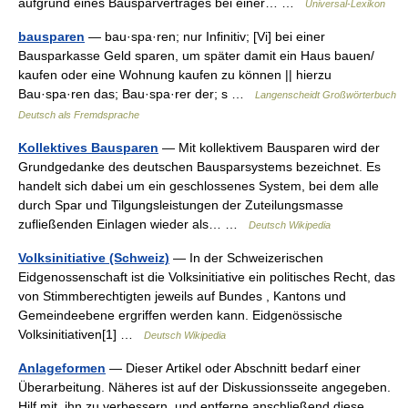
aufgrund eines Bausparvertrages bei einer… …
Universal-Lexikon
bausparen
— bau·spa·ren; nur Infinitiv; [Vi] bei einer
Bausparkasse Geld sparen, um später damit ein Haus bauen/
kaufen oder eine Wohnung kaufen zu können || hierzu
Bau·spa·ren das; Bau·spa·rer der; s …
Langenscheidt Großwörterbuch
Deutsch als Fremdsprache
Kollektives Bausparen
— Mit kollektivem Bausparen wird der
Grundgedanke des deutschen Bausparsystems bezeichnet. Es
handelt sich dabei um ein geschlossenes System, bei dem alle
durch Spar und Tilgungsleistungen der Zuteilungsmasse
zufließenden Einlagen wieder als… …
Deutsch Wikipedia
Volksinitiative (Schweiz)
— In der Schweizerischen
Eidgenossenschaft ist die Volksinitiative ein politisches Recht, das
von Stimmberechtigten jeweils auf Bundes , Kantons und
Gemeindeebene ergriffen werden kann. Eidgenössische
Volksinitiativen[1] …
Deutsch Wikipedia
Anlageformen
— Dieser Artikel oder Abschnitt bedarf einer
Überarbeitung. Näheres ist auf der Diskussionsseite angegeben.
Hilf mit, ihn zu verbessern, und entferne anschließend diese