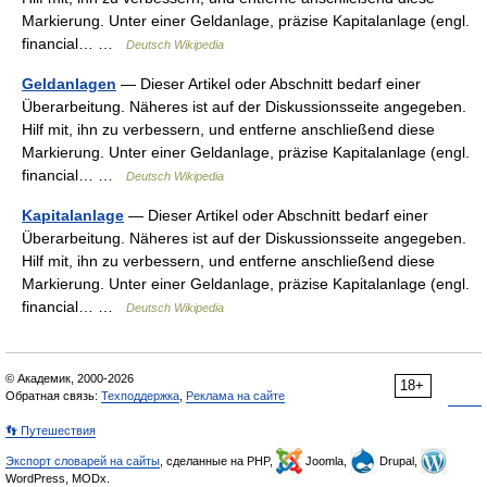
Markierung. Unter einer Geldanlage, präzise Kapitalanlage (engl.
financial… …
Deutsch Wikipedia
Geldanlagen
— Dieser Artikel oder Abschnitt bedarf einer
Überarbeitung. Näheres ist auf der Diskussionsseite angegeben.
Hilf mit, ihn zu verbessern, und entferne anschließend diese
Markierung. Unter einer Geldanlage, präzise Kapitalanlage (engl.
financial… …
Deutsch Wikipedia
Kapitalanlage
— Dieser Artikel oder Abschnitt bedarf einer
Überarbeitung. Näheres ist auf der Diskussionsseite angegeben.
Hilf mit, ihn zu verbessern, und entferne anschließend diese
Markierung. Unter einer Geldanlage, präzise Kapitalanlage (engl.
financial… …
Deutsch Wikipedia
© Академик, 2000-2026
18+
Обратная связь:
Техподдержка
,
Реклама на сайте
👣 Путешествия
Экспорт словарей на сайты
, сделанные на PHP,
Joomla,
Drupal,
WordPress, MODx.