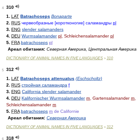
310
4
1.
LAT
Batrachoseps
Bonaparte
2.
RUS
червеобразные [коротконогие] саламандры
pl
3.
ENG
slender salamanders
4.
DEU
Wurmsalamander
pl
, Schleichensalamander
pl
5.
FRA
batrachoseps
pl
Ареал обитания:
Северная Америка, Центральная Америка
DICTIONARY OF ANIMAL NAMES IN FIVE LANGUAGES
310
>
312
5
1.
LAT
Batrachoseps attenuatus
(Eschscholtz)
2.
RUS
стройная саламандра
f
3.
ENG
California slender salamander
4.
DEU
Kalifornischer Wurmsalamander
m
, Gartensalamander
m
,
Schleichensalamander
m
5.
FRA
batrachoseps
m
de Californie
Ареал обитания:
Северная Америка
DICTIONARY OF ANIMAL NAMES IN FIVE LANGUAGES
312
>
318
6