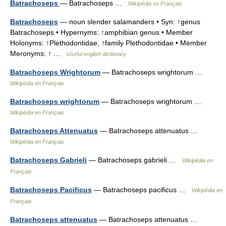
Batrachoseps
— Batrachoseps …
Wikipédia en Français
Batrachoseps
— noun slender salamanders • Syn: ↑genus
Batrachoseps • Hypernyms: ↑amphibian genus • Member
Holonyms: ↑Plethodontidae, ↑family Plethodontidae • Member
Meronyms: ↑ …
Useful english dictionary
Batrachoseps Wrightorum
— Batrachoseps wrightorum …
Wikipédia en Français
Batrachoseps wrightorum
— Batrachoseps wrightorum …
Wikipédia en Français
Batrachoseps Attenuatus
— Batrachoseps attenuatus …
Wikipédia en Français
Batrachoseps Gabrieli
— Batrachoseps gabrieli …
Wikipédia en
Français
Batrachoseps Pacificus
— Batrachoseps pacificus …
Wikipédia en
Français
Batrachoseps attenuatus
— Batrachoseps attenuatus …