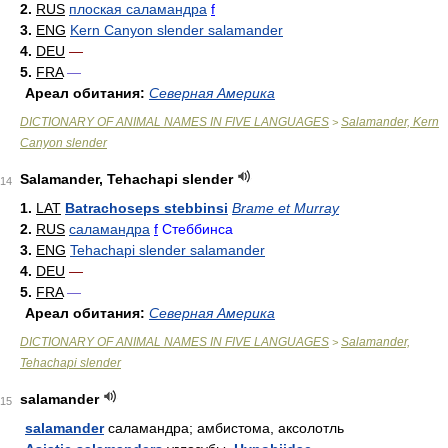
2.
RUS
плоская саламандра
f
3.
ENG
Kern Canyon slender salamander
4.
DEU
—
5.
FRA
—
Ареал обитания:
Северная Америка
DICTIONARY OF ANIMAL NAMES IN FIVE LANGUAGES
Salamander, Kern
>
Canyon slender
Salamander, Tehachapi slender
14
1.
LAT
Batrachoseps stebbinsi
Brame et Murray
2.
RUS
саламандра
f
Стеббинса
3.
ENG
Tehachapi slender salamander
4.
DEU
—
5.
FRA
—
Ареал обитания:
Северная Америка
DICTIONARY OF ANIMAL NAMES IN FIVE LANGUAGES
Salamander,
>
Tehachapi slender
salamander
15
salamander
саламандра; амбистома, аксолотль