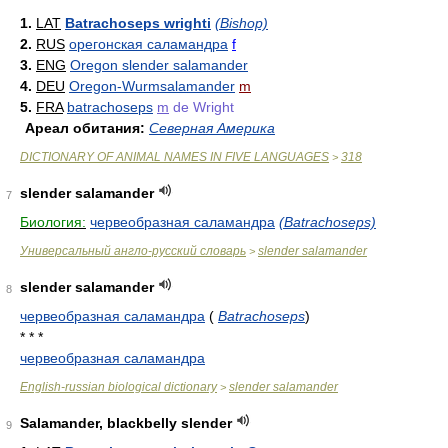
1.
LAT
Batrachoseps wrighti
(Bishop)
2.
RUS
орегонская саламандра
f
3.
ENG
Oregon slender salamander
4.
DEU
Oregon-Wurmsalamander
m
5.
FRA
batrachoseps
m
de Wright
Ареал обитания:
Северная Америка
DICTIONARY OF ANIMAL NAMES IN FIVE LANGUAGES
318
>
slender salamander
7
Биология:
червеобразная саламандра
(Batrachoseps)
Универсальный англо-русский словарь
slender salamander
>
slender salamander
8
червеобразная саламандра
(
Batrachoseps
)
* * *
червеобразная саламандра
English-russian biological dictionary
slender salamander
>
Salamander, blackbelly slender
9