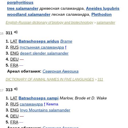
porphyriticus
tree salamander
древесная саламандра,
Aneides lugubris
woodland salamander
лесная саламандра,
Plethodon
English-Russian dictionary of biology and biotechnology
salamander
>
311
16
1.
LAT
Batrachoseps aridus
Brame
2.
RUS
пустынная саламандра
f
3.
ENG
desert slender salamander
4.
DEU
—
5.
FRA
—
Ареал обитания:
Северная Америка
DICTIONARY OF ANIMAL NAMES IN FIVE LANGUAGES
311
>
313
17
1.
LAT
Batrachoseps campi
Marlow, Brode et D. Wake
2.
RUS
саламандра
f
Кемпа
3.
ENG
Inyo Mountains salamander
4.
DEU
—
5.
FRA
—