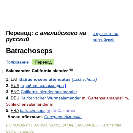
Перевод:
с английского на
с русского на
русский
английский
Batrachoseps
Толкование
Перевод
Salamander, California slender
1
1.
LAT
Batrachoseps attenuatus
(Eschscholtz)
2.
RUS
стройная саламандра
f
3.
ENG
California slender salamander
4.
DEU
Kalifornischer Wurmsalamander
m
, Gartensalamander
m
,
Schleichensalamander
m
5.
FRA
batrachoseps
m
de Californie
Ареал обитания:
Северная Америка
DICTIONARY OF ANIMAL NAMES IN FIVE LANGUAGES
Salamander,
>
California slender