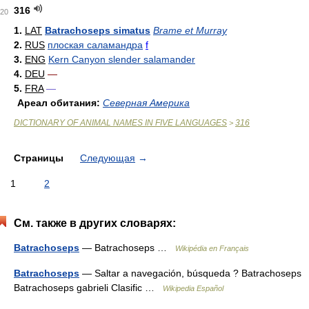
316
20
1.
LAT
Batrachoseps simatus
Brame et Murray
2.
RUS
плоская саламандра
f
3.
ENG
Kern Canyon slender salamander
4.
DEU
—
5.
FRA
—
Ареал обитания:
Северная Америка
DICTIONARY OF ANIMAL NAMES IN FIVE LANGUAGES
316
>
Страницы
Следующая
→
1
2
См. также в других словарях:
Batrachoseps
— Batrachoseps …
Wikipédia en Français
Batrachoseps
— Saltar a navegación, búsqueda ? Batrachoseps
Batrachoseps gabrieli Clasific …
Wikipedia Español