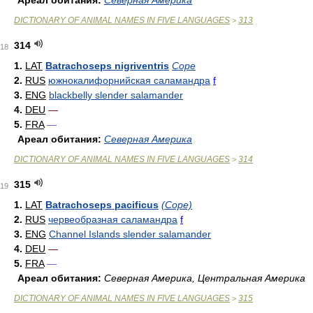
Ареал обитания:
Северная Америка
DICTIONARY OF ANIMAL NAMES IN FIVE LANGUAGES
313
>
314
18
1.
LAT
Batrachoseps nigriventris
Cope
2.
RUS
южнокалифорнийская саламандра
f
3.
ENG
blackbelly slender salamander
4.
DEU
—
5.
FRA
—
Ареал обитания:
Северная Америка
DICTIONARY OF ANIMAL NAMES IN FIVE LANGUAGES
314
>
315
19
1.
LAT
Batrachoseps pacificus
(Cope)
2.
RUS
червеобразная саламандра
f
3.
ENG
Channel Islands slender salamander
4.
DEU
—
5.
FRA
—
Ареал обитания:
Северная Америка, Центральная Америка
DICTIONARY OF ANIMAL NAMES IN FIVE LANGUAGES
315
>