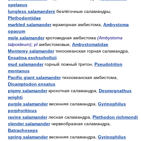
spelaeus
lungless salamanders
безлёгочные саламандры,
Plethodontidae
marbled salamander
мраморная амбистома,
Ambystoma
opacum
mole salamander
кротовидная амбистома
(Ambystoma
talpoideum); pl
амбистомовые,
Ambystomatidae
Monterey salamander
тихоокеанская горная саламандра,
Ensatina eschscholtzii
mud salamander
горный ложный тритон,
Pseudotriton
montanus
Pacific giant salamander
тихоокеанская амбистома,
Dicamptodon ensatus
pigmy salamander
крохотная саламандра,
Desmognathus
wrighti
purple salamander
весенняя саламандра,
Gyrinophilus
porphyriticus
ravine salamander
лесная саламандра,
Plethodon richmondi
slender salamander
червеобразная саламандра,
Batrachoseps
spring salamander
весенняя саламандра,
Gyrinophilus