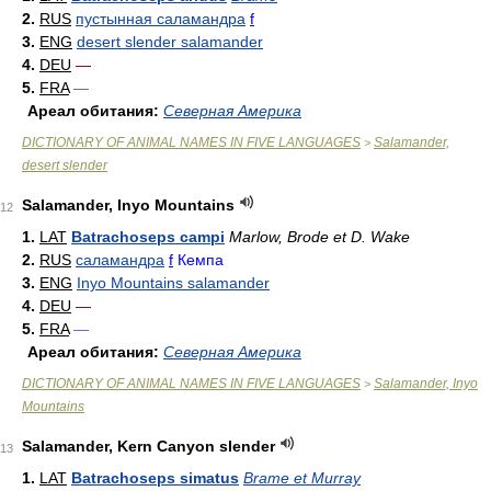
2.
RUS
пустынная саламандра
f
3.
ENG
desert slender salamander
4.
DEU
—
5.
FRA
—
Ареал обитания:
Северная Америка
DICTIONARY OF ANIMAL NAMES IN FIVE LANGUAGES
Salamander,
>
desert slender
Salamander, Inyo Mountains
12
1.
LAT
Batrachoseps campi
Marlow, Brode et D. Wake
2.
RUS
саламандра
f
Кемпа
3.
ENG
Inyo Mountains salamander
4.
DEU
—
5.
FRA
—
Ареал обитания:
Северная Америка
DICTIONARY OF ANIMAL NAMES IN FIVE LANGUAGES
Salamander, Inyo
>
Mountains
Salamander, Kern Canyon slender
13
1.
LAT
Batrachoseps simatus
Brame et Murray