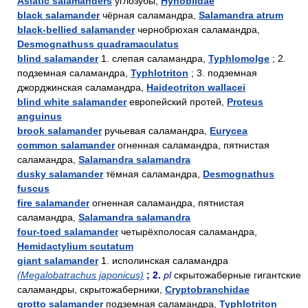
Asiatic salamanders
углозубы,
Hynobiidae
black salamander
чёрная саламандра,
Salamandra atrum
black-bellied salamander
чернобрюхая саламандра,
Desmognathuss quadramaculatus
blind salamander
1. слепая саламандра,
Typhlomolge
; 2.
подземная саламандра,
Typhlotriton
; 3. подземная
джорджинская саламандра,
Haideotriton wallacei
blind white salamander
европейский протей,
Proteus
anguinus
brook salamander
ручьевая саламандра,
Eurycea
common salamander
огненная саламандра, пятнистая
саламандра,
Salamandra salamandra
dusky salamander
тёмная саламандра,
Desmognathus
fuscus
fire salamander
огненная саламандра, пятнистая
саламандра,
Salamandra salamandra
four-toed salamander
четырёхполосая саламандра,
Hemidactylium scutatum
giant salamander
1. исполинская саламандра
(Megalobatrachus japonicus)
; 2.
pl
скрытожаберные гигантские
саламандры, скрытожаберники,
Cryptobranchidae
grotto salamander
подземная саламандра,
Typhlotriton