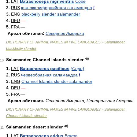
1.
LAT
Batrachoseps nigriventris
Cope
2.
RUS
южнокалифорнийская саламандра
f
3.
ENG
blackbelly slender salamander
4.
DEU
—
5.
FRA
—
Ареал обитания:
Северная Америка
DICTIONARY OF ANIMAL NAMES IN FIVE LANGUAGES
Salamander,
>
blackbelly slender
Salamander, Channel Islands slender
10
1.
LAT
Batrachoseps pacificus
(Cope)
2.
RUS
червеобразная саламандра
f
3.
ENG
Channel Islands slender salamander
4.
DEU
—
5.
FRA
—
Ареал обитания:
Северная Америка, Центральная Америка
DICTIONARY OF ANIMAL NAMES IN FIVE LANGUAGES
Salamander,
>
Channel Islands slender
Salamander, desert slender
11
1.
LAT
Batrachoseps aridus
Brame