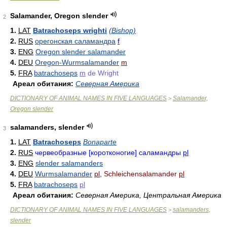
Salamander, Oregon slender
2
1.
LAT
Batrachoseps wrighti
(Bishop)
2.
RUS
орегонская саламандра
f
3.
ENG
Oregon slender salamander
4.
DEU
Oregon-Wurmsalamander
m
5.
FRA
batrachoseps
m
de Wright
Ареал обитания:
Северная Америка
DICTIONARY OF ANIMAL NAMES IN FIVE LANGUAGES
Salamander,
>
Oregon slender
salamanders, slender
3
1.
LAT
Batrachoseps
Bonaparte
2.
RUS
червеобразные [коротконогие] саламандры
pl
3.
ENG
slender salamanders
4.
DEU
Wurmsalamander
pl
, Schleichensalamander
pl
5.
FRA
batrachoseps
pl
Ареал обитания:
Северная Америка, Центральная Америка
DICTIONARY OF ANIMAL NAMES IN FIVE LANGUAGES
salamanders,
>
slender