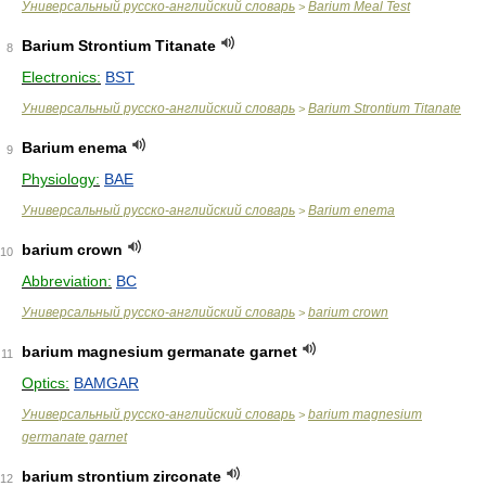
Универсальный русско-английский словарь
Barium Meal Test
>
Barium Strontium Titanate
8
Electronics:
BST
Универсальный русско-английский словарь
Barium Strontium Titanate
>
Barium enema
9
Physiology:
BAE
Универсальный русско-английский словарь
Barium enema
>
barium crown
10
Abbreviation:
BC
Универсальный русско-английский словарь
barium crown
>
barium magnesium germanate garnet
11
Optics:
BAMGAR
Универсальный русско-английский словарь
barium magnesium
>
germanate garnet
barium strontium zirconate
12