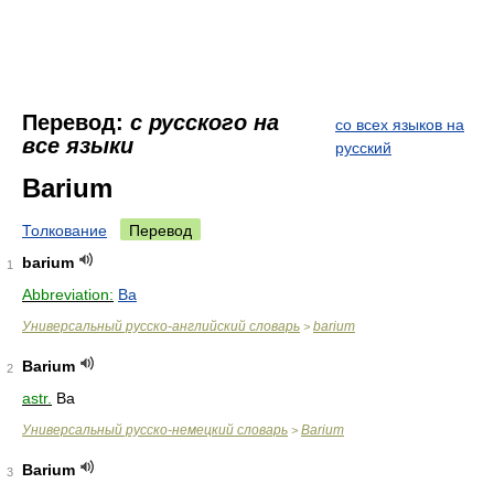
Перевод:
с русского на
со всех языков на
все языки
русский
Barium
Толкование
Перевод
barium
1
Abbreviation:
Ba
Универсальный русско-английский словарь
barium
>
Barium
2
astr.
Ba
Универсальный русско-немецкий словарь
Barium
>
Barium
3