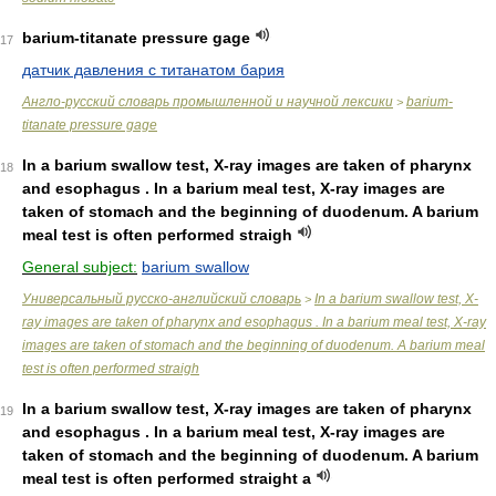
barium-titanate pressure gage
17
датчик давления с титанатом бария
Англо-русский словарь промышленной и научной лексики
barium-
>
titanate pressure gage
In a barium swallow test, X-ray images are taken of pharynx
18
and esophagus . In a barium meal test, X-ray images are
taken of stomach and the beginning of duodenum. A barium
meal test is often performed straigh
General subject:
barium swallow
Универсальный русско-английский словарь
In a barium swallow test, X-
>
ray images are taken of pharynx and esophagus . In a barium meal test, X-ray
images are taken of stomach and the beginning of duodenum. A barium meal
test is often performed straigh
In a barium swallow test, X-ray images are taken of pharynx
19
and esophagus . In a barium meal test, X-ray images are
taken of stomach and the beginning of duodenum. A barium
meal test is often performed straight a