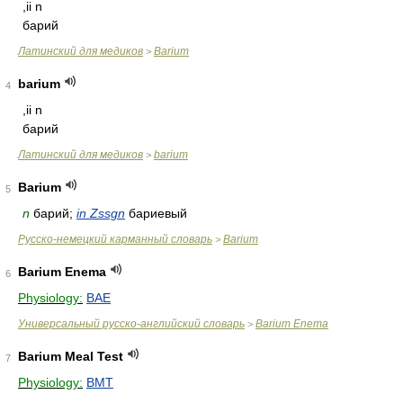
,ii n
барий
Латинский для медиков
Barium
>
barium
4
,ii n
барий
Латинский для медиков
barium
>
Barium
5
n
барий;
in Zssgn
бариевый
Русско-немецкий карманный словарь
Barium
>
Barium Enema
6
Physiology:
BAE
Универсальный русско-английский словарь
Barium Enema
>
Barium Meal Test
7
Physiology:
BMT