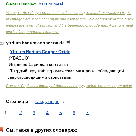
General subject:
barium meal
Универсальный русско-английский словарь
In a barium swallow test, X-
>
ray images are taken of pharynx and esophagus . In a barium meal test, X-ray
images are taken of stomach and the beginning of duodenum. A barium meal
test is often performed straight a
yttrium barium copper oxide
20
Yttrium Barium Copper Oxide
(YBACUO)
Иттриево-бариевая керамика
Твердый, хрупкий керамический материал, обладающий
сверхпроводящими свойствами.
Russian-English dictionary of Nanotechnology
yttrium barium copper oxide
>
Страницы
Следующая
→
1
2
3
4
5
6
7
См. также в других словарях: