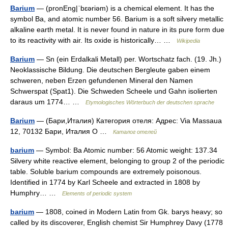
Barium
— (pronEng|ˈbɛəriəm) is a chemical element. It has the
symbol Ba, and atomic number 56. Barium is a soft silvery metallic
alkaline earth metal. It is never found in nature in its pure form due
to its reactivity with air. Its oxide is historically… …
Wikipedia
Barium
— Sn (ein Erdalkali Metall) per. Wortschatz fach. (19. Jh.)
Neoklassische Bildung. Die deutschen Bergleute gaben einem
schweren, neben Erzen gefundenen Mineral den Namen
Schwerspat (Spat1). Die Schweden Scheele und Gahn isolierten
daraus um 1774… …
Etymologisches Wörterbuch der deutschen sprache
Barium
— (Бари,Италия) Категория отеля: Адрес: Via Massaua
12, 70132 Бари, Италия О …
Каталог отелей
barium
— Symbol: Ba Atomic number: 56 Atomic weight: 137.34
Silvery white reactive element, belonging to group 2 of the periodic
table. Soluble barium compounds are extremely poisonous.
Identified in 1774 by Karl Scheele and extracted in 1808 by
Humphry… …
Elements of periodic system
barium
— 1808, coined in Modern Latin from Gk. barys heavy; so
called by its discoverer, English chemist Sir Humphrey Davy (1778