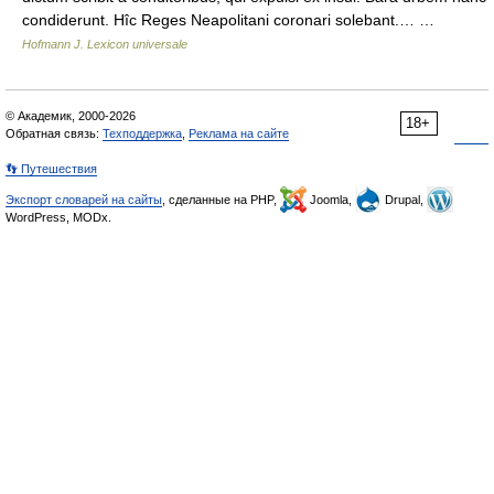
condiderunt. Hîc Reges Neapolitani coronari solebant.… …
Hofmann J. Lexicon universale
© Академик, 2000-2026
18+
Обратная связь:
Техподдержка
,
Реклама на сайте
👣 Путешествия
Экспорт словарей на сайты
, сделанные на PHP,
Joomla,
Drupal,
WordPress, MODx.