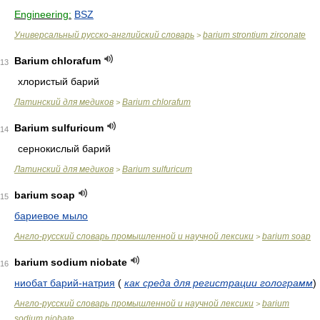
Engineering:
BSZ
Универсальный русско-английский словарь
barium strontium zirconate
>
Barium chlorafum
13
хлористый барий
Латинский для медиков
Barium chlorafum
>
Barium sulfuricum
14
сернокислый барий
Латинский для медиков
Barium sulfuricum
>
barium soap
15
бариевое мыло
Англо-русский словарь промышленной и научной лексики
barium soap
>
barium sodium niobate
16
ниобат барий-натрия
(
как среда для регистрации голограмм
)
Англо-русский словарь промышленной и научной лексики
barium
>
sodium niobate