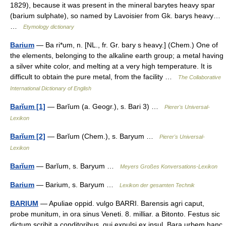
1829), because it was present in the mineral barytes heavy spar
(barium sulphate), so named by Lavoisier from Gk. barys heavy…
…
Etymology dictionary
Barium
— Ba ri*um, n. [NL., fr. Gr. bary s heavy.] (Chem.) One of
the elements, belonging to the alkaline earth group; a metal having
a silver white color, and melting at a very high temperature. It is
difficult to obtain the pure metal, from the facility …
The Collaborative
International Dictionary of English
Barĭum [1]
— Barĭum (a. Geogr.), s. Bari 3) …
Pierer's Universal-
Lexikon
Barĭum [2]
— Barĭum (Chem.), s. Baryum …
Pierer's Universal-
Lexikon
Barĭum
— Barĭum, s. Baryum …
Meyers Großes Konversations-Lexikon
Barium
— Barium, s. Baryum …
Lexikon der gesamten Technik
BARIUM
— Apuliae oppid. vulgo BARRI. Barensis agri caput,
probe munitum, in ora sinus Veneti. 8. milliar. a Bitonto. Festus sic
dictum scribit a conditoribus, qui expulsi ex insul. Bara urbem hanc