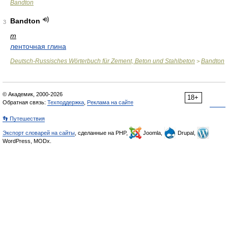
Bandton
Bandton
3
m
ленточная глина
Deutsch-Russisches Wörterbuch für Zement, Beton und Stahlbeton
Bandton
>
© Академик, 2000-2026
18+
Обратная связь:
Техподдержка
,
Реклама на сайте
👣 Путешествия
Экспорт словарей на сайты
, сделанные на PHP,
Joomla,
Drupal,
WordPress, MODx.