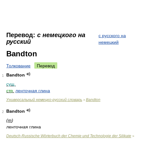
Перевод:
с немецкого на
с русского на
русский
немецкий
Bandton
Толкование
Перевод
Bandton
1
сущ.
стр.
ленточная глина
Универсальный немецко-русский словарь
Bandton
>
Bandton
2
(
m
)
ленточная глина
Deutsch-Russische Wörterbuch der Chemie und Technologie der Silikate
>