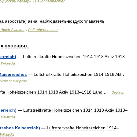
о
-
русский
словарь
Ballonbeobachter
>
на
аэростате
)
авиа
.
наблюдатель
-
воздухоплаватель
erbuch
Aviation
Ballonbeobachter
>
их
словарях:
erreich
)
—
Luftstreitkräfte
Hoheitszeichen
1914
1918
Aktiv
1913
–
Wikipedia
Kaiserreiches
—
Luftstreitkräfte
Hoheitszeichen
1914
1918
Aktiv
Deutsch
Wikipedia
fte
Hoheitszeichen
1914
1918
Aktiv
1913
–
1918
Land
…
Deutsch
erreich
)
—
Luftstreitkräfte
Hoheitszeichen
1914
1918
Aktiv
1913
–
Wikipedia
tsches
Kaiserreich
)
—
Luftstreitkräfte
Hoheitszeichen
1914
–
Wikipedia