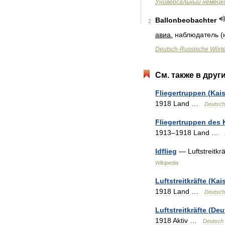
Универсальный
немецк
Ballonbeobachter
2
авиа
.
наблюдатель
(
Deutsch
-
Russische
Wört
См
.
также
в
друг
Fliegertruppen
(
Kais
1918
Land
…
Deutsch
Fliegertruppen
des
1913
–
1918
Land
…
Idflieg
—
Luftstreitkrä
Wikipedia
Luftstreitkräfte
(
Kais
1918
Land
…
Deutsch
Luftstreitkräfte
(
Deu
1918
Aktiv
…
Deutsch