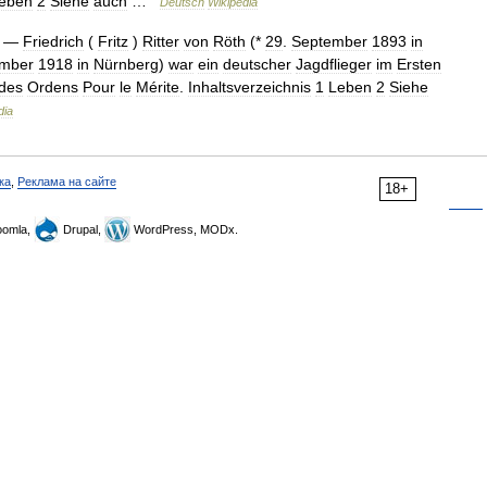
eben
2
Siehe
auch
…
Deutsch
Wikipedia
—
Friedrich
(
Fritz
)
Ritter
von
Röth
(*
29
.
September
1893
in
mber
1918
in
Nürnberg
)
war
ein
deutscher
Jagdflieger
im
Ersten
des
Ordens
Pour
le
Mérite
.
Inhaltsverzeichnis
1
Leben
2
Siehe
dia
ка
,
Реклама на сайте
18+
omla,
Drupal,
WordPress, MODx.