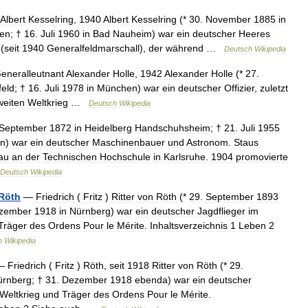
Albert
Kesselring
,
1940
Albert
Kesselring
(*
30
.
November
1885
in
ken
; †
16
.
Juli
1960
in
Bad
Nauheim
)
war
ein
deutscher
Heeres
(
seit
1940
Generalfeldmarschall
),
der
während
…
Deutsch
Wikipedia
eneralleutnant
Alexander
Holle
,
1942
Alexander
Holle
(*
27
.
feld
; †
16
.
Juli
1978
in
München
)
war
ein
deutscher
Offizier
,
zuletzt
weiten
Weltkrieg
…
Deutsch
Wikipedia
September
1872
in
Heidelberg
Handschuhsheim
; †
21
.
Juli
1955
n
)
war
ein
deutscher
Maschinenbauer
und
Astronom
.
Staus
au
an
der
Technischen
Hochschule
in
Karlsruhe
.
1904
promovierte
Deutsch
Wikipedia
Röth
—
Friedrich
(
Fritz
)
Ritter
von
Röth
(*
29
.
September
1893
zember
1918
in
Nürnberg
)
war
ein
deutscher
Jagdflieger
im
Träger
des
Ordens
Pour
le
Mérite
.
Inhaltsverzeichnis
1
Leben
2
h
Wikipedia
—
Friedrich
(
Fritz
)
Röth
,
seit
1918
Ritter
von
Röth
(*
29
.
ürnberg
; †
31
.
Dezember
1918
ebenda
)
war
ein
deutscher
Weltkrieg
und
Träger
des
Ordens
Pour
le
Mérite
.