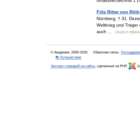
Inhaltsverzeichnis
1
L
Fritz
Ritter
von
Röth
Nürnberg
; †
31
.
Deze
Weltkrieg
und
Träger
auch
…
Deutsch
Wikipe
© Академик, 2000-2026
Обратная связь:
Техподдерж
👣 Путешествия
Экспорт словарей на сайты
, сделанные на PHP,
Jo