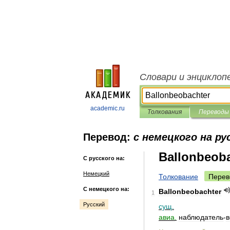
Словари и энциклоп
academic.ru
Толкования
Переводы
Перевод:
с немецкого на ру
Ballonbeob
С русского на:
Немецкий
Толкование
Перев
С немецкого на:
Ballonbeobachter
1
Русский
сущ
.
авиа
.
наблюдатель
-
в