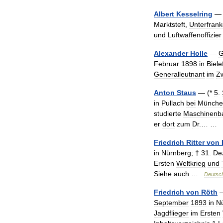
Albert
Kesselring
—
Marktsteft
,
Unterfran
und
Luftwaffenoffizier
Alexander
Holle
—
G
Februar
1898
in
Biele
Generalleutnant
im
Z
Anton
Staus
— (*
5
.
in
Pullach
bei
Münche
studierte
Maschinenb
er
dort
zum
Dr
.… …
Friedrich
Ritter
von
in
Nürnberg
; †
31
.
De
Ersten
Weltkrieg
und
Siehe
auch
…
Deutsc
Friedrich
von
Röth
September
1893
in
N
Jagdflieger
im
Ersten