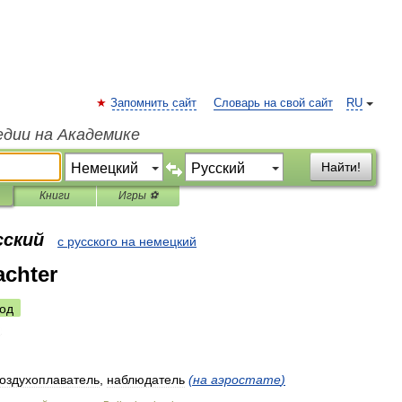
Запомнить сайт
Словарь на свой сайт
RU
едии на Академике
Найти!
Книги
Игры ⚽
сский
с русского на немецкий
achter
од
оздухоплаватель
,
наблюдатель
(
на
аэростате
)