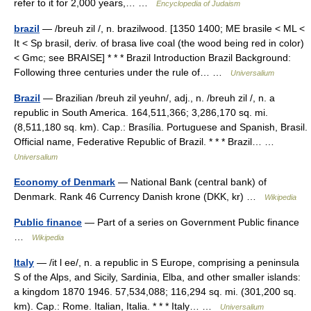
refer to it for 2,000 years,… …
Encyclopedia of Judaism
brazil
— /breuh zil /, n. brazilwood. [1350 1400; ME brasile < ML <
It < Sp brasil, deriv. of brasa live coal (the wood being red in color)
< Gmc; see BRAISE] * * * Brazil Introduction Brazil Background:
Following three centuries under the rule of… …
Universalium
Brazil
— Brazilian /breuh zil yeuhn/, adj., n. /breuh zil /, n. a
republic in South America. 164,511,366; 3,286,170 sq. mi.
(8,511,180 sq. km). Cap.: Brasília. Portuguese and Spanish, Brasil.
Official name, Federative Republic of Brazil. * * * Brazil… …
Universalium
Economy of Denmark
— National Bank (central bank) of
Denmark. Rank 46 Currency Danish krone (DKK, kr) …
Wikipedia
Public finance
— Part of a series on Government Public finance
…
Wikipedia
Italy
— /it l ee/, n. a republic in S Europe, comprising a peninsula
S of the Alps, and Sicily, Sardinia, Elba, and other smaller islands:
a kingdom 1870 1946. 57,534,088; 116,294 sq. mi. (301,200 sq.
km). Cap.: Rome. Italian, Italia. * * * Italy… …
Universalium