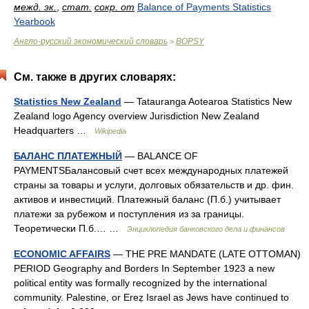
межд. эк.
,
стат.
сокр. от
Balance of Payments Statistics
Yearbook
Англо-русский экономический словарь
BOPSY
>
См. также в других словарях:
Statistics New Zealand
— Tatauranga Aotearoa Statistics New
Zealand logo Agency overview Jurisdiction New Zealand
Headquarters …
Wikipedia
БАЛАНС ПЛАТЕЖНЫЙ
— BALANCE OF
PAYMENTSБалансовый счет всех международных платежей
страны за товары и услуги, долговых обязательств и др. фин.
активов и инвестиций. Платежный баланс (П.б.) учитывает
платежи за рубежом и поступления из за границы.
Теоретически П.б.… …
Энциклопедия банковского дела и финансов
ECONOMIC AFFAIRS
— THE PRE MANDATE (LATE OTTOMAN)
PERIOD Geography and Borders In September 1923 a new
political entity was formally recognized by the international
community. Palestine, or Ereẓ Israel as Jews have continued to