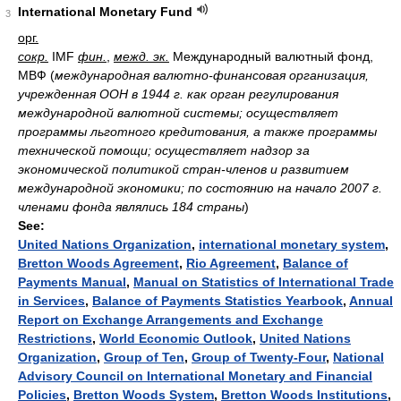
International Monetary Fund
3
орг.
сокр.
IMF
фин.
,
межд. эк.
Международный валютный фонд,
МВФ
(
международная валютно-финансовая организация,
учрежденная ООН в 1944 г. как орган регулирования
международной валютной системы; осуществляет
программы льготного кредитования, а также программы
технической помощи; осуществляет надзор за
экономической политикой стран-членов и развитием
международной экономики; по состоянию на начало 2007 г.
членами фонда являлись 184 страны
)
See:
United Nations Organization
,
international monetary system
,
Bretton Woods Agreement
,
Rio Agreement
,
Balance of
Payments Manual
,
Manual on Statistics of International Trade
in Services
,
Balance of Payments Statistics Yearbook
,
Annual
Report on Exchange Arrangements and Exchange
Restrictions
,
World Economic Outlook
,
United Nations
Organization
,
Group of Ten
,
Group of Twenty-Four
,
National
Advisory Council on International Monetary and Financial
Policies
,
Bretton Woods System
,
Bretton Woods Institutions
,