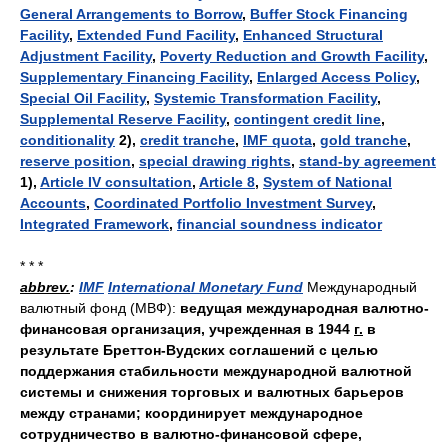
General Arrangements to Borrow
,
Buffer Stock Financing
Facility
,
Extended Fund Facility
,
Enhanced Structural
Adjustment Facility
,
Poverty Reduction and Growth Facility
,
Supplementary Financing Facility
,
Enlarged Access Policy
,
Special Oil Facility
,
Systemic Transformation Facility
,
Supplemental Reserve Facility
,
contingent credit line
,
conditionality
2),
credit tranche
,
IMF quota
,
gold tranche
,
reserve position
,
special drawing rights
,
stand-by agreement
1),
Article IV consultation
,
Article 8
,
System of National
Accounts
,
Coordinated Portfolio Investment Survey
,
Integrated Framework
,
financial soundness indicator
* * *
abbrev.
:
IMF
International Monetary Fund
Международный
валютный фонд (МВФ):
ведущая международная валютно-
финансовая организация, учрежденная в 1944
г.
в
результате Бреттон-Вудских соглашений с целью
поддержания стабильности международной валютной
системы и снижения торговых и валютных барьеров
между странами; координирует международное
сотрудничество в валютно-финансовой сфере,