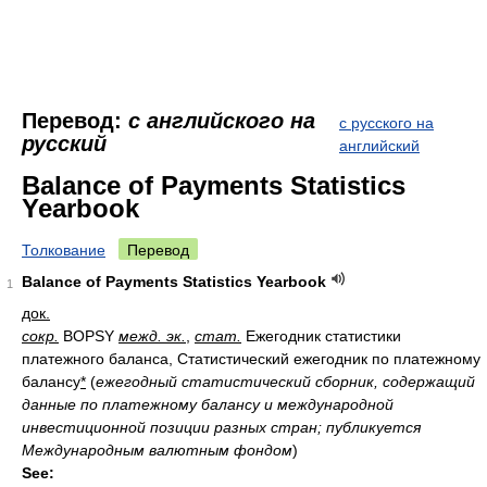
Перевод:
с английского на
с русского на
русский
английский
Balance of Payments Statistics
Yearbook
Толкование
Перевод
Balance of Payments Statistics Yearbook
1
док.
сокр.
BOPSY
межд. эк.
,
стат.
Ежегодник статистики
платежного баланса, Статистический ежегодник по платежному
балансу
*
(
ежегодный статистический сборник, содержащий
данные по платежному балансу и международной
инвестиционной позиции разных стран; публикуется
Международным валютным фондом
)
See: