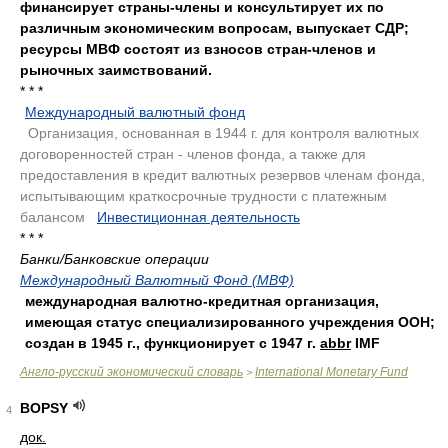
финансирует страны-члены и консультирует их по
различным экономическим вопросам, выпускает СДР;
ресурсы МВФ состоят из взносов стран-членов и
рыночных заимствований.
* * *
Международный валютный фонд
.
Организация, основанная в 1944 г. для контроля валютных
договоренностей стран - членов фонда, а также для
предоставления в кредит валютных резервов членам фонда,
испытывающим краткосрочные трудности с платежным
балансом
.
Инвестиционная деятельность
.
* * *
Банки/Банковские операции
Международный Валютный Фонд (МВФ)
международная валютно-кредитная организация,
имеющая статус специализированного учреждения ООН;
создан в 1945 г., функционирует с 1947 г.
abbr
IMF
Англо-русский экономический словарь
International Monetary Fund
>
BOPSY
4
док.