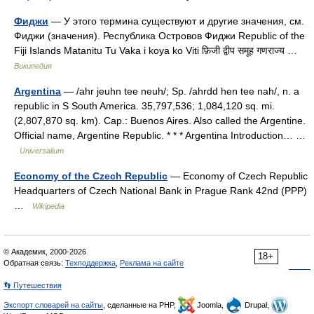
Фиджи
— У этого термина существуют и другие значения, см.
Фиджи (значения). Республика Островов Фиджи Republic of the
Fiji Islands Matanitu Tu Vaka i koya ko Viti फ़िजी द्वीप समूह गणराज्य …
Википедия
Argentina
— /ahr jeuhn tee neuh/; Sp. /ahrdd hen tee nah/, n. a
republic in S South America. 35,797,536; 1,084,120 sq. mi.
(2,807,870 sq. km). Cap.: Buenos Aires. Also called the Argentine.
Official name, Argentine Republic. * * * Argentina Introduction… …
Universalium
Economy of the Czech Republic
— Economy of Czech Republic
Headquarters of Czech National Bank in Prague Rank 42nd (PPP)
…
Wikipedia
© Академик, 2000-2026
18+
Обратная связь:
Техподдержка
,
Реклама на сайте
👣 Путешествия
Экспорт словарей на сайты
, сделанные на PHP,
Joomla,
Drupal,