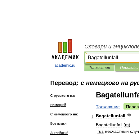
Словари и энциклоп
academic.ru
Толкования
Переводы
Перевод:
с немецкого на ру
Bagatellunfa
С русского на:
Немецкий
Толкование
Перев
С немецкого на:
Bagatellunfall
1
Все языки
Bagatellunfall
(
m
)
rus
несчастный
слу
Английский