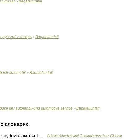
s
Glossar
Bagatellunfall
>
о
-
русский
словарь
Bagatellunfall
>
rbuch
automobil
Bagatellunfall
>
rbuch
der
automobil
-
und
automotive
service
Bagatellunfall
>
их
словарях:
)
eng
trivial
accident
…
Arbeitssicherheit
und
Gesundheitsschutz
Glossar