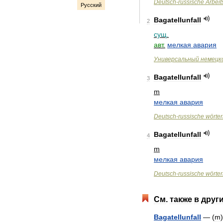
Deutsch
-
russische
Arbeit
Русский
Bagatellunfall
2
сущ
.
авт
.
мелкая
авария
Универсальный
немецк
Bagatellunfall
3
m
мелкая
авария
Deutsch
-
russische
wörte
Bagatellunfall
4
m
мелкая
авария
Deutsch
-
russische
wörte
См
.
также
в
друг
Bagatellunfall
— (
m