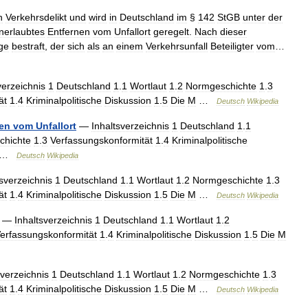
n
Verkehrsdelikt
und
wird
in
Deutschland
im
§
142
StGB
unter
der
nerlaubtes
Entfernen
vom
Unfallort
geregelt
.
Nach
dieser
ge
bestraft
,
der
sich
als
an
einem
Verkehrsunfall
Beteiligter
vom
…
verzeichnis
1
Deutschland
1
.
1
Wortlaut
1
.
2
Normgeschichte
1
.
3
ät
1
.
4
Kriminalpolitische
Diskussion
1
.
5
Die
M
…
Deutsch
Wikipedia
nen
vom
Unfallort
—
Inhaltsverzeichnis
1
Deutschland
1
.
1
chichte
1
.
3
Verfassungskonformität
1
.
4
Kriminalpolitische
…
Deutsch
Wikipedia
tsverzeichnis
1
Deutschland
1
.
1
Wortlaut
1
.
2
Normgeschichte
1
.
3
ät
1
.
4
Kriminalpolitische
Diskussion
1
.
5
Die
M
…
Deutsch
Wikipedia
—
Inhaltsverzeichnis
1
Deutschland
1
.
1
Wortlaut
1
.
2
erfassungskonformität
1
.
4
Kriminalpolitische
Diskussion
1
.
5
Die
M
sverzeichnis
1
Deutschland
1
.
1
Wortlaut
1
.
2
Normgeschichte
1
.
3
ät
1
.
4
Kriminalpolitische
Diskussion
1
.
5
Die
M
…
Deutsch
Wikipedia