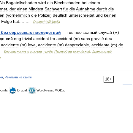
Als
Bagatellschaden
wird
ein
Blechschaden
bei
einem
hnet
,
der
einen
Mindest
Sachwert
für
die
Aufnahme
durch
die
en
(
vornehmlich
die
Polizei
)
deutlich
unterschreitet
und
keinen
Folge
hat
.… …
Deutsch
Wikipedia
без
серьезных
последствий
—
rus
несчастный
случай
(
м
)
дствий
eng
trivial
accident
fra
accident
(
m
)
sans
gravité
deu
accidente
(
m
)
leve
,
accidente
(
m
)
despreciable
,
accidente
(
m
)
de
…
Безопасность
и
гигиена
труда
.
Перевод
на
английский
,
французский
,
и
ка
,
Реклама на сайте
18+
omla,
Drupal,
WordPress, MODx.