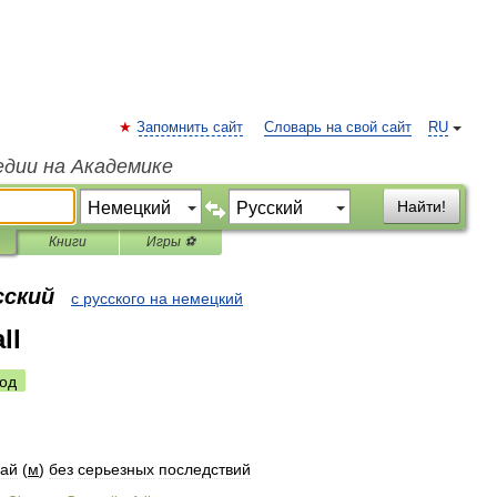
Запомнить сайт
Словарь на свой сайт
RU
едии на Академике
Найти!
Книги
Игры ⚽
сский
с русского на немецкий
ll
од
чай
(
м
)
без
серьезных
последствий