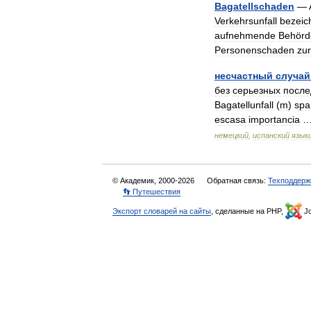
Bagatellschaden
—
Verkehrsunfall
bezeic
aufnehmende
Behörd
Personenschaden
zur
несчастный
случай
без
серьезных
после
Bagatellunfall
(
m
)
spa
escasa
importancia
немецкий
,
испанский
язык
© Академик, 2000-2026
Обратная связь:
Техподдерж
👣 Путешествия
Экспорт словарей на сайты
, сделанные на PHP,
Jo