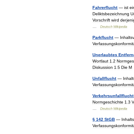
Fahrerflucht
—
ist
ei
Deliktsbezeichnung
U
Vorschrift
wird
derjeni
…
Deutsch
Wikipedia
Parkflucht
—
Inhalts
Verfassungskonformit
Unerlaubtes
Entfer
Wortlaut
1
.
2
Normges
Diskussion
1
.
5
Die
M
Unfallflucht
—
Inhal
Verfassungskonformit
Verkehrsunfallflucht
Normgeschichte
1
.
3
V
…
Deutsch
Wikipedia
§
142
StGB
—
Inhalt
Verfassungskonformit