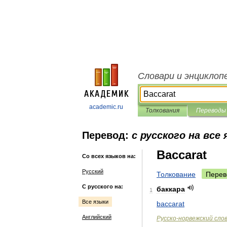
Словари и энциклоп
academic.ru
Толкования
Переводы
Перевод:
с русского на все
Baccarat
Со всех языков на:
Русский
Толкование
Перев
С русского на:
баккара
1
Все языки
baccarat
Английский
Русско
-
норвежский
сло