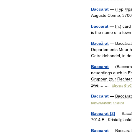
Baccarat
— (
Тур
,
Фр
Auguste
Comte
,
3700
baccarat
— (
n
.)
card
is
the
name
of
a
town
Baccărat
—
Baccărat
Departements
Meurt
Getreidehandel
,
in
de
Baccarat
— (
Baccara
neuerdings
auch
in
E
Gruppen
(
zur
Rechte
zwei
… …
Meyers
Groß
Baccarat
—
Baccărat
Konversations
-
Lexikon
Baccarat
[
2
]
—
Baccă
7014
E
.;
Kristallglasfa
Baccarat
—
Baccarat