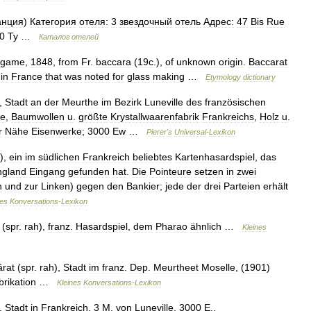
анция
)
Категория
отеля:
3
звездочный
отель
Адрес:
47
Bis
Rue
0
Ту
…
Каталог
отелей
game
,
1848
,
from
Fr
.
baccara
(
19c
.),
of
unknown
origin
.
Baccarat
in
France
that
was
noted
for
glass
making
…
Etymology
dictionary
,
Stadt
an
der
Meurthe
im
Bezirk
Luneville
des
französischen
he
,
Baumwollen
u
.
größte
Krystallwaarenfabrik
Frankreichs
,
Holz
u
.
r
Nähe
Eisenwerke
;
3000
Ew
…
Pierer
'
s
Universal
-
Lexikon
),
ein
im
südlichen
Frankreich
beliebtes
Kartenhasardspiel
,
das
ngland
Eingang
gefunden
hat
.
Die
Pointeure
setzen
in
zwei
n
und
zur
Linken
)
gegen
den
Bankier
;
jede
der
drei
Parteien
erhält
es
Konversations
-
Lexikon
(
spr
.
rah
),
franz
.
Hasardspiel
,
dem
Pharao
ähnlich
…
Kleines
rat
(
spr
.
rah
),
Stadt
im
franz
.
Dep
.
Meurtheet
Moselle
, (
1901
)
brikation
…
Kleines
Konversations
-
Lexikon
,
Stadt
in
Frankreich
,
3
M
.
von
Luneville
,
3000
E
.,