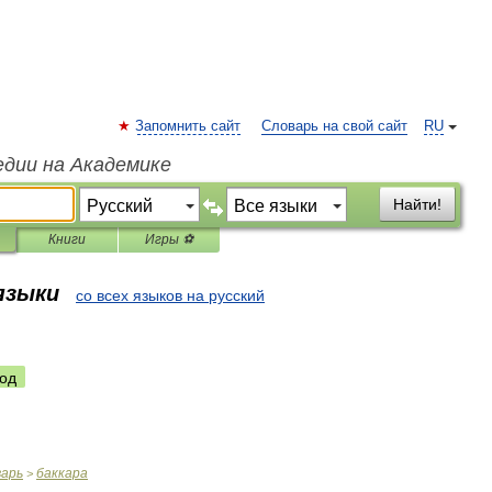
Запомнить сайт
Словарь на свой сайт
RU
едии на Академике
Найти!
Книги
Игры ⚽
 языки
со всех языков на русский
од
варь
баккара
>