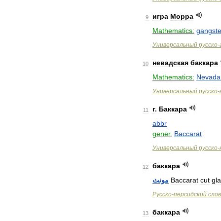
игра
Морра
9
Mathematics:
gangste
Универсальный
русско
-
невадская
баккара
10
Mathematics:
Nevada
Универсальный
русско
-
г
.
Баккара
11
abbr
gener
.
Baccarat
Универсальный
русско
-
баккара
12
مونث
Baccarat
cut
gl
Русско
-
персидский
сло
баккара
13