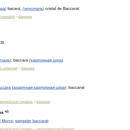
гра
)
bacará
,
(
хрусталь
)
cristal
de
Baccarat
o
-
español
баккара
>
m
сталь
)
,
baccara
(
карточная
игра
)
is
universel
баккара
>
accara
(
азартная
карточная
игра
)
,
baccarat
английский
словарь
баккара
>
ра
f
Morra
,
gangster
baccarat
английский
словарь
гангстерская
баккара
>