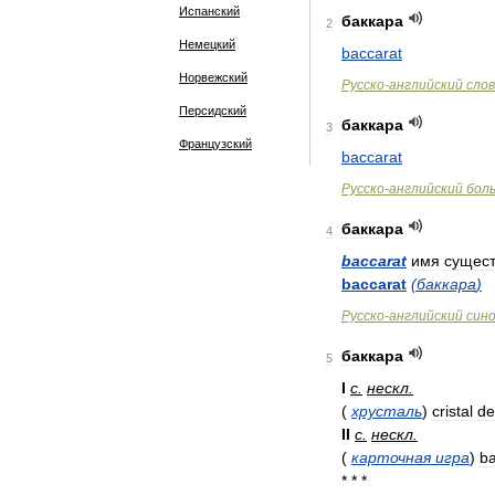
Испанский
баккара
2
Немецкий
baccarat
Норвежский
Русско
-
английский
сло
Персидский
баккара
3
Французский
baccarat
Русско
-
английский
бол
баккара
4
baccarat
имя
сущест
baccarat
(
баккара
)
Русско
-
английский
син
баккара
5
I
с
.
нескл
.
(
хрусталь
)
cristal
de
II
с
.
нескл
.
(
карточная
игра
)
b
* * *