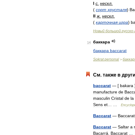
I
с
.
нескл
.
(
сорт
хрусталя
)
Ba
II
ж
.
нескл
.
(
карточная
игра
)
ba
Новый
большой
русско
-
баккара
14
баккара
baccarat
Sokrat
personal
баккар
>
См
.
также
в
друг
baccarat
— [
bakara
manufacture
de
Bacca
masculin
Cristal
de
la
Sens
et
… …
Encyclop
Baccarat
—
Baccarat
Baccarat
—
Saltar
a
Bacarrá
.
Baccarat