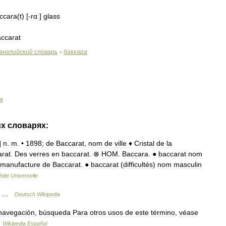
ccara
(
t
) [-
rɑː
]
glass
ccarat
английский
словарь
баккара
>
а
их
словарях:
]
n
.
m
. •
1898
;
de
Baccarat
,
nom
de
ville
♦
Cristal
de
la
rat
.
Des
verres
en
baccarat
.
⊗
HOM
.
Baccara
.
●
baccarat
nom
manufacture
de
Baccarat
.
●
baccarat
(
difficultés
)
nom
masculin
édie
Universelle
…
Deutsch
Wikipedia
navegación
,
búsqueda
Para
otros
usos
de
este
término
,
véase
…
Wikipedia
Español