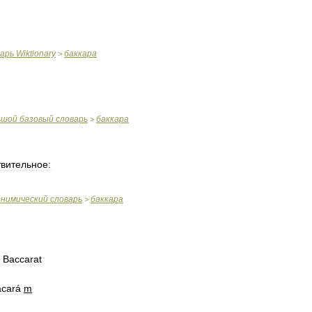
варь
Wiktionary
баккара
>
ьшой
базовый
словарь
баккара
>
вительное:
онимический
словарь
баккара
>
Baccarat
acará
m