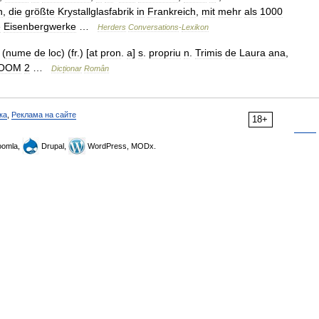
n
,
die
größte
Krystallglasfabrik
in
Frankreich
,
mit
mehr
als
1000
e
Eisenbergwerke
…
Herders
Conversations
-
Lexikon
(
nume
de
loc
) (
fr
.) [
at
pron
.
a
]
s
.
propriu
n
.
Trimis
de
Laura
ana
,
OOM
2
…
Dicționar
Român
ка
,
Реклама на сайте
18+
omla,
Drupal,
WordPress, MODx.