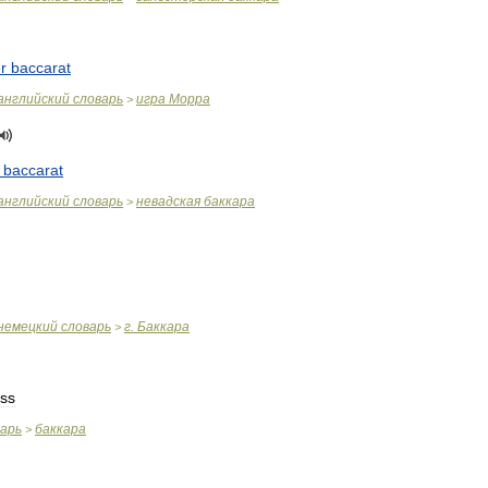
r
baccarat
английский
словарь
игра
Морра
>
baccarat
английский
словарь
невадская
баккара
>
немецкий
словарь
г
.
Баккара
>
ass
варь
баккара
>