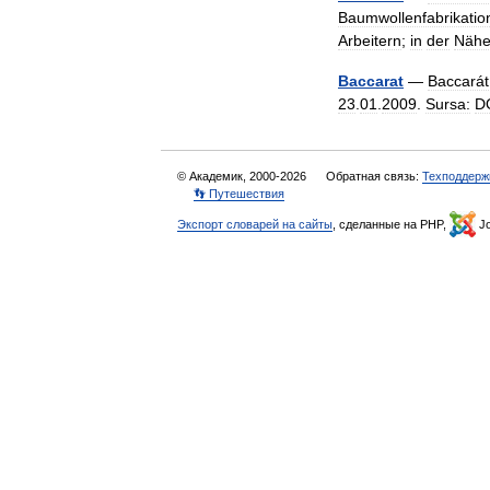
Baumwollenfabrikatio
Arbeitern
;
in
der
Näh
Baccarat
—
Baccarát
23
.
01
.
2009
.
Sursa:
D
© Академик, 2000-2026
Обратная связь:
Техподдерж
👣 Путешествия
Экспорт словарей на сайты
, сделанные на PHP,
Jo