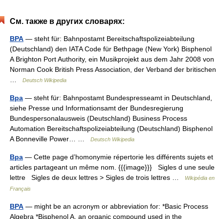
См. также в других словарях:
BPA
— steht für: Bahnpostamt Bereitschaftspolizeiabteilung
(Deutschland) den IATA Code für Bethpage (New York) Bisphenol
A Brighton Port Authority, ein Musikprojekt aus dem Jahr 2008 von
Norman Cook British Press Association, der Verband der britischen
…
Deutsch Wikipedia
Bpa
— steht für: Bahnpostamt Bundespresseamt in Deutschland,
siehe Presse und Informationsamt der Bundesregierung
Bundespersonalausweis (Deutschland) Business Process
Automation Bereitschaftspolizeiabteilung (Deutschland) Bisphenol
A Bonneville Power… …
Deutsch Wikipedia
Bpa
— Cette page d’homonymie répertorie les différents sujets et
articles partageant un même nom. {{{image}}} Sigles d une seule
lettre Sigles de deux lettres > Sigles de trois lettres …
Wikipédia en
Français
BPA
— might be an acronym or abbreviation for: *Basic Process
Algebra *Bisphenol A, an organic compound used in the