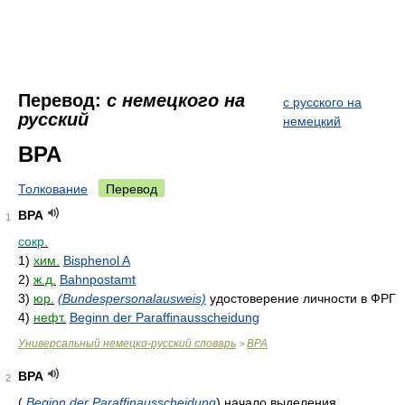
Перевод:
с немецкого на
с русского на
русский
немецкий
BPA
Толкование
Перевод
BPA
1
сокр.
1)
хим.
Bisphenol A
2)
ж.д.
Bahnpostamt
3)
юр.
(Bundespersonalausweis)
удостоверение личности в ФРГ
4)
нефт.
Beginn der Paraffinausscheidung
Универсальный немецко-русский словарь
BPA
>
BPA
2
(
Beginn der Paraffinausscheidung
)
начало выделения