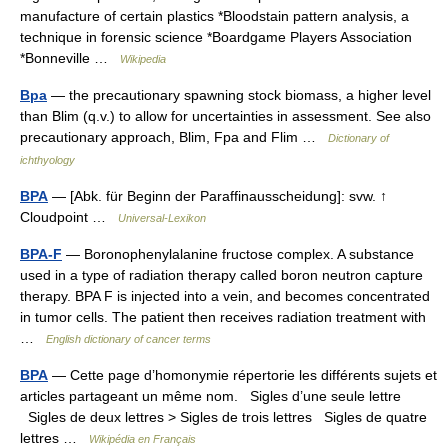
manufacture of certain plastics *Bloodstain pattern analysis, a
technique in forensic science *Boardgame Players Association
*Bonneville …
Wikipedia
Bpa
— the precautionary spawning stock biomass, a higher level
than Blim (q.v.) to allow for uncertainties in assessment. See also
precautionary approach, Blim, Fpa and Flim …
Dictionary of
ichthyology
BPA
— [Abk. für Beginn der Paraffinausscheidung]: svw. ↑
Cloudpoint …
Universal-Lexikon
BPA-F
— Boronophenylalanine fructose complex. A substance
used in a type of radiation therapy called boron neutron capture
therapy. BPA F is injected into a vein, and becomes concentrated
in tumor cells. The patient then receives radiation treatment with
…
English dictionary of cancer terms
BPA
— Cette page d’homonymie répertorie les différents sujets et
articles partageant un même nom. Sigles d’une seule lettre
Sigles de deux lettres > Sigles de trois lettres Sigles de quatre
lettres …
Wikipédia en Français