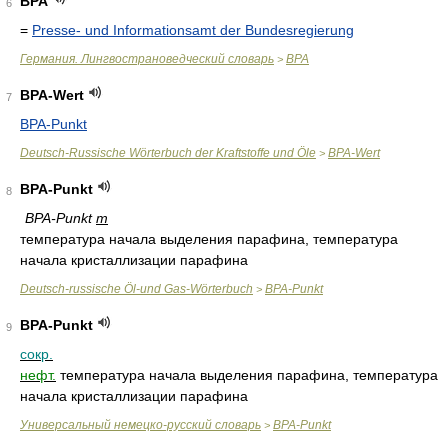
BPA
6
=
Presse- und Informationsamt der Bundesregierung
Германия. Лингвострановедческий словарь
BPA
>
BPA-Wert
7
BPA-Punkt
Deutsch-Russische Wörterbuch der Kraftstoffe und Öle
BPA-Wert
>
BPA-Punkt
8
BPA-Punkt
m
температура начала выделения парафина, температура
начала кристаллизации парафина
Deutsch-russische Öl-und Gas-Wörterbuch
BPA-Punkt
>
BPA-Punkt
9
сокр.
нефт.
температура начала выделения парафина, температура
начала кристаллизации парафина
Универсальный немецко-русский словарь
BPA-Punkt
>