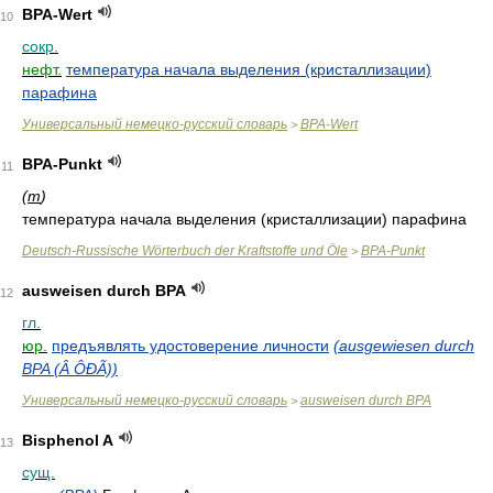
BPA-Wert
10
сокр.
нефт.
температура начала выделения (кристаллизации)
парафина
Универсальный немецко-русский словарь
BPA-Wert
>
BPA-Punkt
11
(
m
)
температура начала выделения (кристаллизации) парафина
Deutsch-Russische Wörterbuch der Kraftstoffe und Öle
BPA-Punkt
>
ausweisen durch BPA
12
гл.
юр.
предъявлять удостоверение личности
(ausgewiesen durch
BPA (Â ÔÐÃ))
Универсальный немецко-русский словарь
ausweisen durch BPA
>
Bisphenol A
13
сущ.