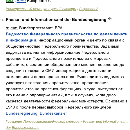
хим.
(BPA)
Бисфенол А
Универсальный немецко-русский словарь
Bisphenol A
>
Presse- und Informationsamt der Bundesregierung
14
n
;
тж.
Bundespresseamt, BPA
Ведомство Федерального правительства по делам печати
и информации
, информационный орган и центр по связям с
общественностью Федерального правительства. Задачами
ведомства являются информирование Федерального
президента и Федерального правительства о мировых
событиях, о состоянии общественного мнения, доведение до
сведения граждан и СМИ информации о деятельности,
намерениях и целях правительства. Руководитель ведомства
участвует в заседаниях правительства, представляет
правительство на пресс-конференциях, в суде, выступает от
его имени с опровержениями, в т.ч. в случаях, когда дело
касается деятельности федеральных министерств. Основано в
1949 г. после первых выборов Федерального канцлера
→
Bundesregierung
,
Bundeskanzler
Германия. Лингвострановедческий словарь
Presse- und Informationsamt
>
der Bundesregierung