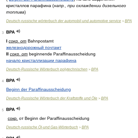
кристаллов парафина
(
напр., при охлаждении дизельного
топлива
)
Deutsch-russische wörterbuch der automobil-und automotive service
BPA
>
BPA
3
I
сокр. от
Bahnpostamt
железнодорожный почтамт
II
сокр. от
beginnende Paraffinausscheidung
начало кристаллизации парафина
Deutsch-Russische Wörterbuch polytechnischen
BPA
>
BPA
4
Beginn der Paraffinausscheidung
Deutsch-Russische Wörterbuch der Kraftstoffe und Öle
BPA
>
BPA
5
сокр.
от Beginn der Paraffinausscheidung
Deutsch-russische Öl-und Gas-Wörterbuch
BPA
>