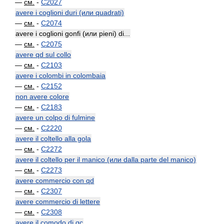
—
см.
-
C2027
avere i coglioni duri (или quadrati)
—
см.
-
C2074
avere i coglioni gonfi (или pieni) di...
—
см.
-
C2075
avere qd sul collo
—
см.
-
C2103
avere i colombi in colombaia
—
см.
-
C2152
non avere colore
—
см.
-
C2183
avere un colpo di fulmine
—
см.
-
C2220
avere il coltello alla gola
—
см.
-
C2272
avere il coltello per il manico (или dalla parte del manico)
—
см.
-
C2273
avere commercio con qd
—
см.
-
C2307
avere commercio di lettere
—
см.
-
C2308
avere il comodo di qc