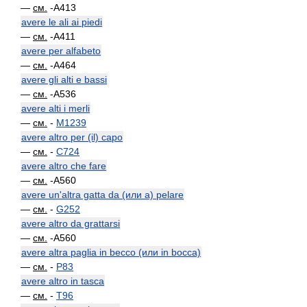
—
см.
-A413
avere le ali ai piedi
—
см.
-A411
avere per alfabeto
—
см.
-A464
avere gli alti e bassi
—
см.
-A536
avere alti i merli
—
см.
-
M1239
avere altro per (il) capo
—
см.
-
C724
avere altro che fare
—
см.
-A560
avere un'altra gatta da (или a) pelare
—
см.
-
G252
avere altro da grattarsi
—
см.
-A560
avere altra paglia in becco (или in bocca)
—
см.
-
P83
avere altro in tasca
—
см.
-
T96