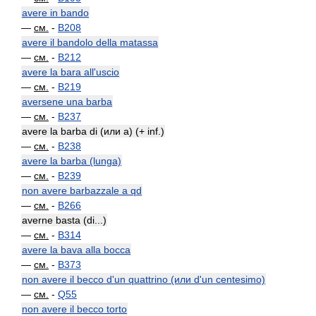
avere in bando
—
см.
-
B208
avere il bandolo della matassa
—
см.
-
B212
avere la bara all'uscio
—
см.
-
B219
aversene una barba
—
см.
-
B237
avere la barba di (или a) (+ inf.)
—
см.
-
B238
avere la barba (lunga)
—
см.
-
B239
non avere barbazzale a qd
—
см.
-
B266
averne basta (di...)
—
см.
-
B314
avere la bava alla bocca
—
см.
-
B373
non avere il becco d'un quattrino (или d'un centesimo)
—
см.
-
Q55
non avere il becco torto