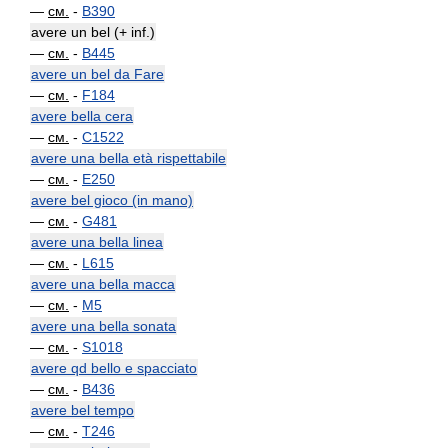
—
см.
-
B390
avere un bel (+ inf.)
—
см.
-
B445
avere un bel da Fare
—
см.
-
F184
avere bella cera
—
см.
-
C1522
avere una bella età rispettabile
—
см.
-
E250
avere bel gioco (in mano)
—
см.
-
G481
avere una bella linea
—
см.
-
L615
avere una bella macca
—
см.
-
M5
avere una bella sonata
—
см.
-
S1018
avere qd bello e spacciato
—
см.
-
B436
avere bel tempo
—
см.
-
T246