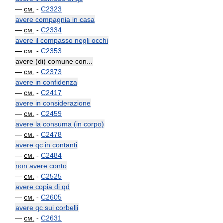
—
см.
-
C2323
avere compagnia in casa
—
см.
-
C2334
avere il compasso negli occhi
—
см.
-
C2353
avere (di) comune con...
—
см.
-
C2373
avere in confidenza
—
см.
-
C2417
avere in considerazione
—
см.
-
C2459
avere la consuma (in corpo)
—
см.
-
C2478
avere qc in contanti
—
см.
-
C2484
non avere conto
—
см.
-
C2525
avere copia di qd
—
см.
-
C2605
avere qc sui corbelli
—
см.
-
C2631