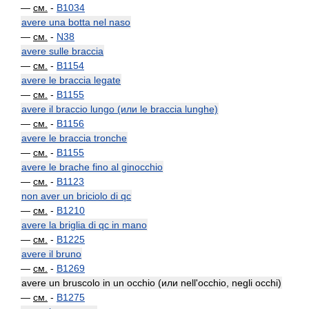
—
см.
-
B1034
avere una botta nel naso
—
см.
-
N38
avere sulle braccia
—
см.
-
B1154
avere le braccia legate
—
см.
-
B1155
avere il braccio lungo (или le braccia lunghe)
—
см.
-
B1156
avere le braccia tronche
—
см.
-
B1155
avere le brache fino al ginocchio
—
см.
-
B1123
non aver un briciolo di qc
—
см.
-
B1210
avere la briglia di qc in mano
—
см.
-
B1225
avere il bruno
—
см.
-
B1269
avere un bruscolo in un occhio (или nell'occhio, negli occhi)
—
см.
-
B1275