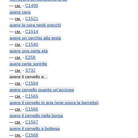
—
см.
-
C1490
avere cera
—
см.
-
C1521
avere la cera negli orecchi
—
см.
-
C1514
avere un cerchio alla testa
—
см.
-
C1540
avere una certa età
—
см.
-
E258
avere certe sgrinfie
—
см.
-
S732
avere il cervello a...
—
см.
-
C1564
avere cervello quanto un'acciuga
—
см.
-
C1565
avere il cervello in aria (или sopra la berretta)
—
см.
-
C1566
avere il cervello nella borsa
—
см.
-
C1567
avere il cervello a bottega
—
см.
-
C1568