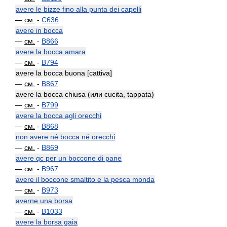
avere le bizze fino alla punta dei capelli
—
см.
-
C636
avere in bocca
—
см.
-
B866
avere la bocca amara
—
см.
-
B794
avere la bocca buona [cattiva]
—
см.
-
B867
avere la bocca chiusa (или cucita, tappata)
—
см.
-
B799
avere la bocca agli orecchi
—
см.
-
B868
non avere né bocca né orecchi
—
см.
-
B869
avere qc per un boccone di pane
—
см.
-
B967
avere il boccone smaltito e la pesca monda
—
см.
-
B973
averne una borsa
—
см.
-
B1033
avere la borsa gaia