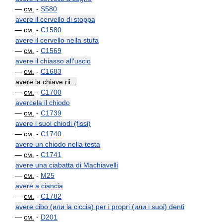
—
см.
-
S580
avere il cervello di stoppa
—
см.
-
C1580
avere il cervello nella stufa
—
см.
-
C1569
avere il chiasso all'uscio
—
см.
-
C1683
avere la chiave rii...
—
см.
-
C1700
avercela il chiodo
—
см.
-
C1739
avere i suoi chiodi (fissi)
—
см.
-
C1740
avere un chiodo nella testa
—
см.
-
C1741
avere una ciabatta di Machiavelli
—
см.
-
M25
avere a ciancia
—
см.
-
C1782
avere cibo (или la ciccia) per i propri (или i suoi) denti
—
см.
-
D201