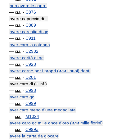
non avere le capre
—
см.
-
C876
avere capriccio di...
—
см.
-
C889
avere carestia di qc
—
см.
-
C911
aver cara la cotenna
—
см.
-
C2982
avere carità di qc
—
см.
-
C928
avere carne per i propri (или I suoi) denti
—
см.
-
D201
aver caro di (+ inf.)
—
см.
-
C998
aver caro qc
—
см.
-
C999
aver caro meno d'una medagliata
—
см.
-
M1024
avere caro qc mille once d'oro (или mille fiorini)
—
см.
-
C999a
avere la carta da giocare