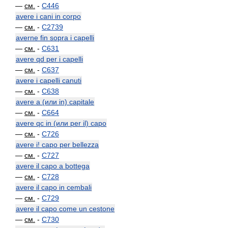
—
см.
-
C446
avere i cani in corpo
—
см.
-
C2739
averne fin sopra i capelli
—
см.
-
C631
avere qd per i capelli
—
см.
-
C637
avere i capelli canuti
—
см.
-
C638
avere a (или in) capitale
—
см.
-
C664
avere qc in (или per il) capo
—
см.
-
C726
avere i! capo per bellezza
—
см.
-
C727
avere il capo a bottega
—
см.
-
C728
avere il capo in cembali
—
см.
-
C729
avere il capo come un cestone
—
см.
-
C730