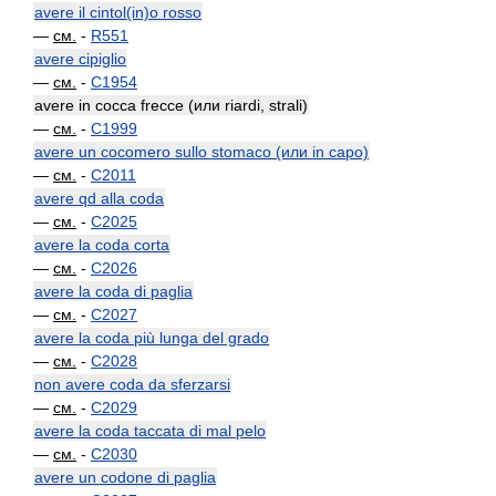
avere il cintol(in)o rosso
—
см.
-
R551
avere cipiglio
—
см.
-
C1954
avere in cocca frecce (или riardi, strali)
—
см.
-
C1999
avere un cocomero sullo stomaco (или in capo)
—
см.
-
C2011
avere qd alla coda
—
см.
-
C2025
avere la coda corta
—
см.
-
C2026
avere la coda di paglia
—
см.
-
C2027
avere la coda più lunga del grado
—
см.
-
C2028
non avere coda da sferzarsi
—
см.
-
C2029
avere la coda taccata di mal pelo
—
см.
-
C2030
avere un codone di paglia