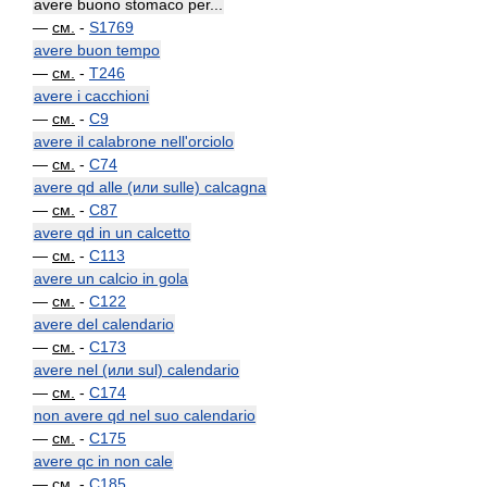
avere buono stomaco per...
—
см.
-
S1769
avere buon tempo
—
см.
-
T246
avere i cacchioni
—
см.
-
C9
avere il calabrone nell'orciolo
—
см.
-
C74
avere qd alle (или sulle) calcagna
—
см.
-
C87
avere qd in un calcetto
—
см.
-
C113
avere un calcio in gola
—
см.
-
C122
avere del calendario
—
см.
-
C173
avere nel (или sul) calendario
—
см.
-
C174
non avere qd nel suo calendario
—
см.
-
C175
avere qc in non cale
—
см.
-
C185