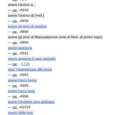
avere l'animo a...
—
см.
-A838
avere l'animo di (+inf.)
—
см.
-A839
avere gli anni di giudizio
—
см.
-A898
avere gli anni di Matusalemme (или di Noè, di primo topo)
—
см.
-A899
avere apertura
—
см.
-A941
avere appena il capo asciutto
—
см.
-
C725
aver l'appigionasi alla testa
—
см.
-A962
avere l'arco lungo
—
см.
-A995
avere l'arco teso
—
см.
-A996
avere l'argento vivo addosso
—
см.
-A1015
avere delle arie