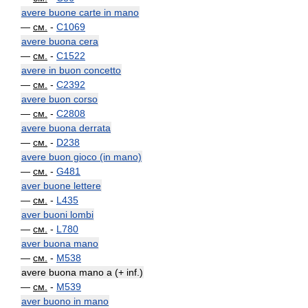
avere buone carte in mano
—
см.
-
C1069
avere buona cera
—
см.
-
C1522
avere in buon concetto
—
см.
-
C2392
avere buon corso
—
см.
-
C2808
avere buona derrata
—
см.
-
D238
avere buon gioco (in mano)
—
см.
-
G481
aver buone lettere
—
см.
-
L435
aver buoni lombi
—
см.
-
L780
aver buona mano
—
см.
-
M538
avere buona mano a (+ inf.)
—
см.
-
M539
aver buono in mano