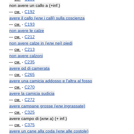
non avere un callo a (+inf.)
—
см.
-
C192
avere il callo (или i calli) sulla coscienza
—
см.
-
C193
non avere le calze
—
см.
-
C212
non avere calze in (или nei) piedi
—
см.
-
C213
non avere calzoni
—
см.
-
C235
avere qd di camerata
—
см.
-
C265
avere una camicia addosso e l'altra al fosso
—
см.
-
C270
avere la camicia sudicia
—
см.
-
C272
avere campane grosse (или ingrassate)
—
см.
-
C325
avere campo di (или a) (+ inf.)
—
см.
-
C375
avere un cane alla coda (или alle costole)