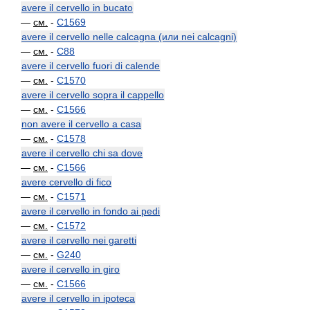
avere il cervello in bucato
—
см.
-
C1569
avere il cervello nelle calcagna (или nei calcagni)
—
см.
-
C88
avere il cervello fuori di calende
—
см.
-
C1570
avere il cervello sopra il cappello
—
см.
-
C1566
non avere il cervello a casa
—
см.
-
C1578
avere il cervello chi sa dove
—
см.
-
C1566
avere cervello di fico
—
см.
-
C1571
avere il cervello in fondo ai pedi
—
см.
-
C1572
avere il cervello nei garetti
—
см.
-
G240
avere il cervello in giro
—
см.
-
C1566
avere il cervello in ipoteca