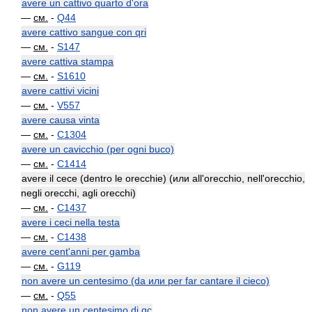
avere un cattivo quarto d'ora
—
см.
-
Q44
avere cattivo sangue con qri
—
см.
-
S147
avere cattiva stampa
—
см.
-
S1610
avere cattivi vicini
—
см.
-
V557
avere causa vinta
—
см.
-
C1304
avere un cavicchio (per ogni buco)
—
см.
-
C1414
avere il cece (dentro le orecchie) (или all'orecchio, nell'orecchio,
negli orecchi, agli orecchi)
—
см.
-
C1437
avere i ceci nella testa
—
см.
-
C1438
avere cent'anni per gamba
—
см.
-
G119
non avere un centesimo (da или per far cantare il cieco)
—
см.
-
Q55
non avere un centesimo di qc