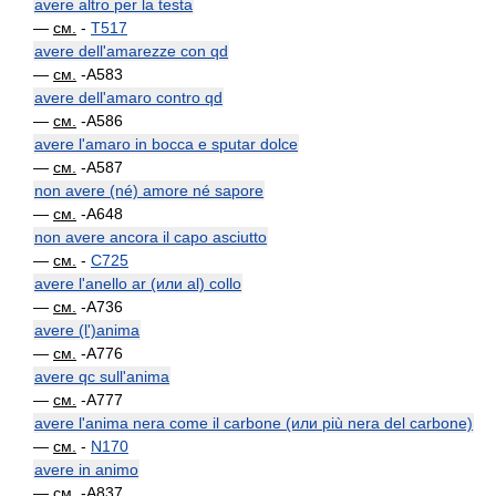
avere altro per la testa
—
см.
-
T517
avere dell'amarezze con qd
—
см.
-A583
avere dell'amaro contro qd
—
см.
-A586
avere l'amaro in bocca e sputar dolce
—
см.
-A587
non avere (né) amore né sapore
—
см.
-A648
non avere ancora il capo asciutto
—
см.
-
C725
avere l'anello ar (или al) collo
—
см.
-A736
avere (l')anima
—
см.
-A776
avere qc sull'anima
—
см.
-A777
avere l'anima nera come il carbone (или più nera del carbone)
—
см.
-
N170
avere in animo
—
см.
-A837