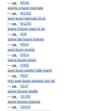
—
см.
-
M540
averla a buon mercato
—
см.
-
M1202
aver buon mercato di qc
—
см.
-
M1205
avere il buon naso in qc
—
см.
-
N39
avere dei buoni numeri
—
см.
-
N583
aver buon occhio
—
см.
-
O92a
avere buoni omeri
—
см.
-
O355
aver buon partito (alle mani)
—
см.
-
P687
non aver buon sangue con qd
—
см.
-
S147
avere buone spalle
—
см.
-
S1245
avere buona stampa
—
см.
-
S1610