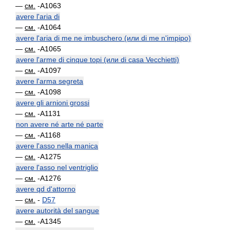
—
см.
-A1063
avere l'aria di
—
см.
-A1064
avere l'aria di me ne imbuschero (или di me n'impipo)
—
см.
-A1065
avere l'arme di cinque topi (или di casa Vecchietti)
—
см.
-A1097
avere l'arma segreta
—
см.
-A1098
avere gli arnioni grossi
—
см.
-A1131
non avere né arte né parte
—
см.
-A1168
avere l'asso nella manica
—
см.
-A1275
avere l'asso nel ventriglio
—
см.
-A1276
avere qd d'attorno
—
см.
-
D57
avere autorità del sangue
—
см.
-A1345