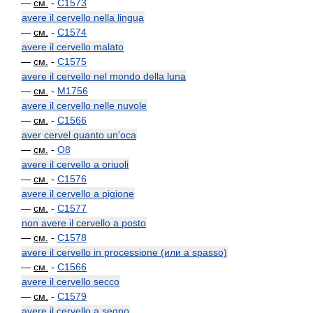
—
см.
-
C1573
avere il cervello nella lingua
—
см.
-
C1574
avere il cervello malato
—
см.
-
C1575
avere il cervello nel mondo della luna
—
см.
-
M1756
avere il cervello nelle nuvole
—
см.
-
C1566
aver cervel quanto un'oca
—
см.
-
O8
avere il cervello a oriuoli
—
см.
-
C1576
avere il cervello a pigione
—
см.
-
C1577
non avere il cervello a posto
—
см.
-
C1578
avere il cervello in processione (или a spasso)
—
см.
-
C1566
avere il cervello secco
—
см.
-
C1579
avere il cervello a segno