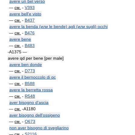
avere un bel verso
—
см.
-
V393
avere bell'e visto
—
см.
-
B437
avere la benda (или le bende) agli (или sugli) occhi
—
см.
-
B476
avere bene
—
см.
-
B483
-A1375 —
avere qd per bene [per male]
avere ben donde
—
см.
-
D773
avere il bernoccolo di qc
—
см.
-
B588
avere la berretta rossa
—
см.
-
R548
aver bisogno d'ascia
—
см.
-A1180
aver bisogno dell'ossigeno
—
см.
-
O673
non aver bisogno di svegliarino
—
см.
-
S2116