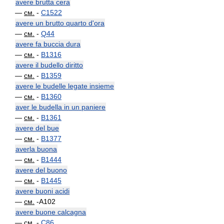
avere brutta cera
—
см.
-
C1522
avere un brutto quarto d'ora
—
см.
-
Q44
avere fa buccia dura
—
см.
-
B1316
avere il budello diritto
—
см.
-
B1359
avere le budelle legate insieme
—
см.
-
B1360
aver le budella in un paniere
—
см.
-
B1361
avere del bue
—
см.
-
B1377
averla buona
—
см.
-
B1444
avere del buono
—
см.
-
B1445
avere buoni acidi
—
см.
-A102
avere buone calcagna
—
см.
-
C86