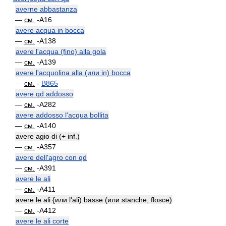
averne abbastanza
—
см.
-A16
avere acqua in bocca
—
см.
-A138
avere l'acqua (fino) alla gola
—
см.
-A139
avere l'acquolina alla (или in) bocca
—
см.
-
B865
avere qd addosso
—
см.
-A282
avere addosso l'acqua bollita
—
см.
-A140
avere agio di (+ inf.)
—
см.
-A357
avere dell'agro con qd
—
см.
-A391
avere le ali
—
см.
-A411
avere le ali {или l'ali) basse (или stanche, flosce)
—
см.
-A412
avere le ali corte