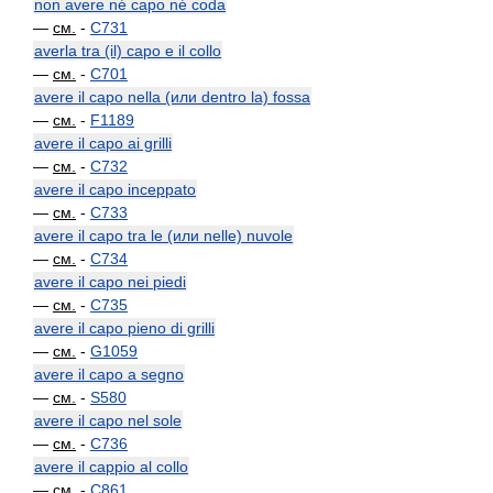
non avere né capo né coda
—
см.
-
C731
averla tra (il) capo e il collo
—
см.
-
C701
avere il capo nella (или dentro la) fossa
—
см.
-
F1189
avere il capo ai grilli
—
см.
-
C732
avere il capo inceppato
—
см.
-
C733
avere il capo tra le (или nelle) nuvole
—
см.
-
C734
avere il capo nei piedi
—
см.
-
C735
avere il capo pieno di grilli
—
см.
-
G1059
avere il capo a segno
—
см.
-
S580
avere il capo nel sole
—
см.
-
C736
avere il cappio al collo
—
см.
-
C861