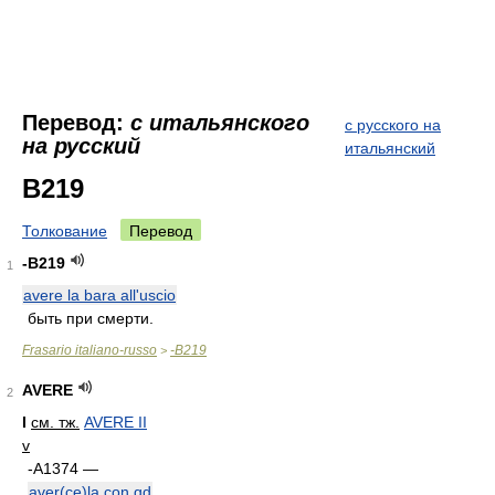
Перевод:
с итальянского
с русского на
на русский
итальянский
B219
Толкование
Перевод
-B219
1
avere la bara all'uscio
быть при смерти.
Frasario italiano-russo
-B219
>
AVERE
2
I
см. тж.
AVERE II
v
-A1374 —
aver(ce)la con qd