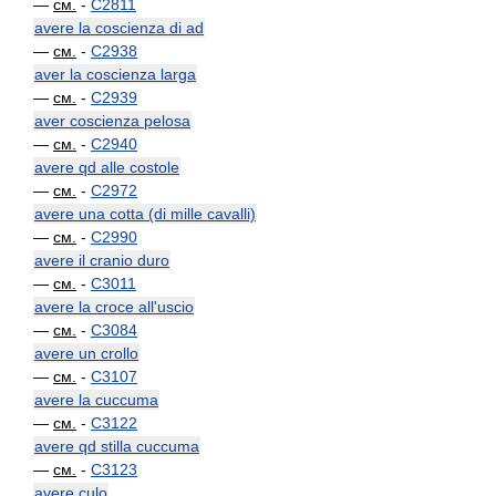
—
см.
-
C2811
avere la coscienza di ad
—
см.
-
C2938
aver la coscienza larga
—
см.
-
C2939
aver coscienza pelosa
—
см.
-
C2940
avere qd alle costole
—
см.
-
C2972
avere una cotta (di mille cavalli)
—
см.
-
C2990
avere il cranio duro
—
см.
-
C3011
avere la croce all'uscio
—
см.
-
C3084
avere un crollo
—
см.
-
C3107
avere la cuccuma
—
см.
-
C3122
avere qd stilla cuccuma
—
см.
-
C3123
avere culo