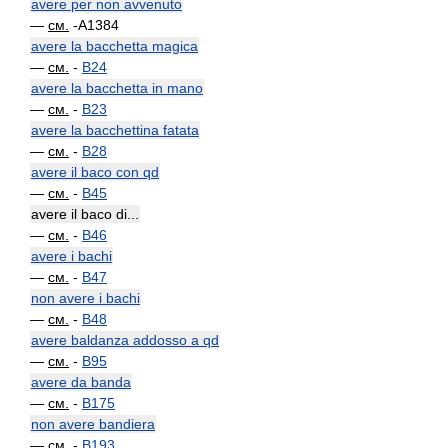
avere per non avvenuto
—
см.
-A1384
avere la bacchetta magica
—
см.
-
B24
avere la bacchetta in mano
—
см.
-
B23
avere la bacchettina fatata
—
см.
-
B28
avere il baco con qd
—
см.
-
B45
avere il baco di...
—
см.
-
B46
avere i bachi
—
см.
-
B47
non avere i bachi
—
см.
-
B48
avere baldanza addosso a qd
—
см.
-
B95
avere da banda
—
см.
-
B175
non avere bandiera
—
см.
-
B193