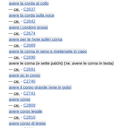
avere la corda al collo
—
см.
-
C2637
avere la corda sulla noce
—
см.
-
C2642
avere i cordoni grossi
—
см.
-
C2674
avere per le (или sulle) corna
—
см.
-
C2689
avere le corna in seno e meitersele in capo
—
см.
-
C2690
avere le corna (e sette palchi) (тж. avere le corna in testa)
—
см.
-
C2691
avere qc in corpo
—
см.
-
C2740
avere il corpo grande (или in gola)
—
см.
-
C2741
avere corso
—
см.
-
C2809
avere corso legale
—
см.
-
C2810
avere corso di legge