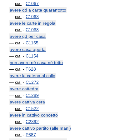
—
см.
-
C1067
avere qd a carte quarantotto
—
см.
-
C1063
avere le carte in regola
—
см.
-
C1068
avere qd per casa
—
см.
-
C1155
avere casa aperta
—
см.
-
C1154
non avere né casa né tetto
—
см.
-
T628
avere la catena al collo
—
см.
-
C1272
avere cattedra
—
см.
-
C1289
avere cattiva cera
—
см.
-
C1522
avere in cattivo concetto
—
см.
-
C2392
avere cattivo partito (alle mani)
—
см.
-
P687