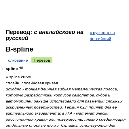
Перевод:
с английского на
с русского на
русский
английский
B-spline
Толкование
Перевод
spline
1
= spline curve
сплайн, сплайновая кривая
исходно - тонкая длинная гибкая металлическая полоса,
которую разработчики корпусов самолётов, судов и
автомобилей раньше использовали для разметки сложных
искривлённых поверхностей. Термин был принят для её
виртуального эквивалента; в
КГА
- математически
рассчитанная кривая или поверхность, плавно соединяющая
отдельные опорные точки. Сплайны используются для