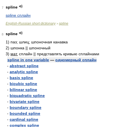
spline
7
spline сплайн
English-Russian short dictionary
spline
>
spline
8
1)
паз; шлиц; шпоночная канавка
2)
шпонка || шпоночный
3)
мат.
сплайн || представлять кривыю сплайнами
spline in one variable
—
одномерный сплайн
-
abstract spline
-
analytic spline
-
basis spline
-
bicubic spline
-
bilinear spline
-
biquadratic spline
-
bivariate spline
-
boundary spline
-
bounded spline
-
cardinal spline
-
complex spline