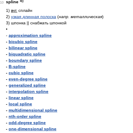
spline
10
1)
вчт.
сплайн
2)
узкая длинная полоска
(
напр. металлическая
)
3)
шпонка || снабжать шпонкой
•
-
approximation spline
-
bicubic spline
-
bilinear spline
-
biquadratic spline
-
boundary spline
-
B-spline
-
cubic spline
-
even-degree spline
-
generalized spline
-
interpolation spline
-
linear spline
-
local spline
-
multidimensional spline
-
nth-order spline
-
odd-degree spline
-
one-dimensional spline