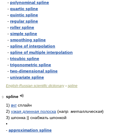
-
polynominal spline
-
quartic spline
-
quintic spline
-
regular spline
-
roller spline
-
simple spline
-
smoothing spline
-
spline of interpolation
-
spline of multiple interpolation
-
tricubic spline
-
trigonometric spline
-
two-dimensional spline
-
univariate spline
English-Russian scientific dictionary
spline
>
spline
9
1)
вчт
сплайн
2)
узкая длинная полоска
(
напр. металлическая
)
3)
шпонка || снабжать шпонкой
•
-
approximation spline