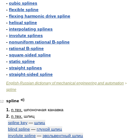
-
cubic splines
-
flexible spline
-
flexing harmonic drive spline
-
helical spline
-
interpolating splines
-
involute splines
-
nonuniform rational B-spline
-
rational B-spline
-
square-sided spline
-
static spline
-
straight splines
-
straight-sided spline
English-Russian dictionary of mechanical engineering and automation
>
spline
spline
12
1.
n тех.
шпоночная канавка
2.
n тех.
шлиц
spline key
—
шлиц
blind spline
—
глухой шлиц
involute spline
—
эвольвентный шлиц