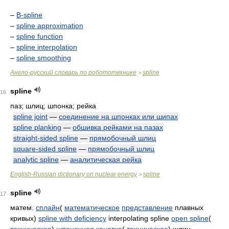
–
B-spline
–
spline approximation
–
spline function
–
spline interpolation
–
spline smoothing
Англо-русский словарь по робототехнике
spline
>
spline
16
паз; шлиц; шпонка; рейка
spline joint
—
соединение на шпонках или шипах
spline planking
—
обшивка рейками на пазах
straight-sided spline
—
прямобочный шлиц
square-sided spline
—
прямобочный шлиц
analytic spline
—
аналитическая рейка
English-Russian dictionary on nuclear energy
spline
>
spline
17
матем.
сплайн
(
математическое
представление
плавных
кривых)
spline with deficiency
interpolating spline
open spline
(