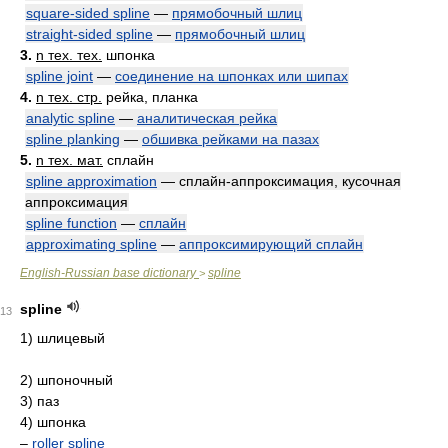
square-sided spline
—
прямобочный шлиц
straight-sided spline
—
прямобочный шлиц
3.
n тех. тех.
шпонка
spline joint
—
соединение на шпонках или шипах
4.
n тех. стр.
рейка, планка
analytic spline
—
аналитическая рейка
spline planking
—
обшивка рейками на пазах
5.
n тех. мат.
сплайн
spline approximation
— сплайн-аппроксимация, кусочная
аппроксимация
spline function
—
сплайн
approximating spline
—
аппроксимирующий сплайн
English-Russian base dictionary
spline
>
spline
13
1) шлицевый
2) шпоночный
3) паз
4) шпонка
–
roller spline