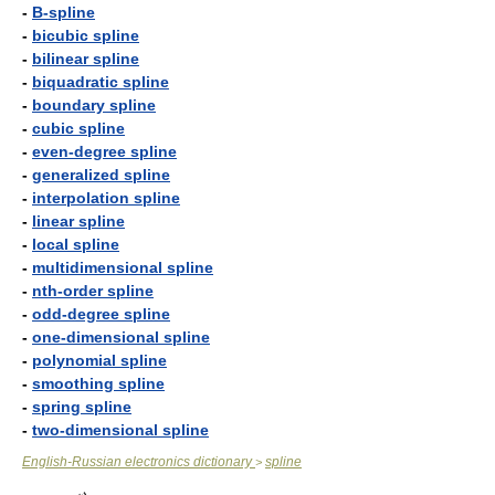
-
B-spline
-
bicubic spline
-
bilinear spline
-
biquadratic spline
-
boundary spline
-
cubic spline
-
even-degree spline
-
generalized spline
-
interpolation spline
-
linear spline
-
local spline
-
multidimensional spline
-
nth-order spline
-
odd-degree spline
-
one-dimensional spline
-
polynomial spline
-
smoothing spline
-
spring spline
-
two-dimensional spline
English-Russian electronics dictionary
spline
>