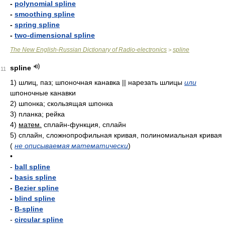
-
polynomial spline
-
smoothing spline
-
spring spline
-
two-dimensional spline
The New English-Russian Dictionary of Radio-electronics
spline
>
spline
11
1)
шлиц, паз; шпоночная канавка || нарезать шлицы
или
шпоночные канавки
2)
шпонка; скользящая шпонка
3)
планка; рейка
4)
матем.
сплайн-функция, сплайн
5)
сплайн, сложнопрофильная кривая, полиномиальная кривая
(
не описываемая математически
)
•
-
ball spline
-
basis spline
-
Bezier spline
-
blind spline
-
B-spline
-
circular spline