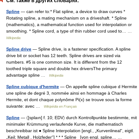
См. также в других словарях:
Spline
— can refer to:* Flat spline, a device to draw curves *
Rotating spline, a mating mechanism on a driveshaft. * Spline
(mathematics), a mathematical function used for interpolation or
smoothing. * Spline cord, a type of thin rubber cord used to… …
Wikipedia
Spline drive
— Spline drive, is a fastener specification. A spline
drive bit or socket has 12 teeth. Spline drives are sized via
numbers. #5 is one common size. It is different from the 12
toothed triple square and double hex driversThe primary
advantage spline …
Wikipedia
Spline cubique d'hermite
— On appelle spline cubique d Hermite
une spline de degré 3, nommée ainsi en hommage à Charles
Hermite, et dont chaque polynôme Pi(x) se trouve sous la forme
suivante: avec …
Wikipédia en Français
Spline
— 〈[splaın] f. 10; EDV〉 durch Kontrollpunkte bestimmte, mit
minimaler Krümmung verlaufende Kurve, die mathematisch
beschreibbar ist ● Spline Interpolation [engl., „Kurvenlineal“, eigtl.
„Keil; Metall , Holzfeder“] * * * Spline [von engl. spline… …