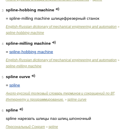
spline-hobbing machine
3
= spline-milling machine
шлицефрезерный станок
English-Russian dictionary of mechanical engineering and automation
>
spline-hobbing machine
spline-milling machine
4
=
spline-hobbing machine
English-Russian dictionary of mechanical engineering and automation
>
spline-milling machine
spline curve
5
=
spline
Англо-русский толковый словарь терминов и сокращений по ВТ,
Интернету и программированию.
spline curve
>
spline
6
spline нарезать шлицы паз шлиц.шпоночный
Персональный Сократ
spline
>