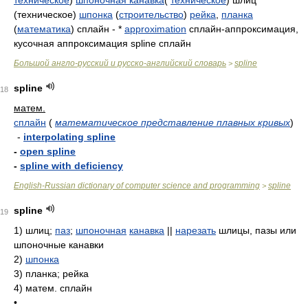
техническое
)
шпоночная канавка
(
техническое
) шлиц
(техническое)
шпонка
(
строительство
)
рейка
,
планка
(
математика
) сплайн - *
approximation
сплайн-аппроксимация,
кусочная аппроксимация spline сплайн
Большой англо-русский и русско-английский словарь
spline
>
spline
18
матем.
сплайн
(
математическое представление плавных кривых
)
-
interpolating spline
-
open spline
-
spline with deficiency
English-Russian dictionary of computer science and programming
spline
>
spline
19
1)
шлиц;
паз
;
шпоночная
канавка
||
нарезать
шлицы, пазы или
шпоночные канавки
2)
шпонка
3)
планка; рейка
4)
матем. сплайн
•