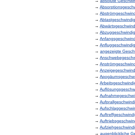
→
absolute
Geschwin
→
Absorptionsgeschw
→
Abströmgeschwind
→
Abtastgeschwindig
→
Abwärtsgeschwindi
→
Abzuggeschwindig
→
Anfangsgeschwind
→
Anfluggeschwindig
→
angezeigte
Geschw
→
Anschwebegeschwi
→
Anströmgeschwind
→
Anzeigegeschwindi
→
Apogäumsgeschwin
→
Arbeitsgeschwindi
→
Auflösungsgeschwi
→
Aufnahmegeschwin
→
Aufprallgeschwindi
→
Aufschlaggeschwin
→
Auftreffgeschwindi
→
Auftriebsgeschwind
→
Aufziehgeschwindi
→
augenblickliche
Ge