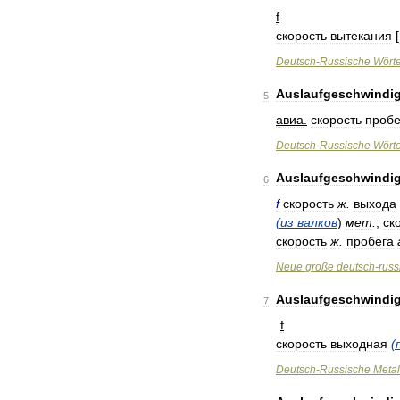
f
скорость
вытекания
[
Deutsch
-
Russische
Wört
Auslaufgeschwindig
5
авиа
.
скорость
пробе
Deutsch
-
Russische
Wört
Auslaufgeschwindig
6
f
скорость
ж
.
выхода
(
из
валков
)
мет
.
;
ск
скорость
ж
.
пробега
Neue
große
deutsch
-
russ
Auslaufgeschwindig
7
f
скорость
выходная
(
Deutsch
-
Russische
Metal