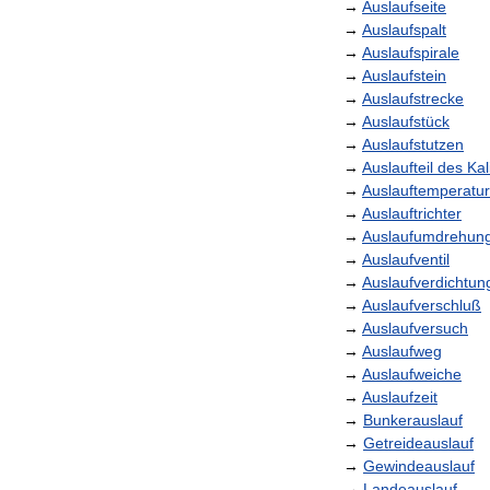
→
Auslaufseite
→
Auslaufspalt
→
Auslaufspirale
→
Auslaufstein
→
Auslaufstrecke
→
Auslaufstück
→
Auslaufstutzen
→
Auslaufteil
des
Kal
→
Auslauftemperatur
→
Auslauftrichter
→
Auslaufumdrehun
→
Auslaufventil
→
Auslaufverdichtun
→
Auslaufverschluß
→
Auslaufversuch
→
Auslaufweg
→
Auslaufweiche
→
Auslaufzeit
→
Bunkerauslauf
→
Getreideauslauf
→
Gewindeauslauf
→
Landeauslauf