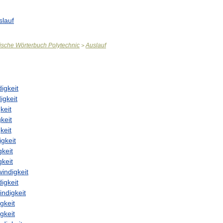
slauf
ische
Wörterbuch
Polytechnic
Auslauf
>
igkeit
igkeit
keit
keit
keit
gkeit
keit
keit
indigkeit
igkeit
ndigkeit
gkeit
gkeit