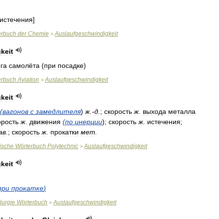
истечения
]
erbuch
der
Chemie
Auslaufgeschwindigkeit
>
keit
га
самолёта
(
при
посадке
)
erbuch
Aviation
Auslaufgeschwindigkeit
>
keit
(
вагонов
с
замедлителя
)
ж
.-
д
.
;
скорость
ж
.
выхода
металла
орость
ж
.
движения
(
по
инерции
);
скорость
ж
.
истечения
;
ав
.
;
скорость
ж
.
прокатки
мет
.
ische
Wörterbuch
Polytechnic
Auslaufgeschwindigkeit
>
keit
при
прокатке
)
lurgie
Wörterbuch
Auslaufgeschwindigkeit
>