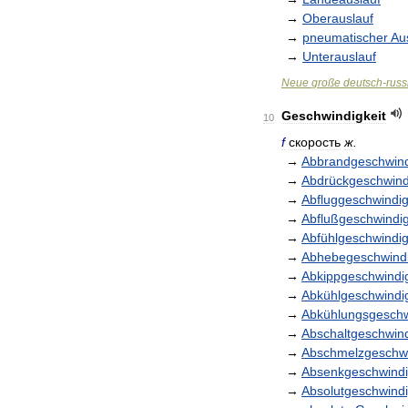
→
Oberauslauf
→
pneumatischer
Au
→
Unterauslauf
Neue
große
deutsch
-
russ
Geschwindigkeit
10
f
скорость
ж
.
→
Abbrandgeschwind
→
Abdrückgeschwind
→
Abfluggeschwindig
→
Abflußgeschwindig
→
Abfühlgeschwindig
→
Abhebegeschwindi
→
Abkippgeschwindig
→
Abkühlgeschwindig
→
Abkühlungsgeschw
→
Abschaltgeschwind
→
Abschmelzgeschwi
→
Absenkgeschwindi
→
Absolutgeschwindi