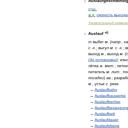
Auslaufgeschwindig
8
сущ
.
ж
.
д
.
скорость
выхода
Универсальный
немецк
Auslauf
9
m
выбег
м
. (
напр
.,
к
с
.-
х
.
;
выгул
м
.
с
.-
х
.
;
в
выход
м
.
;
выход
м
. (
(
до
остановки
);
изн
лётка
ж
.
мет
.
;
литни
питатель
м
.
лит
.
;
по
посадки
)
ав
.
;
разраб
м
.
;
устье
с
.
реки
→
Auslaufbahn
→
Auslaufbauwerke
→
Auslaufbecher
→
Auslaufbesaugun
→
Auslaufbett
→
Auslaufdauer
→
Auslaufebene