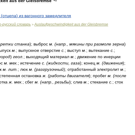
keit
aus
der
Gleisbremse
(
отцепа
)
из
вагонного
замедлителя
о
-
русский
словарь
Auslaufgeschwindigkeit
aus
der
Gleisbremse
>
аретки
станка
);
выброс
м
. (
напр
.,
мякины
при
размоле
зерна
)
ыпуск
м
.
;
выпускное
отверстие
с
.
;
выступ
м
.
;
вытекание
с
.
;
пород
)
геол
.
;
выходящий
материал
м
.
;
движение
по
инерции
ос
м
.
мех
.
;
истечение
с
. (
жидкости
,
газа
);
конец
м
. (
движения
);
к
м
.
лит
.
;
люк
м
. (
разгрузочный
);
отработанный
электролит
м
.
;
степенная
остановка
ж
. (
работы
двигателя
);
пробег
м
. (
после
отка
ж
.
мех
.
;
сбег
м
. (
напр
.,
резьбы
);
слив
м
.
;
стекание
с
.
;
сток
g