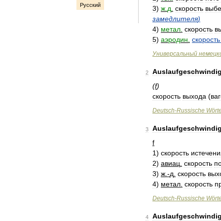
Русский
3
)
ж
.
д
.
скорость
выбе
замедлителя
)
4
)
метал
.
скорость
в
5
)
аэродин
.
скорость
Универсальный
немецк
Auslaufgeschwindig
2
(
f
)
скорость
выхода
(
ва
Deutsch
-
Russische
Wört
Auslaufgeschwindig
3
f
1
)
скорость
истечени
2
)
авиац
.
скорость
п
3
)
ж
.-
д
.
скорость
вых
4
)
метал
.
скорость
п
Deutsch
-
Russische
Wört
Auslaufgeschwindig
4