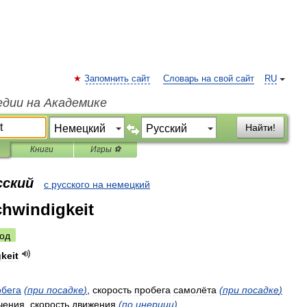
Запомнить сайт
Словарь на свой сайт
RU
едии на Академике
Найти!
Книги
Игры ⚽
сский
с русского на немецкий
hwindigkeit
од
keit
обега
(
при
посадке
)
,
скорость
пробега
самолёта
(
при
посадке
)
чения
,
скорость
движения
(
по
инерции
)