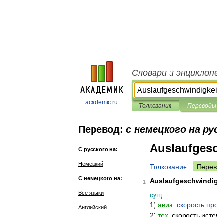
Словари и энциклоп
academic.ru
Толкования
Переводы
Перевод:
с немецкого на ру
Auslaufgesc
С русского на:
Немецкий
Толкование
Перев
С немецкого на:
Auslaufgeschwindig
1
Все языки
сущ
.
1
)
авиа
.
скорость
пр
Английский
2
)
тех
.
скорость
исте