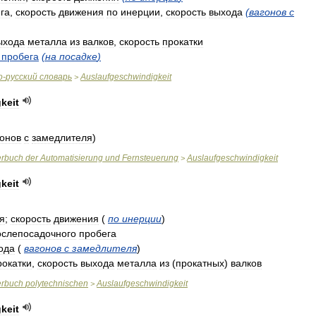
га
,
скорость
движения
по
инерции
,
скорость
выхода
(
вагонов
с
ыхода
металла
из
валков
,
скорость
прокатки
пробега
(
на
посадке
)
о
-
русский
словарь
Auslaufgeschwindigkeit
>
keit
гонов
с
замедлителя
)
erbuch
der
Automatisierung
und
Fernsteuerung
Auslaufgeschwindigkeit
>
keit
я
;
скорость
движения
(
по
инерции
)
ослепосадочного
пробега
ода
(
вагонов
с
замедлителя
)
рокатки
,
скорость
выхода
металла
из
(
прокатных
)
валков
erbuch
polytechnischen
Auslaufgeschwindigkeit
>
keit