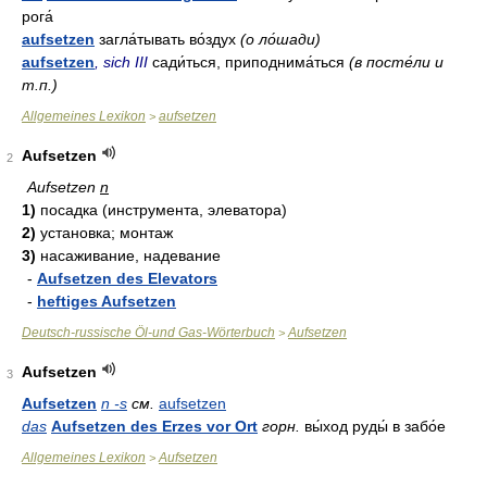
рога́
aufsetzen
загла́тывать во́здух
(о ло́шади)
aufsetzen
, sich III
сади́ться, приподнима́ться
(в посте́ли и
т.п.)
Allgemeines Lexikon
aufsetzen
>
Aufsetzen
2
Aufsetzen
n
1)
посадка (инструмента, элеватора)
2)
установка; монтаж
3)
насаживание, надевание
-
Aufsetzen des Elevators
-
heftiges Aufsetzen
Deutsch-russische Öl-und Gas-Wörterbuch
Aufsetzen
>
Aufsetzen
3
Aufsetzen
n -s
см.
aufsetzen
das
Aufsetzen des Erzes vor Ort
горн.
вы́ход руды́ в забо́е
Allgemeines Lexikon
Aufsetzen
>