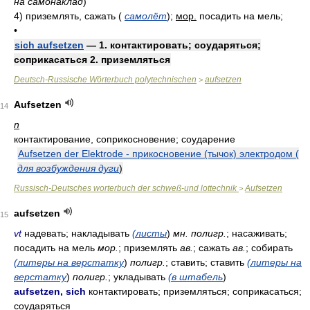
на самонаклад
)
4)
приземлять, сажать
(
самолёт
)
;
мор.
посадить на мель;
•
sich aufsetzen
— 1. контактировать; соударяться;
соприкасаться 2. приземляться
Deutsch-Russische Wörterbuch polytechnischen
aufsetzen
>
Aufsetzen
14
n
контактирование, соприкосновение; соударение
Aufsetzen der Elektrode - прикосновение (тычок) электродом (
для возбуждения дуги
)
Russisch-Deutsches worterbuch der schweß-und lottechnik
Aufsetzen
>
aufsetzen
15
vt
надевать; накладывать
(листы
)
мн. полигр.
; насаживать;
посадить на мель
мор.
; приземлять
ав.
; сажать
ав.
; собирать
(литеры на верстатку
)
полигр.
; ставить; ставить
(литеры на
верстатку
)
полигр.
; укладывать
(в штабель
)
aufsetzen, sich
контактировать; приземляться; соприкасаться;
соударяться