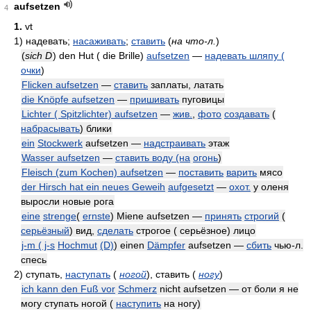
aufsetzen
4
1.
vt
1)
надевать;
насаживать
;
ставить
(
на что-л.
)
(
sich
D
) den Hut ( die Brille)
aufsetzen
—
надевать шляпу (
очки
)
Flicken aufsetzen
—
ставить
заплаты, латать
die Knöpfe aufsetzen
—
пришивать
пуговицы
Lichter ( Spitzlichter) aufsetzen
—
жив.
,
фото
создавать
(
набрасывать
) блики
ein
Stockwerk
aufsetzen —
надстраивать
этаж
Wasser aufsetzen
—
ставить воду (на
огонь
)
Fleisch (zum Kochen) aufsetzen
—
поставить
варить
мясо
der Hirsch hat ein neues Geweih
aufgesetzt
—
охот.
у оленя
выросли новые рога
eine
strenge
(
ernste
) Miene aufsetzen —
принять
строгий
(
серьёзный
) вид,
сделать
строгое ( серьёзное) лицо
j-m ( j-s
Hochmut
(D)
) einen
Dämpfer
aufsetzen —
сбить
чью-л.
спесь
2)
ступать,
наступать
(
ногой
)
, ставить
(
ногу
)
ich kann den Fuß vor
Schmerz
nicht aufsetzen — от боли я не
могу ступать ногой (
наступить
на ногу)