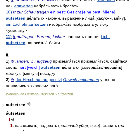
на-.
entwerfen
набра́сывать
/-
броса́ть
10)
tr
zur Schau tragen
ein best: Gesicht [eine
best.
Miene]
aufsetzen
де́лать
с- како́е-н
.
выраже́ние лица́
[каку́ю-н.
ми́ну].
ein Lächeln
aufsetzen
изобража́ть
изобрази́ть
улы́бку
<усме́шку>
11)
tr
auftragen: Farben, Lichter
наноси́ть
/-
нести́
.
Licht
aufsetzen
наноси́ть
/-
бли́ки
II.
1)
itr
landen:
v.
Flugzeug
приземля́ться
приземли́ться
,
сади́ться
сесть.
hart [weich]
aufsetzen
де́лать
с-
[соверша́ть/-
верши́ть]
жёсткую
[мя́гкую]
поса́дку
2)
itr
der Hirsch hat aufgesetzt
Geweih bekommen
у оле́ня
появи́лись
<вы́росли>
рога́
Wörterbuch Deutsch-Russisch
aufsetzen
>
aufsetzen
6
áufsetzen
I
vt
1.
наса́живать; надева́ть (
головной убор, очки
); ста́вить (
на