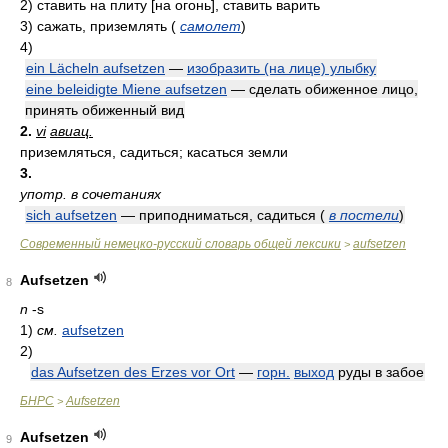
2)
ставить на плиту [на огонь], ставить варить
3)
сажать, приземлять
(
самолет
)
4)
ein Lächeln aufsetzen
—
изобразить (на лице) улыбку
eine beleidigte Miene aufsetzen
— сделать обиженное лицо,
принять обиженный вид
2.
vi
авиац.
приземляться, садиться; касаться земли
3.
употр. в сочетаниях
sich aufsetzen
— приподниматься, садиться
(
в постели
)
Современный немецко-русский словарь общей лексики
aufsetzen
>
Aufsetzen
8
n
-s
1)
см.
aufsetzen
2)
das Aufsetzen des Erzes vor Ort
—
горн.
выход
руды в забое
БНРС
Aufsetzen
>
Aufsetzen
9