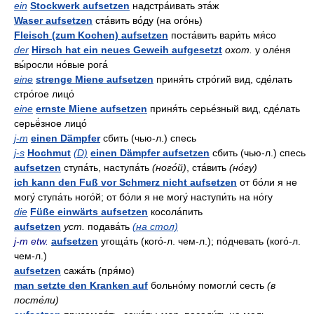
ein
Stockwerk aufsetzen
надстра́ивать эта́ж
Waser aufsetzen
ста́вить во́ду (на ого́нь)
Fleisch (zum Kochen) aufsetzen
поста́вить вари́ть мя́со
der
Hirsch hat ein neues Geweih aufgesetzt
охот.
у оле́ня
вы́росли но́вые рога́
eine
strenge Miene aufsetzen
приня́ть стро́гий вид, сде́лать
стро́гое лицо́
eine
ernste Miene aufsetzen
приня́ть серье́зный вид, сде́лать
серьё́зное лицо́
j-m
einen Dämpfer
сбить (чью-л.) спесь
j-s
Hochmut
(D)
einen Dämpfer aufsetzen
сбить (чью-л.) спесь
aufsetzen
ступа́ть, наступа́ть
(ного́й)
, ста́вить
(но́гу)
ich kann den Fuß vor Schmerz nicht aufsetzen
от бо́ли я не
могу́ ступа́ть ного́й; от бо́ли я не могу́ наступи́ть на но́гу
die
Füße einwärts aufsetzen
косола́пить
aufsetzen
уст.
подава́ть
(на стол)
j-m etw.
aufsetzen
угоща́ть (кого́-л. чем-л.); по́дчевать (кого́-л.
чем-л.)
aufsetzen
сажа́ть (пря́мо)
man setzte den Kranken auf
больно́му помогли́ сесть
(в
посте́ли)