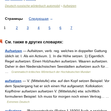
Deutsch-russische wörterbuch automobil
Aufsetzen
>
Страницы
Следующая
→
1
2
3
4
5
6
7
См. также в других словарях:
Aufsetzen
— Aufsètzen, verb. reg. welches in doppelter Gattung
üblich ist. I. Als ein Activum. 1. In die Höhe setzen. 1) Eigentlich.
Regel aufsetzen. Einen Holzhaufen aufsetzen. Waaren aufsetzen.
Daher in den Niedersächsischen Seestädten aufsetzen auch für…
…
Grammatisch-kritisches Wörterbuch der Hochdeutschen Mundart
aufsetzen
— V. (Mittelstufe) etw. auf den Kopf setzen Beispiel: Vor
dem Spaziergang hat er sich einen Hut aufgesetzt. Kollokation:
Kopfhörer aufsetzen aufsetzen V. (Mittelstufe) etw. schriftlich
formulieren Beispiel: Ich muss für morgen noch einen Vertrag… …
Extremes Deutsch
aufsetzen
— [Basiswortschatz (Rating 1 1500)] Auch: • anziehen