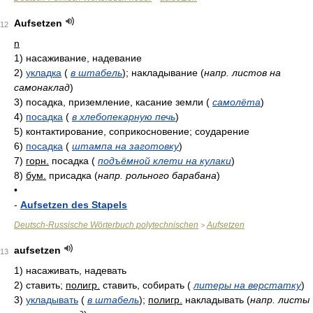
Aufsetzen
12
n
1)
насаживание, надевание
2)
укладка
(
в штабель
)
; накладывание
(
напр. листов на
самонаклад
)
3)
посадка, приземление, касание земли
(
самолёта
)
4)
посадка
(
в хлебопекарную печь
)
5)
контактирование, соприкосновение; соударение
6)
посадка
(
штампа на заготовку
)
7)
горн.
посадка
(
подъёмной клети на кулаки
)
8)
бум.
присадка
(
напр. рольного барабана
)
•
-
Aufsetzen des Stapels
Deutsch-Russische Wörterbuch polytechnischen
Aufsetzen
>
aufsetzen
13
1)
насаживать, надевать
2)
ставить;
полигр.
ставить, собирать
(
литеры на верстатку
)
3)
укладывать
(
в штабель
)
;
полигр.
накладывать
(
напр. листы