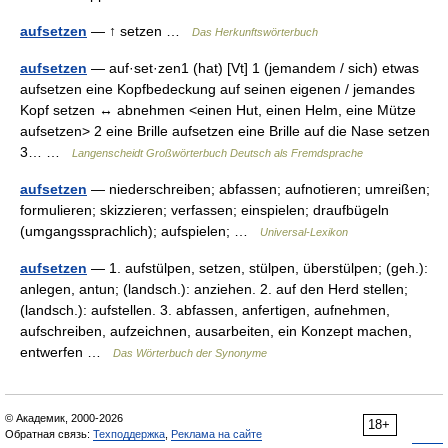
aufsetzen
— ↑ setzen …
Das Herkunftswörterbuch
aufsetzen
— auf·set·zen1 (hat) [Vt] 1 (jemandem / sich) etwas
aufsetzen eine Kopfbedeckung auf seinen eigenen / jemandes
Kopf setzen ↔ abnehmen <einen Hut, einen Helm, eine Mütze
aufsetzen> 2 eine Brille aufsetzen eine Brille auf die Nase setzen
3… …
Langenscheidt Großwörterbuch Deutsch als Fremdsprache
aufsetzen
— niederschreiben; abfassen; aufnotieren; umreißen;
formulieren; skizzieren; verfassen; einspielen; draufbügeln
(umgangssprachlich); aufspielen; …
Universal-Lexikon
aufsetzen
— 1. aufstülpen, setzen, stülpen, überstülpen; (geh.):
anlegen, antun; (landsch.): anziehen. 2. auf den Herd stellen;
(landsch.): aufstellen. 3. abfassen, anfertigen, aufnehmen,
aufschreiben, aufzeichnen, ausarbeiten, ein Konzept machen,
entwerfen …
Das Wörterbuch der Synonyme
© Академик, 2000-2026
18+
Обратная связь:
Техподдержка
,
Реклама на сайте