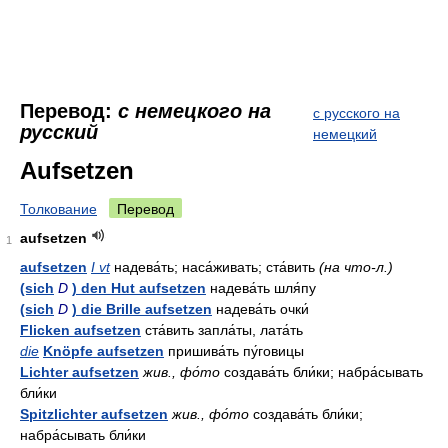
Перевод:
с немецкого на
с русского на
русский
немецкий
Aufsetzen
Толкование
Перевод
aufsetzen
1
aufsetzen
I vt
надева́ть; наса́живать; ста́вить
(на что-л.)
(sich
D
) den Hut aufsetzen
надева́ть шля́пу
(sich
D
) die Brille aufsetzen
надева́ть очки́
Flicken aufsetzen
ста́вить запла́ты, лата́ть
die
Knöpfe aufsetzen
пришива́ть пу́говицы
Lichter aufsetzen
жив., фо́то
создава́ть бли́ки; набра́сывать
бли́ки
Spitzlichter aufsetzen
жив., фо́то
создава́ть бли́ки;
набра́сывать бли́ки