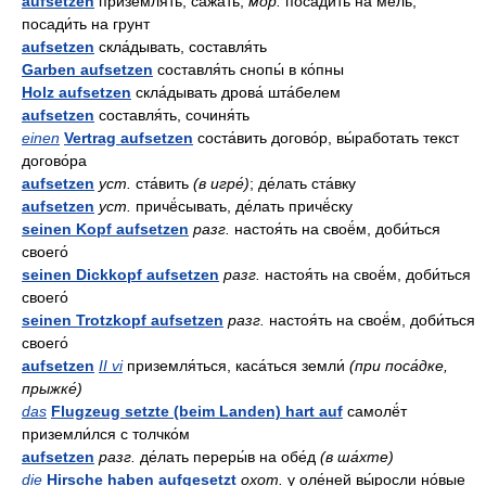
aufsetzen
приземля́ть, сажа́ть;
мор.
посади́ть на мель,
посади́ть на грунт
aufsetzen
скла́дывать, составля́ть
Garben aufsetzen
составля́ть снопы́ в ко́пны
Holz aufsetzen
скла́дывать дрова́ шта́белем
aufsetzen
составля́ть, сочиня́ть
einen
Vertrag aufsetzen
соста́вить догово́р, вы́работать текст
догово́ра
aufsetzen
уст.
ста́вить
(в игре́)
; де́лать ста́вку
aufsetzen
уст.
причё́сывать, де́лать причё́ску
seinen Kopf aufsetzen
разг.
настоя́ть на своё́м, доби́ться
своего́
seinen Dickkopf aufsetzen
разг.
настоя́ть на своё́м, доби́ться
своего́
seinen Trotzkopf aufsetzen
разг.
настоя́ть на своё́м, доби́ться
своего́
aufsetzen
II vi
приземля́ться, каса́ться земли́
(при поса́дке,
прыжке́)
das
Flugzeug setzte (beim Landen) hart auf
самолё́т
приземли́лся с толчко́м
aufsetzen
разг.
де́лать переры́в на обе́д
(в ша́хте)
die
Hirsche haben aufgesetzt
охот.
у оле́ней вы́росли но́вые