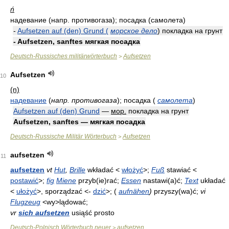
ń
надевание (напр. противогаза); посадка (самолета)
-
Aufsetzen auf (den) Grund (
морское дело
) покладка на грунт
- Aufsetzen, sanftes мягкая посадка
Deutsch-Russisches militärwörterbuch
Aufsetzen
>
Aufsetzen
10
(n)
надевание
(
напр. противогаза
)
; посадка
(
самолета
)
Aufsetzen auf (den) Grund
—
мор.
покладка на грунт
Aufsetzen, sanftes — мягкая посадка
Deutsch-Russische Militär Wörterbuch
Aufsetzen
>
aufsetzen
11
aufsetzen
v
t
Hut
,
Brille
wkładać <
włożyć
>;
Fuß
stawiać <
postawić
>;
fig
Miene
przyb(ie)rać;
Essen
nastawi(a)ć;
Text
układać
<
ułożyć
>, sporządzać <-
dzić
>; (
aufnähen
)
przyszy(wa)ć;
v
i
Flugzeug
<wy>lądować;
v
r
sich aufsetzen
usiąść prosto
Deutsch-Polnisch Wörterbuch neuer
aufsetzen
>