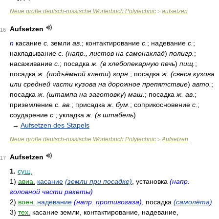
Neue große deutsch-russische Wörterbuch Polytechnic
aufsetzen
>
Aufsetzen
16
n
касание
с.
земли
ав.
; контактирование
с.
; надевание
с.
;
накладывание
с. (напр., листов на самонаклад
)
полигр.
;
насаживание
с.
; посадка
ж. (в хлебопекарную печь
)
пищ.
;
посадка
ж. (подъёмной клети
)
горн.
; посадка
ж. (свеса кузова
или средней части кузова на дорожное препятствие
)
авто.
;
посадка
ж. (штампа на заготовку
)
маш.
; посадка
ж. ав.
;
приземление
с. ав.
; присадка
ж. бум.
; соприкосновение
с.
;
соударение
с.
; укладка
ж. (в штабель
)
→
Aufsetzen des Stapels
Neue große deutsch-russische Wörterbuch Polytechnic
Aufsetzen
>
Aufsetzen
17
1.
сущ.
1)
авиа.
касание
(земли при посадке)
, установка
(напр.
головной части ракеты)
2)
воен.
надевание
(напр. противогаза)
, посадка
(самолёта)
3)
тех.
касание земли, контактирование, надевание,