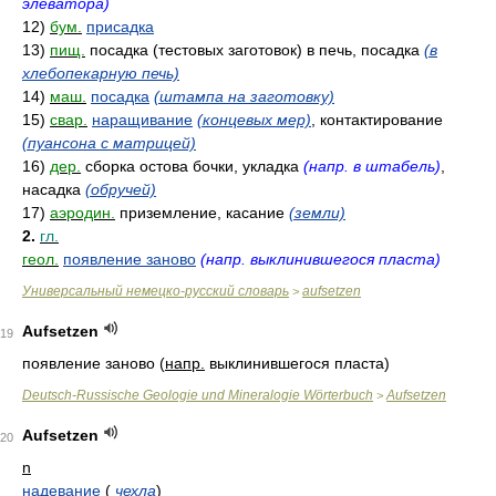
элеватора)
12)
бум.
присадка
13)
пищ.
посадка (тестовых заготовок) в печь, посадка
(в
хлебопекарную печь)
14)
маш.
посадка
(штампа на заготовку)
15)
свар.
наращивание
(концевых мер)
, контактирование
(пуансона с матрицей)
16)
дер.
сборка остова бочки, укладка
(напр. в штабель)
,
насадка
(обручей)
17)
аэродин.
приземление, касание
(земли)
2.
гл.
геол.
появление заново
(напр. выклинившегося пласта)
Универсальный немецко-русский словарь
aufsetzen
>
Aufsetzen
19
появление заново (
напр.
выклинившегося пласта)
Deutsch-Russische Geologie und Mineralogie Wörterbuch
Aufsetzen
>
Aufsetzen
20
n
надевание
(
чехла
)