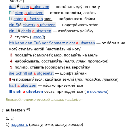
что-л.
)
das
É
ssen
a
ufsetzen
— поста́вить еду́ на плиту́
Fl
í
cken
a
ufsetzen
— ста́вить запла́ты, лата́ть
L
í
chter
a
ufsetzen
жив.
— набра́сывать бли́ки
ein St
ó
ckwerk
a
ufsetzen
— надстра́ивать эта́ж
ein L
ä́
cheln
a
ufsetzen
— изобрази́ть улы́бку
2.
ступа́ть (
ногой
)
ich kann den Fuß
vor Schmerz nicht
a
ufsetzen
— от бо́ли я не
могу́ ступа́ть ного́й [наступа́ть на́ ногу]
3.
посади́ть (самолё́т);
мор.
посади́ть на мель
4.
набра́сывать, составля́ть (
напр. план, протокол
)
5.
полигр.
ста́вить [собира́ть] на верста́тку
die Schrift ist
a
ufgesetzt
— шрифт за́гнан
II
vi
приземля́ться; каса́ться земли́ (
при посадке, прыжке
)
hart
a
ufsetzen
— жё́стко приземля́ться
III
sich
a
ufsetzen
сесть, приподня́ться (
в постели
)
Большой немецко-русский словарь
aufsetzen
>
aufsetzen
7
1.
vt
1)
надевать
(
шляпу, очки, маску, кольцо
)