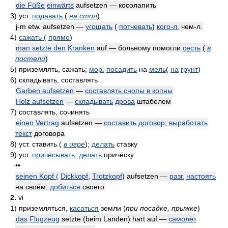
die Füße
einwärts
aufsetzen — косолапить
3)
уст.
подавать
(
на стол
)
j-m etw. aufsetzen —
угощать
(
потчевать
)
кого-л.
чем-л.
4)
сажать (
прямо
)
man setzte den
Kranken
auf — больному помогли
сесть
(
в
постели
)
5)
приземлять, сажать;
мор.
посадить
на
мель
(
на
грунт
)
6)
складывать, составлять
Garben aufsetzen
—
составлять снопы в копны
Holz aufsetzen
—
складывать
дрова
штабелем
7)
составлять, сочинять
einen
Vertrag
aufsetzen —
составить
договор
,
выработать
текст
договора
8)
уст. ставить
(
в игре
)
;
делать
ставку
9)
уст.
причёсывать
,
делать
причёску
••
seinen Kopf (
Dickkopf
,
Trotzkopf
) aufsetzen —
разг.
настоять
на своём,
добиться
своего
2.
vi
1)
приземляться,
касаться
земли
(
при посадке, прыжке
)
das
Flugzeug
setzte (beim Landen) hart auf —
самолёт