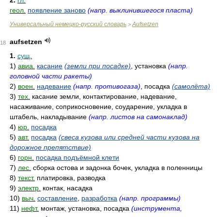
2.
гл.
геол.
появление заново
(напр. выклинившегося пласта)
Универсальный немецко-русский словарь
Aufsetzen
>
aufsetzen
18
1.
сущ.
1)
авиа.
касание
(земли при посадке)
, установка
(напр.
головной части ракеты)
2)
воен.
надевание
(напр. противогаза)
, посадка
(самолёта)
3)
тех.
касание земли, контактирование, надевание,
насаживание, соприкосновение, соударение, укладка в
штабель, накладывание
(напр. листов на самонаклад)
4)
юр.
посадка
5)
авт.
посадка
(свеса кузова или средней части кузова на
дорожное препятствие)
6)
горн.
посадка подъёмной клети
7)
лес.
сборка остова и задонка бочек, укладка в поленницы
8)
текст.
платировка, разводка
9)
электр.
контак, насадка
10)
выч.
составление
,
разработка
(напр. программы)
11)
нефт.
монтаж, установка, посадка
(инструмента,