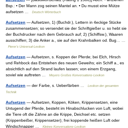
Bsp.: • Der Mann zog seinen Mantel an. • Du musst eine Mütze
aufsetzen …
Deutsch Wörterbuch
Aufsetzen
— Aufsetzen, 1) (Buchdr.), Lettern in 4eckige Stücke
zusammensetzen; so versendet sie der Schriftgießer u. so hebt sie
der Buchdrucker nach dem Gebrauch auf; 2) (Schiffsw.), Waaren
ausschiffen; 3) die Anker a., sie auf den Krahnbalken od. Bug… …
Pierer's Universal-Lexikon
Aufsetzen
— Aufsetzen, s. Koppen der Pferde; bei Elch, Hirsch
und Rehbock das Entstehen des neuen Geweihs; ein Schiff a., es
absichtlich auf den Strand laufen lassen; von einem Erzgang,
soviel wie auftreten …
Meyers Großes Konversations-Lexikon
Aufsetzen
— der Farbe, s. Ueberfärben …
Lexikon der gesamten
Technik
Aufsetzen
— Aufsetzen, Koppen, Köken, Krippensetzen, eine
Untugend der Pferde, besteht im Hinabschlucken von Luft, wobei
die Tiere oft die Zähne an die Krippe, Deichsel etc. setzen
(Krippenbeißer, Krippensetzer); frei koppende heißen Luft oder
Windschnapper …
Kleines Konversations-Lexikon