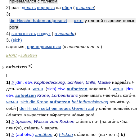
приземлился с толчком
2)
разг.
делать
перерыв
на
обед
(
в шахте
)
3)
die Hirsche haben aufgesetzt
—
охот.
у оленей выросли новые
рога
4)
заглатывать
воздух
(
о лошади
)
3.
(sich)
садиться,
приподниматься
(
в постели и т. п.
)
БНРС
aufsetzen
>
aufsetzen
5
I.
1)
tr
jdm. etw.
Kopfbedeckung, Schleier; Brille, Maske
надева́ть
/-
де́ть кому́-н
.
что-н
. (
sich) etw.
aufsetzen
надева́ть
/-
что-н
.
jdm.
etw.
aufsetzen
Krone, Lorbeerkranz
уве́нчивать
/-
венча́ть кого́-н
.
чем-н
.
sich die Krone
aufsetzen
bei Inthronisierung
венча́ть
у-
себя́
|
der Hirsch setzt ein neues Geweih auf
у оле́ня появля́ются
/-
я́вятся
<выраста́ют вы́растут> но́вые рога́
2)
tr
Speisen, Wasser zum Kochen
ста́вить
по- (на ого́нь <на
плиту́>),
ста́вить
/-
вари́ть
3)
tr
(auf etw.)
annähen
a)
Flicken
ста́вить
по- (на что-н.)
b)