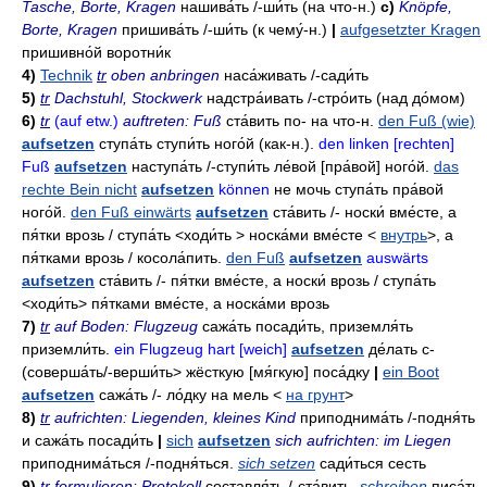
Tasche, Borte, Kragen
нашива́ть
/-
ши́ть
(на что-н.)
c)
Knöpfe,
Borte, Kragen
пришива́ть
/-
ши́ть
(к чему́-н.)
|
aufgesetzter Kragen
пришивно́й воротни́к
4)
Technik
tr
oben anbringen
наса́живать
/-
сади́ть
5)
tr
Dachstuhl, Stockwerk
надстра́ивать
/-
стро́ить
(над до́мом)
6)
tr
(auf etw.)
auftreten: Fuß
ста́вить
по- на что-н.
den Fuß (wie)
aufsetzen
ступа́ть
ступи́ть
ного́й
(как-н.).
den linken [rechten]
Fuß
aufsetzen
наступа́ть
/-
ступи́ть
ле́вой
[пра́вой]
ного́й
.
das
rechte Bein nicht
aufsetzen
können
не мочь ступа́ть пра́вой
ного́й
.
den Fuß einwärts
aufsetzen
ста́вить
/-
носки́ вме́сте
,
а
пя́тки врозь / ступа́ть
<ходи́ть >
носка́ми вме́сте
<
внутрь
>,
а
пя́тками врозь / косола́пить
.
den Fuß
aufsetzen
auswärts
aufsetzen
ста́вить
/-
пя́тки вме́сте
,
а носки́ врозь / ступа́ть
<ходи́ть>
пя́тками вме́сте
,
а носка́ми врозь
7)
tr
auf Boden: Flugzeug
сажа́ть
посади́ть
,
приземля́ть
приземли́ть
.
ein Flugzeug hart [weich]
aufsetzen
де́лать
с-
(соверша́ть/-
верши́ть> жёсткую
[мя́гкую]
поса́дку
|
ein Boot
aufsetzen
сажа́ть
/-
ло́дку на мель
<
на грунт
>
8)
tr
aufrichten: Liegenden, kleines Kind
приподнима́ть
/-
подня́ть
и сажа́ть
посади́ть
|
sich
aufsetzen
sich aufrichten: im Liegen
приподнима́ться
/-
подня́ться
.
sich setzen
сади́ться
сесть
9)
tr
formulieren: Protokoll
составля́ть
/-
ста́вить
.
schreiben
писа́ть