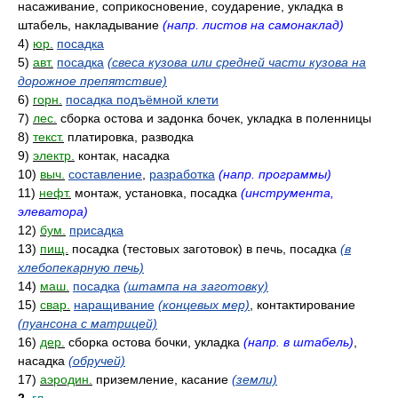
насаживание, соприкосновение, соударение, укладка в
штабель, накладывание
(напр. листов на самонаклад)
4)
юр.
посадка
5)
авт.
посадка
(свеса кузова или средней части кузова на
дорожное препятствие)
6)
горн.
посадка подъёмной клети
7)
лес.
сборка остова и задонка бочек, укладка в поленницы
8)
текст.
платировка, разводка
9)
электр.
контак, насадка
10)
выч.
составление
,
разработка
(напр. программы)
11)
нефт.
монтаж, установка, посадка
(инструмента,
элеватора)
12)
бум.
присадка
13)
пищ.
посадка (тестовых заготовок) в печь, посадка
(в
хлебопекарную печь)
14)
маш.
посадка
(штампа на заготовку)
15)
свар.
наращивание
(концевых мер)
, контактирование
(пуансона с матрицей)
16)
дер.
сборка остова бочки, укладка
(напр. в штабель)
,
насадка
(обручей)
17)
аэродин.
приземление, касание
(земли)